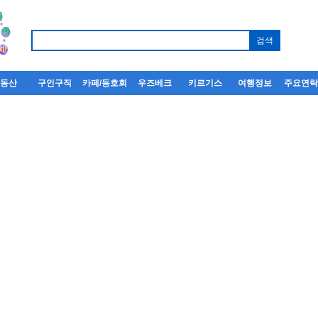
부동산
구인구직
카페/동호회
우즈베크
키르기스
여행정보
주요연