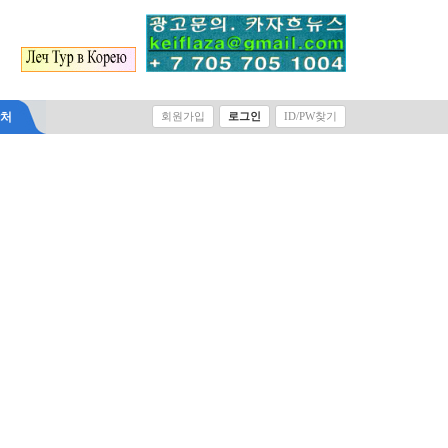
락처
회원가입
로그인
ID/PW찾기