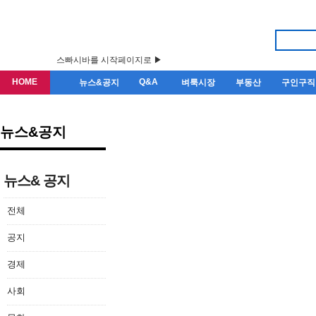
스빠시바를 시작페이지로 ▶
HOME
Q&A
뉴스&공지
벼룩시장
부동산
구인구직
뉴스&공지
뉴스& 공지
전체
공지
경제
사회