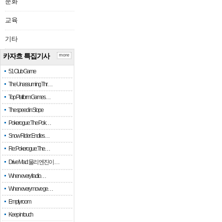
문화
교육
기타
카자흐 특집기사
more
51 Club Game
The Unassuming Thr…
Top Platform Games…
The speed in Slope
Pokerogue: The Pok…
Snow Rider: Endles…
Re: Pokerogue: The…
Drive Mad: 물리 엔진이 …
When every fractio…
When every move ge…
Empty room
Keep in touch