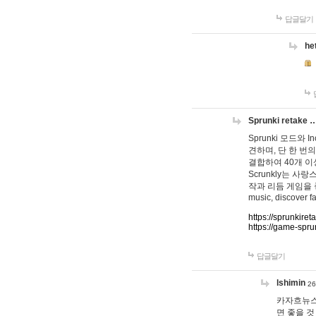
답글달기
he
Sprunki retake 
Sprunki 모드와
견하며, 단 한 번의
결합하여 40개 이
Scrunkly는 
작과 리듬 게임을 좋아하
music, discover fa
https://sprunkiret
https://game-spru
답글달기
lshimin
26
카자흐뉴스
면 좋을 것