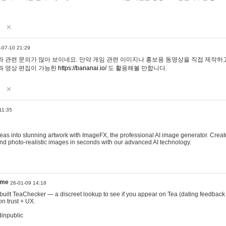
-07-10 21:29
 관련 문의가 많아 보이네요. 만약 게임 관련 이미지나 홍보용 동영상을 직접 제작하고 
과 영상 편집이 가능한
https://bananai.io/
도 활용해볼 만합니다.
11:35
eas into stunning artwork with ImageFX, the professional AI image generator. Create
, and photo-realistic images in seconds with our advanced AI technology.
ame
26-01-09 14:18
 I built TeaChecker — a discreet lookup to see if you appear on Tea (dating feedback
n trust + UX.
dinpublic