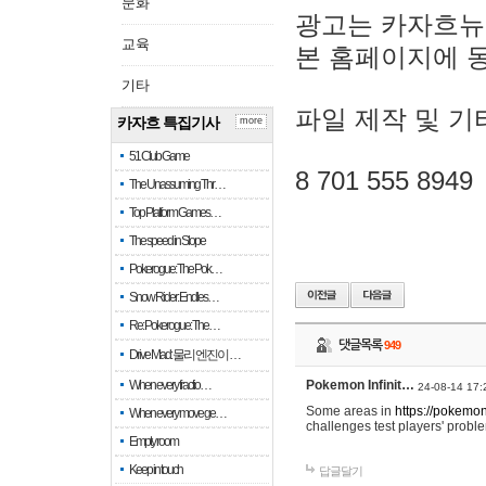
문화
광고는 카자흐뉴
교육
본 홈페이지에 
기타
파일 제작 및 기
카자흐 특집기사
more
51 Club Game
8 701 555 8949
The Unassuming Thr…
Top Platform Games…
The speed in Slope
Pokerogue: The Pok…
Snow Rider: Endles…
Re: Pokerogue: The…
댓글목록
949
Drive Mad: 물리 엔진이 …
When every fractio…
Pokemon Infinit…
24-08-14 17:
Some areas in
https://pokemoni
When every move ge…
challenges test players' proble
Empty room
Keep in touch
답글달기