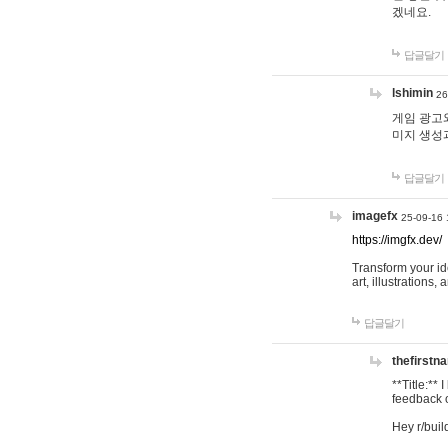
겠네요.
답글달기
lshimin
26
게임 광고와
미지 생성
답글달기
imagefx
25-09-16 
https://imgfx.dev/
Transform your id
art, illustrations
답글달기
thefirstn
**Title:**
feedback o
Hey r/buil