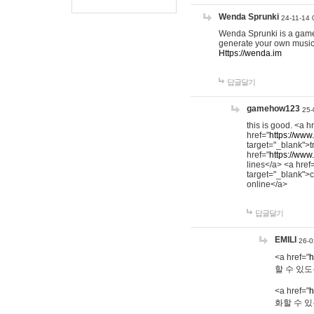
Wenda Sprunki
24-11-14 
Wenda Sprunki is a game t
generate your own music
Https://wenda.im
답글달기
gamehow123
25-
this is good. <a h
href="
https://www
target="_blank">t
href="
https://www
lines</a> <a href
target="_blank">c
online</a>
답글달기
EMILI
26-0
<a href="
h
할 수 있도
<a href="
h
화할 수 