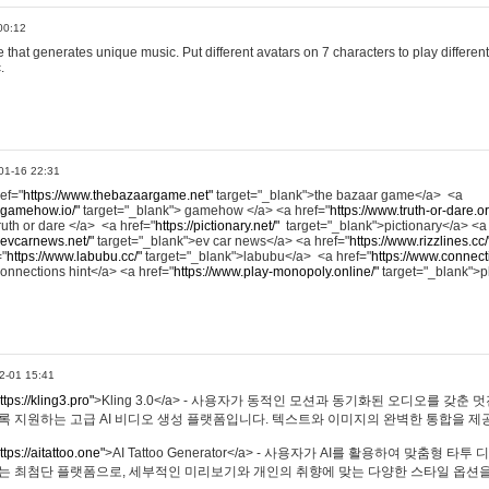
00:12
hat generates unique music. Put different avatars on 7 characters to play different
.
01-16 22:31
ref="
https://www.thebazaargame.net"
target="_blank">the bazaar game</a> <a
.gamehow.io/"
target="_blank"> gamehow </a> <a href="
https://www.truth-or-dare.o
ruth or dare </a> <a href="
https://pictionary.net/"
target="_blank">pictionary</a> <a
.evcarnews.net/"
target="_blank">ev car news</a> <a href="
https://www.rizzlines.cc/
="
https://www.labubu.cc/"
target="_blank">labubu</a> <a href="
https://www.connecti
onnections hint</a> <a href="
https://www.play-monopoly.online/"
target="_blank">
2-01 15:41
ttps://kling3.pro"
>Kling 3.0</a> - 사용자가 동적인 모션과 동기화된 오디오를 갖춘 
록 지원하는 고급 AI 비디오 생성 플랫폼입니다. 텍스트와 이미지의 완벽한 통합을 제공
ttps://aitattoo.one"
>AI Tattoo Generator</a> - 사용자가 AI를 활용하여 맞춤형 
있는 최첨단 플랫폼으로, 세부적인 미리보기와 개인의 취향에 맞는 다양한 스타일 옵션