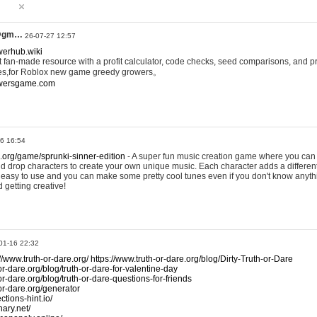
@gm…
26-07-27 12:57
werhub.wiki
 fan-made resource with a profit calculator, code checks, seed comparisons, and pr
es,for Roblox new game greedy growers。
owersgame.com
26 16:54
x.org/game/sprunki-sinner-edition
- A super fun music creation game where you can 
d drop characters to create your own unique music. Each character adds a differen
lly easy to use and you can make some pretty cool tunes even if you don't know anyt
d getting creative!
01-16 22:32
://www.truth-or-dare.org/
https://www.truth-or-dare.org/blog/Dirty-Truth-or-Dare
or-dare.org/blog/truth-or-dare-for-valentine-day
or-dare.org/blog/truth-or-dare-questions-for-friends
-or-dare.org/generator
tions-hint.io/
nary.net/