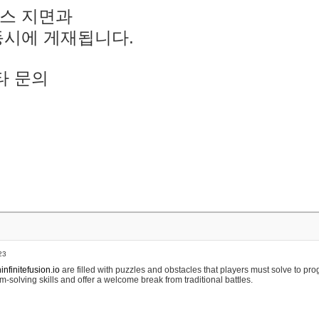
스 지면과
동시에 게재됩니다.
타 문의
23
nfinitefusion.io
are filled with puzzles and obstacles that players must solve to pr
m-solving skills and offer a welcome break from traditional battles.