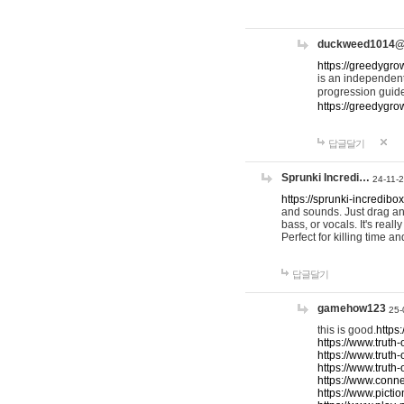
duckweed1014
https://greedygro
is an independent
progression guid
https://greedygr
답글달기
Sprunki Incredi…
24-11-
https://sprunki-incredibo
and sounds. Just drag an
bass, or vocals. It's rea
Perfect for killing time an
답글달기
gamehow123
25-
this is good.
https
https://www.truth-
https://www.truth-
https://www.truth
https://www.connec
https://www.pictio