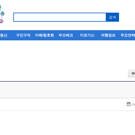
부동산
구인구직
카페/동호회
우즈베크
키르기스
여행정보
주요연
18