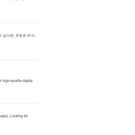
싶다면, 무료로 AI 이
 high-quality digital
 app). Looking for