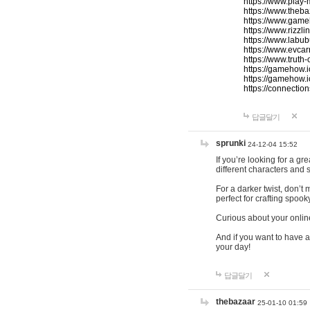
https://www.play-
https://www.theb
https://www.game
https://www.rizzli
https://www.labub
https://www.evcar
https://www.truth
https://gamehow.
https://gamehow.
https://connections
답글달기
sprunki
24-12-04 15:52
If you’re looking for a g
different characters and 
For a darker twist, don’t
perfect for crafting spoo
Curious about your onlin
And if you want to have a
your day!
답글달기
thebazaar
25-01-10 01:59