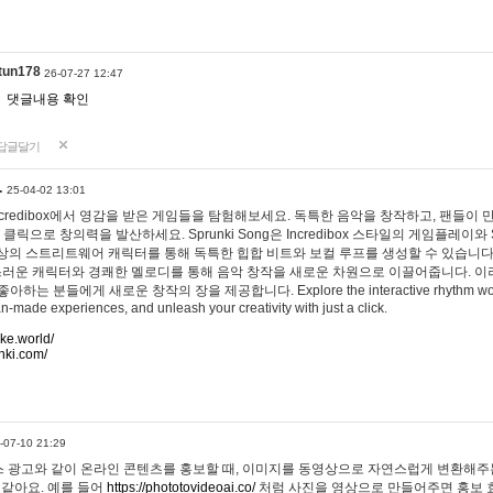
tun178
26-07-27 12:47
댓글내용 확인
답글달기
…
25-04-02 13:01
 Incredibox에서 영감을 받은 게임들을 탐험해보세요. 독특한 음악을 창작하고, 팬들이
 클릭으로 창의력을 발산하세요. Sprunki Song은 Incredibox 스타일의 게임플레이와 
상의 스트리트웨어 캐릭터를 통해 독특한 힙합 비트와 보컬 루프를 생성할 수 있습니다. 또한
사랑스러운 캐릭터와 경쾌한 멜로디를 통해 음악 창작을 새로운 차원으로 이끌어줍니다. 이
는 분들에게 새로운 창작의 장을 제공합니다. Explore the interactive rhythm world 
n-made experiences, and unleash your creativity with just a click.
ake.world/
nki.com/
-07-10 21:29
 광고와 같이 온라인 콘텐츠를 홍보할 때, 이미지를 동영상으로 자연스럽게 변환해주는
 같아요. 예를 들어
https://phototovideoai.co/
처럼 사진을 영상으로 만들어주면 홍보 효