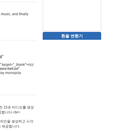
 music, and finally
환율 변환기
rg"
"
target="_blank">rizz
ons-hint.io/"
play monopoly
멋진 15초 비디오를 생성
합니다.<br>
타투 디자인을 생성하고 시각
을 제공합니다.