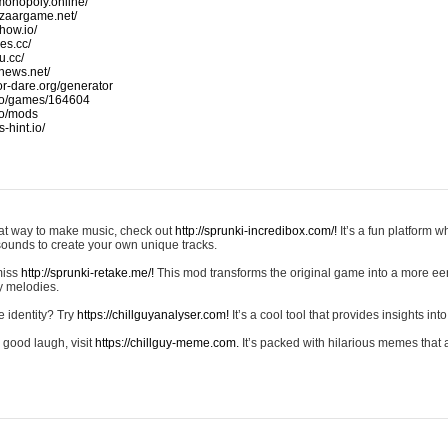
monopoly.online/
azaargame.net/
how.io/
nes.cc/
u.cc/
news.net/
-or-dare.org/generator
io/games/164604
io/mods
-hint.io/
reat way to make music, check out
http://sprunki-incredibox.com/!
It’s a fun platform 
sounds to create your own unique tracks.
 miss
http://sprunki-retake.me/!
This mod transforms the original game into a more ee
ky melodies.
e identity? Try
https://chillguyanalyser.com!
It’s a cool tool that provides insights into 
 good laugh, visit
https://chillguy-meme.com.
It’s packed with hilarious memes that 