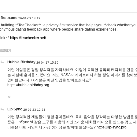
efirstname
26-01-09 14:19
m building **TeaChecker**: a privacy-first service that helps you **check whether y
onymous dating feedback app where people share dating experiences.
Link:**
https://teachecker.net/
답글달기
Hubble Birthday
26-04-17 15:15
이런 게임들은 정말 창의력을 자극하네요! 이렇게 독특한 음악과 캐릭터를 만들 
는 사실에 흥미를 느꼈어요. 저도 NASA 아카이브에서 허블 생일 이미지를 찾아
얻어봤답니다. 여러분은 어떤 영감을 받아보셨나요?
https://hubblebirthday.org
Lip Sync
26-06-23 12:23
이런 창의적인 게임들이 정말 흥미롭네요! 특히 음악을 창작하는 다양한 방법을 탐
즘은 LipSync AI 같은 도구를 사용해 자연스러운 대화형 비디오를 만드는 것도 
러분은 어떤 게임에서 가장 창의성을 발휘해 보셨나요?
https://lip-sync.pro