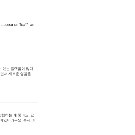
ou appear on Tea**, an
수 있는 플랫폼이 많다
보면서 새로운 영감을
험하는 게 좋아요. 요
재미있더라구요. 혹시 여