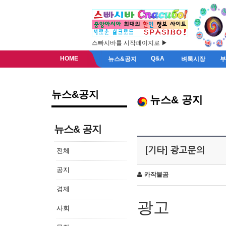
스빠시바를 시작페이지로 ▶
HOME
Q&A
뉴스&공지
벼룩시장
뉴스&공지
뉴스& 공지
뉴스& 공지
[기타] 광고문의
전체
공지
카작불곰
경제
광고
사회