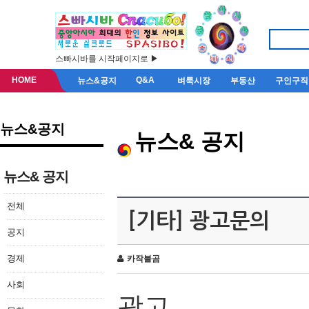
스빠시바를 시작페이지로 ▶
HOME
Q&A
뉴스&공지
벼룩시장
부동산
구인구직
뉴스&공지
뉴스& 공지
뉴스& 공지
전체
[기타] 광고문의
공지
경제
카작불곰
사회
광고