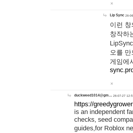
Lip Sync
26-06
이런 창
창작하는
LipS
오를 만
게임에서
sync.pr
duckweed1014@gm…
26-07-27 12:5
https://greedygrower
is an independent fa
checks, seed compar
guides,for Roblox 