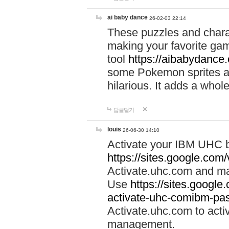
ai baby dance
26-02-03 22:14
These puzzles and charac
making your favorite gam
tool
https://aibabydance
some Pokemon sprites an
hilarious. It adds a whole
답글달기
louis
26-06-30 14:10
Activate your IBM UHC b
https://sites.google.com
Activate.uhc.com and ma
Use
https://sites.googl
activate-uhc-comibm-pas
Activate.uhc.com to acti
management.