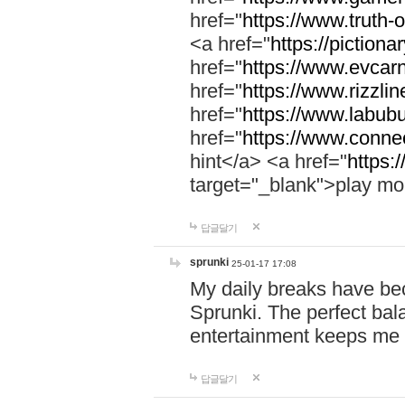
href="
https://www.truth-o
<a href="
https://pictionar
href="
https://www.evcar
href="
https://www.rizzlin
href="
https://www.labubu
href="
https://www.connec
hint</a> <a href="
https:
target="_blank">play mo
답글달기
sprunki
25-01-17 17:08
My daily breaks have be
Sprunki. The perfect bal
entertainment keeps me
답글달기