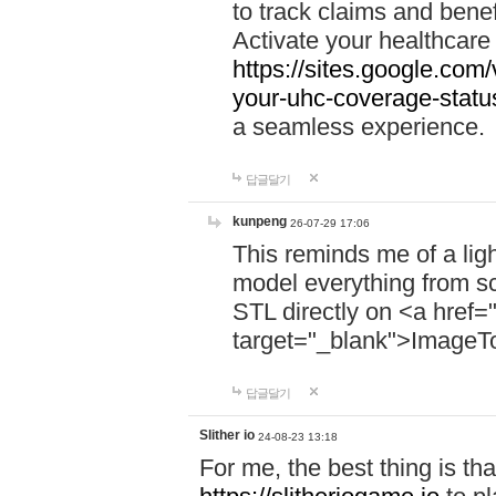
to track claims and benefi
Activate your healthcare
https://sites.google.co
your-uhc-coverage-statu
a seamless experience.
답글달기
kunpeng
26-07-29 17:06
This reminds me of a lig
model everything from s
STL directly on <a href=
target="_blank">ImageT
답글달기
Slither io
24-08-23 13:18
For me, the best thing is that