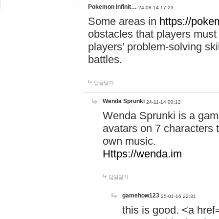
Pokemon Infinit…
24-08-14 17:23
Some areas in
https://pokem
obstacles that players must
players' problem-solving ski
battles.
답글달기
Wenda Sprunki
24-11-14 00:12
Wenda Sprunki is a game
avatars on 7 characters t
own music.
Https://wenda.im
답글달기
gamehow123
25-01-16 22:31
this is good. <a href