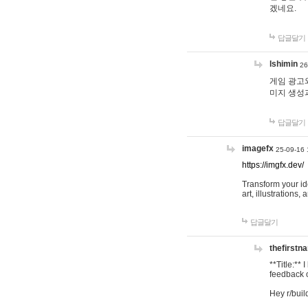
겠네요.
답글달기
lshimin
26
게임 광고와
미지 생성
답글달기
imagefx
25-09-16 
https://imgfx.dev/
Transform your id
art, illustrations
답글달기
thefirstn
**Title:**
feedback o
Hey r/buil