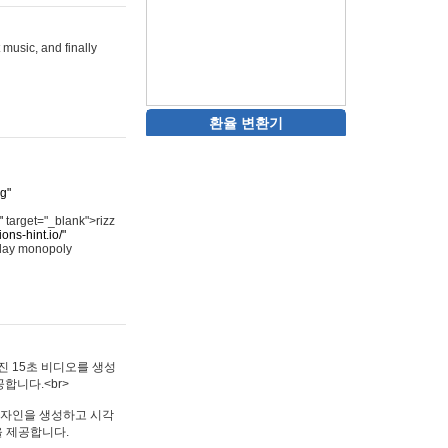
 music, and finally
환율 변환기
rg"
"
target="_blank">rizz
ons-hint.io/"
play monopoly
멋진 15초 비디오를 생성
합니다.<br>
타투 디자인을 생성하고 시각
을 제공합니다.