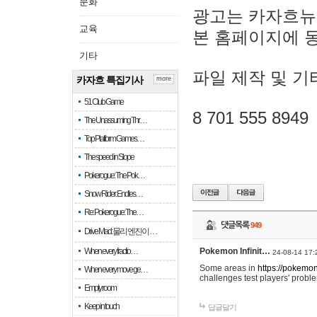
문화
광고는 카자흐뉴
교육
본 홈페이지에 
기타
파일 제작 및 기
카자흐 특집기사
more
51 Club Game
8 701 555 8949
The Unassuming Thr…
Top Platform Games…
The speed in Slope
Pokerogue: The Pok…
Snow Rider: Endles…
Re: Pokerogue: The…
댓글목록
949
Drive Mad: 물리 엔진이 …
When every fractio…
Pokemon Infinit…
24-08-14 17:
Some areas in
https://pokemoni
When every move ge…
challenges test players' proble
Empty room
Keep in touch
답글달기