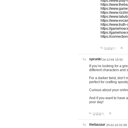
https://www.play-
https://www.theb
https://www.game
https://www.rizzli
https://www.labub
https://www.evcar
https://www.truth
https://gamehow.
https://gamehow.
https://connections
답글달기
sprunki
24-12-04 15:52
If you’re looking for a g
different characters and 
For a darker twist, don’t
perfect for crafting spoo
Curious about your onlin
And if you want to have a
your day!
답글달기
thebazaar
25-01-10 01:59