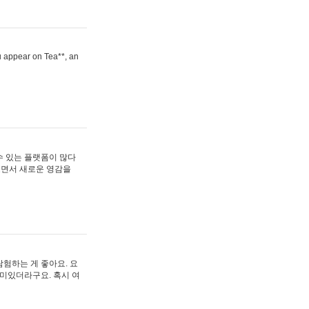
ou appear on Tea**, an
수 있는 플랫폼이 많다
보면서 새로운 영감을
험하는 게 좋아요. 요
재미있더라구요. 혹시 여