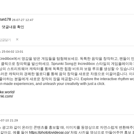
tun178
26-07-27 12:47
댓글내용 확인
답글달기
…
25-04-02 13:01
 Incredibox에서 영감을 받은 게임들을 탐험해보세요. 독특한 음악을 창작하고, 팬들이
 클릭으로 창의력을 발산하세요. Sprunki Song은 Incredibox 스타일의 게임플레이와 
상의 스트리트웨어 캐릭터를 통해 독특한 힙합 비트와 보컬 루프를 생성할 수 있습니다. 또한
사랑스러운 캐릭터와 경쾌한 멜로디를 통해 음악 창작을 새로운 차원으로 이끌어줍니다. 이
는 분들에게 새로운 창작의 장을 제공합니다. Explore the interactive rhythm world 
n-made experiences, and unleash your creativity with just a click.
ake.world/
nki.com/
-07-10 21:29
 광고와 같이 온라인 콘텐츠를 홍보할 때, 이미지를 동영상으로 자연스럽게 변환해주는
 같아요. 예를 들어
https://phototovideoai.co/
처럼 사진을 영상으로 만들어주면 홍보 효