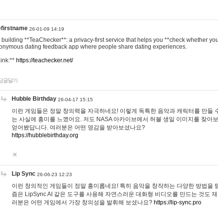
efirstname
26-01-09 14:19
m building **TeaChecker**: a privacy-first service that helps you **check whether y
onymous dating feedback app where people share dating experiences.
Link:**
https://teachecker.net/
답글달기
Hubble Birthday
26-04-17 15:15
이런 게임들은 정말 창의력을 자극하네요! 이렇게 독특한 음악과 캐릭터를 만들 
는 사실에 흥미를 느꼈어요. 저도 NASA 아카이브에서 허블 생일 이미지를 찾아
얻어봤답니다. 여러분은 어떤 영감을 받아보셨나요?
https://hubblebirthday.org
Lip Sync
26-06-23 12:23
이런 창의적인 게임들이 정말 흥미롭네요! 특히 음악을 창작하는 다양한 방법을 탐
즘은 LipSync AI 같은 도구를 사용해 자연스러운 대화형 비디오를 만드는 것도 
러분은 어떤 게임에서 가장 창의성을 발휘해 보셨나요?
https://lip-sync.pro