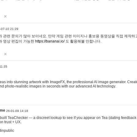
-07-10 21:29
 관련 문의가 많아 보이네요. 만약 게임 관련 이미지나 홍보용 동영상을 직접 제작하고 
과 영상 편집이 가능한
https://bananai.io/
도 활용해볼 만합니다.
11:35
eas into stunning artwork with ImageFX, the professional AI image generator. Create
, and photo-realistic images in seconds with our advanced AI technology.
ame
26-01-09 14:18
 I built TeaChecker — a discreet lookup to see if you appear on Tea (dating feedback
n trust + UX.
dinpublic