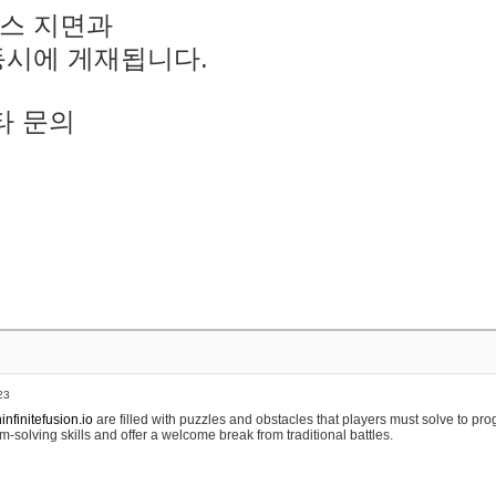
스 지면과
동시에 게재됩니다.
타 문의
23
nfinitefusion.io
are filled with puzzles and obstacles that players must solve to pr
m-solving skills and offer a welcome break from traditional battles.