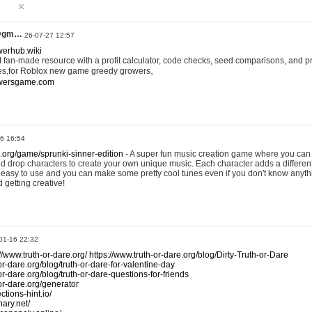
@gm…
26-07-27 12:57
werhub.wiki
 fan-made resource with a profit calculator, code checks, seed comparisons, and pr
es,for Roblox new game greedy growers。
owersgame.com
26 16:54
x.org/game/sprunki-sinner-edition
- A super fun music creation game where you can 
d drop characters to create your own unique music. Each character adds a differen
lly easy to use and you can make some pretty cool tunes even if you don't know anyt
d getting creative!
01-16 22:32
://www.truth-or-dare.org/
https://www.truth-or-dare.org/blog/Dirty-Truth-or-Dare
or-dare.org/blog/truth-or-dare-for-valentine-day
or-dare.org/blog/truth-or-dare-questions-for-friends
-or-dare.org/generator
tions-hint.io/
nary.net/