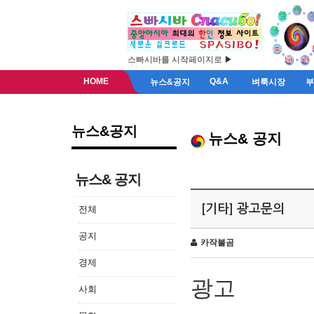
스빠시바를 시작페이지로 ▶
HOME
Q&A
뉴스&공지
벼룩시장
뉴스&공지
뉴스& 공지
뉴스& 공지
[기타] 광고문의
전체
공지
카작불곰
경제
광고
사회