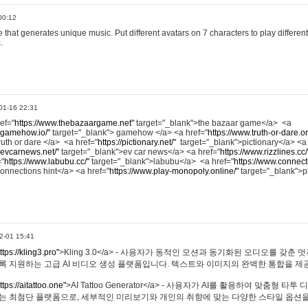
00:12
hat generates unique music. Put different avatars on 7 characters to play different
.
01-16 22:31
ref="
https://www.thebazaargame.net"
target="_blank">the bazaar game</a> <a
.gamehow.io/"
target="_blank"> gamehow </a> <a href="
https://www.truth-or-dare.o
ruth or dare </a> <a href="
https://pictionary.net/"
target="_blank">pictionary</a> <a
.evcarnews.net/"
target="_blank">ev car news</a> <a href="
https://www.rizzlines.cc/
="
https://www.labubu.cc/"
target="_blank">labubu</a> <a href="
https://www.connecti
onnections hint</a> <a href="
https://www.play-monopoly.online/"
target="_blank">
2-01 15:41
ttps://kling3.pro"
>Kling 3.0</a> - 사용자가 동적인 모션과 동기화된 오디오를 갖춘 
록 지원하는 고급 AI 비디오 생성 플랫폼입니다. 텍스트와 이미지의 완벽한 통합을 제공
ttps://aitattoo.one"
>AI Tattoo Generator</a> - 사용자가 AI를 활용하여 맞춤형 
있는 최첨단 플랫폼으로, 세부적인 미리보기와 개인의 취향에 맞는 다양한 스타일 옵션