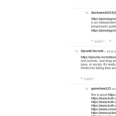
duckweed1014
https://greedygro
is an independent
progression guid
https://greedygr
답글달기
Sprunki Incredi…
24-11-
https://sprunki-incredibo
and sounds. Just drag an
bass, or vocals. It's rea
Perfect for killing time an
답글달기
gamehow123
25-
this is good.
https
https://www.truth-
https://www.truth-
https://www.truth
https://www.connec
https://www.pictio