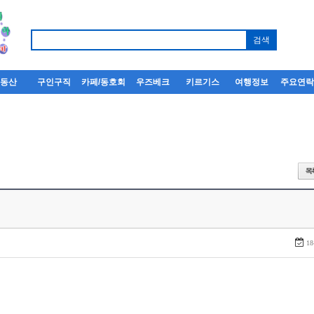
부동산
구인구직
카페/동호회
우즈베크
키르기스
여행정보
주요연
18