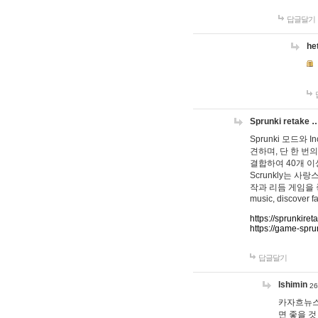
답글달기
he
Sprunki retake 
Sprunki 모드와
견하며, 단 한 번의
결합하여 40개 이
Scrunkly는 
작과 리듬 게임을 좋아하
music, discover fa
https://sprunkiret
https://game-spru
답글달기
lshimin
26
카자흐뉴스
면 좋을 것