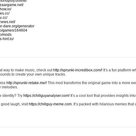
monopoly.online/
azaargame.net/
how.io/
nes.cc/
u.cc/
news.net/
-or-dare.org/generator
io/games/164604
io/mods
-hint.io/
reat way to make music, check out
http://sprunki-incredibox.com/!
It’s a fun platform 
sounds to create your own unique tracks.
 miss
http://sprunki-retake.me/!
This mod transforms the original game into a more ee
ky melodies.
e identity? Try
https://chillguyanalyser.com!
It’s a cool tool that provides insights into 
 good laugh, visit
https://chillguy-meme.com.
It’s packed with hilarious memes that 