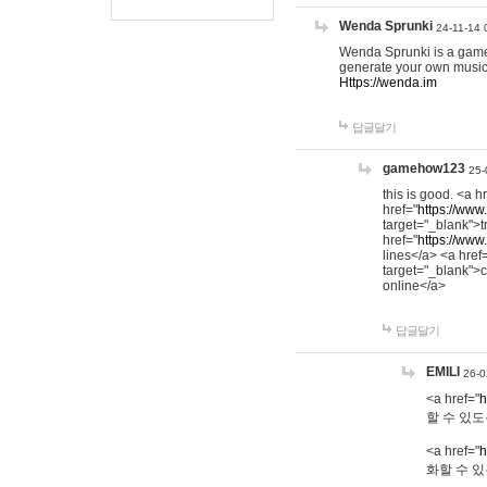
Wenda Sprunki
24-11-14 
Wenda Sprunki is a game t
generate your own music
Https://wenda.im
답글달기
gamehow123
25-
this is good. <a h
href="
https://www
target="_blank">t
href="
https://www
lines</a> <a href
target="_blank">c
online</a>
답글달기
EMILI
26-0
<a href="
h
할 수 있도
<a href="
h
화할 수 