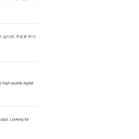
싶다면, 무료로 AI 이
 high-quality digital
 app). Looking for