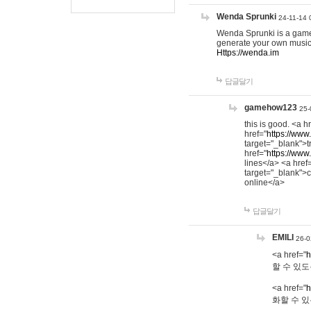
Wenda Sprunki
24-11-14 
Wenda Sprunki is a game t
generate your own music
Https://wenda.im
답글달기
gamehow123
25-
this is good. <a h
href="
https://www
target="_blank">t
href="
https://www
lines</a> <a href
target="_blank">c
online</a>
답글달기
EMILI
26-0
<a href="
h
할 수 있도
<a href="
h
화할 수 