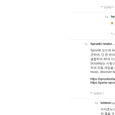
답글달기
he
Sprunki retake 
Sprunki 모드와
견하며, 단 한 번의
결합하여 40개 이
Scrunkly는 
작과 리듬 게임을 좋아하
music, discover fa
https://sprunkiret
https://game-spru
답글달기
lshimin
26
카자흐뉴스
면 좋을 것