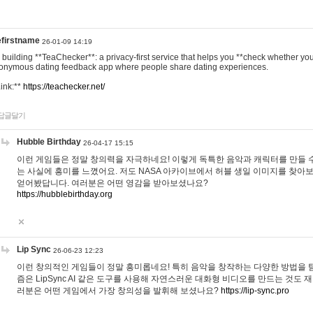
efirstname
26-01-09 14:19
m building **TeaChecker**: a privacy-first service that helps you **check whether y
onymous dating feedback app where people share dating experiences.
Link:**
https://teachecker.net/
답글달기
Hubble Birthday
26-04-17 15:15
이런 게임들은 정말 창의력을 자극하네요! 이렇게 독특한 음악과 캐릭터를 만들 
는 사실에 흥미를 느꼈어요. 저도 NASA 아카이브에서 허블 생일 이미지를 찾아
얻어봤답니다. 여러분은 어떤 영감을 받아보셨나요?
https://hubblebirthday.org
Lip Sync
26-06-23 12:23
이런 창의적인 게임들이 정말 흥미롭네요! 특히 음악을 창작하는 다양한 방법을 탐
즘은 LipSync AI 같은 도구를 사용해 자연스러운 대화형 비디오를 만드는 것도 
러분은 어떤 게임에서 가장 창의성을 발휘해 보셨나요?
https://lip-sync.pro