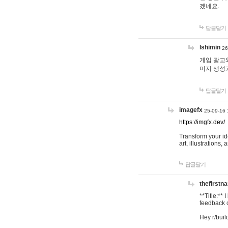
겠네요.
답글달기
lshimin
26
게임 광고와
미지 생성
답글달기
imagefx
25-09-16 
https://imgfx.dev/
Transform your id
art, illustrations
답글달기
thefirstn
**Title:**
feedback o
Hey r/buil