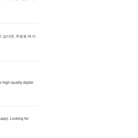
싶다면, 무료로 AI 이
 high-quality digital
 app). Looking for