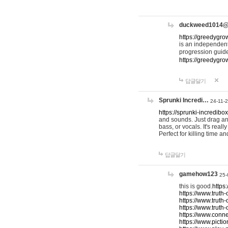
duckweed1014
https://greedygro
is an independent
progression guid
https://greedygr
답글달기
Sprunki Incredi…
24-11-
https://sprunki-incredibo
and sounds. Just drag an
bass, or vocals. It's rea
Perfect for killing time an
답글달기
gamehow123
25-
this is good.
https
https://www.truth-
https://www.truth-
https://www.truth
https://www.connec
https://www.pictio