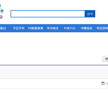
부동산
구인구직
카페/동호회
우즈베크
키르기스
여행정보
주요연
18