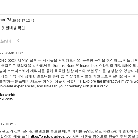
tun178
26-07-27 12:47
댓글내용 확인
답글달기
…
25-04-02 13:01
 Incredibox에서 영감을 받은 게임들을 탐험해보세요. 독특한 음악을 창작하고, 팬들이
 클릭으로 창의력을 발산하세요. Sprunki Song은 Incredibox 스타일의 게임플레이와 
상의 스트리트웨어 캐릭터를 통해 독특한 힙합 비트와 보컬 루프를 생성할 수 있습니다. 또한
사랑스러운 캐릭터와 경쾌한 멜로디를 통해 음악 창작을 새로운 차원으로 이끌어줍니다. 이
는 분들에게 새로운 창작의 장을 제공합니다. Explore the interactive rhythm world 
n-made experiences, and unleash your creativity with just a click.
ake.world/
nki.com/
-07-10 21:29
 광고와 같이 온라인 콘텐츠를 홍보할 때, 이미지를 동영상으로 자연스럽게 변환해주는
 같아요. 예를 들어
https://phototovideoai.co/
처럼 사진을 영상으로 만들어주면 홍보 효