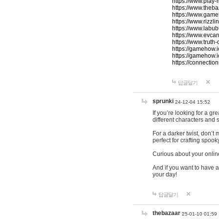
https://www.play-
https://www.theb
https://www.game
https://www.rizzli
https://www.labub
https://www.evcar
https://www.truth
https://gamehow.
https://gamehow.
https://connections
답글달기
sprunki
24-12-04 15:52
If you’re looking for a g
different characters and 
For a darker twist, don’t
perfect for crafting spoo
Curious about your onlin
And if you want to have a
your day!
답글달기
thebazaar
25-01-10 01:59