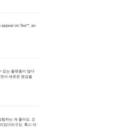
ou appear on Tea**, an
수 있는 플랫폼이 많다
보면서 새로운 영감을
험하는 게 좋아요. 요
재미있더라구요. 혹시 여