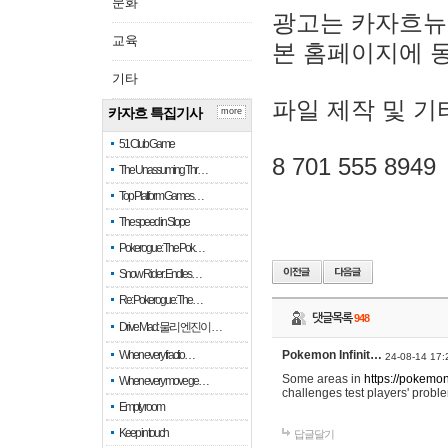
문화
광고는 카자흐뉴
교육
본 홈페이지에 
기타
파일 제작 및 기
카자흐 특집기사
more
51 Club Game
8 701 555 8949
The Unassuming Thr…
Top Platform Games…
The speed in Slope
Pokerogue: The Pok…
Snow Rider: Endles…
Re: Pokerogue: The…
댓글목록
948
Drive Mad: 물리 엔진이 …
When every fractio…
Pokemon Infinit…
24-08-14 17:
Some areas in
https://pokemoni
When every move ge…
challenges test players' proble
Empty room
Keep in touch
답글달기