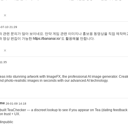
-07-10 21:29
 관련 문의가 많아 보이네요. 만약 게임 관련 이미지나 홍보용 동영상을 직접 제작하고 
과 영상 편집이 가능한
https://bananai.io/
도 활용해볼 만합니다.
11:35
eas into stunning artwork with ImageFX, the professional AI image generator. Create
, and photo-realistic images in seconds with our advanced AI technology.
ame
26-01-09 14:18
 I built TeaChecker — a discreet lookup to see if you appear on Tea (dating feedback
n trust + UX.
dinpublic