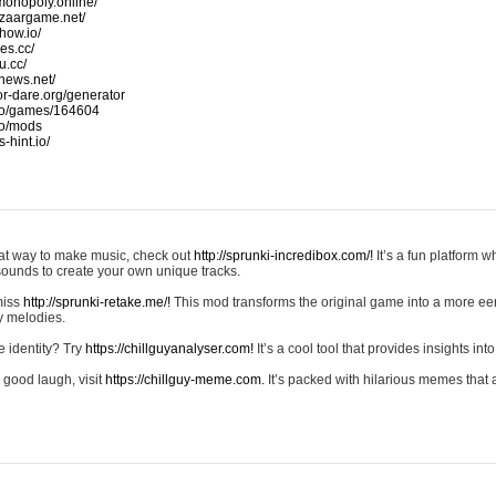
monopoly.online/
azaargame.net/
how.io/
nes.cc/
u.cc/
news.net/
-or-dare.org/generator
io/games/164604
io/mods
-hint.io/
reat way to make music, check out
http://sprunki-incredibox.com/!
It’s a fun platform 
sounds to create your own unique tracks.
 miss
http://sprunki-retake.me/!
This mod transforms the original game into a more ee
ky melodies.
e identity? Try
https://chillguyanalyser.com!
It’s a cool tool that provides insights into 
 good laugh, visit
https://chillguy-meme.com.
It’s packed with hilarious memes that 