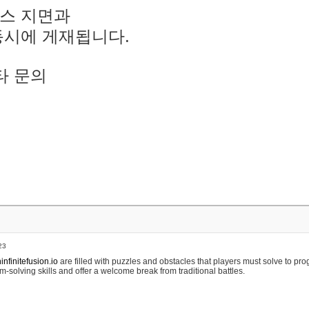
스 지면과
동시에 게재됩니다.
타 문의
23
nfinitefusion.io
are filled with puzzles and obstacles that players must solve to pr
m-solving skills and offer a welcome break from traditional battles.