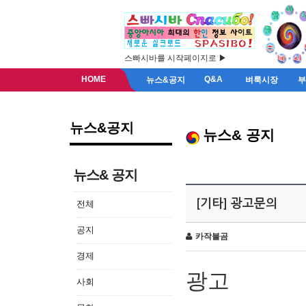
스빠시바를 시작페이지로 ▶
HOME
Q&A
뉴스&공지
벼룩시장
뉴스&공지
뉴스& 공지
뉴스& 공지
[기타] 광고문의
전체
공지
카작불곰
경제
광고
사회