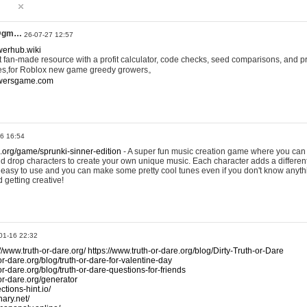
@gm…
26-07-27 12:57
werhub.wiki
 fan-made resource with a profit calculator, code checks, seed comparisons, and pr
es,for Roblox new game greedy growers。
owersgame.com
26 16:54
x.org/game/sprunki-sinner-edition
- A super fun music creation game where you can 
d drop characters to create your own unique music. Each character adds a differen
lly easy to use and you can make some pretty cool tunes even if you don't know anyt
d getting creative!
01-16 22:32
://www.truth-or-dare.org/
https://www.truth-or-dare.org/blog/Dirty-Truth-or-Dare
or-dare.org/blog/truth-or-dare-for-valentine-day
or-dare.org/blog/truth-or-dare-questions-for-friends
-or-dare.org/generator
tions-hint.io/
nary.net/