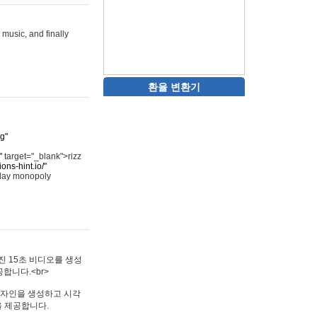
 music, and finally
환율 변환기
rg"
"
target="_blank">rizz
ons-hint.io/"
play monopoly
멋진 15초 비디오를 생성
합니다.<br>
타투 디자인을 생성하고 시각
을 제공합니다.