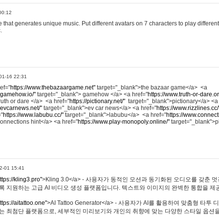
00:12
hat generates unique music. Put different avatars on 7 characters to play different
.
01-16 22:31
ref="
https://www.thebazaargame.net"
target="_blank">the bazaar game</a> <a
.gamehow.io/"
target="_blank"> gamehow </a> <a href="
https://www.truth-or-dare.o
ruth or dare </a> <a href="
https://pictionary.net/"
target="_blank">pictionary</a> <a
.evcarnews.net/"
target="_blank">ev car news</a> <a href="
https://www.rizzlines.cc/
="
https://www.labubu.cc/"
target="_blank">labubu</a> <a href="
https://www.connecti
onnections hint</a> <a href="
https://www.play-monopoly.online/"
target="_blank">
2-01 15:41
ttps://kling3.pro"
>Kling 3.0</a> - 사용자가 동적인 모션과 동기화된 오디오를 갖춘 
록 지원하는 고급 AI 비디오 생성 플랫폼입니다. 텍스트와 이미지의 완벽한 통합을 제공
ttps://aitattoo.one"
>AI Tattoo Generator</a> - 사용자가 AI를 활용하여 맞춤형 
있는 최첨단 플랫폼으로, 세부적인 미리보기와 개인의 취향에 맞는 다양한 스타일 옵션