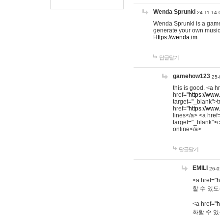
Wenda Sprunki
24-11-14 
Wenda Sprunki is a game t
generate your own music
Https://wenda.im
답글달기
gamehow123
25-
this is good. <a h
href="
https://www
target="_blank">t
href="
https://www
lines</a> <a href
target="_blank">c
online</a>
답글달기
EMILI
26-0
<a href="
h
할 수 있도
<a href="
h
화할 수 