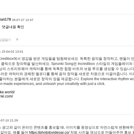
tun178
26-07-27 12:47
댓글내용 확인
답글달기
…
25-04-02 13:01
 Incredibox에서 영감을 받은 게임들을 탐험해보세요. 독특한 음악을 창작하고, 팬들이
 클릭으로 창의력을 발산하세요. Sprunki Song은 Incredibox 스타일의 게임플레이와 
상의 스트리트웨어 캐릭터를 통해 독특한 힙합 비트와 보컬 루프를 생성할 수 있습니다. 또한
사랑스러운 캐릭터와 경쾌한 멜로디를 통해 음악 창작을 새로운 차원으로 이끌어줍니다. 이
는 분들에게 새로운 창작의 장을 제공합니다. Explore the interactive rhythm world 
n-made experiences, and unleash your creativity with just a click.
ake.world/
nki.com/
-07-10 21:29
 광고와 같이 온라인 콘텐츠를 홍보할 때, 이미지를 동영상으로 자연스럽게 변환해주는
 같아요. 예를 들어
https://phototovideoai.co/
처럼 사진을 영상으로 만들어주면 홍보 효