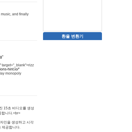
 music, and finally
환율 변환기
rg"
"
target="_blank">rizz
ons-hint.io/"
play monopoly
멋진 15초 비디오를 생성
합니다.<br>
타투 디자인을 생성하고 시각
을 제공합니다.