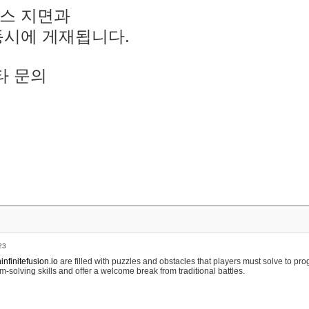
스 지면과
동시에 게재됩니다.
타 문의
23
nfinitefusion.io
are filled with puzzles and obstacles that players must solve to pr
m-solving skills and offer a welcome break from traditional battles.