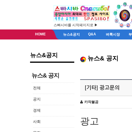
스빠시바를 시작페이지로 ▶
HOME
Q&A
뉴스&공지
벼룩시장
뉴스&공지
뉴스& 공지
뉴스& 공지
[기타] 광고문의
전체
공지
카작불곰
경제
광고
사회