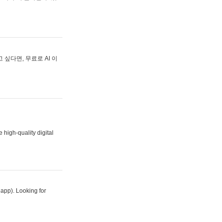
싶다면, 무료로 AI 이
 high-quality digital
 app). Looking for