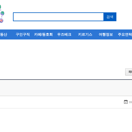
부동산
구인구직
카페/동호회
우즈베크
키르기스
여행정보
주요연
18