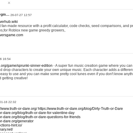
@gm…
26-07-27 12:57
werhub.wiki
 fan-made resource with a profit calculator, code checks, seed comparisons, and pr
es,for Roblox new game greedy growers。
owersgame.com
26 16:54
x.org/game/sprunki-sinner-edition
- A super fun music creation game where you can 
d drop characters to create your own unique music. Each character adds a differen
lly easy to use and you can make some pretty cool tunes even if you don't know anyt
d getting creative!
01-16 22:32
://www.truth-or-dare.org/
https://www.truth-or-dare.org/blog/Dirty-Truth-or-Dare
or-dare.org/blog/truth-or-dare-for-valentine-day
or-dare.org/blog/truth-or-dare-questions-for-friends
-or-dare.org/generator
tions-hint.io/
nary.net/