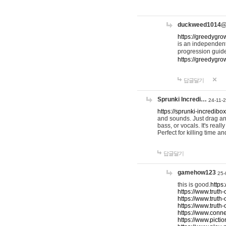
duckweed1014
https://greedygro
is an independent
progression guid
https://greedygr
답글달기
Sprunki Incredi…
24-11-
https://sprunki-incredibo
and sounds. Just drag an
bass, or vocals. It's rea
Perfect for killing time an
답글달기
gamehow123
25-
this is good.
https
https://www.truth-
https://www.truth-
https://www.truth
https://www.connec
https://www.pictio