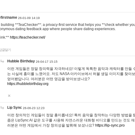
efirstname
26-01-09 14:19
m building **TeaChecker**: a privacy-first service that helps you **check whether y
onymous dating feedback app where people share dating experiences.
Link:**
https://teachecker.net/
답글달기
Hubble Birthday
26-04-17 15:15
이런 게임들은 정말 창의력을 자극하네요! 이렇게 독특한 음악과 캐릭터를 만들 
는 사실에 흥미를 느꼈어요. 저도 NASA 아카이브에서 허블 생일 이미지를 찾아
얻어봤답니다. 여러분은 어떤 영감을 받아보셨나요?
https://hubblebirthday.org
Lip Sync
26-06-23 12:23
이런 창의적인 게임들이 정말 흥미롭네요! 특히 음악을 창작하는 다양한 방법을 탐
즘은 LipSync AI 같은 도구를 사용해 자연스러운 대화형 비디오를 만드는 것도 
러분은 어떤 게임에서 가장 창의성을 발휘해 보셨나요?
https://lip-sync.pro