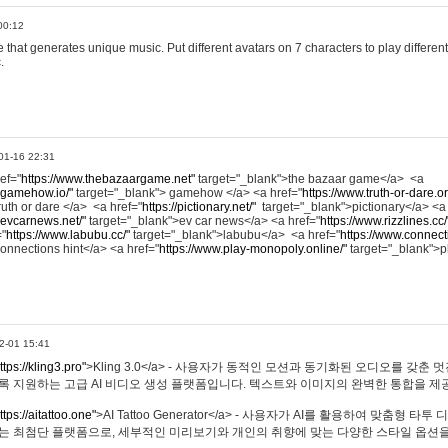
00:12
hat generates unique music. Put different avatars on 7 characters to play different
.
01-16 22:31
ref="
https://www.thebazaargame.net"
target="_blank">the bazaar game</a> <a
.gamehow.io/"
target="_blank"> gamehow </a> <a href="
https://www.truth-or-dare.o
ruth or dare </a> <a href="
https://pictionary.net/"
target="_blank">pictionary</a> <a
.evcarnews.net/"
target="_blank">ev car news</a> <a href="
https://www.rizzlines.cc/
="
https://www.labubu.cc/"
target="_blank">labubu</a> <a href="
https://www.connecti
onnections hint</a> <a href="
https://www.play-monopoly.online/"
target="_blank">
2-01 15:41
ttps://kling3.pro"
>Kling 3.0</a> - 사용자가 동적인 모션과 동기화된 오디오를 갖춘 
록 지원하는 고급 AI 비디오 생성 플랫폼입니다. 텍스트와 이미지의 완벽한 통합을 제공
ttps://aitattoo.one"
>AI Tattoo Generator</a> - 사용자가 AI를 활용하여 맞춤형 
있는 최첨단 플랫폼으로, 세부적인 미리보기와 개인의 취향에 맞는 다양한 스타일 옵션