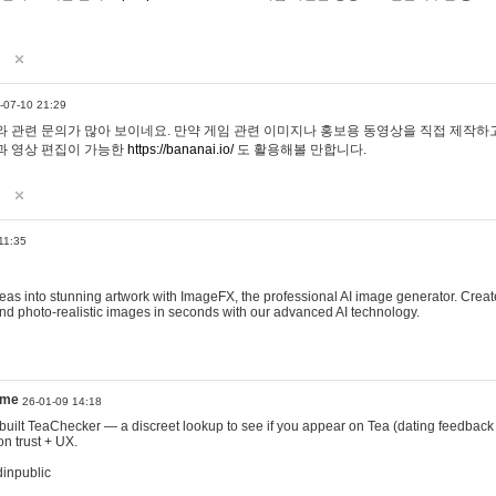
-07-10 21:29
 관련 문의가 많아 보이네요. 만약 게임 관련 이미지나 홍보용 동영상을 직접 제작하고 
과 영상 편집이 가능한
https://bananai.io/
도 활용해볼 만합니다.
11:35
eas into stunning artwork with ImageFX, the professional AI image generator. Create
, and photo-realistic images in seconds with our advanced AI technology.
ame
26-01-09 14:18
 I built TeaChecker — a discreet lookup to see if you appear on Tea (dating feedback
n trust + UX.
dinpublic