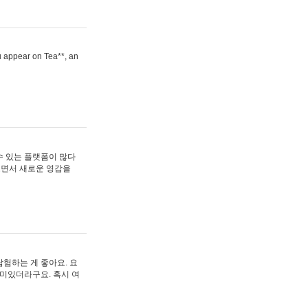
ou appear on Tea**, an
수 있는 플랫폼이 많다
보면서 새로운 영감을
험하는 게 좋아요. 요
재미있더라구요. 혹시 여