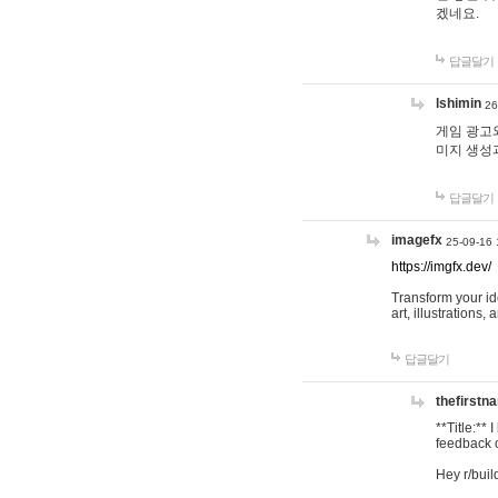
겠네요.
답글달기
lshimin
26
게임 광고와
미지 생성
답글달기
imagefx
25-09-16 
https://imgfx.dev/
Transform your id
art, illustrations
답글달기
thefirstn
**Title:**
feedback o
Hey r/buil