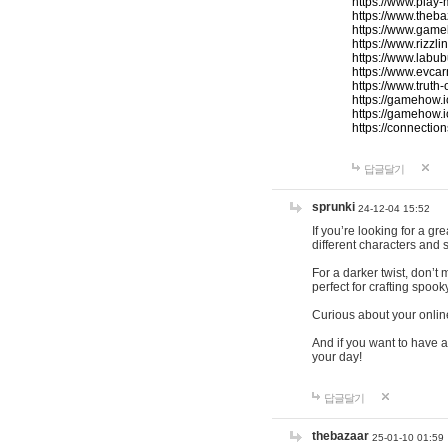
https://www.play-
https://www.theb
https://www.game
https://www.rizzli
https://www.labub
https://www.evcar
https://www.truth
https://gamehow.
https://gamehow.
https://connections
답글달기
sprunki
24-12-04 15:52
If you’re looking for a g
different characters and 
For a darker twist, don’t
perfect for crafting spoo
Curious about your onlin
And if you want to have a
your day!
답글달기
thebazaar
25-01-10 01:59