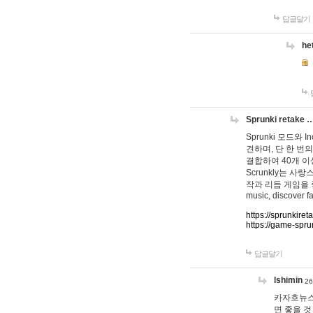
답글달기
he
Sprunki retake 
Sprunki 모드와
견하며, 단 한 번의
결합하여 40개 이
Scrunkly는 
작과 리듬 게임을 좋아하
music, discover fa
https://sprunkiret
https://game-spru
답글달기
lshimin
26
카자흐뉴스
면 좋을 것