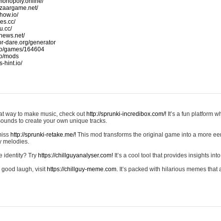
monopoly.online/
azaargame.net/
how.io/
nes.cc/
u.cc/
news.net/
-or-dare.org/generator
io/games/164604
io/mods
-hint.io/
reat way to make music, check out
http://sprunki-incredibox.com/!
It’s a fun platform 
sounds to create your own unique tracks.
 miss
http://sprunki-retake.me/!
This mod transforms the original game into a more ee
ky melodies.
e identity? Try
https://chillguyanalyser.com!
It’s a cool tool that provides insights into 
 good laugh, visit
https://chillguy-meme.com.
It’s packed with hilarious memes that 