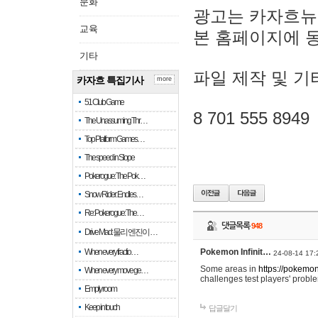
문화
광고는 카자흐뉴
교육
본 홈페이지에 
기타
파일 제작 및 기
카자흐 특집기사
more
51 Club Game
8 701 555 8949
The Unassuming Thr…
Top Platform Games…
The speed in Slope
Pokerogue: The Pok…
Snow Rider: Endles…
Re: Pokerogue: The…
댓글목록
948
Drive Mad: 물리 엔진이 …
When every fractio…
Pokemon Infinit…
24-08-14 17:
Some areas in
https://pokemoni
When every move ge…
challenges test players' proble
Empty room
Keep in touch
답글달기