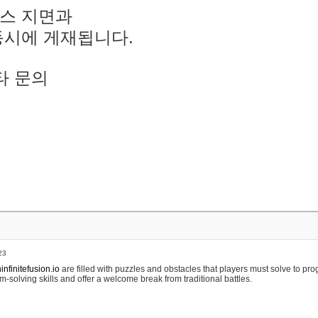
스 지면과
동시에 게재됩니다.
타 문의
23
nfinitefusion.io
are filled with puzzles and obstacles that players must solve to pr
m-solving skills and offer a welcome break from traditional battles.