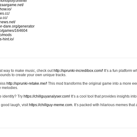
monopoly.online/
azaargame.net/
how.io/
nes.cc/
u.cc/
news.net/
-or-dare.org/generator
io/games/164604
io/mods
-hint.io/
reat way to make music, check out
http://sprunki-incredibox.com/!
It’s a fun platform 
sounds to create your own unique tracks.
 miss
http://sprunki-retake.me/!
This mod transforms the original game into a more ee
ky melodies.
e identity? Try
https://chillguyanalyser.com!
It’s a cool tool that provides insights into 
 good laugh, visit
https://chillguy-meme.com.
It’s packed with hilarious memes that 