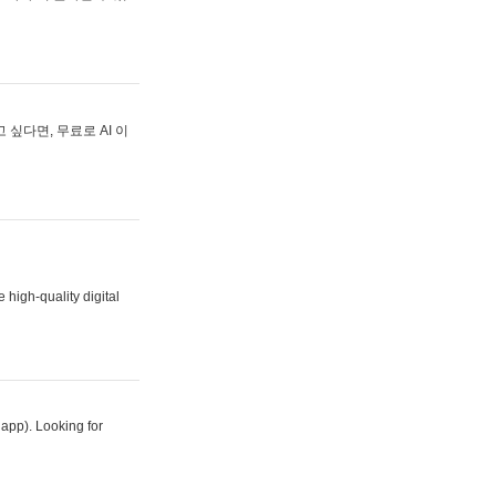
싶다면, 무료로 AI 이
 high-quality digital
 app). Looking for