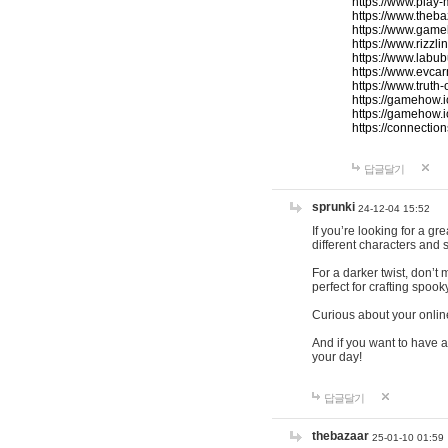
https://www.play-
https://www.theb
https://www.game
https://www.rizzli
https://www.labub
https://www.evcar
https://www.truth
https://gamehow.
https://gamehow.
https://connections
답글달기
sprunki
24-12-04 15:52
If you’re looking for a g
different characters and 
For a darker twist, don’t
perfect for crafting spoo
Curious about your onlin
And if you want to have a
your day!
답글달기
thebazaar
25-01-10 01:59