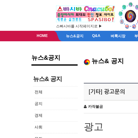
스빠시바를 시작페이지로 ▶
HOME
Q&A
뉴스&공지
벼룩시장
뉴스&공지
뉴스& 공지
뉴스& 공지
[기타] 광고문의
전체
공지
카작불곰
경제
광고
사회