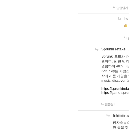
답글달기
he
Sprunki retake 
Sprunki 모드와
견하며, 단 한 번의
결합하여 40개 이
Scrunkly는 
작과 리듬 게임을 좋아하
music, discover fa
https://sprunkiret
https://game-spru
답글달기
lshimin
26
카자흐뉴스
면 좋을 것