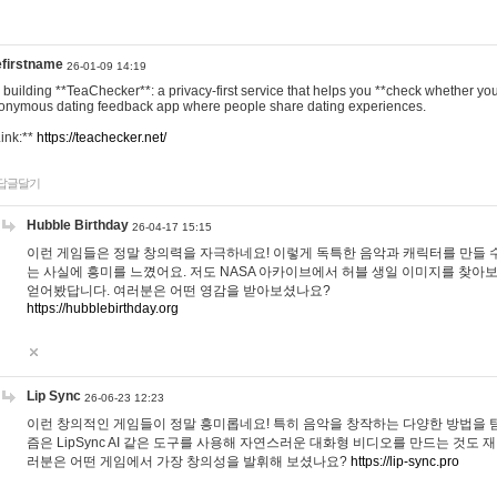
efirstname
26-01-09 14:19
m building **TeaChecker**: a privacy-first service that helps you **check whether y
onymous dating feedback app where people share dating experiences.
Link:**
https://teachecker.net/
답글달기
Hubble Birthday
26-04-17 15:15
이런 게임들은 정말 창의력을 자극하네요! 이렇게 독특한 음악과 캐릭터를 만들 
는 사실에 흥미를 느꼈어요. 저도 NASA 아카이브에서 허블 생일 이미지를 찾아
얻어봤답니다. 여러분은 어떤 영감을 받아보셨나요?
https://hubblebirthday.org
Lip Sync
26-06-23 12:23
이런 창의적인 게임들이 정말 흥미롭네요! 특히 음악을 창작하는 다양한 방법을 탐
즘은 LipSync AI 같은 도구를 사용해 자연스러운 대화형 비디오를 만드는 것도 
러분은 어떤 게임에서 가장 창의성을 발휘해 보셨나요?
https://lip-sync.pro