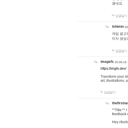
겠네요.
답글달기
lshimin
26
게임 광고와
미지 생성
답글달기
imagefx
25-09-16 
https://imgfx.dev/
Transform your id
art, illustrations
답글달기
thefirstn
**Title:**
feedback o
Hey r/buil