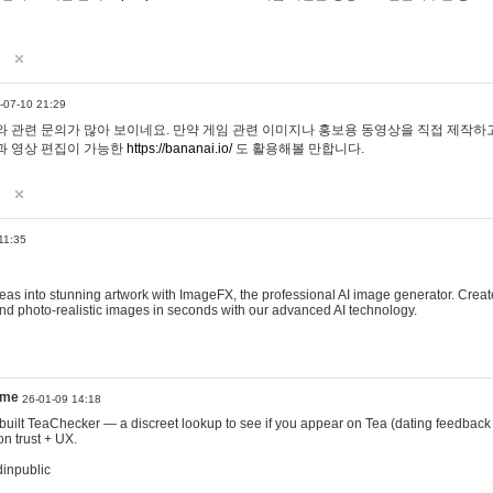
-07-10 21:29
 관련 문의가 많아 보이네요. 만약 게임 관련 이미지나 홍보용 동영상을 직접 제작하고 
과 영상 편집이 가능한
https://bananai.io/
도 활용해볼 만합니다.
11:35
eas into stunning artwork with ImageFX, the professional AI image generator. Create
, and photo-realistic images in seconds with our advanced AI technology.
ame
26-01-09 14:18
 I built TeaChecker — a discreet lookup to see if you appear on Tea (dating feedback
n trust + UX.
dinpublic