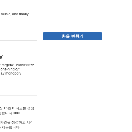
 music, and finally
환율 변환기
rg"
"
target="_blank">rizz
ons-hint.io/"
play monopoly
멋진 15초 비디오를 생성
합니다.<br>
타투 디자인을 생성하고 시각
을 제공합니다.