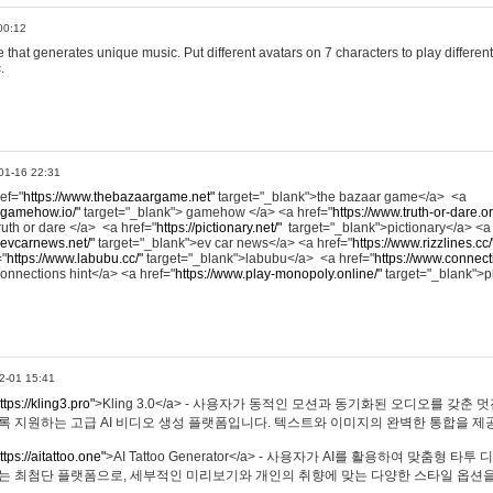
00:12
hat generates unique music. Put different avatars on 7 characters to play different
.
01-16 22:31
ref="
https://www.thebazaargame.net"
target="_blank">the bazaar game</a> <a
.gamehow.io/"
target="_blank"> gamehow </a> <a href="
https://www.truth-or-dare.o
ruth or dare </a> <a href="
https://pictionary.net/"
target="_blank">pictionary</a> <a
.evcarnews.net/"
target="_blank">ev car news</a> <a href="
https://www.rizzlines.cc/
="
https://www.labubu.cc/"
target="_blank">labubu</a> <a href="
https://www.connecti
onnections hint</a> <a href="
https://www.play-monopoly.online/"
target="_blank">
2-01 15:41
ttps://kling3.pro"
>Kling 3.0</a> - 사용자가 동적인 모션과 동기화된 오디오를 갖춘 
록 지원하는 고급 AI 비디오 생성 플랫폼입니다. 텍스트와 이미지의 완벽한 통합을 제공
ttps://aitattoo.one"
>AI Tattoo Generator</a> - 사용자가 AI를 활용하여 맞춤형 
있는 최첨단 플랫폼으로, 세부적인 미리보기와 개인의 취향에 맞는 다양한 스타일 옵션