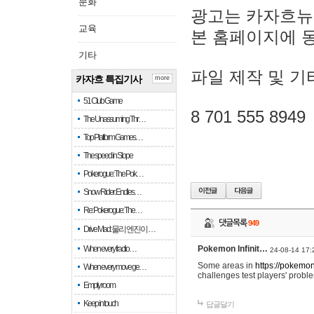
문화
광고는 카자흐뉴
교육
본 홈페이지에 
기타
파일 제작 및 기
카자흐 특집기사
more
51 Club Game
8 701 555 8949
The Unassuming Thr…
Top Platform Games…
The speed in Slope
Pokerogue: The Pok…
Snow Rider: Endles…
Re: Pokerogue: The…
댓글목록
949
Drive Mad: 물리 엔진이 …
When every fractio…
Pokemon Infinit…
24-08-14 17:
Some areas in
https://pokemoni
When every move ge…
challenges test players' proble
Empty room
Keep in touch
답글달기