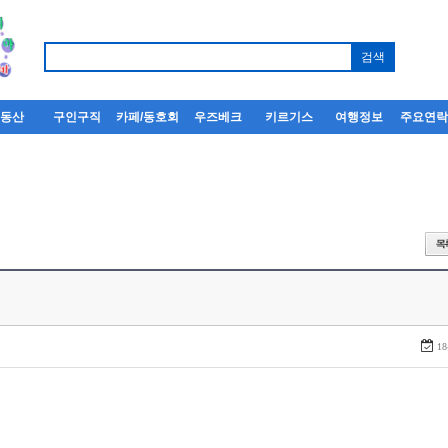
부동산
구인구직
카페/동호회
우즈베크
키르기스
여행정보
주요연
18