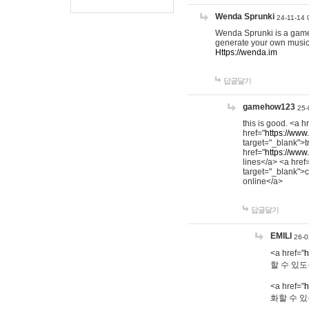
Wenda Sprunki
24-11-14 
Wenda Sprunki is a game t
generate your own music
Https://wenda.im
답글달기
gamehow123
25-
this is good. <a h
href="
https://www
target="_blank">t
href="
https://www
lines</a> <a href
target="_blank">c
online</a>
답글달기
EMILI
26-0
<a href="
h
할 수 있도
<a href="
h
화할 수 