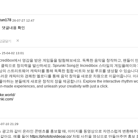
tun178
26-07-27 12:47
댓글내용 확인
답글달기
…
25-04-02 13:01
 Incredibox에서 영감을 받은 게임들을 탐험해보세요. 독특한 음악을 창작하고, 팬들이
 클릭으로 창의력을 발산하세요. Sprunki Song은 Incredibox 스타일의 게임플레이와 
상의 스트리트웨어 캐릭터를 통해 독특한 힙합 비트와 보컬 루프를 생성할 수 있습니다. 또한
사랑스러운 캐릭터와 경쾌한 멜로디를 통해 음악 창작을 새로운 차원으로 이끌어줍니다. 이
는 분들에게 새로운 창작의 장을 제공합니다. Explore the interactive rhythm world 
n-made experiences, and unleash your creativity with just a click.
ake.world/
nki.com/
-07-10 21:29
 광고와 같이 온라인 콘텐츠를 홍보할 때, 이미지를 동영상으로 자연스럽게 변환해주는
 같아요. 예를 들어
https://phototovideoai.co/
처럼 사진을 영상으로 만들어주면 홍보 효