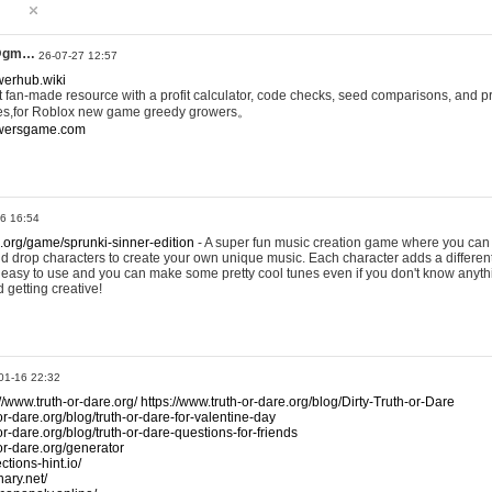
@gm…
26-07-27 12:57
werhub.wiki
 fan-made resource with a profit calculator, code checks, seed comparisons, and pr
es,for Roblox new game greedy growers。
owersgame.com
26 16:54
x.org/game/sprunki-sinner-edition
- A super fun music creation game where you can 
d drop characters to create your own unique music. Each character adds a differen
lly easy to use and you can make some pretty cool tunes even if you don't know anyt
d getting creative!
01-16 22:32
://www.truth-or-dare.org/
https://www.truth-or-dare.org/blog/Dirty-Truth-or-Dare
or-dare.org/blog/truth-or-dare-for-valentine-day
or-dare.org/blog/truth-or-dare-questions-for-friends
-or-dare.org/generator
tions-hint.io/
nary.net/