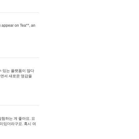
ou appear on Tea**, an
수 있는 플랫폼이 많다
보면서 새로운 영감을
험하는 게 좋아요. 요
재미있더라구요. 혹시 여