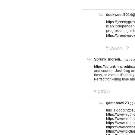
duckweed1014
https://greedygro
is an independent
progression guid
https://greedygr
답글달기
Sprunki Incredi…
24-11-
https://sprunki-incredibo
and sounds. Just drag an
bass, or vocals. It's rea
Perfect for killing time an
답글달기
gamehow123
25-
this is good.
https
https://www.truth-
https://www.truth-
https://www.truth
https://www.connec
https://www.pictio