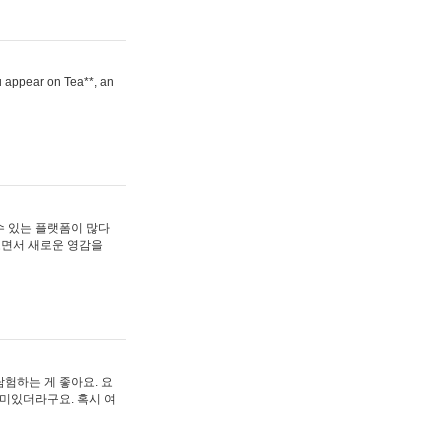
ou appear on Tea**, an
수 있는 플랫폼이 많다
보면서 새로운 영감을
험하는 게 좋아요. 요
재미있더라구요. 혹시 여