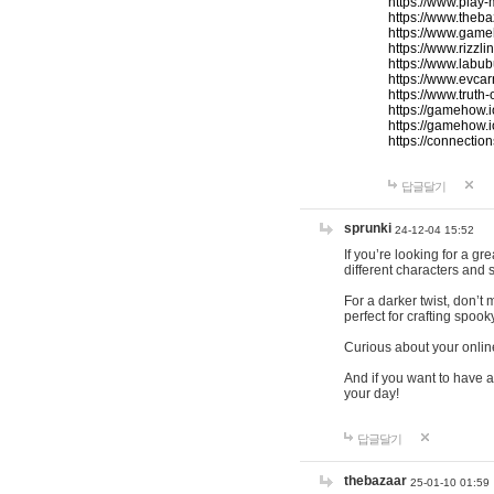
https://www.play-
https://www.theb
https://www.game
https://www.rizzli
https://www.labub
https://www.evcar
https://www.truth
https://gamehow.
https://gamehow.
https://connections
답글달기
sprunki
24-12-04 15:52
If you’re looking for a g
different characters and 
For a darker twist, don’t
perfect for crafting spoo
Curious about your onlin
And if you want to have a
your day!
답글달기
thebazaar
25-01-10 01:59