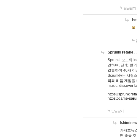
답글달기
he
Sprunki retake 
Sprunki 모드와
견하며, 단 한 번의
결합하여 40개 이
Scrunkly는 
작과 리듬 게임을 좋아하
music, discover fa
https://sprunkiret
https://game-spru
답글달기
lshimin
26
카자흐뉴스
면 좋을 것