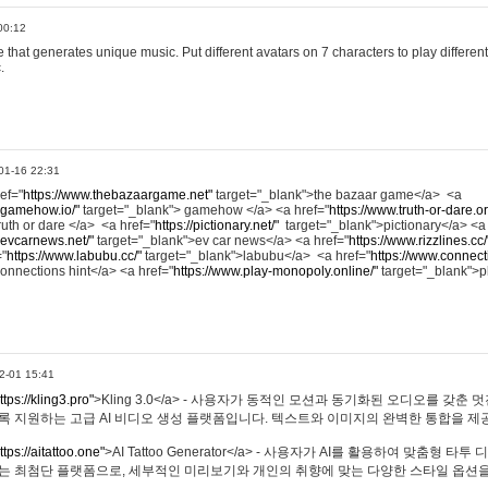
00:12
hat generates unique music. Put different avatars on 7 characters to play different
.
01-16 22:31
ref="
https://www.thebazaargame.net"
target="_blank">the bazaar game</a> <a
.gamehow.io/"
target="_blank"> gamehow </a> <a href="
https://www.truth-or-dare.o
ruth or dare </a> <a href="
https://pictionary.net/"
target="_blank">pictionary</a> <a
.evcarnews.net/"
target="_blank">ev car news</a> <a href="
https://www.rizzlines.cc/
="
https://www.labubu.cc/"
target="_blank">labubu</a> <a href="
https://www.connecti
onnections hint</a> <a href="
https://www.play-monopoly.online/"
target="_blank">
2-01 15:41
ttps://kling3.pro"
>Kling 3.0</a> - 사용자가 동적인 모션과 동기화된 오디오를 갖춘 
록 지원하는 고급 AI 비디오 생성 플랫폼입니다. 텍스트와 이미지의 완벽한 통합을 제공
ttps://aitattoo.one"
>AI Tattoo Generator</a> - 사용자가 AI를 활용하여 맞춤형 
있는 최첨단 플랫폼으로, 세부적인 미리보기와 개인의 취향에 맞는 다양한 스타일 옵션