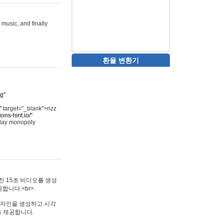
 music, and finally
환율 변환기
rg"
"
target="_blank">rizz
ons-hint.io/"
play monopoly
멋진 15초 비디오를 생성
합니다.<br>
타투 디자인을 생성하고 시각
을 제공합니다.