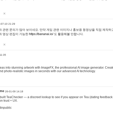
-07-10 21:29
 관련 문의가 많아 보이네요. 만약 게임 관련 이미지나 홍보용 동영상을 직접 제작하고 
과 영상 편집이 가능한
https://bananai.io/
도 활용해볼 만합니다.
11:35
eas into stunning artwork with ImageFX, the professional AI image generator. Create
, and photo-realistic images in seconds with our advanced AI technology.
ame
26-01-09 14:18
 I built TeaChecker — a discreet lookup to see if you appear on Tea (dating feedback
n trust + UX.
dinpublic