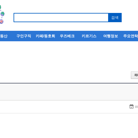
부동산
구인구직
카페/동호회
우즈베크
키르기스
여행정보
주요연
18