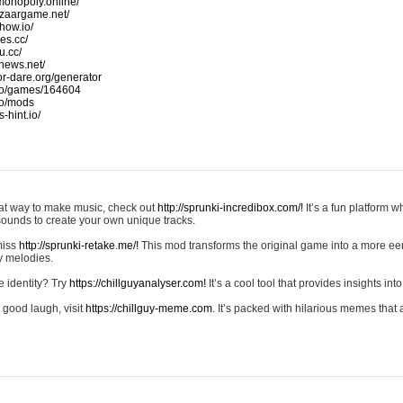
monopoly.online/
azaargame.net/
how.io/
nes.cc/
u.cc/
news.net/
-or-dare.org/generator
io/games/164604
io/mods
-hint.io/
reat way to make music, check out
http://sprunki-incredibox.com/!
It’s a fun platform 
sounds to create your own unique tracks.
 miss
http://sprunki-retake.me/!
This mod transforms the original game into a more ee
ky melodies.
e identity? Try
https://chillguyanalyser.com!
It’s a cool tool that provides insights into 
 good laugh, visit
https://chillguy-meme.com.
It’s packed with hilarious memes that 