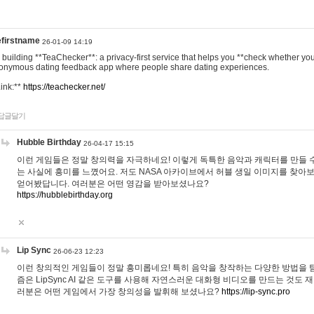
efirstname
26-01-09 14:19
m building **TeaChecker**: a privacy-first service that helps you **check whether y
onymous dating feedback app where people share dating experiences.
Link:**
https://teachecker.net/
답글달기
Hubble Birthday
26-04-17 15:15
이런 게임들은 정말 창의력을 자극하네요! 이렇게 독특한 음악과 캐릭터를 만들 
는 사실에 흥미를 느꼈어요. 저도 NASA 아카이브에서 허블 생일 이미지를 찾아
얻어봤답니다. 여러분은 어떤 영감을 받아보셨나요?
https://hubblebirthday.org
Lip Sync
26-06-23 12:23
이런 창의적인 게임들이 정말 흥미롭네요! 특히 음악을 창작하는 다양한 방법을 탐
즘은 LipSync AI 같은 도구를 사용해 자연스러운 대화형 비디오를 만드는 것도 
러분은 어떤 게임에서 가장 창의성을 발휘해 보셨나요?
https://lip-sync.pro