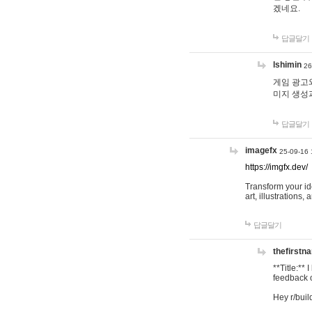
겠네요.
답글달기
lshimin
26
게임 광고와
미지 생성
답글달기
imagefx
25-09-16 
https://imgfx.dev/
Transform your id
art, illustrations
답글달기
thefirstn
**Title:**
feedback o
Hey r/buil