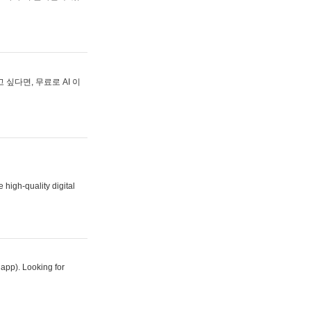
싶다면, 무료로 AI 이
 high-quality digital
 app). Looking for