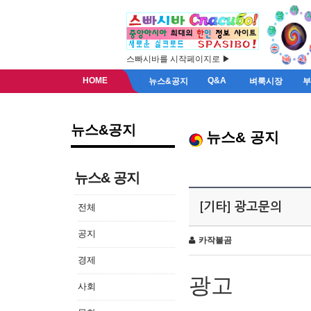
스빠시바를 시작페이지로 ▶
HOME
Q&A
뉴스&공지
벼룩시장
뉴스&공지
뉴스& 공지
뉴스& 공지
[기타] 광고문의
전체
공지
카작불곰
경제
광고
사회