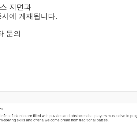
스 지면과
동시에 게재됩니다.
타 문의
23
nfinitefusion.io
are filled with puzzles and obstacles that players must solve to pr
m-solving skills and offer a welcome break from traditional battles.