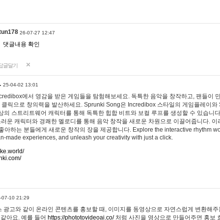
tun178
26-07-27 12:47
댓글내용 확인
답글달기
…
25-04-02 13:01
 Incredibox에서 영감을 받은 게임들을 탐험해보세요. 독특한 음악을 창작하고, 팬들이
 클릭으로 창의력을 발산하세요. Sprunki Song은 Incredibox 스타일의 게임플레이와 
상의 스트리트웨어 캐릭터를 통해 독특한 힙합 비트와 보컬 루프를 생성할 수 있습니다. 또한
사랑스러운 캐릭터와 경쾌한 멜로디를 통해 음악 창작을 새로운 차원으로 이끌어줍니다. 이
는 분들에게 새로운 창작의 장을 제공합니다. Explore the interactive rhythm world 
n-made experiences, and unleash your creativity with just a click.
ake.world/
nki.com/
-07-10 21:29
 광고와 같이 온라인 콘텐츠를 홍보할 때, 이미지를 동영상으로 자연스럽게 변환해주는
 같아요. 예를 들어
https://phototovideoai.co/
처럼 사진을 영상으로 만들어주면 홍보 효