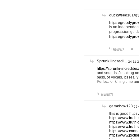
duckweed1014
https://greedygro
is an independent
progression guid
https://greedygr
답글달기
Sprunki Incredi…
24-11-
https://sprunki-incredibo
and sounds. Just drag an
bass, or vocals. It's rea
Perfect for killing time an
답글달기
gamehow123
25-
this is good.
https
https://www.truth-
https://www.truth-
https://www.truth
https://www.connec
https://www.pictio