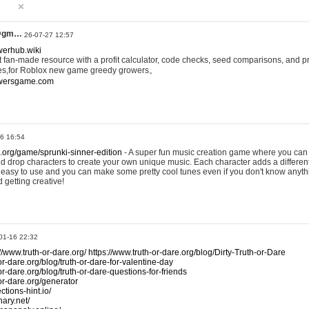
@gm…
26-07-27 12:57
werhub.wiki
 fan-made resource with a profit calculator, code checks, seed comparisons, and pr
es,for Roblox new game greedy growers。
owersgame.com
26 16:54
x.org/game/sprunki-sinner-edition
- A super fun music creation game where you can 
d drop characters to create your own unique music. Each character adds a differen
lly easy to use and you can make some pretty cool tunes even if you don't know anyt
d getting creative!
01-16 22:32
://www.truth-or-dare.org/
https://www.truth-or-dare.org/blog/Dirty-Truth-or-Dare
or-dare.org/blog/truth-or-dare-for-valentine-day
or-dare.org/blog/truth-or-dare-questions-for-friends
-or-dare.org/generator
tions-hint.io/
nary.net/