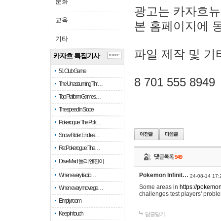
문화
광고는 카자흐뉴
교육
본 홈페이지에 
기타
파일 제작 및 기
카자흐 특집기사
more
51 Club Game
8 701 555 8949
The Unassuming Thr…
Top Platform Games…
The speed in Slope
Pokerogue: The Pok…
Snow Rider: Endles…
Re: Pokerogue: The…
댓글목록
949
Drive Mad: 물리 엔진이 …
When every fractio…
Pokemon Infinit…
24-08-14 17:
Some areas in
https://pokemoni
When every move ge…
challenges test players' proble
Empty room
Keep in touch
답글달기