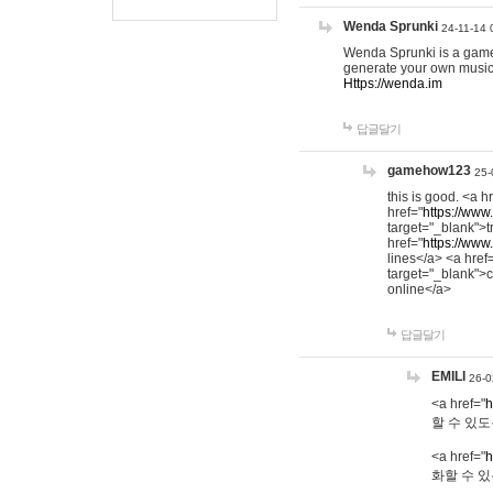
Wenda Sprunki
24-11-14 
Wenda Sprunki is a game t
generate your own music
Https://wenda.im
답글달기
gamehow123
25-
this is good. <a h
href="
https://www
target="_blank">t
href="
https://www
lines</a> <a href
target="_blank">c
online</a>
답글달기
EMILI
26-0
<a href="
h
할 수 있도
<a href="
h
화할 수 