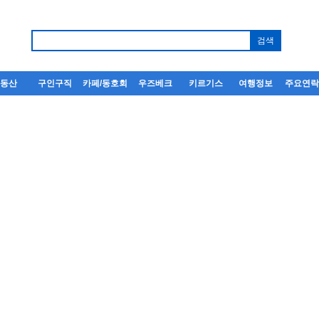
부동산
구인구직
카페/동호회
우즈베크
키르기스
여행정보
주요연