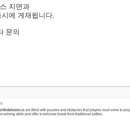
스 지면과
동시에 게재됩니다.
타 문의
23
nfinitefusion.io
are filled with puzzles and obstacles that players must solve to pr
m-solving skills and offer a welcome break from traditional battles.