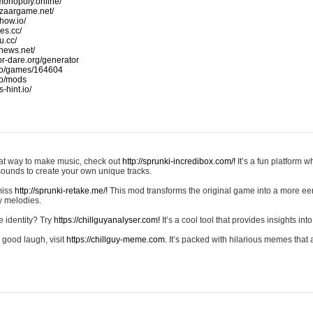
monopoly.online/
azaargame.net/
how.io/
nes.cc/
u.cc/
news.net/
-or-dare.org/generator
io/games/164604
io/mods
-hint.io/
reat way to make music, check out
http://sprunki-incredibox.com/!
It’s a fun platform 
sounds to create your own unique tracks.
 miss
http://sprunki-retake.me/!
This mod transforms the original game into a more ee
ky melodies.
e identity? Try
https://chillguyanalyser.com!
It’s a cool tool that provides insights into 
 good laugh, visit
https://chillguy-meme.com.
It’s packed with hilarious memes that 