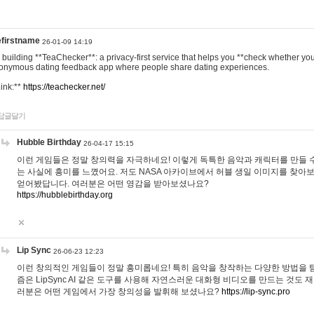
efirstname
26-01-09 14:19
m building **TeaChecker**: a privacy-first service that helps you **check whether y
onymous dating feedback app where people share dating experiences.
Link:**
https://teachecker.net/
답글달기
Hubble Birthday
26-04-17 15:15
이런 게임들은 정말 창의력을 자극하네요! 이렇게 독특한 음악과 캐릭터를 만들 
는 사실에 흥미를 느꼈어요. 저도 NASA 아카이브에서 허블 생일 이미지를 찾아
얻어봤답니다. 여러분은 어떤 영감을 받아보셨나요?
https://hubblebirthday.org
Lip Sync
26-06-23 12:23
이런 창의적인 게임들이 정말 흥미롭네요! 특히 음악을 창작하는 다양한 방법을 탐
즘은 LipSync AI 같은 도구를 사용해 자연스러운 대화형 비디오를 만드는 것도 
러분은 어떤 게임에서 가장 창의성을 발휘해 보셨나요?
https://lip-sync.pro