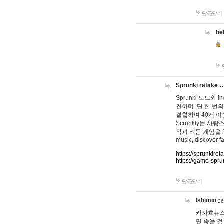
답글달기
he
Sprunki retake 
Sprunki 모드와
견하며, 단 한 번의
결합하여 40개 이
Scrunkly는 
작과 리듬 게임을 좋아하
music, discover fa
https://sprunkiret
https://game-spru
답글달기
lshimin
26
카자흐뉴스
면 좋을 것