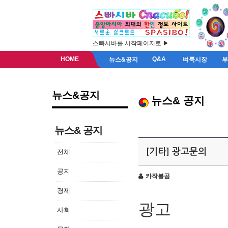
스빠시바를 시작페이지로 ▶
HOME
Q&A
뉴스&공지
벼룩시장
뉴스&공지
뉴스& 공지
뉴스& 공지
[기타] 광고문의
전체
공지
카작불곰
경제
광고
사회