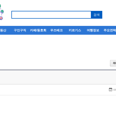
부동산
구인구직
카페/동호회
우즈베크
키르기스
여행정보
주요연
18