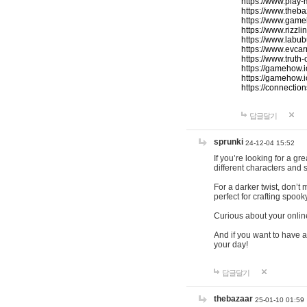
https://www.play-
https://www.theb
https://www.game
https://www.rizzli
https://www.labub
https://www.evcar
https://www.truth
https://gamehow.
https://gamehow.
https://connections
답글달기
sprunki
24-12-04 15:52
If you’re looking for a g
different characters and 
For a darker twist, don’t
perfect for crafting spoo
Curious about your onlin
And if you want to have a
your day!
답글달기
thebazaar
25-01-10 01:59