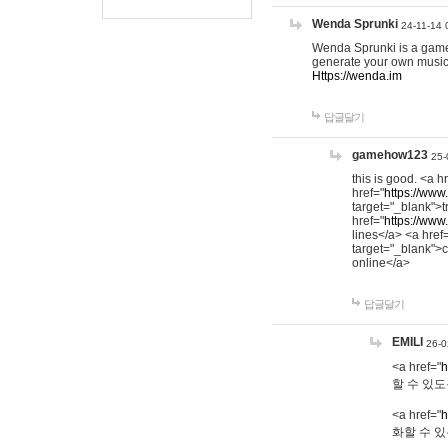
Wenda Sprunki
24-11-14 
Wenda Sprunki is a game t
generate your own music
Https://wenda.im
답글달기
gamehow123
25-
this is good. <a h
href="
https://www
target="_blank">t
href="
https://www
lines</a> <a href
target="_blank">c
online</a>
답글달기
EMILI
26-0
<a href="
h
할 수 있도
<a href="
h
화할 수 