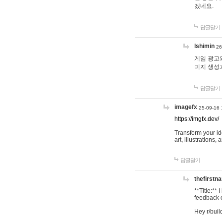
겠네요.
답글달기
lshimin
26
게임 광고와
미지 생성
답글달기
imagefx
25-09-16 
https://imgfx.dev/
Transform your id
art, illustrations
답글달기
thefirstn
**Title:**
feedback o
Hey r/buil