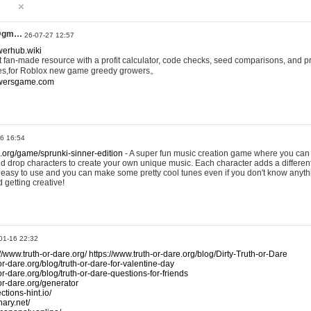
@gm…
26-07-27 12:57
werhub.wiki
 fan-made resource with a profit calculator, code checks, seed comparisons, and pr
es,for Roblox new game greedy growers。
owersgame.com
26 16:54
x.org/game/sprunki-sinner-edition
- A super fun music creation game where you can 
d drop characters to create your own unique music. Each character adds a differen
lly easy to use and you can make some pretty cool tunes even if you don't know anyt
d getting creative!
01-16 22:32
://www.truth-or-dare.org/
https://www.truth-or-dare.org/blog/Dirty-Truth-or-Dare
or-dare.org/blog/truth-or-dare-for-valentine-day
or-dare.org/blog/truth-or-dare-questions-for-friends
-or-dare.org/generator
tions-hint.io/
nary.net/