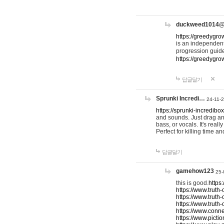
duckweed1014
https://greedygro
is an independent
progression guid
https://greedygr
답글달기
Sprunki Incredi…
24-11-
https://sprunki-incredibo
and sounds. Just drag an
bass, or vocals. It's rea
Perfect for killing time an
답글달기
gamehow123
25-
this is good.
https
https://www.truth-
https://www.truth-
https://www.truth
https://www.connec
https://www.pictio