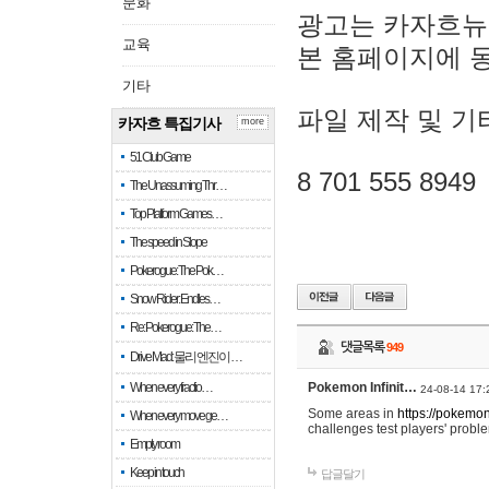
문화
광고는 카자흐뉴
교육
본 홈페이지에 
기타
파일 제작 및 기
카자흐 특집기사
more
51 Club Game
8 701 555 8949
The Unassuming Thr…
Top Platform Games…
The speed in Slope
Pokerogue: The Pok…
Snow Rider: Endles…
Re: Pokerogue: The…
댓글목록
949
Drive Mad: 물리 엔진이 …
When every fractio…
Pokemon Infinit…
24-08-14 17:
Some areas in
https://pokemoni
When every move ge…
challenges test players' proble
Empty room
Keep in touch
답글달기