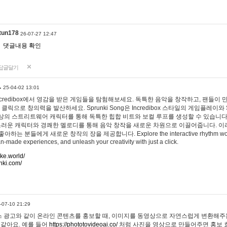
tun178
26-07-27 12:47
댓글내용 확인
답글달기
…
25-04-02 13:01
 Incredibox에서 영감을 받은 게임들을 탐험해보세요. 독특한 음악을 창작하고, 팬들이
 클릭으로 창의력을 발산하세요. Sprunki Song은 Incredibox 스타일의 게임플레이와 
상의 스트리트웨어 캐릭터를 통해 독특한 힙합 비트와 보컬 루프를 생성할 수 있습니다. 또한
사랑스러운 캐릭터와 경쾌한 멜로디를 통해 음악 창작을 새로운 차원으로 이끌어줍니다. 이
는 분들에게 새로운 창작의 장을 제공합니다. Explore the interactive rhythm world 
n-made experiences, and unleash your creativity with just a click.
ake.world/
nki.com/
-07-10 21:29
 광고와 같이 온라인 콘텐츠를 홍보할 때, 이미지를 동영상으로 자연스럽게 변환해주는
 같아요. 예를 들어
https://phototovideoai.co/
처럼 사진을 영상으로 만들어주면 홍보 효