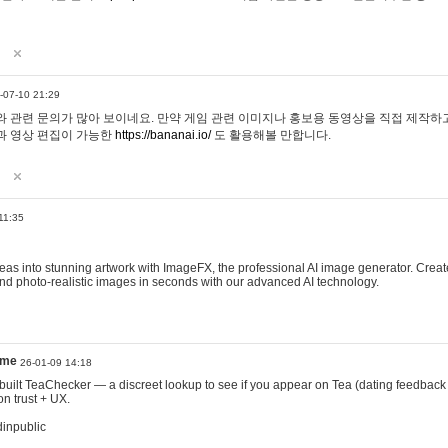
-07-10 21:29
 관련 문의가 많아 보이네요. 만약 게임 관련 이미지나 홍보용 동영상을 직접 제작하고 
과 영상 편집이 가능한
https://bananai.io/
도 활용해볼 만합니다.
11:35
eas into stunning artwork with ImageFX, the professional AI image generator. Create
, and photo-realistic images in seconds with our advanced AI technology.
ame
26-01-09 14:18
 I built TeaChecker — a discreet lookup to see if you appear on Tea (dating feedback
n trust + UX.
dinpublic