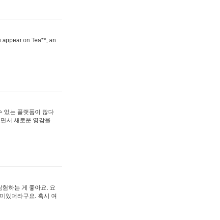
ou appear on Tea**, an
수 있는 플랫폼이 많다
보면서 새로운 영감을
험하는 게 좋아요. 요
재미있더라구요. 혹시 여