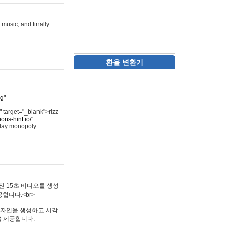
 music, and finally
환율 변환기
rg"
"
target="_blank">rizz
ons-hint.io/"
play monopoly
멋진 15초 비디오를 생성
합니다.<br>
타투 디자인을 생성하고 시각
을 제공합니다.