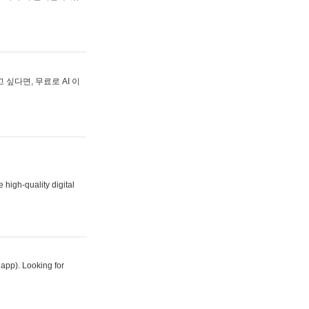
싶다면, 무료로 AI 이
 high-quality digital
 app). Looking for