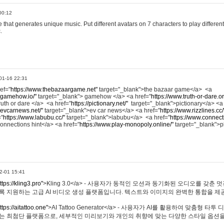
00:12
hat generates unique music. Put different avatars on 7 characters to play different
.
01-16 22:31
ref="
https://www.thebazaargame.net"
target="_blank">the bazaar game</a> <a
.gamehow.io/"
target="_blank"> gamehow </a> <a href="
https://www.truth-or-dare.o
ruth or dare </a> <a href="
https://pictionary.net/"
target="_blank">pictionary</a> <a
.evcarnews.net/"
target="_blank">ev car news</a> <a href="
https://www.rizzlines.cc/
="
https://www.labubu.cc/"
target="_blank">labubu</a> <a href="
https://www.connecti
onnections hint</a> <a href="
https://www.play-monopoly.online/"
target="_blank">
2-01 15:41
ttps://kling3.pro"
>Kling 3.0</a> - 사용자가 동적인 모션과 동기화된 오디오를 갖춘 
록 지원하는 고급 AI 비디오 생성 플랫폼입니다. 텍스트와 이미지의 완벽한 통합을 제공
ttps://aitattoo.one"
>AI Tattoo Generator</a> - 사용자가 AI를 활용하여 맞춤형 
있는 최첨단 플랫폼으로, 세부적인 미리보기와 개인의 취향에 맞는 다양한 스타일 옵션