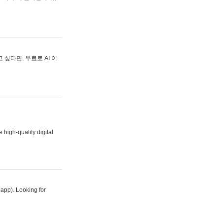
싶다면, 무료로 AI 이
 high-quality digital
 app). Looking for