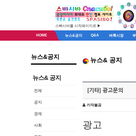
스빠시바를 시작페이지로 ▶
HOME
Q&A
뉴스&공지
벼룩시장
뉴스&공지
뉴스& 공지
뉴스& 공지
[기타] 광고문의
전체
공지
카작불곰
경제
광고
사회