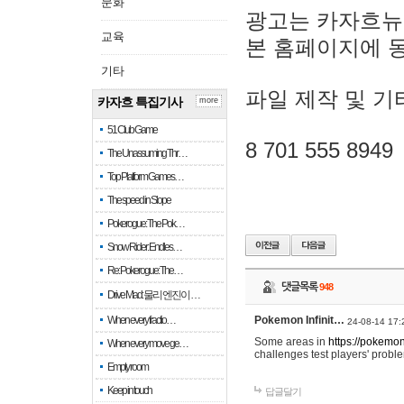
문화
광고는 카자흐뉴
교육
본 홈페이지에 
기타
파일 제작 및 기
카자흐 특집기사
more
51 Club Game
8 701 555 8949
The Unassuming Thr…
Top Platform Games…
The speed in Slope
Pokerogue: The Pok…
Snow Rider: Endles…
Re: Pokerogue: The…
댓글목록
948
Drive Mad: 물리 엔진이 …
When every fractio…
Pokemon Infinit…
24-08-14 17:
Some areas in
https://pokemoni
When every move ge…
challenges test players' proble
Empty room
Keep in touch
답글달기