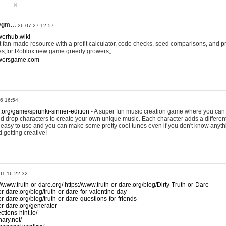
@gm…
26-07-27 12:57
werhub.wiki
 fan-made resource with a profit calculator, code checks, seed comparisons, and pr
es,for Roblox new game greedy growers。
owersgame.com
26 16:54
x.org/game/sprunki-sinner-edition
- A super fun music creation game where you can 
d drop characters to create your own unique music. Each character adds a differen
lly easy to use and you can make some pretty cool tunes even if you don't know anyt
d getting creative!
01-16 22:32
://www.truth-or-dare.org/
https://www.truth-or-dare.org/blog/Dirty-Truth-or-Dare
or-dare.org/blog/truth-or-dare-for-valentine-day
or-dare.org/blog/truth-or-dare-questions-for-friends
-or-dare.org/generator
tions-hint.io/
nary.net/