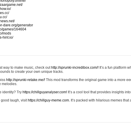
monopoly.online/
azaargame.net/
how.io/
nes.cc/
u.cc/
news.net/
-or-dare.org/generator
io/games/164604
io/mods
-hint.io/
reat way to make music, check out
http://sprunki-incredibox.com/!
It’s a fun platform 
sounds to create your own unique tracks.
 miss
http://sprunki-retake.me/!
This mod transforms the original game into a more ee
ky melodies.
e identity? Try
https://chillguyanalyser.com!
It’s a cool tool that provides insights into 
 good laugh, visit
https://chillguy-meme.com.
It’s packed with hilarious memes that 