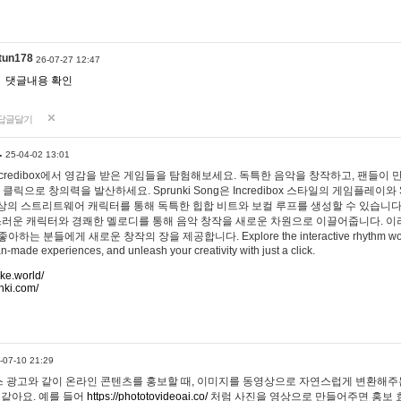
tun178
26-07-27 12:47
댓글내용 확인
답글달기
…
25-04-02 13:01
 Incredibox에서 영감을 받은 게임들을 탐험해보세요. 독특한 음악을 창작하고, 팬들이
 클릭으로 창의력을 발산하세요. Sprunki Song은 Incredibox 스타일의 게임플레이와 
상의 스트리트웨어 캐릭터를 통해 독특한 힙합 비트와 보컬 루프를 생성할 수 있습니다. 또한
사랑스러운 캐릭터와 경쾌한 멜로디를 통해 음악 창작을 새로운 차원으로 이끌어줍니다. 이
는 분들에게 새로운 창작의 장을 제공합니다. Explore the interactive rhythm world 
n-made experiences, and unleash your creativity with just a click.
ake.world/
nki.com/
-07-10 21:29
 광고와 같이 온라인 콘텐츠를 홍보할 때, 이미지를 동영상으로 자연스럽게 변환해주는
 같아요. 예를 들어
https://phototovideoai.co/
처럼 사진을 영상으로 만들어주면 홍보 효