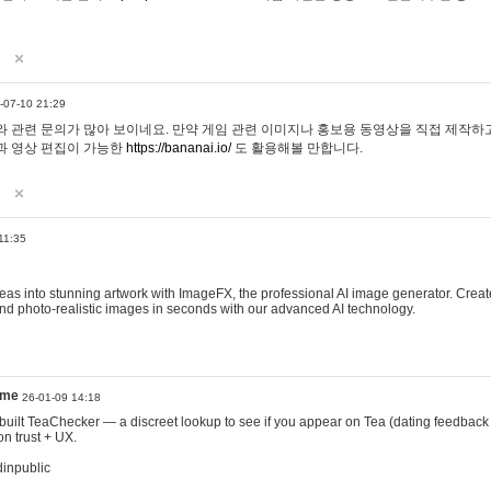
-07-10 21:29
 관련 문의가 많아 보이네요. 만약 게임 관련 이미지나 홍보용 동영상을 직접 제작하고 
과 영상 편집이 가능한
https://bananai.io/
도 활용해볼 만합니다.
11:35
eas into stunning artwork with ImageFX, the professional AI image generator. Create
, and photo-realistic images in seconds with our advanced AI technology.
ame
26-01-09 14:18
 I built TeaChecker — a discreet lookup to see if you appear on Tea (dating feedback
n trust + UX.
dinpublic