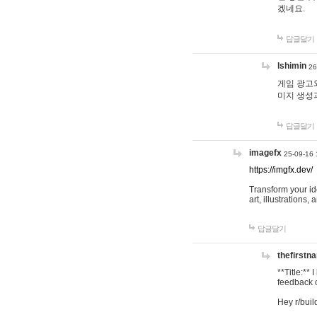
겠네요.
답글달기
lshimin
26
게임 광고와
미지 생성
답글달기
imagefx
25-09-16 
https://imgfx.dev/
Transform your id
art, illustrations
답글달기
thefirstn
**Title:**
feedback o
Hey r/buil