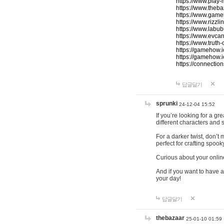
https://www.play-
https://www.theb
https://www.game
https://www.rizzli
https://www.labub
https://www.evcar
https://www.truth
https://gamehow.
https://gamehow.
https://connections
답글달기
sprunki
24-12-04 15:52
If you’re looking for a g
different characters and 
For a darker twist, don’t
perfect for crafting spoo
Curious about your onlin
And if you want to have a
your day!
답글달기
thebazaar
25-01-10 01:59