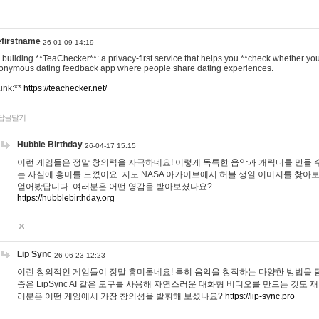
efirstname
26-01-09 14:19
m building **TeaChecker**: a privacy-first service that helps you **check whether y
onymous dating feedback app where people share dating experiences.
Link:**
https://teachecker.net/
답글달기
Hubble Birthday
26-04-17 15:15
이런 게임들은 정말 창의력을 자극하네요! 이렇게 독특한 음악과 캐릭터를 만들 
는 사실에 흥미를 느꼈어요. 저도 NASA 아카이브에서 허블 생일 이미지를 찾아
얻어봤답니다. 여러분은 어떤 영감을 받아보셨나요?
https://hubblebirthday.org
Lip Sync
26-06-23 12:23
이런 창의적인 게임들이 정말 흥미롭네요! 특히 음악을 창작하는 다양한 방법을 탐
즘은 LipSync AI 같은 도구를 사용해 자연스러운 대화형 비디오를 만드는 것도 
러분은 어떤 게임에서 가장 창의성을 발휘해 보셨나요?
https://lip-sync.pro