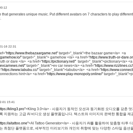
00:12
hat generates unique music. Put different avatars on 7 characters to play different
.
01-16 22:31
ref="
https://www.thebazaargame.net"
target="_blank">the bazaar game</a> <a
.gamehow.io/"
target="_blank"> gamehow </a> <a href="
https://www.truth-or-dare.o
ruth or dare </a> <a href="
https://pictionary.net/"
target="_blank">pictionary</a> <a
.evcarnews.net/"
target="_blank">ev car news</a> <a href="
https://www.rizzlines.cc/
="
https://www.labubu.cc/"
target="_blank">labubu</a> <a href="
https://www.connecti
onnections hint</a> <a href="
https://www.play-monopoly.online/"
target="_blank">
2-01 15:41
ttps://kling3.pro"
>Kling 3.0</a> - 사용자가 동적인 모션과 동기화된 오디오를 갖춘 
록 지원하는 고급 AI 비디오 생성 플랫폼입니다. 텍스트와 이미지의 완벽한 통합을 제공
ttps://aitattoo.one"
>AI Tattoo Generator</a> - 사용자가 AI를 활용하여 맞춤형 
있는 최첨단 플랫폼으로, 세부적인 미리보기와 개인의 취향에 맞는 다양한 스타일 옵션