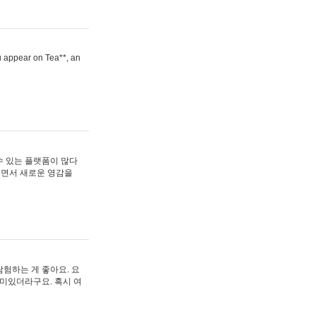
ou appear on Tea**, an
수 있는 플랫폼이 많다
보면서 새로운 영감을
험하는 게 좋아요. 요
재미있더라구요. 혹시 여