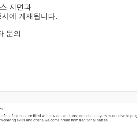
스 지면과
동시에 게재됩니다.
타 문의
23
nfinitefusion.io
are filled with puzzles and obstacles that players must solve to pr
m-solving skills and offer a welcome break from traditional battles.