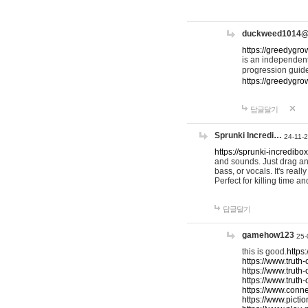
duckweed1014
https://greedygro
is an independent
progression guid
https://greedygr
답글달기
Sprunki Incredi…
24-11-
https://sprunki-incredibo
and sounds. Just drag an
bass, or vocals. It's rea
Perfect for killing time an
답글달기
gamehow123
25-
this is good.
https
https://www.truth-
https://www.truth-
https://www.truth
https://www.connec
https://www.pictio