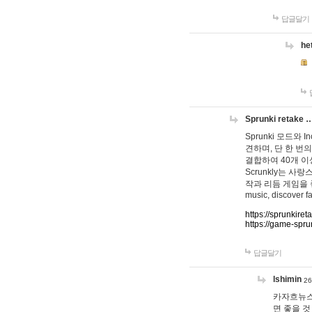
답글달기
he
Sprunki retake 
Sprunki 모드와
견하며, 단 한 번의
결합하여 40개 이
Scrunkly는 
작과 리듬 게임을 좋아하
music, discover fa
https://sprunkiret
https://game-spru
답글달기
lshimin
26
카자흐뉴스
면 좋을 것