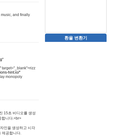
 music, and finally
환율 변환기
rg"
"
target="_blank">rizz
ons-hint.io/"
play monopoly
멋진 15초 비디오를 생성
합니다.<br>
타투 디자인을 생성하고 시각
을 제공합니다.