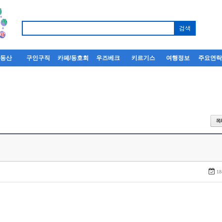
부동산
구인구직
카페/동호회
우즈베크
키르기스
여행정보
주요연
18