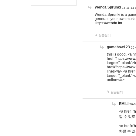
Wenda Sprunki
24-11-14 
Wenda Sprunki is a game t
generate your own music
Https://wenda.im
답글달기
gamehow123
25-
this is good. <a h
href="
https://www
target="_blank">t
href="
https://www
lines</a> <a href
target="_blank">c
online</a>
답글달기
EMILI
26-0
<a href="
h
할 수 있도
<a href="
h
화할 수 