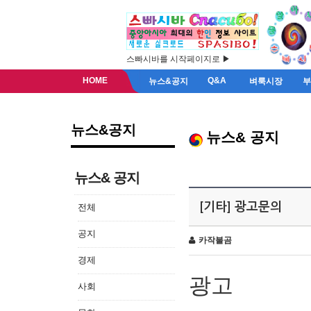
스빠시바를 시작페이지로 ▶
HOME
Q&A
뉴스&공지
벼룩시장
뉴스&공지
뉴스& 공지
뉴스& 공지
[기타] 광고문의
전체
공지
카작불곰
경제
광고
사회