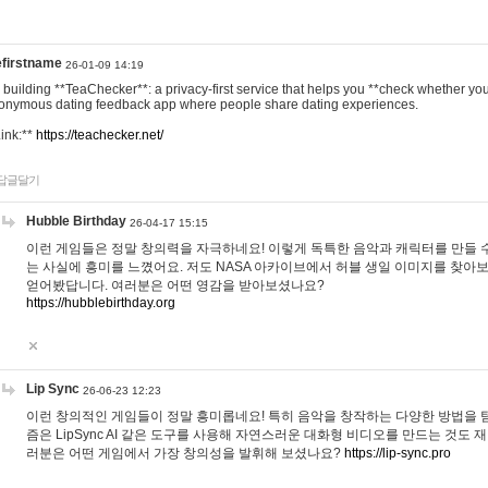
efirstname
26-01-09 14:19
m building **TeaChecker**: a privacy-first service that helps you **check whether y
onymous dating feedback app where people share dating experiences.
Link:**
https://teachecker.net/
답글달기
Hubble Birthday
26-04-17 15:15
이런 게임들은 정말 창의력을 자극하네요! 이렇게 독특한 음악과 캐릭터를 만들 
는 사실에 흥미를 느꼈어요. 저도 NASA 아카이브에서 허블 생일 이미지를 찾아
얻어봤답니다. 여러분은 어떤 영감을 받아보셨나요?
https://hubblebirthday.org
Lip Sync
26-06-23 12:23
이런 창의적인 게임들이 정말 흥미롭네요! 특히 음악을 창작하는 다양한 방법을 탐
즘은 LipSync AI 같은 도구를 사용해 자연스러운 대화형 비디오를 만드는 것도 
러분은 어떤 게임에서 가장 창의성을 발휘해 보셨나요?
https://lip-sync.pro