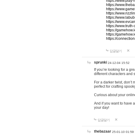
https://www.play-
https://www.theb
https://www.game
https://www.rizzli
https://www.labub
https://www.evcar
https://www.truth
https://gamehow.
https://gamehow.
https://connections
답글달기
sprunki
24-12-04 15:52
If you’re looking for a g
different characters and 
For a darker twist, don’t
perfect for crafting spoo
Curious about your onlin
And if you want to have a
your day!
답글달기
thebazaar
25-01-10 01:59