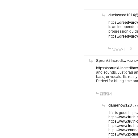
duckweed1014
https://greedygro
is an independent
progression guid
https://greedygr
답글달기
Sprunki Incredi…
24-11-
https://sprunki-incredibo
and sounds. Just drag an
bass, or vocals. It's rea
Perfect for killing time an
답글달기
gamehow123
25-
this is good.
https
https://www.truth-
https://www.truth-
https://www.truth
https://www.connec
https://www.pictio