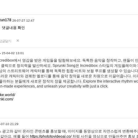
tun178
26-07-27 12:47
댓글내용 확인
답글달기
…
25-04-02 13:01
 Incredibox에서 영감을 받은 게임들을 탐험해보세요. 독특한 음악을 창작하고, 팬들이
 클릭으로 창의력을 발산하세요. Sprunki Song은 Incredibox 스타일의 게임플레이와 
상의 스트리트웨어 캐릭터를 통해 독특한 힙합 비트와 보컬 루프를 생성할 수 있습니다. 또한
사랑스러운 캐릭터와 경쾌한 멜로디를 통해 음악 창작을 새로운 차원으로 이끌어줍니다. 이
는 분들에게 새로운 창작의 장을 제공합니다. Explore the interactive rhythm world 
n-made experiences, and unleash your creativity with just a click.
ake.world/
nki.com/
-07-10 21:29
 광고와 같이 온라인 콘텐츠를 홍보할 때, 이미지를 동영상으로 자연스럽게 변환해주는
 같아요. 예를 들어
https://phototovideoai.co/
처럼 사진을 영상으로 만들어주면 홍보 효