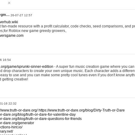
@gm…
26-07-27 12:57
werhub.wiki
 fan-made resource with a profit calculator, code checks, seed comparisons, and pr
es,for Roblox new game greedy growers。
owersgame.com
26 16:54
x.org/game/sprunki-sinner-edition
- A super fun music creation game where you can 
d drop characters to create your own unique music. Each character adds a differen
lly easy to use and you can make some pretty cool tunes even if you don't know anyt
d getting creative!
01-16 22:32
://www.truth-or-dare.org/
https://www.truth-or-dare.org/blog/Dirty-Truth-or-Dare
or-dare.org/blog/truth-or-dare-for-valentine-day
or-dare.org/blog/truth-or-dare-questions-for-friends
-or-dare.org/generator
tions-hint.io/
nary.net/