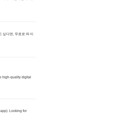
싶다면, 무료로 AI 이
 high-quality digital
 app). Looking for