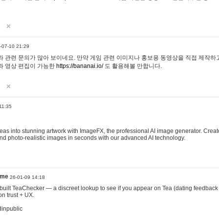
-07-10 21:29
 관련 문의가 많아 보이네요. 만약 게임 관련 이미지나 홍보용 동영상을 직접 제작하고 
과 영상 편집이 가능한
https://bananai.io/
도 활용해볼 만합니다.
11:35
eas into stunning artwork with ImageFX, the professional AI image generator. Create
, and photo-realistic images in seconds with our advanced AI technology.
ame
26-01-09 14:18
 I built TeaChecker — a discreet lookup to see if you appear on Tea (dating feedback
n trust + UX.
dinpublic