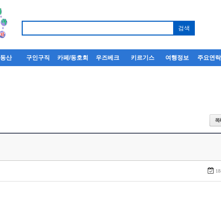
부동산
구인구직
카페/동호회
우즈베크
키르기스
여행정보
주요연
18