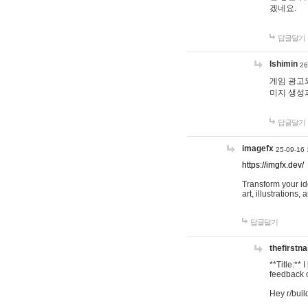
겠네요.
답글달기
lshimin
26
게임 광고와
미지 생성
답글달기
imagefx
25-09-16 
https://imgfx.dev/
Transform your id
art, illustrations
답글달기
thefirstn
**Title:**
feedback o
Hey r/buil