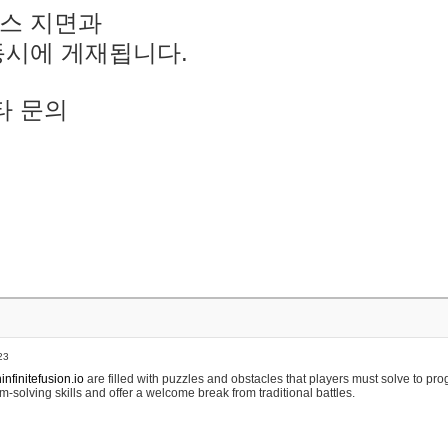
스 지면과
동시에 게재됩니다.
타 문의
23
nfinitefusion.io
are filled with puzzles and obstacles that players must solve to pr
m-solving skills and offer a welcome break from traditional battles.