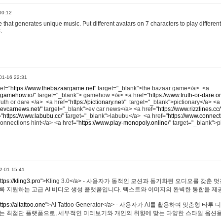
00:12
hat generates unique music. Put different avatars on 7 characters to play different
.
01-16 22:31
ref="
https://www.thebazaargame.net"
target="_blank">the bazaar game</a> <a
.gamehow.io/"
target="_blank"> gamehow </a> <a href="
https://www.truth-or-dare.o
ruth or dare </a> <a href="
https://pictionary.net/"
target="_blank">pictionary</a> <a
.evcarnews.net/"
target="_blank">ev car news</a> <a href="
https://www.rizzlines.cc/
="
https://www.labubu.cc/"
target="_blank">labubu</a> <a href="
https://www.connecti
onnections hint</a> <a href="
https://www.play-monopoly.online/"
target="_blank">
2-01 15:41
ttps://kling3.pro"
>Kling 3.0</a> - 사용자가 동적인 모션과 동기화된 오디오를 갖춘 
록 지원하는 고급 AI 비디오 생성 플랫폼입니다. 텍스트와 이미지의 완벽한 통합을 제공
ttps://aitattoo.one"
>AI Tattoo Generator</a> - 사용자가 AI를 활용하여 맞춤형 
있는 최첨단 플랫폼으로, 세부적인 미리보기와 개인의 취향에 맞는 다양한 스타일 옵션