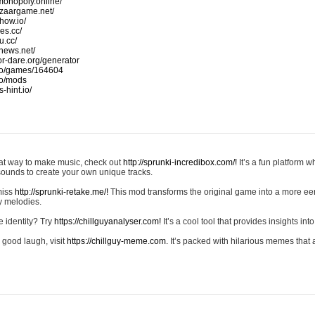
monopoly.online/
azaargame.net/
how.io/
nes.cc/
u.cc/
news.net/
-or-dare.org/generator
io/games/164604
io/mods
-hint.io/
reat way to make music, check out
http://sprunki-incredibox.com/!
It’s a fun platform 
sounds to create your own unique tracks.
 miss
http://sprunki-retake.me/!
This mod transforms the original game into a more ee
ky melodies.
e identity? Try
https://chillguyanalyser.com!
It’s a cool tool that provides insights into 
 good laugh, visit
https://chillguy-meme.com.
It’s packed with hilarious memes that 