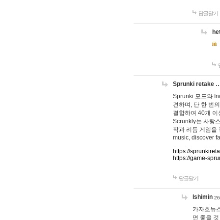
답글달기
he
Sprunki retake 
Sprunki 모드와
견하며, 단 한 번의
결합하여 40개 이
Scrunkly는 
작과 리듬 게임을 좋아하
music, discover fa
https://sprunkiret
https://game-spru
답글달기
lshimin
26
카자흐뉴스
면 좋을 것