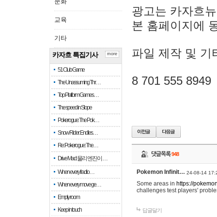
문화
광고는 카자흐뉴
교육
본 홈페이지에 
기타
파일 제작 및 기
카자흐 특집기사
more
51 Club Game
8 701 555 8949
The Unassuming Thr…
Top Platform Games…
The speed in Slope
Pokerogue: The Pok…
Snow Rider: Endles…
Re: Pokerogue: The…
댓글목록
948
Drive Mad: 물리 엔진이 …
When every fractio…
Pokemon Infinit…
24-08-14 17:
Some areas in
https://pokemoni
When every move ge…
challenges test players' proble
Empty room
Keep in touch
답글달기