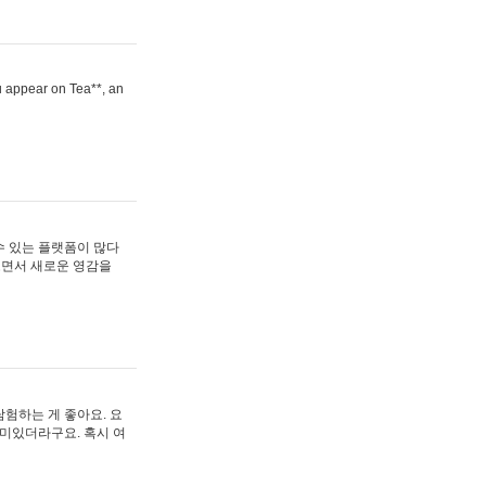
ou appear on Tea**, an
수 있는 플랫폼이 많다
보면서 새로운 영감을
험하는 게 좋아요. 요
재미있더라구요. 혹시 여