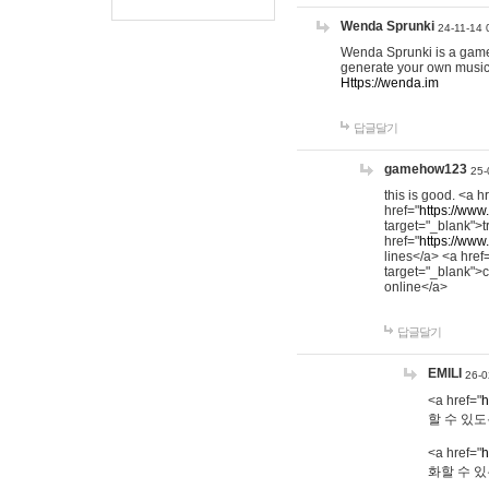
Wenda Sprunki
24-11-14 
Wenda Sprunki is a game t
generate your own music
Https://wenda.im
답글달기
gamehow123
25-
this is good. <a h
href="
https://www
target="_blank">t
href="
https://www
lines</a> <a href
target="_blank">c
online</a>
답글달기
EMILI
26-0
<a href="
h
할 수 있도
<a href="
h
화할 수 