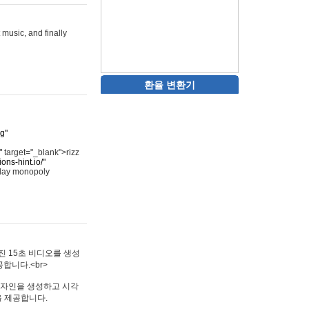
 music, and finally
환율 변환기
rg"
"
target="_blank">rizz
ons-hint.io/"
play monopoly
멋진 15초 비디오를 생성
합니다.<br>
타투 디자인을 생성하고 시각
을 제공합니다.