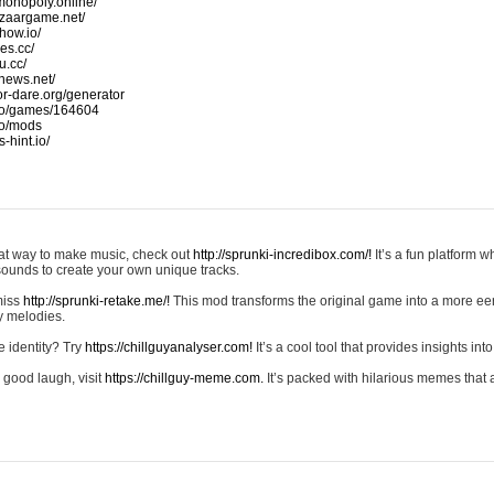
monopoly.online/
azaargame.net/
how.io/
nes.cc/
u.cc/
news.net/
-or-dare.org/generator
io/games/164604
io/mods
-hint.io/
reat way to make music, check out
http://sprunki-incredibox.com/!
It’s a fun platform 
sounds to create your own unique tracks.
 miss
http://sprunki-retake.me/!
This mod transforms the original game into a more ee
ky melodies.
e identity? Try
https://chillguyanalyser.com!
It’s a cool tool that provides insights into 
 good laugh, visit
https://chillguy-meme.com.
It’s packed with hilarious memes that 