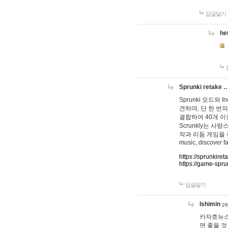
답글달기
he
Sprunki retake 
Sprunki 모드와
견하며, 단 한 번의
결합하여 40개 이
Scrunkly는 
작과 리듬 게임을 좋아하
music, discover fa
https://sprunkiret
https://game-spru
답글달기
lshimin
26
카자흐뉴스
면 좋을 것