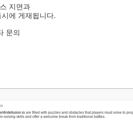
스 지면과
동시에 게재됩니다.
타 문의
23
nfinitefusion.io
are filled with puzzles and obstacles that players must solve to pr
m-solving skills and offer a welcome break from traditional battles.