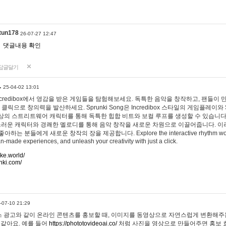
tun178
26-07-27 12:47
댓글내용 확인
답글달기
…
25-04-02 13:01
 Incredibox에서 영감을 받은 게임들을 탐험해보세요. 독특한 음악을 창작하고, 팬들이
 클릭으로 창의력을 발산하세요. Sprunki Song은 Incredibox 스타일의 게임플레이와 
상의 스트리트웨어 캐릭터를 통해 독특한 힙합 비트와 보컬 루프를 생성할 수 있습니다. 또한
사랑스러운 캐릭터와 경쾌한 멜로디를 통해 음악 창작을 새로운 차원으로 이끌어줍니다. 이
는 분들에게 새로운 창작의 장을 제공합니다. Explore the interactive rhythm world 
n-made experiences, and unleash your creativity with just a click.
ake.world/
nki.com/
-07-10 21:29
 광고와 같이 온라인 콘텐츠를 홍보할 때, 이미지를 동영상으로 자연스럽게 변환해주는
 같아요. 예를 들어
https://phototovideoai.co/
처럼 사진을 영상으로 만들어주면 홍보 효