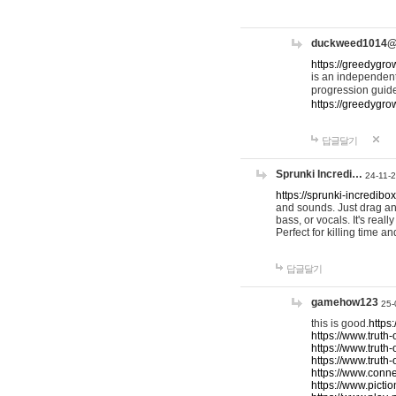
duckweed1014
https://greedygro
is an independent
progression guid
https://greedygr
답글달기
Sprunki Incredi…
24-11-
https://sprunki-incredibo
and sounds. Just drag an
bass, or vocals. It's rea
Perfect for killing time an
답글달기
gamehow123
25-
this is good.
https
https://www.truth-
https://www.truth-
https://www.truth
https://www.connec
https://www.pictio