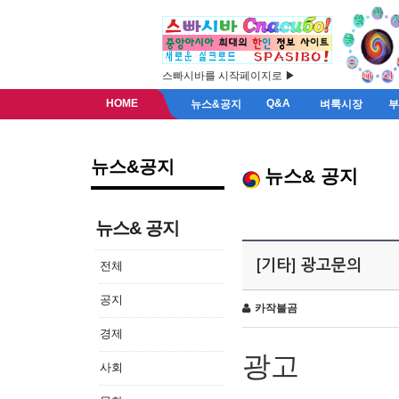
스빠시바를 시작페이지로 ▶
HOME
Q&A
뉴스&공지
벼룩시장
뉴스&공지
뉴스& 공지
뉴스& 공지
[기타] 광고문의
전체
공지
카작불곰
경제
광고
사회