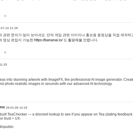
-07-10 21:29
 관련 문의가 많아 보이네요. 만약 게임 관련 이미지나 홍보용 동영상을 직접 제작하고 
과 영상 편집이 가능한
https://bananai.io/
도 활용해볼 만합니다.
11:35
eas into stunning artwork with ImageFX, the professional AI image generator. Create
, and photo-realistic images in seconds with our advanced AI technology.
ame
26-01-09 14:18
 I built TeaChecker — a discreet lookup to see if you appear on Tea (dating feedback
n trust + UX.
dinpublic