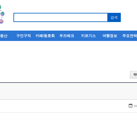
부동산
구인구직
카페/동호회
우즈베크
키르기스
여행정보
주요연
18