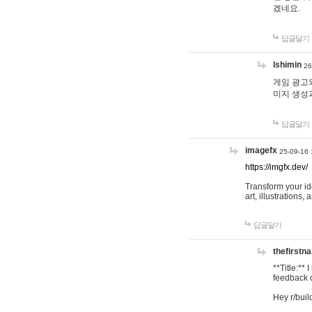
겠네요.
답글달기
lshimin
26
게임 광고와
미지 생성
답글달기
imagefx
25-09-16 
https://imgfx.dev/
Transform your id
art, illustrations
답글달기
thefirstn
**Title:**
feedback o
Hey r/buil