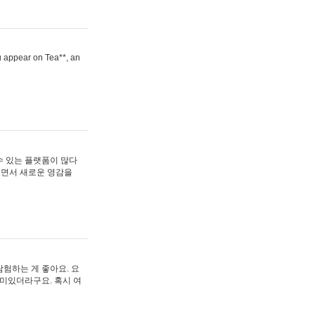
ou appear on Tea**, an
수 있는 플랫폼이 많다
보면서 새로운 영감을
험하는 게 좋아요. 요
재미있더라구요. 혹시 여