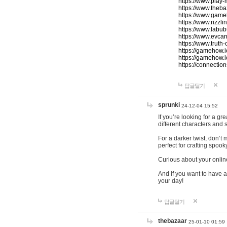
https://www.play-
https://www.theb
https://www.game
https://www.rizzli
https://www.labub
https://www.evcar
https://www.truth
https://gamehow.
https://gamehow.
https://connections
답글달기
sprunki
24-12-04 15:52
If you’re looking for a g
different characters and 
For a darker twist, don’t
perfect for crafting spoo
Curious about your onlin
And if you want to have a
your day!
답글달기
thebazaar
25-01-10 01:59