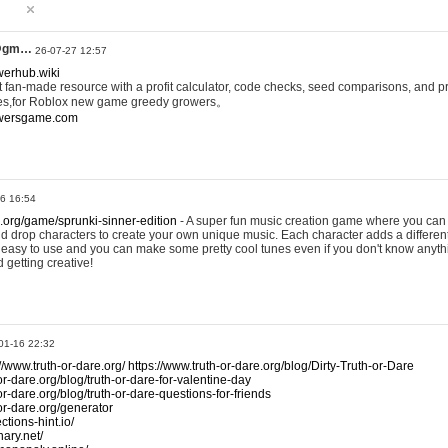
@gm…
26-07-27 12:57
werhub.wiki
 fan-made resource with a profit calculator, code checks, seed comparisons, and pr
es,for Roblox new game greedy growers。
owersgame.com
26 16:54
x.org/game/sprunki-sinner-edition
- A super fun music creation game where you can 
d drop characters to create your own unique music. Each character adds a differen
lly easy to use and you can make some pretty cool tunes even if you don't know anyt
d getting creative!
01-16 22:32
://www.truth-or-dare.org/
https://www.truth-or-dare.org/blog/Dirty-Truth-or-Dare
or-dare.org/blog/truth-or-dare-for-valentine-day
or-dare.org/blog/truth-or-dare-questions-for-friends
-or-dare.org/generator
tions-hint.io/
nary.net/