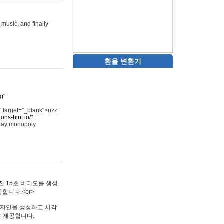
 music, and finally
환율 변환기
rg"
"
target="_blank">rizz
ons-hint.io/"
play monopoly
멋진 15초 비디오를 생성
합니다.<br>
타투 디자인을 생성하고 시각
을 제공합니다.