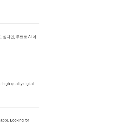
싶다면, 무료로 AI 이
 high-quality digital
 app). Looking for