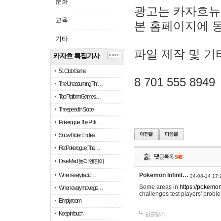
문화
광고는 카자흐뉴
교육
본 홈페이지에 
기타
파일 제작 및 기
카자흐 특집기사
more
51 Club Game
8 701 555 8949
The Unassuming Thr…
Top Platform Games…
The speed in Slope
Pokerogue: The Pok…
Snow Rider: Endles…
Re: Pokerogue: The…
댓글목록
948
Drive Mad: 물리 엔진이 …
When every fractio…
Pokemon Infinit…
24-08-14 17:
Some areas in
https://pokemoni
When every move ge…
challenges test players' proble
Empty room
Keep in touch
답글달기