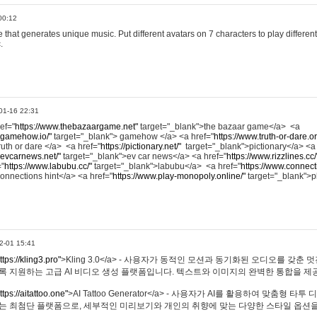
00:12
hat generates unique music. Put different avatars on 7 characters to play different
.
01-16 22:31
ref="
https://www.thebazaargame.net"
target="_blank">the bazaar game</a> <a
.gamehow.io/"
target="_blank"> gamehow </a> <a href="
https://www.truth-or-dare.o
ruth or dare </a> <a href="
https://pictionary.net/"
target="_blank">pictionary</a> <a
.evcarnews.net/"
target="_blank">ev car news</a> <a href="
https://www.rizzlines.cc/
="
https://www.labubu.cc/"
target="_blank">labubu</a> <a href="
https://www.connecti
onnections hint</a> <a href="
https://www.play-monopoly.online/"
target="_blank">
2-01 15:41
ttps://kling3.pro"
>Kling 3.0</a> - 사용자가 동적인 모션과 동기화된 오디오를 갖춘 
록 지원하는 고급 AI 비디오 생성 플랫폼입니다. 텍스트와 이미지의 완벽한 통합을 제공
ttps://aitattoo.one"
>AI Tattoo Generator</a> - 사용자가 AI를 활용하여 맞춤형 
있는 최첨단 플랫폼으로, 세부적인 미리보기와 개인의 취향에 맞는 다양한 스타일 옵션