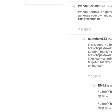
Wenda Sprunki
24-11-14 
Wenda Sprunki is a game t
generate your own music
Https://wenda.im
답글달기
gamehow123
25-
this is good. <a h
href="
https://www
target="_blank">t
href="
https://www
lines</a> <a href
target="_blank">c
online</a>
답글달기
EMILI
26-0
<a href="
h
할 수 있도
<a href="
h
화할 수 