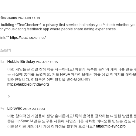
efirstname
26-01-09 14:19
m building **TeaChecker**: a privacy-first service that helps you **check whether y
onymous dating feedback app where people share dating experiences.
Link:**
https://teachecker.net/
답글달기
Hubble Birthday
26-04-17 15:15
이런 게임들은 정말 창의력을 자극하네요! 이렇게 독특한 음악과 캐릭터를 만들 
는 사실에 흥미를 느꼈어요. 저도 NASA 아카이브에서 허블 생일 이미지를 찾아
얻어봤답니다. 여러분은 어떤 영감을 받아보셨나요?
https://hubblebirthday.org
Lip Sync
26-06-23 12:23
이런 창의적인 게임들이 정말 흥미롭네요! 특히 음악을 창작하는 다양한 방법을 탐
즘은 LipSync AI 같은 도구를 사용해 자연스러운 대화형 비디오를 만드는 것도 
러분은 어떤 게임에서 가장 창의성을 발휘해 보셨나요?
https://lip-sync.pro