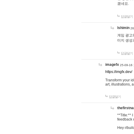
겠네요.
답글달기
lshimin
26
게임 광고와
미지 생성
답글달기
imagefx
25-09-16 
https://imgfx.dev/
Transform your id
art, illustrations
답글달기
thefirstn
**Title:**
feedback o
Hey r/buil