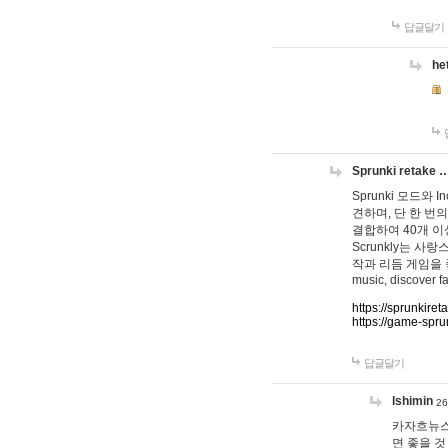
답글달기
he
Sprunki retake 
Sprunki 모드와
견하며, 단 한 번의
결합하여 40개 이
Scrunkly는 
작과 리듬 게임을 좋아하
music, discover fa
https://sprunkiret
https://game-spru
답글달기
lshimin
26
카자흐뉴스
면 좋을 것