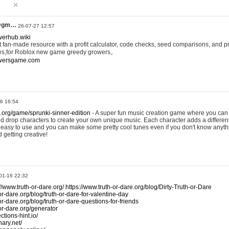
@gm…
26-07-27 12:57
werhub.wiki
 fan-made resource with a profit calculator, code checks, seed comparisons, and pr
es,for Roblox new game greedy growers。
owersgame.com
26 16:54
x.org/game/sprunki-sinner-edition
- A super fun music creation game where you can 
d drop characters to create your own unique music. Each character adds a differen
lly easy to use and you can make some pretty cool tunes even if you don't know anyt
d getting creative!
01-16 22:32
://www.truth-or-dare.org/
https://www.truth-or-dare.org/blog/Dirty-Truth-or-Dare
or-dare.org/blog/truth-or-dare-for-valentine-day
or-dare.org/blog/truth-or-dare-questions-for-friends
-or-dare.org/generator
tions-hint.io/
nary.net/