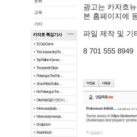
문화
광고는 카자흐뉴
교육
본 홈페이지에 
기타
파일 제작 및 기
카자흐 특집기사
more
51 Club Game
8 701 555 8949
The Unassuming Thr…
Top Platform Games…
The speed in Slope
Pokerogue: The Pok…
Snow Rider: Endles…
Re: Pokerogue: The…
댓글목록
949
Drive Mad: 물리 엔진이 …
When every fractio…
Pokemon Infinit…
24-08-14 17:
Some areas in
https://pokemoni
When every move ge…
challenges test players' proble
Empty room
Keep in touch
답글달기