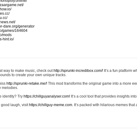
monopoly.online/
azaargame.net/
how.io/
nes.cc/
u.cc/
news.net/
-or-dare.org/generator
io/games/164604
io/mods
-hint.io/
reat way to make music, check out
http://sprunki-incredibox.com/!
It’s a fun platform 
sounds to create your own unique tracks.
 miss
http://sprunki-retake.me/!
This mod transforms the original game into a more ee
ky melodies.
e identity? Try
https://chillguyanalyser.com!
It’s a cool tool that provides insights into 
 good laugh, visit
https://chillguy-meme.com.
It’s packed with hilarious memes that 