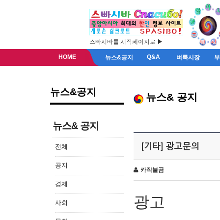
스빠시바를 시작페이지로 ▶
HOME
Q&A
뉴스&공지
벼룩시장
뉴스&공지
뉴스& 공지
뉴스& 공지
[기타] 광고문의
전체
공지
카작불곰
경제
광고
사회