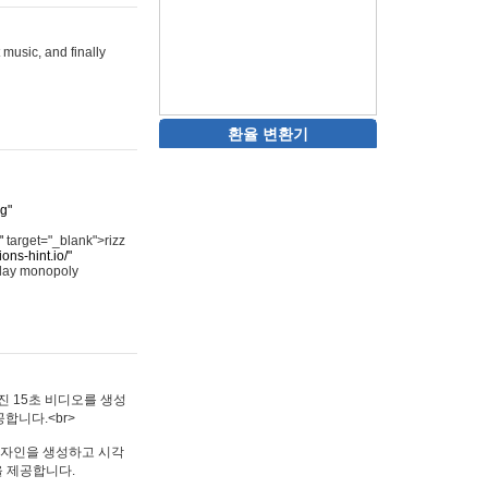
 music, and finally
환율 변환기
rg"
"
target="_blank">rizz
ons-hint.io/"
play monopoly
멋진 15초 비디오를 생성
합니다.<br>
타투 디자인을 생성하고 시각
을 제공합니다.