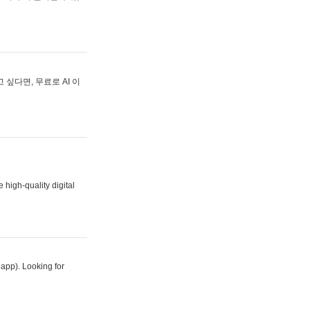
싶다면, 무료로 AI 이
 high-quality digital
 app). Looking for