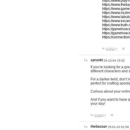
https://www.play-
https://www.theb
https://www.game
https://www.rizzli
https://www.labub
https://www.evcar
https://www.truth
https://gamehow.
https://gamehow.
https://connections
답글달기
sprunki
24-12-04 15:52
If you’re looking for a g
different characters and 
For a darker twist, don’t
perfect for crafting spoo
Curious about your onlin
And if you want to have a
your day!
답글달기
thebazaar
25-01-10 01:59