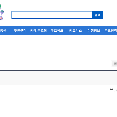
부동산
구인구직
카페/동호회
우즈베크
키르기스
여행정보
주요연
18