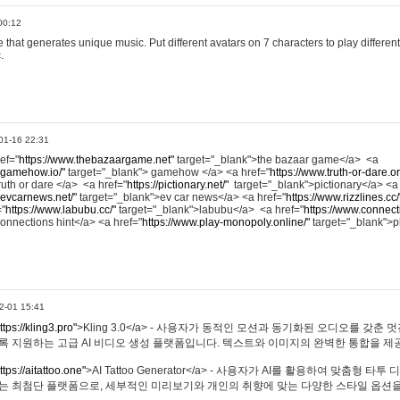
00:12
hat generates unique music. Put different avatars on 7 characters to play different
.
01-16 22:31
ref="
https://www.thebazaargame.net"
target="_blank">the bazaar game</a> <a
.gamehow.io/"
target="_blank"> gamehow </a> <a href="
https://www.truth-or-dare.o
ruth or dare </a> <a href="
https://pictionary.net/"
target="_blank">pictionary</a> <a
.evcarnews.net/"
target="_blank">ev car news</a> <a href="
https://www.rizzlines.cc/
="
https://www.labubu.cc/"
target="_blank">labubu</a> <a href="
https://www.connecti
onnections hint</a> <a href="
https://www.play-monopoly.online/"
target="_blank">
2-01 15:41
ttps://kling3.pro"
>Kling 3.0</a> - 사용자가 동적인 모션과 동기화된 오디오를 갖춘 
록 지원하는 고급 AI 비디오 생성 플랫폼입니다. 텍스트와 이미지의 완벽한 통합을 제공
ttps://aitattoo.one"
>AI Tattoo Generator</a> - 사용자가 AI를 활용하여 맞춤형 
있는 최첨단 플랫폼으로, 세부적인 미리보기와 개인의 취향에 맞는 다양한 스타일 옵션