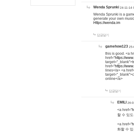
Wenda Sprunki
24-11-14 
Wenda Sprunki is a game t
generate your own music
Https://wenda.im
답글달기
gamehow123
25-
this is good. <a h
href="
https://www
target="_blank">t
href="
https://www
lines</a> <a href
target="_blank">c
online</a>
답글달기
EMILI
26-0
<a href="
h
할 수 있도
<a href="
h
화할 수 