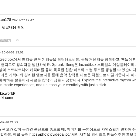
tun178
26-07-27 12:47
댓글내용 확인
답글달기
…
25-04-02 13:01
 Incredibox에서 영감을 받은 게임들을 탐험해보세요. 독특한 음악을 창작하고, 팬들이
 클릭으로 창의력을 발산하세요. Sprunki Song은 Incredibox 스타일의 게임플레이와 
상의 스트리트웨어 캐릭터를 통해 독특한 힙합 비트와 보컬 루프를 생성할 수 있습니다. 또한
사랑스러운 캐릭터와 경쾌한 멜로디를 통해 음악 창작을 새로운 차원으로 이끌어줍니다. 이
는 분들에게 새로운 창작의 장을 제공합니다. Explore the interactive rhythm world 
n-made experiences, and unleash your creativity with just a click.
ake.world/
nki.com/
-07-10 21:29
 광고와 같이 온라인 콘텐츠를 홍보할 때, 이미지를 동영상으로 자연스럽게 변환해주는
 같아요. 예를 들어
https://phototovideoai.co/
처럼 사진을 영상으로 만들어주면 홍보 효