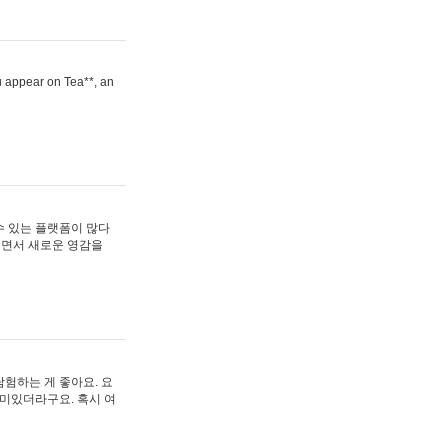
ou appear on Tea**, an
수 있는 플랫폼이 많다
보면서 새로운 영감을
험하는 게 좋아요. 요
재미있더라구요. 혹시 여