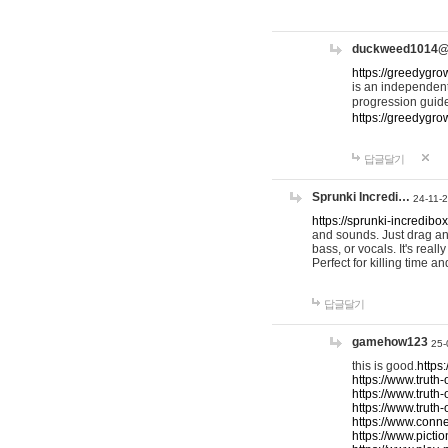
duckweed1014
https://greedygro
is an independent
progression guid
https://greedygr
답글달기
Sprunki Incredi…
24-11-
https://sprunki-incredibo
and sounds. Just drag an
bass, or vocals. It's rea
Perfect for killing time an
답글달기
gamehow123
25-
this is good.
https
https://www.truth-
https://www.truth-
https://www.truth
https://www.connec
https://www.pictio