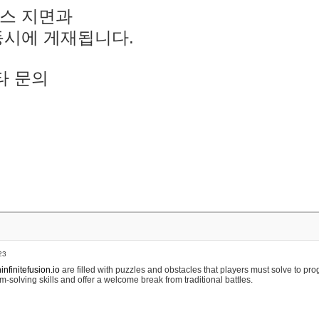
스 지면과
동시에 게재됩니다.
타 문의
23
nfinitefusion.io
are filled with puzzles and obstacles that players must solve to pr
m-solving skills and offer a welcome break from traditional battles.