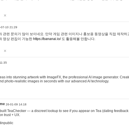
-07-10 21:29
 관련 문의가 많아 보이네요. 만약 게임 관련 이미지나 홍보용 동영상을 직접 제작하고 
과 영상 편집이 가능한
https://bananai.io/
도 활용해볼 만합니다.
11:35
eas into stunning artwork with ImageFX, the professional AI image generator. Create
, and photo-realistic images in seconds with our advanced AI technology.
ame
26-01-09 14:18
 I built TeaChecker — a discreet lookup to see if you appear on Tea (dating feedback
n trust + UX.
dinpublic