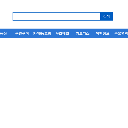
부동산
구인구직
카페/동호회
우즈베크
키르기스
여행정보
주요연