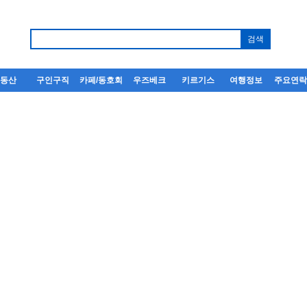
부동산
구인구직
카페/동호회
우즈베크
키르기스
여행정보
주요연