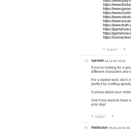
https://www.play-
https://www.theb
https://www.game
https://www.rizzli
https://www.labub
https://www.evcar
https://www.truth
https://gamehow.
https://gamehow.
https://connections
답글달기
sprunki
24-12-04 15:52
If you’re looking for a g
different characters and 
For a darker twist, don’t
perfect for crafting spoo
Curious about your onlin
And if you want to have a
your day!
답글달기
thebazaar
25-01-10 01:59