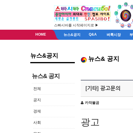
스빠시바를 시작페이지로 ▶
HOME
Q&A
뉴스&공지
벼룩시장
뉴스&공지
뉴스& 공지
뉴스& 공지
[기타] 광고문의
전체
공지
카작불곰
경제
광고
사회