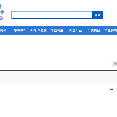
부동산
구인구직
카페/동호회
우즈베크
키르기스
여행정보
주요연
18