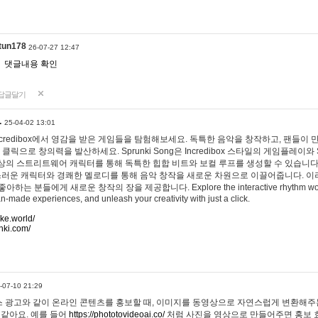
tun178
26-07-27 12:47
댓글내용 확인
답글달기
…
25-04-02 13:01
 Incredibox에서 영감을 받은 게임들을 탐험해보세요. 독특한 음악을 창작하고, 팬들이
 클릭으로 창의력을 발산하세요. Sprunki Song은 Incredibox 스타일의 게임플레이와 
상의 스트리트웨어 캐릭터를 통해 독특한 힙합 비트와 보컬 루프를 생성할 수 있습니다. 또한
사랑스러운 캐릭터와 경쾌한 멜로디를 통해 음악 창작을 새로운 차원으로 이끌어줍니다. 이
는 분들에게 새로운 창작의 장을 제공합니다. Explore the interactive rhythm world 
n-made experiences, and unleash your creativity with just a click.
ake.world/
nki.com/
-07-10 21:29
 광고와 같이 온라인 콘텐츠를 홍보할 때, 이미지를 동영상으로 자연스럽게 변환해주는
 같아요. 예를 들어
https://phototovideoai.co/
처럼 사진을 영상으로 만들어주면 홍보 효