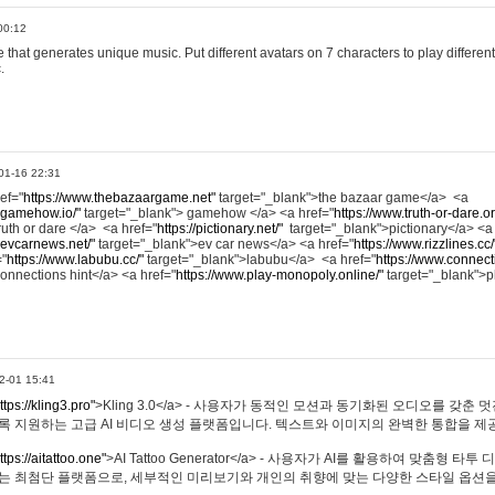
00:12
hat generates unique music. Put different avatars on 7 characters to play different
.
01-16 22:31
ref="
https://www.thebazaargame.net"
target="_blank">the bazaar game</a> <a
.gamehow.io/"
target="_blank"> gamehow </a> <a href="
https://www.truth-or-dare.o
ruth or dare </a> <a href="
https://pictionary.net/"
target="_blank">pictionary</a> <a
.evcarnews.net/"
target="_blank">ev car news</a> <a href="
https://www.rizzlines.cc/
="
https://www.labubu.cc/"
target="_blank">labubu</a> <a href="
https://www.connecti
onnections hint</a> <a href="
https://www.play-monopoly.online/"
target="_blank">
2-01 15:41
ttps://kling3.pro"
>Kling 3.0</a> - 사용자가 동적인 모션과 동기화된 오디오를 갖춘 
록 지원하는 고급 AI 비디오 생성 플랫폼입니다. 텍스트와 이미지의 완벽한 통합을 제공
ttps://aitattoo.one"
>AI Tattoo Generator</a> - 사용자가 AI를 활용하여 맞춤형 
있는 최첨단 플랫폼으로, 세부적인 미리보기와 개인의 취향에 맞는 다양한 스타일 옵션