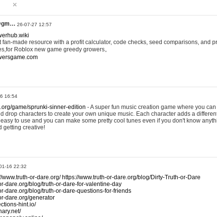
@gm…
26-07-27 12:57
werhub.wiki
 fan-made resource with a profit calculator, code checks, seed comparisons, and pr
es,for Roblox new game greedy growers。
owersgame.com
26 16:54
x.org/game/sprunki-sinner-edition
- A super fun music creation game where you can 
d drop characters to create your own unique music. Each character adds a differen
lly easy to use and you can make some pretty cool tunes even if you don't know anyt
d getting creative!
01-16 22:32
://www.truth-or-dare.org/
https://www.truth-or-dare.org/blog/Dirty-Truth-or-Dare
or-dare.org/blog/truth-or-dare-for-valentine-day
or-dare.org/blog/truth-or-dare-questions-for-friends
-or-dare.org/generator
tions-hint.io/
nary.net/