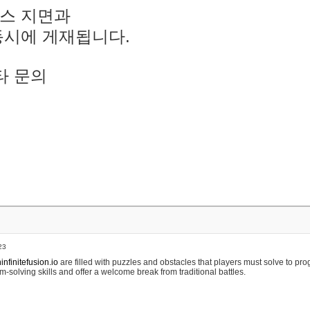
스 지면과
동시에 게재됩니다.
타 문의
23
nfinitefusion.io
are filled with puzzles and obstacles that players must solve to pr
m-solving skills and offer a welcome break from traditional battles.