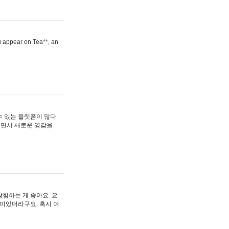
ou appear on Tea**, an
수 있는 플랫폼이 많다
보면서 새로운 영감을
험하는 게 좋아요. 요
재미있더라구요. 혹시 여