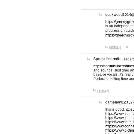
duckweed1014
https://greedygro
is an independent
progression guid
https://greedygr
답글달기
Sprunki Incredi…
24-11-
https://sprunki-incredibo
and sounds. Just drag an
bass, or vocals. It's rea
Perfect for killing time an
답글달기
gamehow123
25-
this is good.
https
https://www.truth-
https://www.truth-
https://www.truth
https://www.connec
https://www.pictio