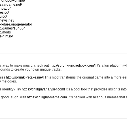
monopoly.online/
azaargame.net/
how.io/
nes.cc/
u.cc/
news.net/
-or-dare.org/generator
io/games/164604
io/mods
-hint.io/
reat way to make music, check out
http://sprunki-incredibox.com/!
It’s a fun platform 
sounds to create your own unique tracks.
 miss
http://sprunki-retake.me/!
This mod transforms the original game into a more ee
ky melodies.
e identity? Try
https://chillguyanalyser.com!
It’s a cool tool that provides insights into 
 good laugh, visit
https://chillguy-meme.com.
It’s packed with hilarious memes that 