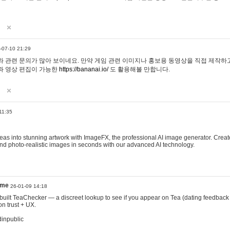
-07-10 21:29
 관련 문의가 많아 보이네요. 만약 게임 관련 이미지나 홍보용 동영상을 직접 제작하고 
과 영상 편집이 가능한
https://bananai.io/
도 활용해볼 만합니다.
11:35
eas into stunning artwork with ImageFX, the professional AI image generator. Create
, and photo-realistic images in seconds with our advanced AI technology.
ame
26-01-09 14:18
 I built TeaChecker — a discreet lookup to see if you appear on Tea (dating feedback
n trust + UX.
dinpublic