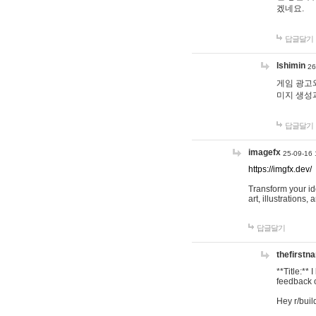
겠네요.
답글달기
lshimin
26
게임 광고와
미지 생성
답글달기
imagefx
25-09-16 
https://imgfx.dev/
Transform your id
art, illustrations
답글달기
thefirstn
**Title:**
feedback o
Hey r/buil