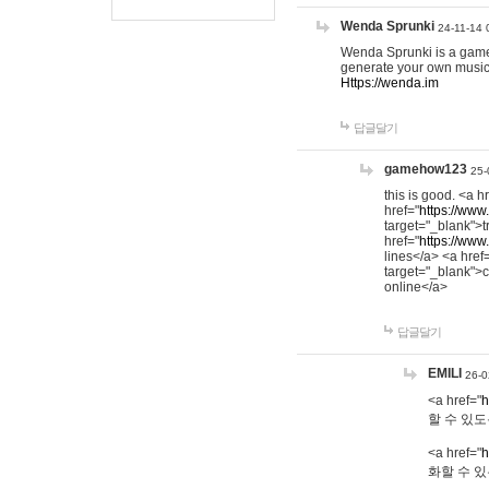
Wenda Sprunki
24-11-14 
Wenda Sprunki is a game t
generate your own music
Https://wenda.im
답글달기
gamehow123
25-
this is good. <a h
href="
https://www
target="_blank">t
href="
https://www
lines</a> <a href
target="_blank">c
online</a>
답글달기
EMILI
26-0
<a href="
h
할 수 있도
<a href="
h
화할 수 