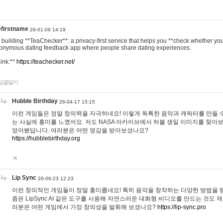
efirstname
26-01-09 14:19
m building **TeaChecker**: a privacy-first service that helps you **check whether y
onymous dating feedback app where people share dating experiences.
Link:**
https://teachecker.net/
답글달기
Hubble Birthday
26-04-17 15:15
이런 게임들은 정말 창의력을 자극하네요! 이렇게 독특한 음악과 캐릭터를 만들 
는 사실에 흥미를 느꼈어요. 저도 NASA 아카이브에서 허블 생일 이미지를 찾아
얻어봤답니다. 여러분은 어떤 영감을 받아보셨나요?
https://hubblebirthday.org
Lip Sync
26-06-23 12:23
이런 창의적인 게임들이 정말 흥미롭네요! 특히 음악을 창작하는 다양한 방법을 탐
즘은 LipSync AI 같은 도구를 사용해 자연스러운 대화형 비디오를 만드는 것도 
러분은 어떤 게임에서 가장 창의성을 발휘해 보셨나요?
https://lip-sync.pro