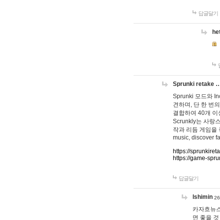
답글달기
he
Sprunki retake 
Sprunki 모드와
견하며, 단 한 번의
결합하여 40개 이
Scrunkly는 
작과 리듬 게임을 좋아하
music, discover fa
https://sprunkiret
https://game-spru
답글달기
lshimin
26
카자흐뉴스
면 좋을 것