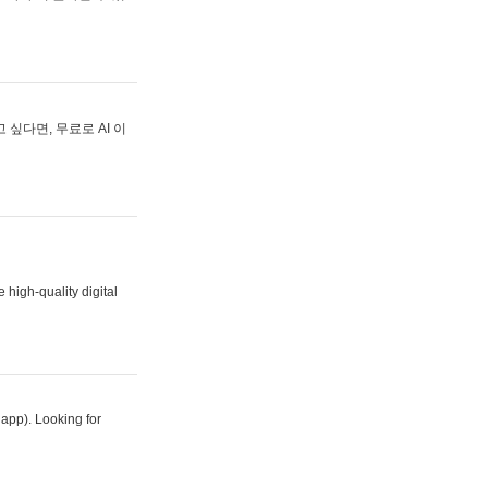
싶다면, 무료로 AI 이
 high-quality digital
 app). Looking for