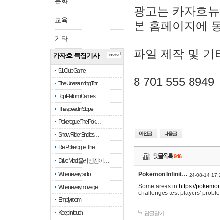
문화
광고는 카자흐뉴
교육
본 홈페이지에 
기타
파일 제작 및 기
카자흐 특집기사
more
51 Club Game
8 701 555 8949
The Unassuming Thr…
Top Platform Games…
The speed in Slope
Pokerogue: The Pok…
Snow Rider: Endles…
Re: Pokerogue: The…
댓글목록
946
Drive Mad: 물리 엔진이 …
When every fractio…
Pokemon Infinit…
24-08-14 17:
Some areas in
https://pokemoni
When every move ge…
challenges test players' proble
Empty room
Keep in touch
답글달기