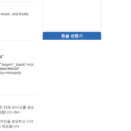
 music, and finally
환율 변환기
rg"
"
target="_blank">rizz
ons-hint.io/"
play monopoly
멋진 15초 비디오를 생성
합니다.<br>
타투 디자인을 생성하고 시각
을 제공합니다.