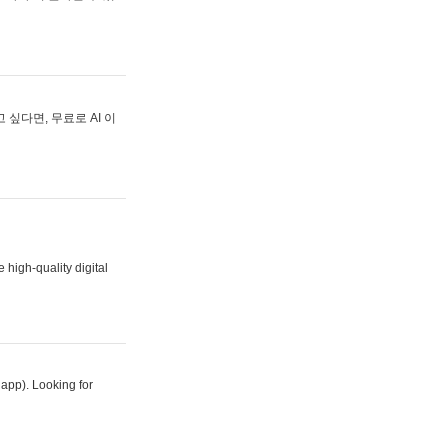
싶다면, 무료로 AI 이
 high-quality digital
 app). Looking for