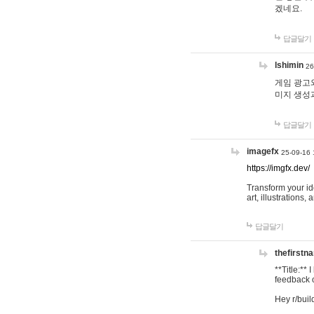
겠네요.
답글달기
lshimin
26
게임 광고와
미지 생성
답글달기
imagefx
25-09-16 
https://imgfx.dev/
Transform your id
art, illustrations
답글달기
thefirstn
**Title:**
feedback o
Hey r/buil