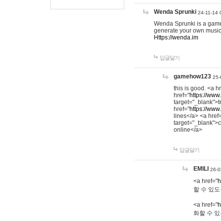
Wenda Sprunki
24-11-14 
Wenda Sprunki is a game t
generate your own music
Https://wenda.im
답글달기
gamehow123
25-
this is good. <a h
href="
https://www
target="_blank">t
href="
https://www
lines</a> <a href
target="_blank">c
online</a>
답글달기
EMILI
26-0
<a href="
h
할 수 있도
<a href="
h
화할 수 