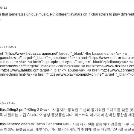
00:12
hat generates unique music. Put different avatars on 7 characters to play different
.
01-16 22:31
ref="
https://www.thebazaargame.net"
target="_blank">the bazaar game</a> <a
.gamehow.io/"
target="_blank"> gamehow </a> <a href="
https://www.truth-or-dare.o
ruth or dare </a> <a href="
https://pictionary.net/"
target="_blank">pictionary</a> <a
.evcarnews.net/"
target="_blank">ev car news</a> <a href="
https://www.rizzlines.cc/
="
https://www.labubu.cc/"
target="_blank">labubu</a> <a href="
https://www.connecti
onnections hint</a> <a href="
https://www.play-monopoly.online/"
target="_blank">
2-01 15:41
ttps://kling3.pro"
>Kling 3.0</a> - 사용자가 동적인 모션과 동기화된 오디오를 갖춘 
록 지원하는 고급 AI 비디오 생성 플랫폼입니다. 텍스트와 이미지의 완벽한 통합을 제공
ttps://aitattoo.one"
>AI Tattoo Generator</a> - 사용자가 AI를 활용하여 맞춤형 
있는 최첨단 플랫폼으로, 세부적인 미리보기와 개인의 취향에 맞는 다양한 스타일 옵션