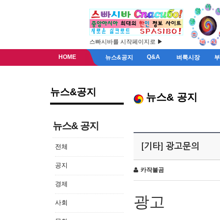
스빠시바를 시작페이지로 ▶
HOME
Q&A
뉴스&공지
벼룩시장
뉴스&공지
뉴스& 공지
뉴스& 공지
[기타] 광고문의
전체
공지
카작불곰
경제
광고
사회