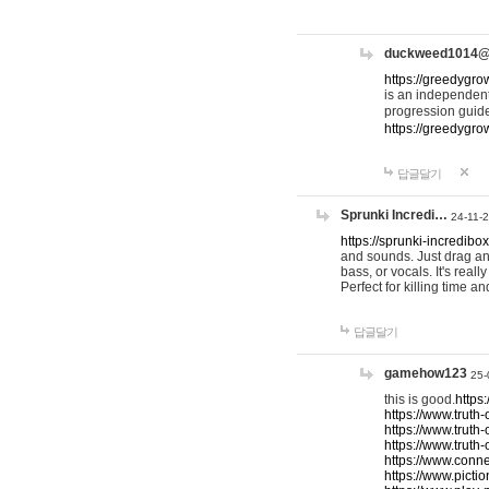
duckweed1014
https://greedygro
is an independent
progression guid
https://greedygr
답글달기
Sprunki Incredi…
24-11-
https://sprunki-incredibo
and sounds. Just drag an
bass, or vocals. It's rea
Perfect for killing time an
답글달기
gamehow123
25-
this is good.
https
https://www.truth-
https://www.truth-
https://www.truth
https://www.connec
https://www.pictio