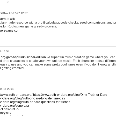
@gm…
26-07-27 12:57
werhub.wiki
 fan-made resource with a profit calculator, code checks, seed comparisons, and pr
es,for Roblox new game greedy growers。
owersgame.com
26 16:54
x.org/game/sprunki-sinner-edition
- A super fun music creation game where you can 
d drop characters to create your own unique music. Each character adds a differen
lly easy to use and you can make some pretty cool tunes even if you don't know anyt
d getting creative!
01-16 22:32
://www.truth-or-dare.org/
https://www.truth-or-dare.org/blog/Dirty-Truth-or-Dare
or-dare.org/blog/truth-or-dare-for-valentine-day
or-dare.org/blog/truth-or-dare-questions-for-friends
-or-dare.org/generator
tions-hint.io/
nary.net/