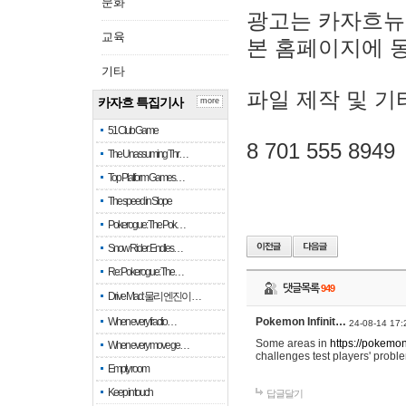
문화
광고는 카자흐뉴
교육
본 홈페이지에 
기타
파일 제작 및 기
카자흐 특집기사
more
51 Club Game
8 701 555 8949
The Unassuming Thr…
Top Platform Games…
The speed in Slope
Pokerogue: The Pok…
Snow Rider: Endles…
Re: Pokerogue: The…
댓글목록
949
Drive Mad: 물리 엔진이 …
When every fractio…
Pokemon Infinit…
24-08-14 17:
Some areas in
https://pokemoni
When every move ge…
challenges test players' proble
Empty room
Keep in touch
답글달기