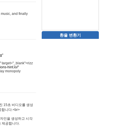
 music, and finally
환율 변환기
rg"
"
target="_blank">rizz
ons-hint.io/"
play monopoly
멋진 15초 비디오를 생성
합니다.<br>
타투 디자인을 생성하고 시각
을 제공합니다.