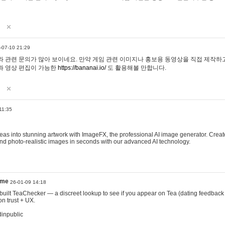
-07-10 21:29
 관련 문의가 많아 보이네요. 만약 게임 관련 이미지나 홍보용 동영상을 직접 제작하고 
과 영상 편집이 가능한
https://bananai.io/
도 활용해볼 만합니다.
11:35
eas into stunning artwork with ImageFX, the professional AI image generator. Create
, and photo-realistic images in seconds with our advanced AI technology.
ame
26-01-09 14:18
 I built TeaChecker — a discreet lookup to see if you appear on Tea (dating feedback
n trust + UX.
dinpublic