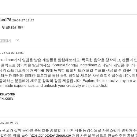
tun178
26-07-27 12:47
댓글내용 확인
답글달기
…
25-04-02 13:01
 Incredibox에서 영감을 받은 게임들을 탐험해보세요. 독특한 음악을 창작하고, 팬들이
 클릭으로 창의력을 발산하세요. Sprunki Song은 Incredibox 스타일의 게임플레이와 
상의 스트리트웨어 캐릭터를 통해 독특한 힙합 비트와 보컬 루프를 생성할 수 있습니다. 또한
사랑스러운 캐릭터와 경쾌한 멜로디를 통해 음악 창작을 새로운 차원으로 이끌어줍니다. 이
는 분들에게 새로운 창작의 장을 제공합니다. Explore the interactive rhythm world 
n-made experiences, and unleash your creativity with just a click.
ake.world/
nki.com/
-07-10 21:29
 광고와 같이 온라인 콘텐츠를 홍보할 때, 이미지를 동영상으로 자연스럽게 변환해주는
 같아요. 예를 들어
https://phototovideoai.co/
처럼 사진을 영상으로 만들어주면 홍보 효