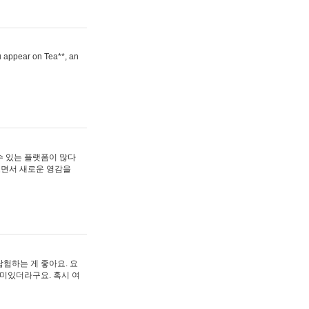
ou appear on Tea**, an
수 있는 플랫폼이 많다
보면서 새로운 영감을
험하는 게 좋아요. 요
재미있더라구요. 혹시 여