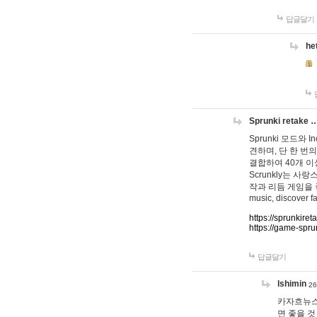
답글달기
he
Sprunki retake 
Sprunki 모드와
견하며, 단 한 번의
결합하여 40개 이
Scrunkly는 
작과 리듬 게임을 좋아하
music, discover fa
https://sprunkiret
https://game-spru
답글달기
lshimin
26
카자흐뉴스
면 좋을 것