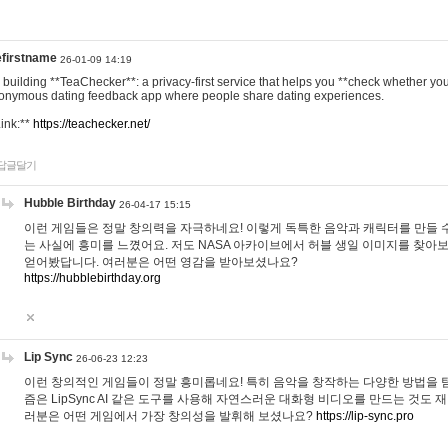
efirstname
26-01-09 14:19
m building **TeaChecker**: a privacy-first service that helps you **check whether y
onymous dating feedback app where people share dating experiences.
Link:**
https://teachecker.net/
답글달기
Hubble Birthday
26-04-17 15:15
이런 게임들은 정말 창의력을 자극하네요! 이렇게 독특한 음악과 캐릭터를 만들 
는 사실에 흥미를 느꼈어요. 저도 NASA 아카이브에서 허블 생일 이미지를 찾아
얻어봤답니다. 여러분은 어떤 영감을 받아보셨나요?
https://hubblebirthday.org
Lip Sync
26-06-23 12:23
이런 창의적인 게임들이 정말 흥미롭네요! 특히 음악을 창작하는 다양한 방법을 탐
즘은 LipSync AI 같은 도구를 사용해 자연스러운 대화형 비디오를 만드는 것도 
러분은 어떤 게임에서 가장 창의성을 발휘해 보셨나요?
https://lip-sync.pro