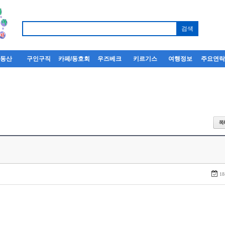
부동산
구인구직
카페/동호회
우즈베크
키르기스
여행정보
주요연
18