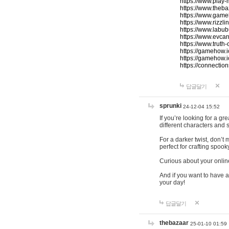
https://www.play-
https://www.theb
https://www.game
https://www.rizzli
https://www.labub
https://www.evcar
https://www.truth
https://gamehow.
https://gamehow.
https://connections
답글달기
sprunki
24-12-04 15:52
If you’re looking for a g
different characters and 
For a darker twist, don’t
perfect for crafting spoo
Curious about your onlin
And if you want to have a
your day!
답글달기
thebazaar
25-01-10 01:59