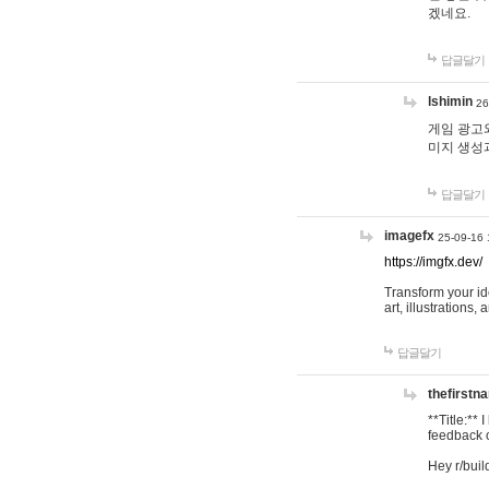
겠네요.
답글달기
lshimin
26
게임 광고와
미지 생성
답글달기
imagefx
25-09-16 
https://imgfx.dev/
Transform your id
art, illustrations
답글달기
thefirstn
**Title:**
feedback o
Hey r/buil