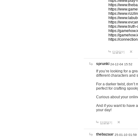
https://www.play-
https://www.theb
https://www.game
https://www.rizzli
https://www.labub
https://www.evcar
https://www.truth
https://gamehow.
https://gamehow.
https://connections
답글달기
sprunki
24-12-04 15:52
If you’re looking for a g
different characters and 
For a darker twist, don’t
perfect for crafting spoo
Curious about your onlin
And if you want to have a
your day!
답글달기
thebazaar
25-01-10 01:59