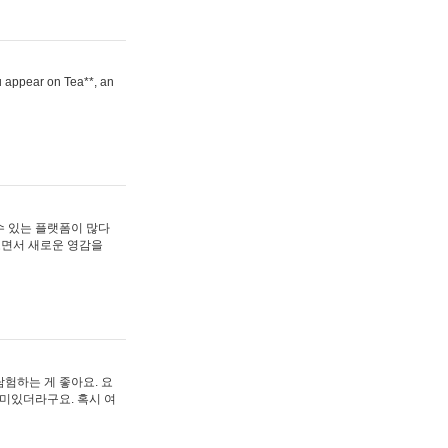
ou appear on Tea**, an
수 있는 플랫폼이 많다
보면서 새로운 영감을
험하는 게 좋아요. 요
재미있더라구요. 혹시 여