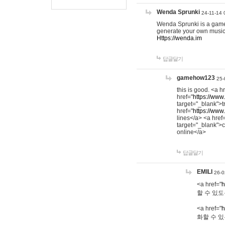
Wenda Sprunki
24-11-14 
Wenda Sprunki is a game t
generate your own music
Https://wenda.im
답글달기
gamehow123
25-
this is good. <a h
href="
https://www
target="_blank">t
href="
https://www
lines</a> <a href
target="_blank">c
online</a>
답글달기
EMILI
26-0
<a href="
h
할 수 있도
<a href="
h
화할 수 