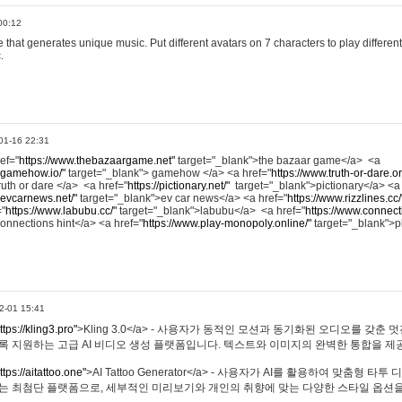
00:12
hat generates unique music. Put different avatars on 7 characters to play different
.
01-16 22:31
ref="
https://www.thebazaargame.net"
target="_blank">the bazaar game</a> <a
.gamehow.io/"
target="_blank"> gamehow </a> <a href="
https://www.truth-or-dare.o
ruth or dare </a> <a href="
https://pictionary.net/"
target="_blank">pictionary</a> <a
.evcarnews.net/"
target="_blank">ev car news</a> <a href="
https://www.rizzlines.cc/
="
https://www.labubu.cc/"
target="_blank">labubu</a> <a href="
https://www.connecti
onnections hint</a> <a href="
https://www.play-monopoly.online/"
target="_blank">
2-01 15:41
ttps://kling3.pro"
>Kling 3.0</a> - 사용자가 동적인 모션과 동기화된 오디오를 갖춘 
록 지원하는 고급 AI 비디오 생성 플랫폼입니다. 텍스트와 이미지의 완벽한 통합을 제공
ttps://aitattoo.one"
>AI Tattoo Generator</a> - 사용자가 AI를 활용하여 맞춤형 
있는 최첨단 플랫폼으로, 세부적인 미리보기와 개인의 취향에 맞는 다양한 스타일 옵션