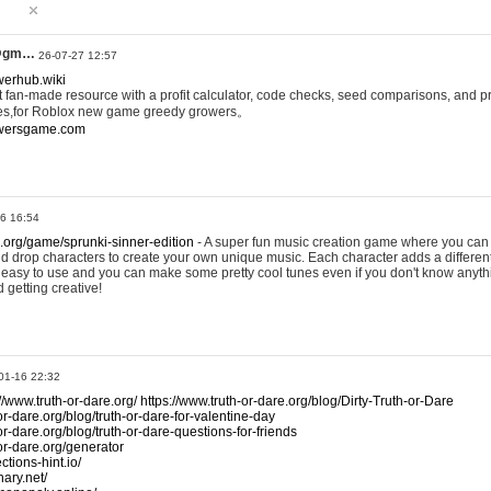
@gm…
26-07-27 12:57
werhub.wiki
 fan-made resource with a profit calculator, code checks, seed comparisons, and pr
es,for Roblox new game greedy growers。
owersgame.com
26 16:54
x.org/game/sprunki-sinner-edition
- A super fun music creation game where you can 
d drop characters to create your own unique music. Each character adds a differen
lly easy to use and you can make some pretty cool tunes even if you don't know anyt
d getting creative!
01-16 22:32
://www.truth-or-dare.org/
https://www.truth-or-dare.org/blog/Dirty-Truth-or-Dare
or-dare.org/blog/truth-or-dare-for-valentine-day
or-dare.org/blog/truth-or-dare-questions-for-friends
-or-dare.org/generator
tions-hint.io/
nary.net/