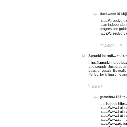
duckweed1014
https://greedygro
is an independent
progression guid
https://greedygr
답글달기
Sprunki Incredi…
24-11-
https://sprunki-incredibo
and sounds. Just drag an
bass, or vocals. It's rea
Perfect for killing time an
답글달기
gamehow123
25-
this is good.
https
https://www.truth-
https://www.truth-
https://www.truth
https://www.connec
https://www.pictio