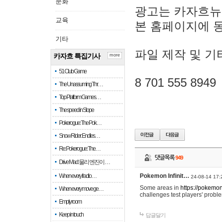
문화
광고는 카자흐뉴
교육
본 홈페이지에 
기타
파일 제작 및 기
카자흐 특집기사
more
51 Club Game
8 701 555 8949
The Unassuming Thr…
Top Platform Games…
The speed in Slope
Pokerogue: The Pok…
Snow Rider: Endles…
Re: Pokerogue: The…
댓글목록
949
Drive Mad: 물리 엔진이 …
When every fractio…
Pokemon Infinit…
24-08-14 17:
Some areas in
https://pokemoni
When every move ge…
challenges test players' proble
Empty room
Keep in touch
답글달기