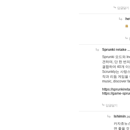
답글달기
he
Sprunki retake 
Sprunki 모드와
견하며, 단 한 번의
결합하여 40개 이
Scrunkly는 
작과 리듬 게임을 좋아하
music, discover fa
https://sprunkiret
https://game-spru
답글달기
lshimin
26
카자흐뉴스
면 좋을 것