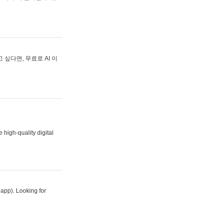
싶다면, 무료로 AI 이
 high-quality digital
 app). Looking for