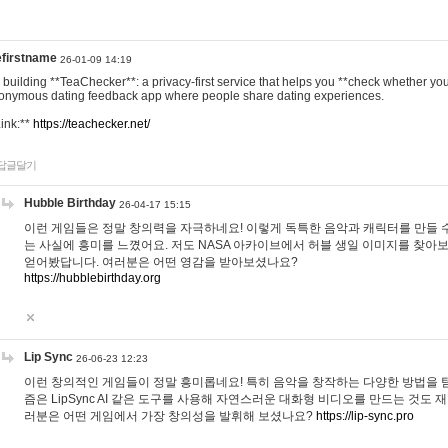
efirstname
26-01-09 14:19
m building **TeaChecker**: a privacy-first service that helps you **check whether y
onymous dating feedback app where people share dating experiences.
Link:**
https://teachecker.net/
답글달기
Hubble Birthday
26-04-17 15:15
이런 게임들은 정말 창의력을 자극하네요! 이렇게 독특한 음악과 캐릭터를 만들 
는 사실에 흥미를 느꼈어요. 저도 NASA 아카이브에서 허블 생일 이미지를 찾아
얻어봤답니다. 여러분은 어떤 영감을 받아보셨나요?
https://hubblebirthday.org
Lip Sync
26-06-23 12:23
이런 창의적인 게임들이 정말 흥미롭네요! 특히 음악을 창작하는 다양한 방법을 탐
즘은 LipSync AI 같은 도구를 사용해 자연스러운 대화형 비디오를 만드는 것도 
러분은 어떤 게임에서 가장 창의성을 발휘해 보셨나요?
https://lip-sync.pro