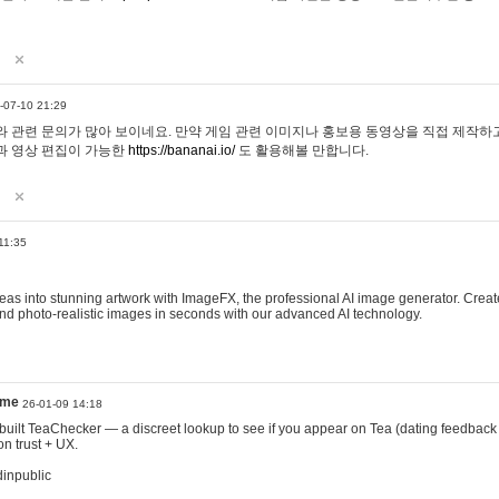
-07-10 21:29
 관련 문의가 많아 보이네요. 만약 게임 관련 이미지나 홍보용 동영상을 직접 제작하고 
과 영상 편집이 가능한
https://bananai.io/
도 활용해볼 만합니다.
11:35
eas into stunning artwork with ImageFX, the professional AI image generator. Create
, and photo-realistic images in seconds with our advanced AI technology.
ame
26-01-09 14:18
 I built TeaChecker — a discreet lookup to see if you appear on Tea (dating feedback
n trust + UX.
dinpublic