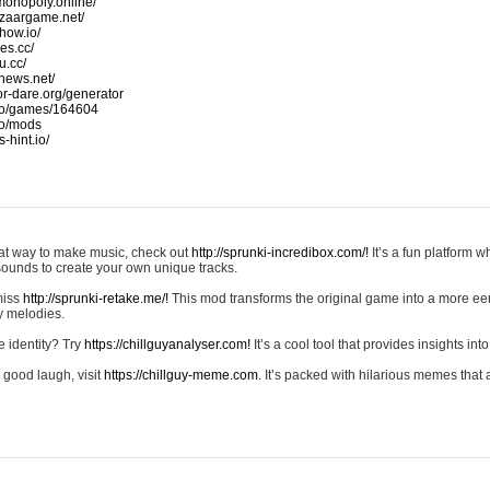
monopoly.online/
azaargame.net/
how.io/
nes.cc/
u.cc/
news.net/
-or-dare.org/generator
io/games/164604
io/mods
-hint.io/
reat way to make music, check out
http://sprunki-incredibox.com/!
It’s a fun platform 
sounds to create your own unique tracks.
 miss
http://sprunki-retake.me/!
This mod transforms the original game into a more ee
ky melodies.
e identity? Try
https://chillguyanalyser.com!
It’s a cool tool that provides insights into 
 good laugh, visit
https://chillguy-meme.com.
It’s packed with hilarious memes that 