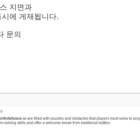
스 지면과
동시에 게재됩니다.
타 문의
23
nfinitefusion.io
are filled with puzzles and obstacles that players must solve to pr
m-solving skills and offer a welcome break from traditional battles.