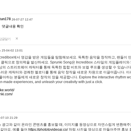
tun178
26-07-27 12:47
댓글내용 확인
답글달기
…
25-04-02 13:01
 Incredibox에서 영감을 받은 게임들을 탐험해보세요. 독특한 음악을 창작하고, 팬들이
 클릭으로 창의력을 발산하세요. Sprunki Song은 Incredibox 스타일의 게임플레이와 
상의 스트리트웨어 캐릭터를 통해 독특한 힙합 비트와 보컬 루프를 생성할 수 있습니다. 또한
사랑스러운 캐릭터와 경쾌한 멜로디를 통해 음악 창작을 새로운 차원으로 이끌어줍니다. 이
는 분들에게 새로운 창작의 장을 제공합니다. Explore the interactive rhythm world 
n-made experiences, and unleash your creativity with just a click.
ake.world/
nki.com/
-07-10 21:29
 광고와 같이 온라인 콘텐츠를 홍보할 때, 이미지를 동영상으로 자연스럽게 변환해주는
 같아요. 예를 들어
https://phototovideoai.co/
처럼 사진을 영상으로 만들어주면 홍보 효