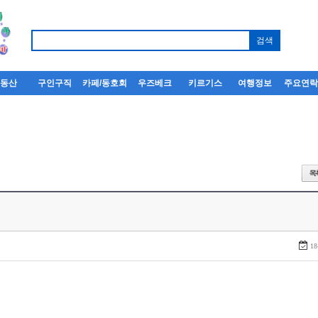
부동산
구인구직
카페/동호회
우즈베크
키르기스
여행정보
주요연
18