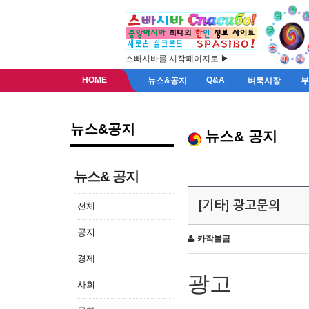
스빠시바를 시작페이지로 ▶
HOME
Q&A
뉴스&공지
벼룩시장
뉴스&공지
뉴스& 공지
뉴스& 공지
[기타] 광고문의
전체
공지
카작불곰
경제
광고
사회