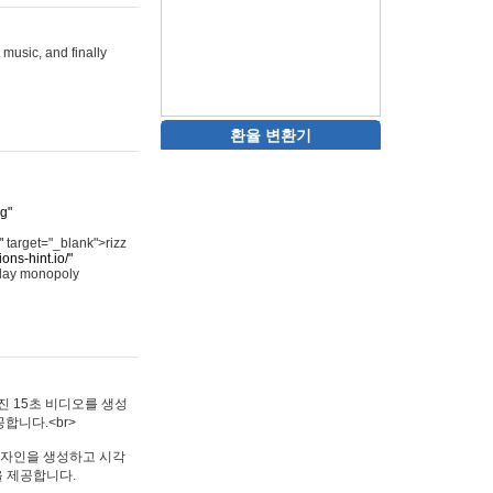
 music, and finally
환율 변환기
rg"
"
target="_blank">rizz
ons-hint.io/"
play monopoly
멋진 15초 비디오를 생성
합니다.<br>
타투 디자인을 생성하고 시각
을 제공합니다.