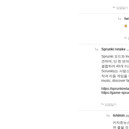
답글달기
he
Sprunki retake 
Sprunki 모드와
견하며, 단 한 번의
결합하여 40개 이
Scrunkly는 
작과 리듬 게임을 좋아하
music, discover fa
https://sprunkiret
https://game-spru
답글달기
lshimin
26
카자흐뉴스
면 좋을 것