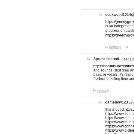
duckweed1014
https://greedygro
is an independent
progression guid
https://greedygr
답글달기
Sprunki Incredi…
24-11-
https://sprunki-incredibo
and sounds. Just drag an
bass, or vocals. It's rea
Perfect for killing time an
답글달기
gamehow123
25-
this is good.
https
https://www.truth-
https://www.truth-
https://www.truth
https://www.connec
https://www.pictio