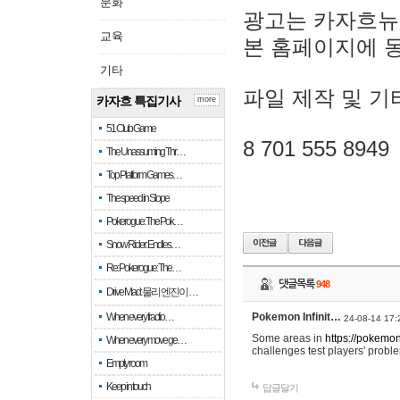
문화
광고는 카자흐뉴
교육
본 홈페이지에 
기타
파일 제작 및 기
카자흐 특집기사
more
51 Club Game
8 701 555 8949
The Unassuming Thr…
Top Platform Games…
The speed in Slope
Pokerogue: The Pok…
Snow Rider: Endles…
Re: Pokerogue: The…
댓글목록
948
Drive Mad: 물리 엔진이 …
When every fractio…
Pokemon Infinit…
24-08-14 17:
Some areas in
https://pokemoni
When every move ge…
challenges test players' proble
Empty room
Keep in touch
답글달기