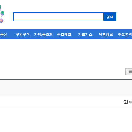
부동산
구인구직
카페/동호회
우즈베크
키르기스
여행정보
주요연
18