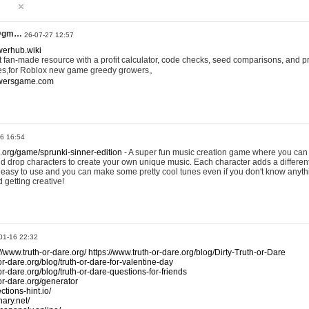
@gm…
26-07-27 12:57
werhub.wiki
 fan-made resource with a profit calculator, code checks, seed comparisons, and pr
es,for Roblox new game greedy growers。
owersgame.com
26 16:54
x.org/game/sprunki-sinner-edition
- A super fun music creation game where you can 
d drop characters to create your own unique music. Each character adds a differen
lly easy to use and you can make some pretty cool tunes even if you don't know anyt
d getting creative!
01-16 22:32
://www.truth-or-dare.org/
https://www.truth-or-dare.org/blog/Dirty-Truth-or-Dare
or-dare.org/blog/truth-or-dare-for-valentine-day
or-dare.org/blog/truth-or-dare-questions-for-friends
-or-dare.org/generator
tions-hint.io/
nary.net/