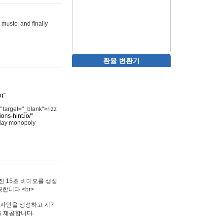
 music, and finally
환율 변환기
rg"
"
target="_blank">rizz
ons-hint.io/"
play monopoly
멋진 15초 비디오를 생성
합니다.<br>
타투 디자인을 생성하고 시각
을 제공합니다.