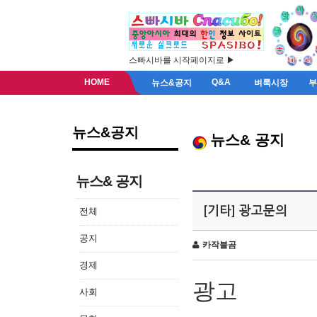
스빠시바를 시작페이지로 ▶
HOME
Q&A
뉴스&공지
벼룩시장
뉴스&공지
뉴스& 공지
뉴스& 공지
[기타] 광고문의
전체
공지
카작불곰
경제
광고
사회