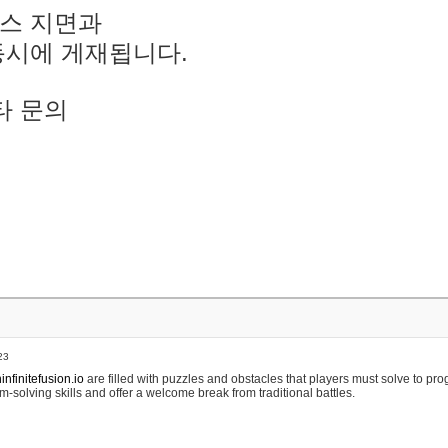
스 지면과
동시에 게재됩니다.
타 문의
23
nfinitefusion.io
are filled with puzzles and obstacles that players must solve to pr
m-solving skills and offer a welcome break from traditional battles.