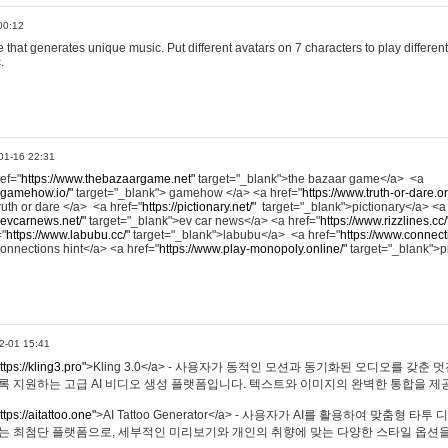
00:12
hat generates unique music. Put different avatars on 7 characters to play different
.
01-16 22:31
ref="
https://www.thebazaargame.net"
target="_blank">the bazaar game</a> <a
.gamehow.io/"
target="_blank"> gamehow </a> <a href="
https://www.truth-or-dare.o
ruth or dare </a> <a href="
https://pictionary.net/"
target="_blank">pictionary</a> <a
.evcarnews.net/"
target="_blank">ev car news</a> <a href="
https://www.rizzlines.cc/
="
https://www.labubu.cc/"
target="_blank">labubu</a> <a href="
https://www.connecti
onnections hint</a> <a href="
https://www.play-monopoly.online/"
target="_blank">
2-01 15:41
ttps://kling3.pro"
>Kling 3.0</a> - 사용자가 동적인 모션과 동기화된 오디오를 갖춘 
록 지원하는 고급 AI 비디오 생성 플랫폼입니다. 텍스트와 이미지의 완벽한 통합을 제공
ttps://aitattoo.one"
>AI Tattoo Generator</a> - 사용자가 AI를 활용하여 맞춤형 
있는 최첨단 플랫폼으로, 세부적인 미리보기와 개인의 취향에 맞는 다양한 스타일 옵션