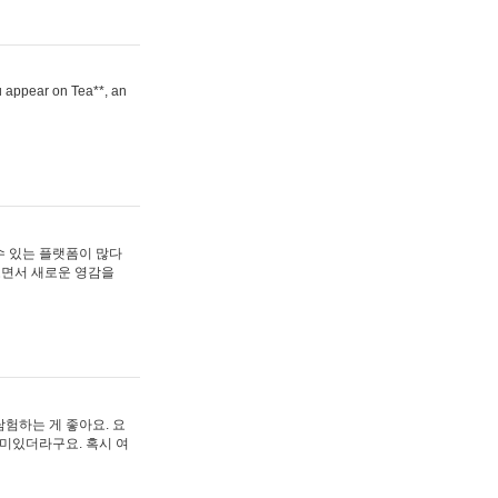
ou appear on Tea**, an
수 있는 플랫폼이 많다
보면서 새로운 영감을
험하는 게 좋아요. 요
재미있더라구요. 혹시 여