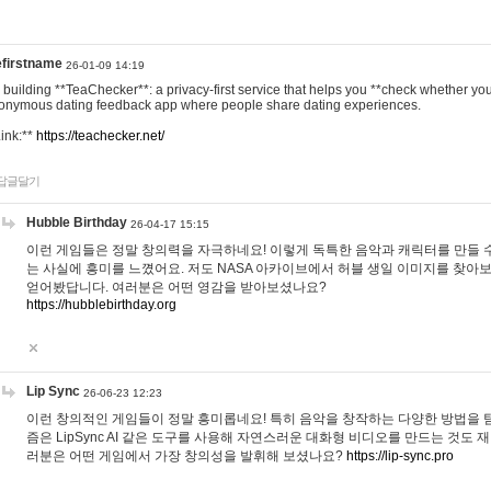
efirstname
26-01-09 14:19
m building **TeaChecker**: a privacy-first service that helps you **check whether y
onymous dating feedback app where people share dating experiences.
Link:**
https://teachecker.net/
답글달기
Hubble Birthday
26-04-17 15:15
이런 게임들은 정말 창의력을 자극하네요! 이렇게 독특한 음악과 캐릭터를 만들 
는 사실에 흥미를 느꼈어요. 저도 NASA 아카이브에서 허블 생일 이미지를 찾아
얻어봤답니다. 여러분은 어떤 영감을 받아보셨나요?
https://hubblebirthday.org
Lip Sync
26-06-23 12:23
이런 창의적인 게임들이 정말 흥미롭네요! 특히 음악을 창작하는 다양한 방법을 탐
즘은 LipSync AI 같은 도구를 사용해 자연스러운 대화형 비디오를 만드는 것도 
러분은 어떤 게임에서 가장 창의성을 발휘해 보셨나요?
https://lip-sync.pro