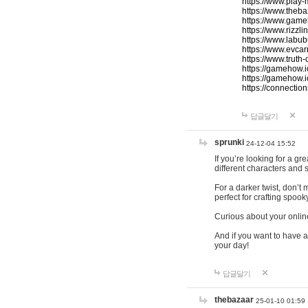
https://www.play-
https://www.theb
https://www.game
https://www.rizzli
https://www.labub
https://www.evcar
https://www.truth
https://gamehow.
https://gamehow.
https://connections
답글달기
sprunki
24-12-04 15:52
If you’re looking for a g
different characters and 
For a darker twist, don’t
perfect for crafting spoo
Curious about your onlin
And if you want to have a
your day!
답글달기
thebazaar
25-01-10 01:59