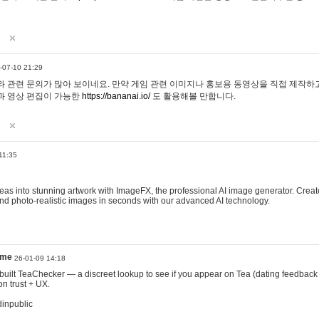
-07-10 21:29
 관련 문의가 많아 보이네요. 만약 게임 관련 이미지나 홍보용 동영상을 직접 제작하고 
과 영상 편집이 가능한
https://bananai.io/
도 활용해볼 만합니다.
11:35
eas into stunning artwork with ImageFX, the professional AI image generator. Create
, and photo-realistic images in seconds with our advanced AI technology.
ame
26-01-09 14:18
 I built TeaChecker — a discreet lookup to see if you appear on Tea (dating feedback
n trust + UX.
dinpublic