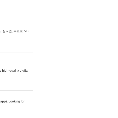
싶다면, 무료로 AI 이
 high-quality digital
 app). Looking for