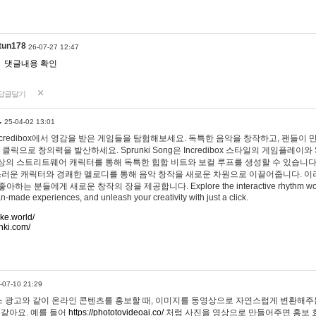
tun178
26-07-27 12:47
댓글내용 확인
답글달기
…
25-04-02 13:01
 Incredibox에서 영감을 받은 게임들을 탐험해보세요. 독특한 음악을 창작하고, 팬들이
 클릭으로 창의력을 발산하세요. Sprunki Song은 Incredibox 스타일의 게임플레이와 
상의 스트리트웨어 캐릭터를 통해 독특한 힙합 비트와 보컬 루프를 생성할 수 있습니다. 또한
사랑스러운 캐릭터와 경쾌한 멜로디를 통해 음악 창작을 새로운 차원으로 이끌어줍니다. 이
는 분들에게 새로운 창작의 장을 제공합니다. Explore the interactive rhythm world 
n-made experiences, and unleash your creativity with just a click.
ake.world/
nki.com/
-07-10 21:29
 광고와 같이 온라인 콘텐츠를 홍보할 때, 이미지를 동영상으로 자연스럽게 변환해주는
 같아요. 예를 들어
https://phototovideoai.co/
처럼 사진을 영상으로 만들어주면 홍보 효