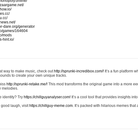
monopoly.online/
azaargame.net/
how.io/
nes.cc/
u.cc/
news.net/
-or-dare.org/generator
io/games/164604
io/mods
-hint.io/
reat way to make music, check out
http://sprunki-incredibox.com/!
It’s a fun platform 
sounds to create your own unique tracks.
 miss
http://sprunki-retake.me/!
This mod transforms the original game into a more ee
ky melodies.
e identity? Try
https://chillguyanalyser.com!
It’s a cool tool that provides insights into 
 good laugh, visit
https://chillguy-meme.com.
It’s packed with hilarious memes that 