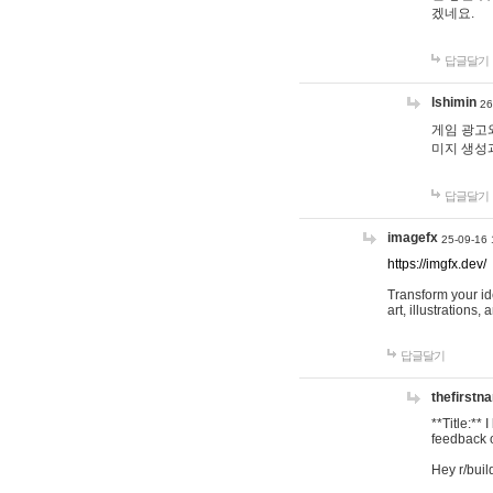
겠네요.
답글달기
lshimin
26
게임 광고와
미지 생성
답글달기
imagefx
25-09-16 
https://imgfx.dev/
Transform your id
art, illustrations
답글달기
thefirstn
**Title:**
feedback o
Hey r/buil