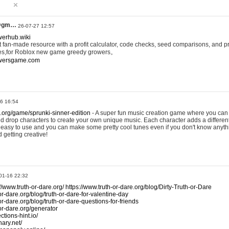
@gm…
26-07-27 12:57
werhub.wiki
 fan-made resource with a profit calculator, code checks, seed comparisons, and pr
es,for Roblox new game greedy growers。
owersgame.com
26 16:54
x.org/game/sprunki-sinner-edition
- A super fun music creation game where you can 
d drop characters to create your own unique music. Each character adds a differen
lly easy to use and you can make some pretty cool tunes even if you don't know anyt
d getting creative!
01-16 22:32
://www.truth-or-dare.org/
https://www.truth-or-dare.org/blog/Dirty-Truth-or-Dare
or-dare.org/blog/truth-or-dare-for-valentine-day
or-dare.org/blog/truth-or-dare-questions-for-friends
-or-dare.org/generator
tions-hint.io/
nary.net/