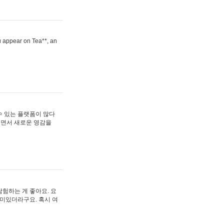
ou appear on Tea**, an
수 있는 플랫폼이 많다
보면서 새로운 영감을
험하는 게 좋아요. 요
재미있더라구요. 혹시 여