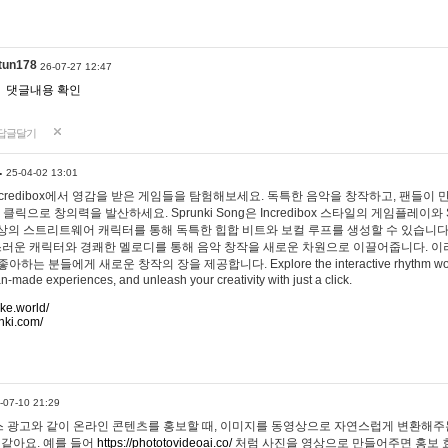
tun178
26-07-27 12:47
댓글내용 확인
답글달기
…
25-04-02 13:01
 Incredibox에서 영감을 받은 게임들을 탐험해보세요. 독특한 음악을 창작하고, 팬들이
 클릭으로 창의력을 발산하세요. Sprunki Song은 Incredibox 스타일의 게임플레이와 
상의 스트리트웨어 캐릭터를 통해 독특한 힙합 비트와 보컬 루프를 생성할 수 있습니다. 또한
사랑스러운 캐릭터와 경쾌한 멜로디를 통해 음악 창작을 새로운 차원으로 이끌어줍니다. 이
는 분들에게 새로운 창작의 장을 제공합니다. Explore the interactive rhythm world 
n-made experiences, and unleash your creativity with just a click.
ake.world/
nki.com/
-07-10 21:29
 광고와 같이 온라인 콘텐츠를 홍보할 때, 이미지를 동영상으로 자연스럽게 변환해주는
 같아요. 예를 들어
https://phototovideoai.co/
처럼 사진을 영상으로 만들어주면 홍보 효