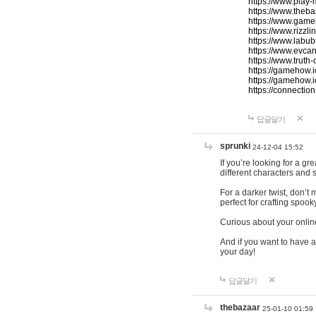
https://www.play-
https://www.theb
https://www.game
https://www.rizzli
https://www.labub
https://www.evcar
https://www.truth
https://gamehow.
https://gamehow.
https://connections
답글달기
sprunki
24-12-04 15:52
If you’re looking for a g
different characters and 
For a darker twist, don’t
perfect for crafting spoo
Curious about your onlin
And if you want to have a
your day!
답글달기
thebazaar
25-01-10 01:59