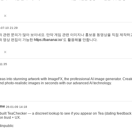
-07-10 21:29
 관련 문의가 많아 보이네요. 만약 게임 관련 이미지나 홍보용 동영상을 직접 제작하고 
과 영상 편집이 가능한
https://bananai.io/
도 활용해볼 만합니다.
11:35
eas into stunning artwork with ImageFX, the professional AI image generator. Create
, and photo-realistic images in seconds with our advanced AI technology.
ame
26-01-09 14:18
 I built TeaChecker — a discreet lookup to see if you appear on Tea (dating feedback
n trust + UX.
dinpublic