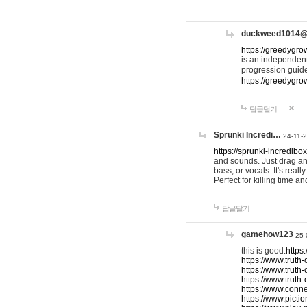
duckweed1014
https://greedygro
is an independent
progression guid
https://greedygr
답글달기
Sprunki Incredi…
24-11-
https://sprunki-incredibo
and sounds. Just drag an
bass, or vocals. It's rea
Perfect for killing time an
답글달기
gamehow123
25-
this is good.
https
https://www.truth-
https://www.truth-
https://www.truth
https://www.connec
https://www.pictio