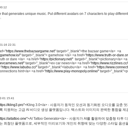
00:12
hat generates unique music. Put different avatars on 7 characters to play different
.
01-16 22:31
ref="
https://www.thebazaargame.net"
target="_blank">the bazaar game</a> <a
.gamehow.io/"
target="_blank"> gamehow </a> <a href="
https://www.truth-or-dare.o
ruth or dare </a> <a href="
https://pictionary.net/"
target="_blank">pictionary</a> <a
.evcarnews.net/"
target="_blank">ev car news</a> <a href="
https://www.rizzlines.cc/
="
https://www.labubu.cc/"
target="_blank">labubu</a> <a href="
https://www.connecti
onnections hint</a> <a href="
https://www.play-monopoly.online/"
target="_blank">
2-01 15:41
ttps://kling3.pro"
>Kling 3.0</a> - 사용자가 동적인 모션과 동기화된 오디오를 갖춘 
록 지원하는 고급 AI 비디오 생성 플랫폼입니다. 텍스트와 이미지의 완벽한 통합을 제공
ttps://aitattoo.one"
>AI Tattoo Generator</a> - 사용자가 AI를 활용하여 맞춤형 
있는 최첨단 플랫폼으로, 세부적인 미리보기와 개인의 취향에 맞는 다양한 스타일 옵션