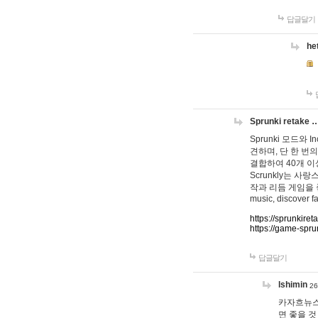
답글달기
he
Sprunki retake 
Sprunki 모드와
견하며, 단 한 번의
결합하여 40개 이
Scrunkly는 
작과 리듬 게임을 좋아하
music, discover fa
https://sprunkiret
https://game-spru
답글달기
lshimin
26
카자흐뉴스
면 좋을 것