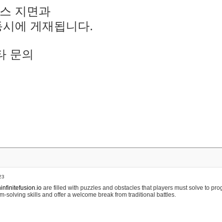
스 지면과
동시에 게재됩니다.
타 문의
23
nfinitefusion.io
are filled with puzzles and obstacles that players must solve to pr
m-solving skills and offer a welcome break from traditional battles.