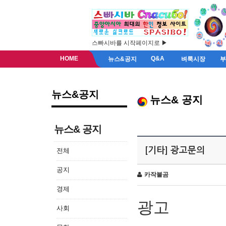
스빠시바를 시작페이지로 ▶
HOME
Q&A
뉴스&공지
벼룩시장
뉴스&공지
뉴스& 공지
뉴스& 공지
[기타] 광고문의
전체
공지
카작불곰
경제
광고
사회