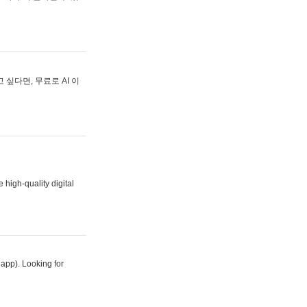
싶다면, 무료로 AI 이
 high-quality digital
 app). Looking for