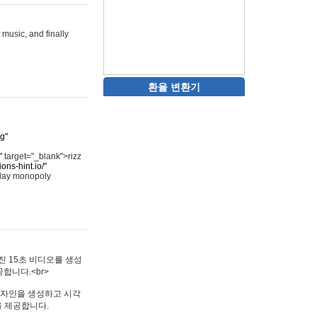
 music, and finally
환율 변환기
rg"
"
target="_blank">rizz
ons-hint.io/"
play monopoly
멋진 15초 비디오를 생성
합니다.<br>
타투 디자인을 생성하고 시각
을 제공합니다.