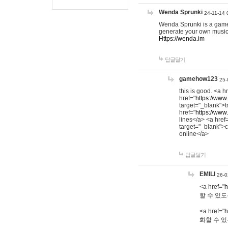
Wenda Sprunki
24-11-14 
Wenda Sprunki is a game t
generate your own music
Https://wenda.im
답글달기
gamehow123
25-
this is good. <a h
href="
https://www
target="_blank">t
href="
https://www
lines</a> <a href
target="_blank">c
online</a>
답글달기
EMILI
26-0
<a href="
h
할 수 있도
<a href="
h
화할 수 