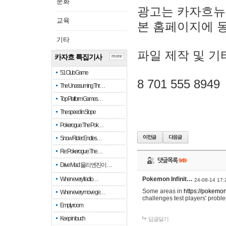
문화
광고는 카자흐뉴
교육
본 홈페이지에 
기타
파일 제작 및 기
카자흐 특집기사
more
51 Club Game
8 701 555 8949
The Unassuming Thr…
Top Platform Games…
The speed in Slope
Pokerogue: The Pok…
Snow Rider: Endles…
Re: Pokerogue: The…
댓글목록
949
Drive Mad: 물리 엔진이 …
When every fractio…
Pokemon Infinit…
24-08-14 17:
Some areas in
https://pokemoni
When every move ge…
challenges test players' proble
Empty room
Keep in touch
답글달기