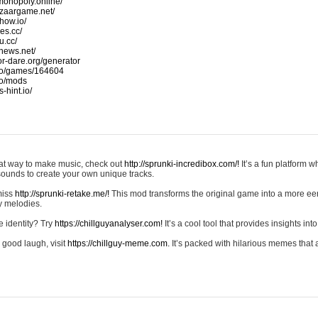
monopoly.online/
azaargame.net/
how.io/
nes.cc/
u.cc/
news.net/
-or-dare.org/generator
io/games/164604
io/mods
-hint.io/
reat way to make music, check out
http://sprunki-incredibox.com/!
It’s a fun platform 
sounds to create your own unique tracks.
 miss
http://sprunki-retake.me/!
This mod transforms the original game into a more ee
ky melodies.
e identity? Try
https://chillguyanalyser.com!
It’s a cool tool that provides insights into 
 good laugh, visit
https://chillguy-meme.com.
It’s packed with hilarious memes that 