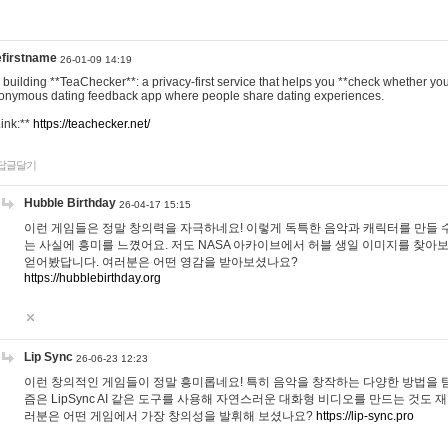
efirstname
26-01-09 14:19
m building **TeaChecker**: a privacy-first service that helps you **check whether y
onymous dating feedback app where people share dating experiences.
Link:**
https://teachecker.net/
답글달기
Hubble Birthday
26-04-17 15:15
이런 게임들은 정말 창의력을 자극하네요! 이렇게 독특한 음악과 캐릭터를 만들 
는 사실에 흥미를 느꼈어요. 저도 NASA 아카이브에서 허블 생일 이미지를 찾아
얻어봤답니다. 여러분은 어떤 영감을 받아보셨나요?
https://hubblebirthday.org
Lip Sync
26-06-23 12:23
이런 창의적인 게임들이 정말 흥미롭네요! 특히 음악을 창작하는 다양한 방법을 탐
즘은 LipSync AI 같은 도구를 사용해 자연스러운 대화형 비디오를 만드는 것도 
러분은 어떤 게임에서 가장 창의성을 발휘해 보셨나요?
https://lip-sync.pro