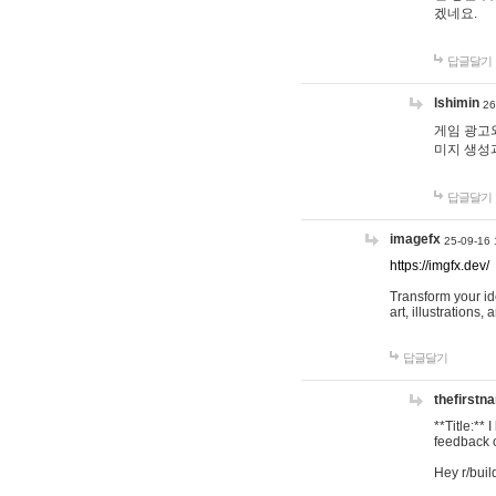
겠네요.
답글달기
lshimin
26
게임 광고와
미지 생성
답글달기
imagefx
25-09-16 
https://imgfx.dev/
Transform your id
art, illustrations
답글달기
thefirstn
**Title:**
feedback o
Hey r/buil