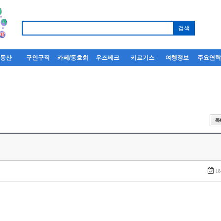
부동산
구인구직
카페/동호회
우즈베크
키르기스
여행정보
주요연
18