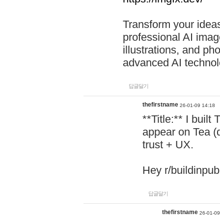
Transform your ideas
professional AI image
illustrations, and ph
advanced AI technol
답글달기
thefirstname
26-01-09 14:18
**Title:** I buil
appear on Tea (
trust + UX.
Hey r/buildinpub
답글달기
thefirstname
26-01-09