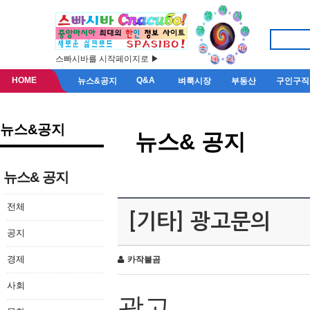
스빠시바를 시작페이지로 ▶
HOME
Q&A
뉴스&공지
벼룩시장
부동산
구인구직
뉴스&공지
뉴스& 공지
뉴스& 공지
전체
[기타] 광고문의
공지
경제
카작불곰
사회
광고