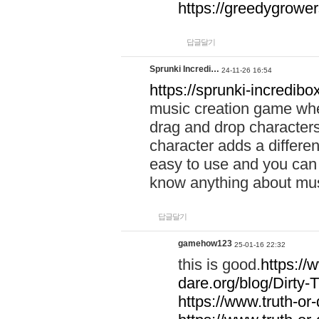
https://greedygrow
답글달기
Sprunki Incredi…
24-11-26 16:54
https://sprunki-incredibo
music creation game whe
drag and drop character
character adds a differen
easy to use and you can 
know anything about music
답글달기
gamehow123
25-01-16 22:32
this is good.
https://
dare.org/blog/Dirty-
https://www.truth-or-