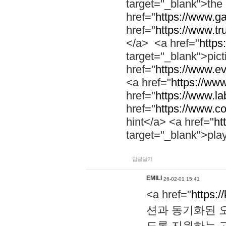
target="_blank">th
href="
https://www.g
href="
https://www.tr
</a> <a href="
https:
target="_blank">pic
href="
https://www.e
<a href="
https://www
href="
https://www.la
href="
https://www.co
hint</a> <a href="
ht
target="_blank">pla
답글달기
EMILI
26-02-01 15:41
<a href="
https:/
션과 동기화된 오
도록 지원하는 고