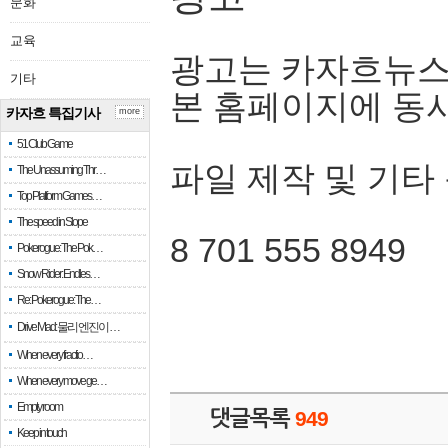
문화
교육
광고는 카자흐뉴스
기타
본 홈페이지에 동
카자흐 특집기사
more
51 Club Game
파일 제작 및 기타
The Unassuming Thr…
Top Platform Games…
The speed in Slope
8 701 555 8949
Pokerogue: The Pok…
Snow Rider: Endles…
Re: Pokerogue: The…
Drive Mad: 물리 엔진이 …
When every fractio…
When every move ge…
Empty room
댓글목록
949
Keep in touch