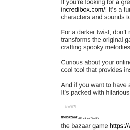
If you’re looking for a 
incredibox.com/!
It’s a f
characters and sounds to
For a darker twist, don’t
transforms the original g
crafting spooky melodies
Curious about your onlin
cool tool that provides ins
And if you want to have 
It’s packed with hilariou
답글달기
thebazaar
25-01-10 01:59
the bazaar game
https: