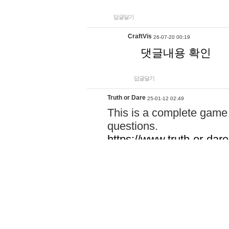
답글달기
CraftVis
26-07-20 00:19
댓글내용 확인
답글달기
Truth or Dare
25-01-12 02:49
This is a complete game 
questions.
https://www.truth-or-dare
https://www.pictionary.ne
https://www.play-monopol
https://thebazaargame.ne
https://gamehow.io/
https://www.rizzlines.cc/