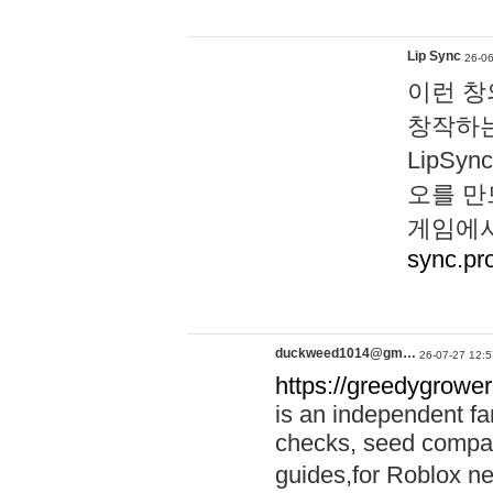
Lip Sync
26-06
이런 창
창작하는
LipS
오를 만
게임에서
sync.pr
duckweed1014@gm…
26-07-27 12:5
https://greedygrower
is an independent fa
checks, seed compar
guides,for Roblox 