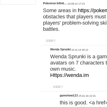
Pokemon Infinit…
24-08-14 17:23
Some areas in
https://pokem
obstacles that players must
players' problem-solving ski
battles.
답글달기
Wenda Sprunki
24-11-14 00:12
Wenda Sprunki is a game
avatars on 7 characters t
own music.
Https://wenda.im
답글달기
gamehow123
25-01-16 22:31
this is good. <a href