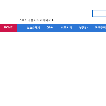
스빠시바를 시작페이지로 ▶
HOME
Q&A
뉴스&공지
벼룩시장
부동산
구인구직