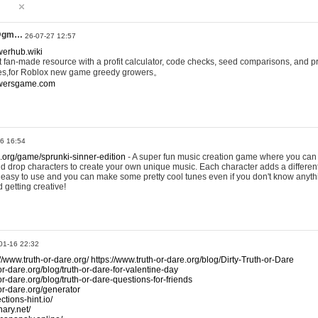
@gm…
26-07-27 12:57
werhub.wiki
 fan-made resource with a profit calculator, code checks, seed comparisons, and pr
es,for Roblox new game greedy growers。
owersgame.com
26 16:54
x.org/game/sprunki-sinner-edition
- A super fun music creation game where you can 
d drop characters to create your own unique music. Each character adds a differen
lly easy to use and you can make some pretty cool tunes even if you don't know anyt
d getting creative!
01-16 22:32
://www.truth-or-dare.org/
https://www.truth-or-dare.org/blog/Dirty-Truth-or-Dare
or-dare.org/blog/truth-or-dare-for-valentine-day
or-dare.org/blog/truth-or-dare-questions-for-friends
-or-dare.org/generator
tions-hint.io/
nary.net/