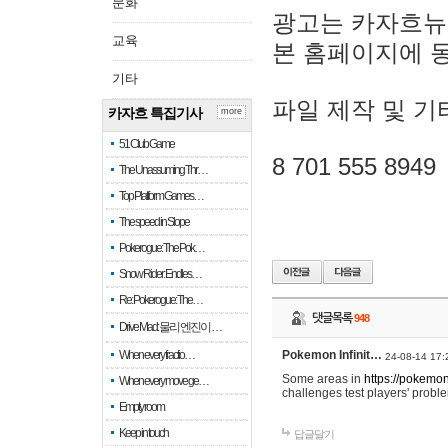
문화
광고는 카자흐뉴
교육
본 홈페이지에 
기타
파일 제작 및 기
카자흐 특집기사
more
51 Club Game
8 701 555 8949
The Unassuming Thr…
Top Platform Games…
The speed in Slope
Pokerogue: The Pok…
Snow Rider: Endles…
Re: Pokerogue: The…
댓글목록
948
Drive Mad: 물리 엔진이 …
When every fractio…
Pokemon Infinit…
24-08-14 17:
Some areas in
https://pokemoni
When every move ge…
challenges test players' proble
Empty room
Keep in touch
답글달기