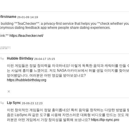
efirstname
26-01-09 14:19
m building **TeaChecker**: a privacy-first service that helps you **check whether y
onymous dating feedback app where people share dating experiences.
Link:**
https://teachecker.net/
답글달기
Hubble Birthday
26-04-17 15:15
이런 게임들은 정말 창의력을 자극하네요! 이렇게 독특한 음악과 캐릭터를 만들 
는 사실에 흥미를 느꼈어요. 저도 NASA 아카이브에서 허블 생일 이미지를 찾아
얻어봤답니다. 여러분은 어떤 영감을 받아보셨나요?
https://hubblebirthday.org
Lip Sync
26-06-23 12:23
이런 창의적인 게임들이 정말 흥미롭네요! 특히 음악을 창작하는 다양한 방법을 탐
즘은 LipSync AI 같은 도구를 사용해 자연스러운 대화형 비디오를 만드는 것도 
러분은 어떤 게임에서 가장 창의성을 발휘해 보셨나요?
https://lip-sync.pro