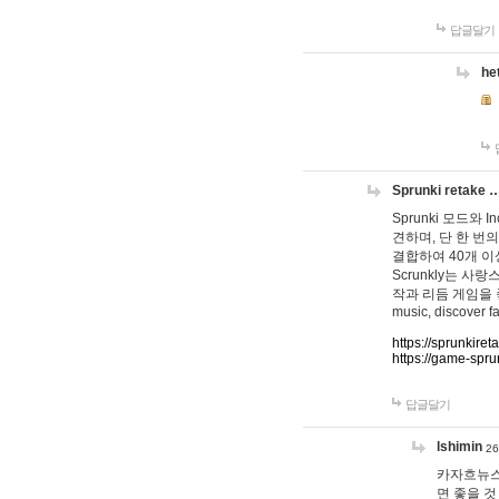
답글달기
he
Sprunki retake 
Sprunki 모드와
견하며, 단 한 번의
결합하여 40개 이
Scrunkly는 
작과 리듬 게임을 좋아하
music, discover fa
https://sprunkiret
https://game-spru
답글달기
lshimin
26
카자흐뉴스
면 좋을 것