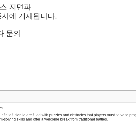
스 지면과
동시에 게재됩니다.
타 문의
23
nfinitefusion.io
are filled with puzzles and obstacles that players must solve to pr
m-solving skills and offer a welcome break from traditional battles.