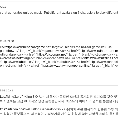
00:12
hat generates unique music. Put different avatars on 7 characters to play different
.
01-16 22:31
ref="
https://www.thebazaargame.net"
target="_blank">the bazaar game</a> <a
.gamehow.io/"
target="_blank"> gamehow </a> <a href="
https://www.truth-or-dare.o
ruth or dare </a> <a href="
https://pictionary.net/"
target="_blank">pictionary</a> <a
.evcarnews.net/"
target="_blank">ev car news</a> <a href="
https://www.rizzlines.cc/
="
https://www.labubu.cc/"
target="_blank">labubu</a> <a href="
https://www.connecti
onnections hint</a> <a href="
https://www.play-monopoly.online/"
target="_blank">
2-01 15:41
ttps://kling3.pro"
>Kling 3.0</a> - 사용자가 동적인 모션과 동기화된 오디오를 갖춘 
록 지원하는 고급 AI 비디오 생성 플랫폼입니다. 텍스트와 이미지의 완벽한 통합을 제공
ttps://aitattoo.one"
>AI Tattoo Generator</a> - 사용자가 AI를 활용하여 맞춤형 
있는 최첨단 플랫폼으로, 세부적인 미리보기와 개인의 취향에 맞는 다양한 스타일 옵션