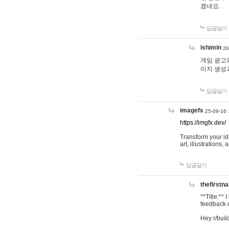
겠네요.
답글달기
lshimin
26
게임 광고와
미지 생성
답글달기
imagefx
25-09-16 
https://imgfx.dev/
Transform your id
art, illustrations
답글달기
thefirstn
**Title:**
feedback o
Hey r/buil