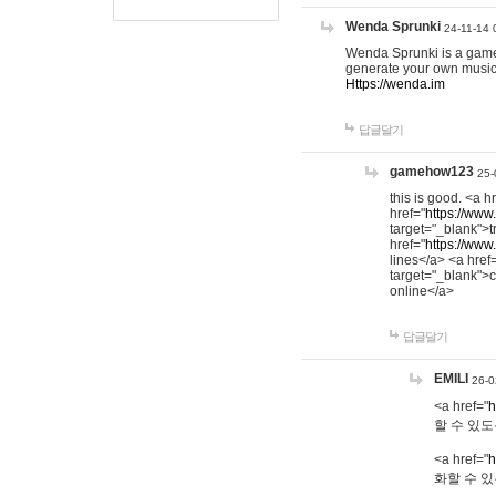
Wenda Sprunki
24-11-14 
Wenda Sprunki is a game t
generate your own music
Https://wenda.im
답글달기
gamehow123
25-
this is good. <a h
href="
https://www
target="_blank">t
href="
https://www
lines</a> <a href
target="_blank">c
online</a>
답글달기
EMILI
26-0
<a href="
h
할 수 있도
<a href="
h
화할 수 