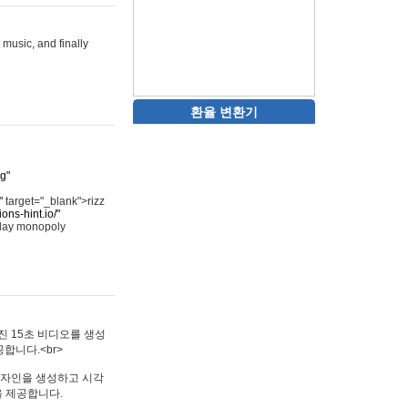
 music, and finally
환율 변환기
rg"
"
target="_blank">rizz
ons-hint.io/"
play monopoly
멋진 15초 비디오를 생성
합니다.<br>
타투 디자인을 생성하고 시각
을 제공합니다.