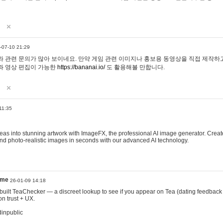
-07-10 21:29
 관련 문의가 많아 보이네요. 만약 게임 관련 이미지나 홍보용 동영상을 직접 제작하고 
과 영상 편집이 가능한
https://bananai.io/
도 활용해볼 만합니다.
11:35
eas into stunning artwork with ImageFX, the professional AI image generator. Create
, and photo-realistic images in seconds with our advanced AI technology.
ame
26-01-09 14:18
 I built TeaChecker — a discreet lookup to see if you appear on Tea (dating feedback
n trust + UX.
dinpublic