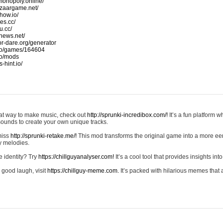
monopoly.online/
azaargame.net/
how.io/
nes.cc/
u.cc/
news.net/
-or-dare.org/generator
io/games/164604
io/mods
-hint.io/
reat way to make music, check out
http://sprunki-incredibox.com/!
It’s a fun platform 
sounds to create your own unique tracks.
 miss
http://sprunki-retake.me/!
This mod transforms the original game into a more ee
ky melodies.
e identity? Try
https://chillguyanalyser.com!
It’s a cool tool that provides insights into 
 good laugh, visit
https://chillguy-meme.com.
It’s packed with hilarious memes that 