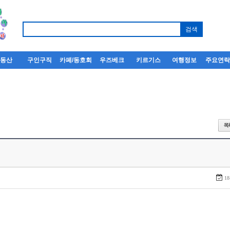
부동산
구인구직
카페/동호회
우즈베크
키르기스
여행정보
주요연
18