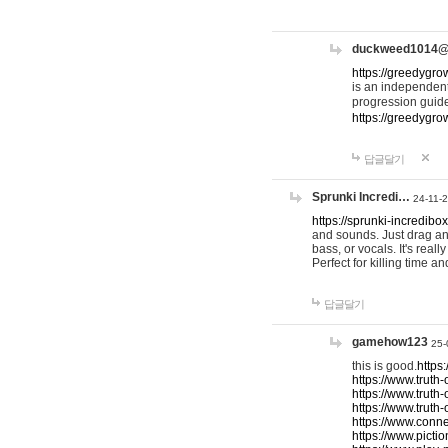
duckweed1014
https://greedygro
is an independent
progression guid
https://greedygr
답글달기
Sprunki Incredi…
24-11-
https://sprunki-incredibo
and sounds. Just drag an
bass, or vocals. It's rea
Perfect for killing time an
답글달기
gamehow123
25-
this is good.
https
https://www.truth-
https://www.truth-
https://www.truth
https://www.connec
https://www.pictio