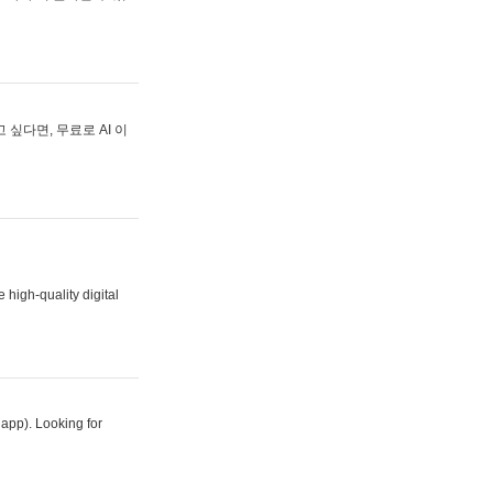
싶다면, 무료로 AI 이
 high-quality digital
 app). Looking for