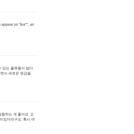
ou appear on Tea**, an
수 있는 플랫폼이 많다
보면서 새로운 영감을
험하는 게 좋아요. 요
재미있더라구요. 혹시 여