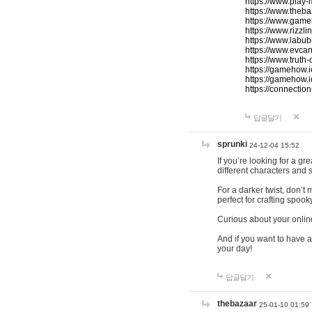
https://www.play-
https://www.theb
https://www.game
https://www.rizzli
https://www.labub
https://www.evcar
https://www.truth
https://gamehow.
https://gamehow.
https://connections
답글달기
sprunki
24-12-04 15:52
If you’re looking for a g
different characters and 
For a darker twist, don’t
perfect for crafting spoo
Curious about your onlin
And if you want to have a
your day!
답글달기
thebazaar
25-01-10 01:59