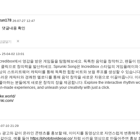
tun178
26-07-27 12:47
댓글내용 확인
답글달기
…
25-04-02 13:01
 Incredibox에서 영감을 받은 게임들을 탐험해보세요. 독특한 음악을 창작하고, 팬들이
 클릭으로 창의력을 발산하세요. Sprunki Song은 Incredibox 스타일의 게임플레이와 
상의 스트리트웨어 캐릭터를 통해 독특한 힙합 비트와 보컬 루프를 생성할 수 있습니다. 또한
사랑스러운 캐릭터와 경쾌한 멜로디를 통해 음악 창작을 새로운 차원으로 이끌어줍니다. 이
는 분들에게 새로운 창작의 장을 제공합니다. Explore the interactive rhythm world 
n-made experiences, and unleash your creativity with just a click.
ake.world/
nki.com/
-07-10 21:29
 광고와 같이 온라인 콘텐츠를 홍보할 때, 이미지를 동영상으로 자연스럽게 변환해주는
 같아요. 예를 들어
https://phototovideoai.co/
처럼 사진을 영상으로 만들어주면 홍보 효