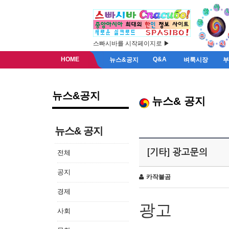
스빠시바를 시작페이지로 ▶
HOME
Q&A
뉴스&공지
벼룩시장
뉴스&공지
뉴스& 공지
뉴스& 공지
[기타] 광고문의
전체
공지
카작불곰
경제
광고
사회