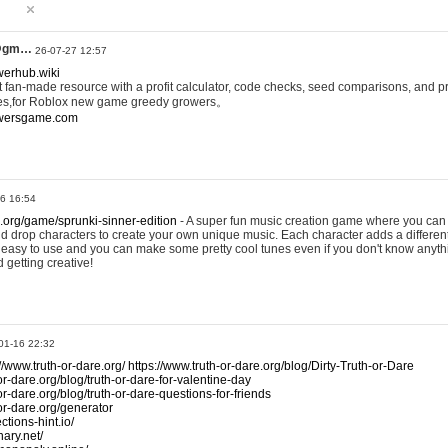
@gm…
26-07-27 12:57
werhub.wiki
 fan-made resource with a profit calculator, code checks, seed comparisons, and pr
es,for Roblox new game greedy growers。
owersgame.com
26 16:54
x.org/game/sprunki-sinner-edition
- A super fun music creation game where you can 
d drop characters to create your own unique music. Each character adds a differen
lly easy to use and you can make some pretty cool tunes even if you don't know anyt
d getting creative!
01-16 22:32
://www.truth-or-dare.org/
https://www.truth-or-dare.org/blog/Dirty-Truth-or-Dare
or-dare.org/blog/truth-or-dare-for-valentine-day
or-dare.org/blog/truth-or-dare-questions-for-friends
-or-dare.org/generator
tions-hint.io/
nary.net/