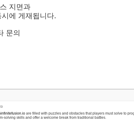
스 지면과
동시에 게재됩니다.
타 문의
23
nfinitefusion.io
are filled with puzzles and obstacles that players must solve to pr
m-solving skills and offer a welcome break from traditional battles.