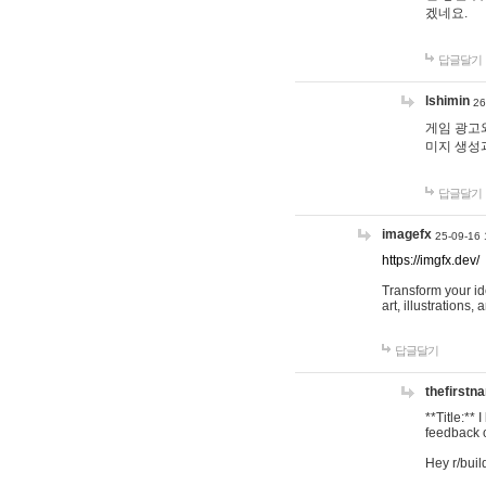
겠네요.
답글달기
lshimin
26
게임 광고와
미지 생성
답글달기
imagefx
25-09-16 
https://imgfx.dev/
Transform your id
art, illustrations
답글달기
thefirstn
**Title:**
feedback o
Hey r/buil