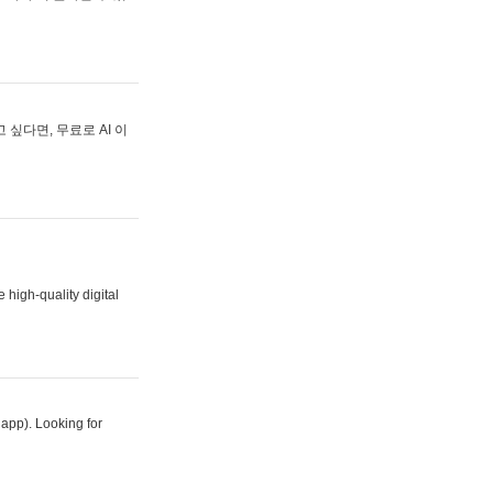
싶다면, 무료로 AI 이
 high-quality digital
 app). Looking for