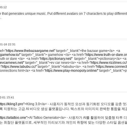
00:12
hat generates unique music. Put different avatars on 7 characters to play different
.
01-16 22:31
ref="
https://www.thebazaargame.net"
target="_blank">the bazaar game</a> <a
.gamehow.io/"
target="_blank"> gamehow </a> <a href="
https://www.truth-or-dare.o
ruth or dare </a> <a href="
https://pictionary.net/"
target="_blank">pictionary</a> <a
.evcarnews.net/"
target="_blank">ev car news</a> <a href="
https://www.rizzlines.cc/
="
https://www.labubu.cc/"
target="_blank">labubu</a> <a href="
https://www.connecti
onnections hint</a> <a href="
https://www.play-monopoly.online/"
target="_blank">
2-01 15:41
ttps://kling3.pro"
>Kling 3.0</a> - 사용자가 동적인 모션과 동기화된 오디오를 갖춘 
록 지원하는 고급 AI 비디오 생성 플랫폼입니다. 텍스트와 이미지의 완벽한 통합을 제공
ttps://aitattoo.one"
>AI Tattoo Generator</a> - 사용자가 AI를 활용하여 맞춤형 
있는 최첨단 플랫폼으로, 세부적인 미리보기와 개인의 취향에 맞는 다양한 스타일 옵션