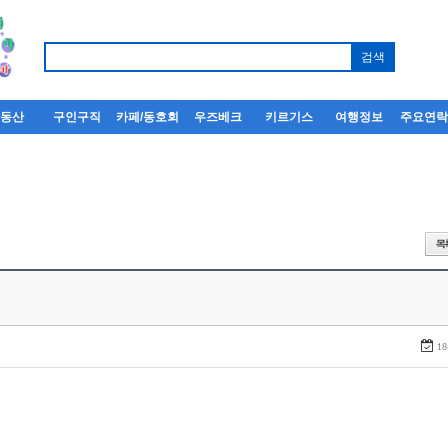
부동산
구인구직
카페/동호회
우즈베크
키르기스
여행정보
주요연
18