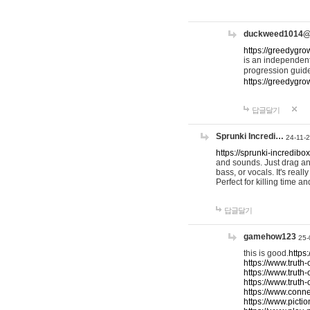
duckweed1014
https://greedygro
is an independent
progression guid
https://greedygr
답글달기
Sprunki Incredi…
24-11-
https://sprunki-incredibo
and sounds. Just drag an
bass, or vocals. It's rea
Perfect for killing time an
답글달기
gamehow123
25-
this is good.
https
https://www.truth-
https://www.truth-
https://www.truth
https://www.connec
https://www.pictio