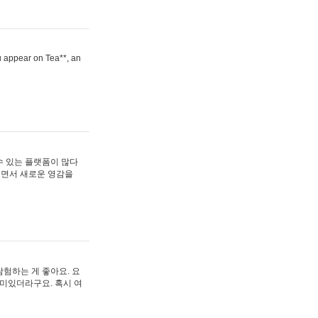
ou appear on Tea**, an
수 있는 플랫폼이 많다
보면서 새로운 영감을
험하는 게 좋아요. 요
재미있더라구요. 혹시 여