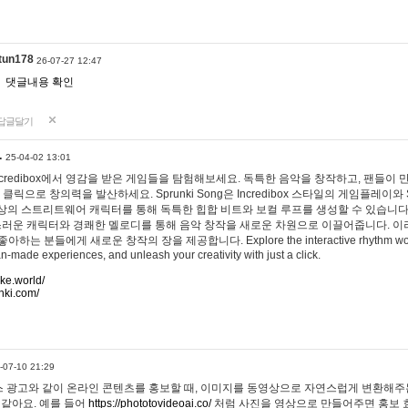
tun178
26-07-27 12:47
댓글내용 확인
답글달기
…
25-04-02 13:01
 Incredibox에서 영감을 받은 게임들을 탐험해보세요. 독특한 음악을 창작하고, 팬들이
 클릭으로 창의력을 발산하세요. Sprunki Song은 Incredibox 스타일의 게임플레이와 
상의 스트리트웨어 캐릭터를 통해 독특한 힙합 비트와 보컬 루프를 생성할 수 있습니다. 또한
사랑스러운 캐릭터와 경쾌한 멜로디를 통해 음악 창작을 새로운 차원으로 이끌어줍니다. 이
는 분들에게 새로운 창작의 장을 제공합니다. Explore the interactive rhythm world 
n-made experiences, and unleash your creativity with just a click.
ake.world/
nki.com/
-07-10 21:29
 광고와 같이 온라인 콘텐츠를 홍보할 때, 이미지를 동영상으로 자연스럽게 변환해주는
 같아요. 예를 들어
https://phototovideoai.co/
처럼 사진을 영상으로 만들어주면 홍보 효