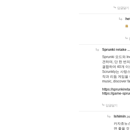
답글달기
he
Sprunki retake 
Sprunki 모드와
견하며, 단 한 번의
결합하여 40개 이
Scrunkly는 
작과 리듬 게임을 좋아하
music, discover fa
https://sprunkiret
https://game-spru
답글달기
lshimin
26
카자흐뉴스
면 좋을 것