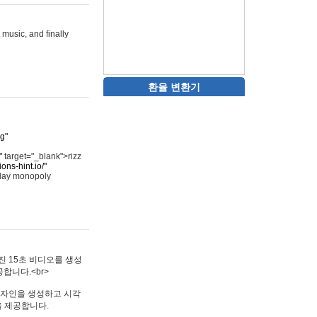
 music, and finally
환율 변환기
rg"
"
target="_blank">rizz
ons-hint.io/"
play monopoly
멋진 15초 비디오를 생성
합니다.<br>
타투 디자인을 생성하고 시각
을 제공합니다.