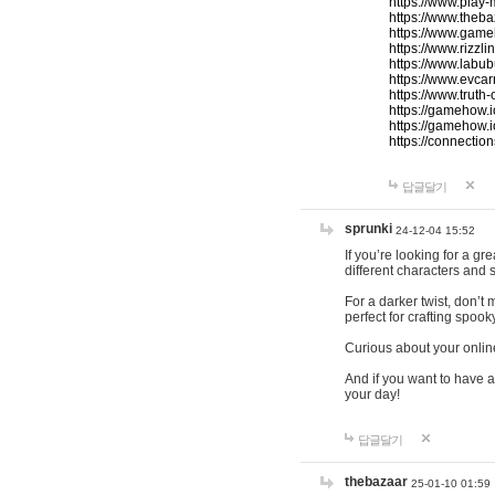
https://www.play-
https://www.theb
https://www.game
https://www.rizzli
https://www.labub
https://www.evcar
https://www.truth
https://gamehow.
https://gamehow.
https://connections
답글달기
sprunki
24-12-04 15:52
If you’re looking for a g
different characters and 
For a darker twist, don’t
perfect for crafting spoo
Curious about your onlin
And if you want to have a
your day!
답글달기
thebazaar
25-01-10 01:59