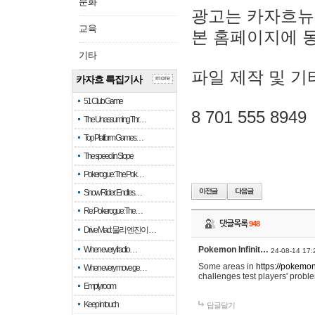
문화
광고는 카자흐뉴
교육
본 홈페이지에 
기타
파일 제작 및 기
카자흐 특집기사
more
51 Club Game
8 701 555 8949
The Unassuming Thr…
Top Platform Games…
The speed in Slope
Pokerogue: The Pok…
Snow Rider: Endles…
Re: Pokerogue: The…
댓글목록
948
Drive Mad: 물리 엔진이 …
When every fractio…
Pokemon Infinit…
24-08-14 17:
Some areas in
https://pokemoni
When every move ge…
challenges test players' proble
Empty room
Keep in touch
답글달기