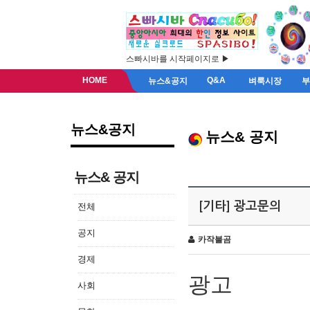
스빠시바를 시작페이지로 ▶
HOME
Q&A
뉴스&공지
벼룩시장
뉴스&공지
뉴스& 공지
뉴스& 공지
[기타] 광고문의
전체
공지
카작불곰
경제
광고
사회