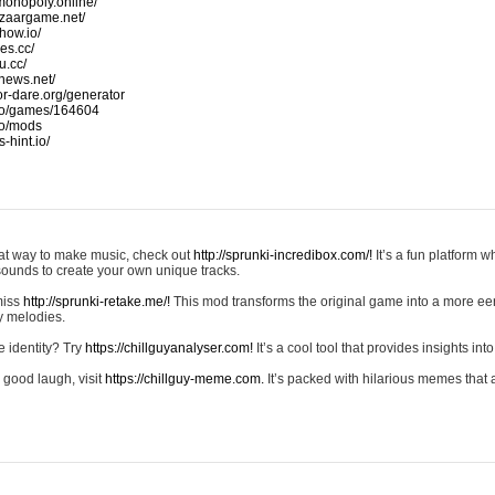
monopoly.online/
azaargame.net/
how.io/
nes.cc/
u.cc/
news.net/
-or-dare.org/generator
io/games/164604
io/mods
-hint.io/
reat way to make music, check out
http://sprunki-incredibox.com/!
It’s a fun platform 
sounds to create your own unique tracks.
 miss
http://sprunki-retake.me/!
This mod transforms the original game into a more ee
ky melodies.
e identity? Try
https://chillguyanalyser.com!
It’s a cool tool that provides insights into 
 good laugh, visit
https://chillguy-meme.com.
It’s packed with hilarious memes that 