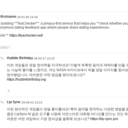
efirstname
26-01-09 14:19
m building **TeaChecker**: a privacy-first service that helps you **check whether y
onymous dating feedback app where people share dating experiences.
Link:**
https://teachecker.net/
답글달기
Hubble Birthday
26-04-17 15:15
이런 게임들은 정말 창의력을 자극하네요! 이렇게 독특한 음악과 캐릭터를 만들 
는 사실에 흥미를 느꼈어요. 저도 NASA 아카이브에서 허블 생일 이미지를 찾아
얻어봤답니다. 여러분은 어떤 영감을 받아보셨나요?
https://hubblebirthday.org
Lip Sync
26-06-23 12:23
이런 창의적인 게임들이 정말 흥미롭네요! 특히 음악을 창작하는 다양한 방법을 탐
즘은 LipSync AI 같은 도구를 사용해 자연스러운 대화형 비디오를 만드는 것도 
러분은 어떤 게임에서 가장 창의성을 발휘해 보셨나요?
https://lip-sync.pro