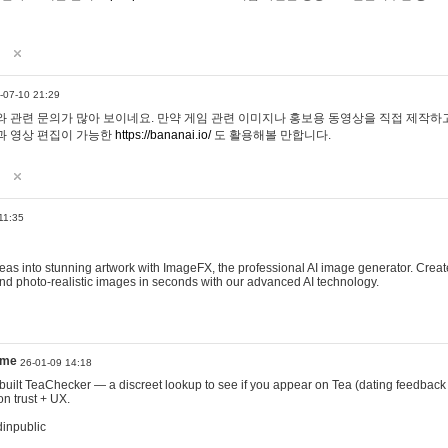
-07-10 21:29
 관련 문의가 많아 보이네요. 만약 게임 관련 이미지나 홍보용 동영상을 직접 제작하고 
과 영상 편집이 가능한
https://bananai.io/
도 활용해볼 만합니다.
11:35
eas into stunning artwork with ImageFX, the professional AI image generator. Create
, and photo-realistic images in seconds with our advanced AI technology.
ame
26-01-09 14:18
 I built TeaChecker — a discreet lookup to see if you appear on Tea (dating feedback
n trust + UX.
dinpublic