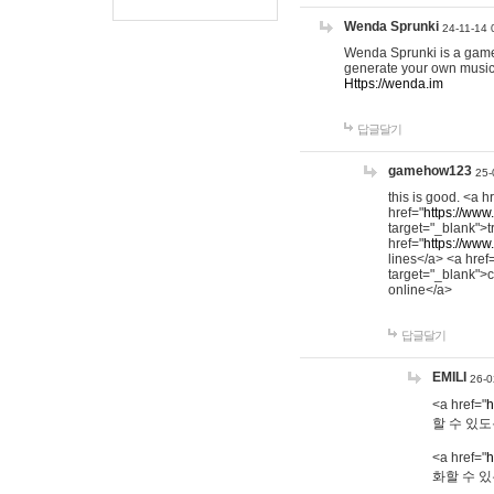
Wenda Sprunki
24-11-14 
Wenda Sprunki is a game t
generate your own music
Https://wenda.im
답글달기
gamehow123
25-
this is good. <a h
href="
https://www
target="_blank">t
href="
https://www
lines</a> <a href
target="_blank">c
online</a>
답글달기
EMILI
26-0
<a href="
h
할 수 있도
<a href="
h
화할 수 