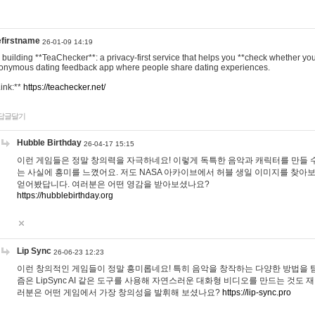
efirstname
26-01-09 14:19
m building **TeaChecker**: a privacy-first service that helps you **check whether y
onymous dating feedback app where people share dating experiences.
Link:**
https://teachecker.net/
답글달기
Hubble Birthday
26-04-17 15:15
이런 게임들은 정말 창의력을 자극하네요! 이렇게 독특한 음악과 캐릭터를 만들 
는 사실에 흥미를 느꼈어요. 저도 NASA 아카이브에서 허블 생일 이미지를 찾아
얻어봤답니다. 여러분은 어떤 영감을 받아보셨나요?
https://hubblebirthday.org
Lip Sync
26-06-23 12:23
이런 창의적인 게임들이 정말 흥미롭네요! 특히 음악을 창작하는 다양한 방법을 탐
즘은 LipSync AI 같은 도구를 사용해 자연스러운 대화형 비디오를 만드는 것도 
러분은 어떤 게임에서 가장 창의성을 발휘해 보셨나요?
https://lip-sync.pro