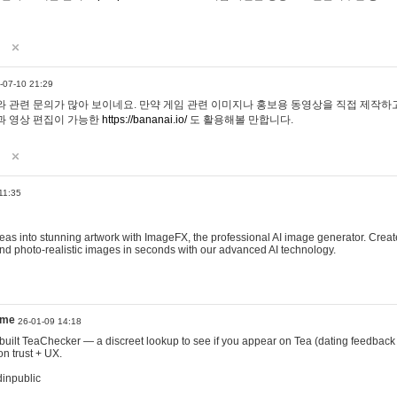
-07-10 21:29
 관련 문의가 많아 보이네요. 만약 게임 관련 이미지나 홍보용 동영상을 직접 제작하고 
과 영상 편집이 가능한
https://bananai.io/
도 활용해볼 만합니다.
11:35
eas into stunning artwork with ImageFX, the professional AI image generator. Create
, and photo-realistic images in seconds with our advanced AI technology.
ame
26-01-09 14:18
 I built TeaChecker — a discreet lookup to see if you appear on Tea (dating feedback
n trust + UX.
dinpublic