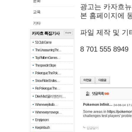
문화
광고는 카자흐뉴
교육
본 홈페이지에 
기타
파일 제작 및 기
카자흐 특집기사
more
51 Club Game
8 701 555 8949
The Unassuming Thr…
Top Platform Games…
The speed in Slope
Pokerogue: The Pok…
Snow Rider: Endles…
Re: Pokerogue: The…
댓글목록
949
Drive Mad: 물리 엔진이 …
When every fractio…
Pokemon Infinit…
24-08-14 17:
Some areas in
https://pokemoni
When every move ge…
challenges test players' proble
Empty room
Keep in touch
답글달기