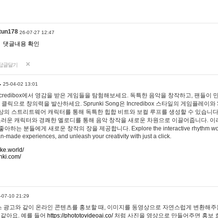
tun178
26-07-27 12:47
댓글내용 확인
답글달기
…
25-04-02 13:01
 Incredibox에서 영감을 받은 게임들을 탐험해보세요. 독특한 음악을 창작하고, 팬들이
 클릭으로 창의력을 발산하세요. Sprunki Song은 Incredibox 스타일의 게임플레이와 
상의 스트리트웨어 캐릭터를 통해 독특한 힙합 비트와 보컬 루프를 생성할 수 있습니다. 또한
사랑스러운 캐릭터와 경쾌한 멜로디를 통해 음악 창작을 새로운 차원으로 이끌어줍니다. 이
는 분들에게 새로운 창작의 장을 제공합니다. Explore the interactive rhythm world 
n-made experiences, and unleash your creativity with just a click.
ake.world/
nki.com/
-07-10 21:29
 광고와 같이 온라인 콘텐츠를 홍보할 때, 이미지를 동영상으로 자연스럽게 변환해주는
 같아요. 예를 들어
https://phototovideoai.co/
처럼 사진을 영상으로 만들어주면 홍보 효