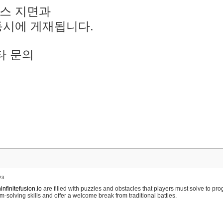
스 지면과
동시에 게재됩니다.
타 문의
23
nfinitefusion.io
are filled with puzzles and obstacles that players must solve to pr
m-solving skills and offer a welcome break from traditional battles.