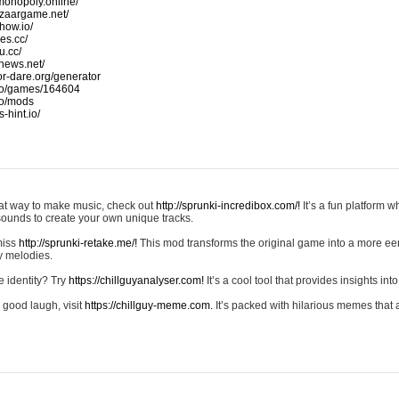
monopoly.online/
azaargame.net/
how.io/
nes.cc/
u.cc/
news.net/
-or-dare.org/generator
io/games/164604
io/mods
-hint.io/
reat way to make music, check out
http://sprunki-incredibox.com/!
It’s a fun platform 
sounds to create your own unique tracks.
 miss
http://sprunki-retake.me/!
This mod transforms the original game into a more ee
ky melodies.
e identity? Try
https://chillguyanalyser.com!
It’s a cool tool that provides insights into 
 good laugh, visit
https://chillguy-meme.com.
It’s packed with hilarious memes that 