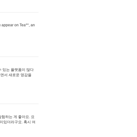
ou appear on Tea**, an
수 있는 플랫폼이 많다
보면서 새로운 영감을
험하는 게 좋아요. 요
재미있더라구요. 혹시 여