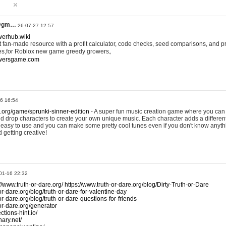
@gm…
26-07-27 12:57
werhub.wiki
 fan-made resource with a profit calculator, code checks, seed comparisons, and pr
es,for Roblox new game greedy growers。
owersgame.com
26 16:54
x.org/game/sprunki-sinner-edition
- A super fun music creation game where you can 
d drop characters to create your own unique music. Each character adds a differen
lly easy to use and you can make some pretty cool tunes even if you don't know anyt
d getting creative!
01-16 22:32
://www.truth-or-dare.org/
https://www.truth-or-dare.org/blog/Dirty-Truth-or-Dare
or-dare.org/blog/truth-or-dare-for-valentine-day
or-dare.org/blog/truth-or-dare-questions-for-friends
-or-dare.org/generator
tions-hint.io/
nary.net/