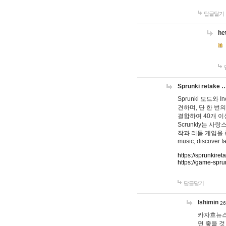
답글달기
he
Sprunki retake 
Sprunki 모드와
견하며, 단 한 번의
결합하여 40개 이
Scrunkly는 
작과 리듬 게임을 좋아하
music, discover fa
https://sprunkiret
https://game-spru
답글달기
lshimin
26
카자흐뉴스
면 좋을 것