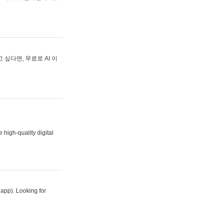
싶다면, 무료로 AI 이
 high-quality digital
 app). Looking for