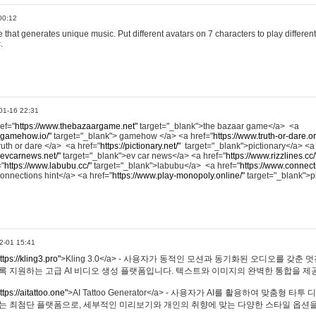
00:12
hat generates unique music. Put different avatars on 7 characters to play different
.
01-16 22:31
ref="
https://www.thebazaargame.net"
target="_blank">the bazaar game</a> <a
.gamehow.io/"
target="_blank"> gamehow </a> <a href="
https://www.truth-or-dare.o
ruth or dare </a> <a href="
https://pictionary.net/"
target="_blank">pictionary</a> <a
.evcarnews.net/"
target="_blank">ev car news</a> <a href="
https://www.rizzlines.cc/
="
https://www.labubu.cc/"
target="_blank">labubu</a> <a href="
https://www.connecti
onnections hint</a> <a href="
https://www.play-monopoly.online/"
target="_blank">
2-01 15:41
ttps://kling3.pro"
>Kling 3.0</a> - 사용자가 동적인 모션과 동기화된 오디오를 갖춘 
록 지원하는 고급 AI 비디오 생성 플랫폼입니다. 텍스트와 이미지의 완벽한 통합을 제공
ttps://aitattoo.one"
>AI Tattoo Generator</a> - 사용자가 AI를 활용하여 맞춤형 
있는 최첨단 플랫폼으로, 세부적인 미리보기와 개인의 취향에 맞는 다양한 스타일 옵션