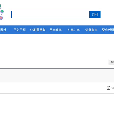
부동산
구인구직
카페/동호회
우즈베크
키르기스
여행정보
주요연
18