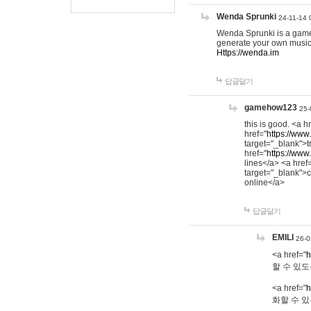
Wenda Sprunki
24-11-14 
Wenda Sprunki is a game t
generate your own music
Https://wenda.im
답글달기
gamehow123
25-
this is good. <a h
href="
https://www
target="_blank">t
href="
https://www
lines</a> <a href
target="_blank">c
online</a>
답글달기
EMILI
26-0
<a href="
h
할 수 있도
<a href="
h
화할 수 