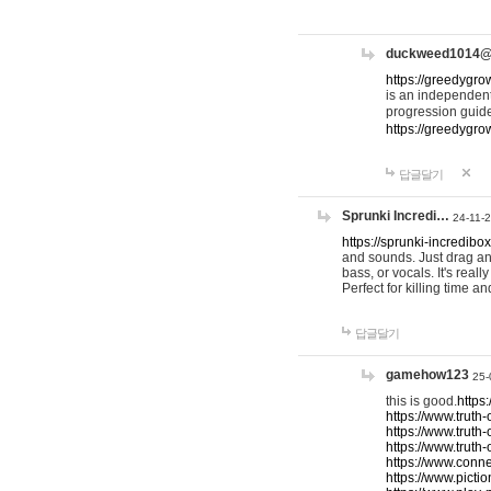
duckweed1014
https://greedygro
is an independent
progression guid
https://greedygr
답글달기
Sprunki Incredi…
24-11-
https://sprunki-incredibo
and sounds. Just drag an
bass, or vocals. It's rea
Perfect for killing time an
답글달기
gamehow123
25-
this is good.
https
https://www.truth-
https://www.truth-
https://www.truth
https://www.connec
https://www.pictio