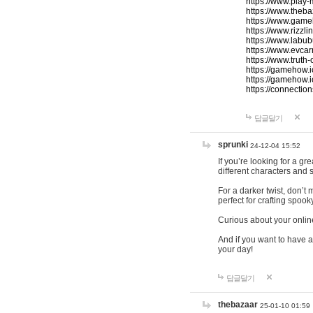
https://www.play-
https://www.theb
https://www.game
https://www.rizzli
https://www.labub
https://www.evcar
https://www.truth
https://gamehow.
https://gamehow.
https://connections
답글달기
sprunki
24-12-04 15:52
If you’re looking for a g
different characters and 
For a darker twist, don’t
perfect for crafting spoo
Curious about your onlin
And if you want to have a
your day!
답글달기
thebazaar
25-01-10 01:59