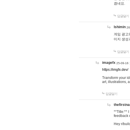
겠네요.
답글달기
lshimin
26
게임 광고와
미지 생성
답글달기
imagefx
25-09-16 
https://imgfx.dev/
Transform your id
art, illustrations
답글달기
thefirstn
**Title:**
feedback o
Hey r/buil