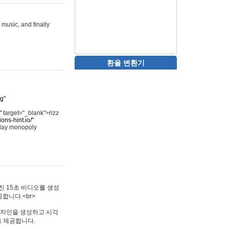
 music, and finally
환율 변환기
rg"
"
target="_blank">rizz
ons-hint.io/"
play monopoly
멋진 15초 비디오를 생성
합니다.<br>
타투 디자인을 생성하고 시각
을 제공합니다.