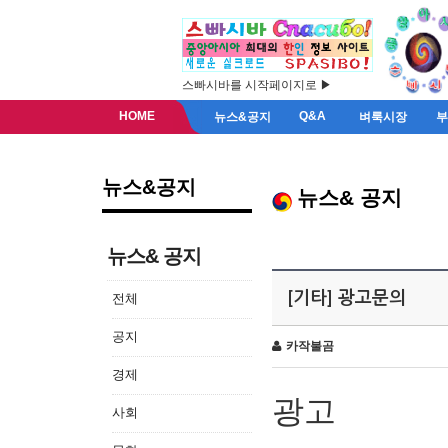
스빠시바를 시작페이지로 ▶
HOME
Q&A
뉴스&공지
벼룩시장
뉴스&공지
뉴스& 공지
뉴스& 공지
[기타] 광고문의
전체
공지
카작불곰
경제
광고
사회