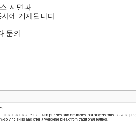
스 지면과
동시에 게재됩니다.
타 문의
23
nfinitefusion.io
are filled with puzzles and obstacles that players must solve to pr
m-solving skills and offer a welcome break from traditional battles.