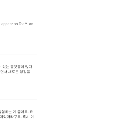
ou appear on Tea**, an
수 있는 플랫폼이 많다
보면서 새로운 영감을
험하는 게 좋아요. 요
재미있더라구요. 혹시 여