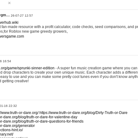
@gm…
26-07-27 12:57
werhub.wiki
 fan-made resource with a profit calculator, code checks, seed comparisons, and pr
es,for Roblox new game greedy growers。
owersgame.com
26 16:54
x.org/game/sprunki-sinner-edition
- A super fun music creation game where you can 
d drop characters to create your own unique music. Each character adds a differen
lly easy to use and you can make some pretty cool tunes even if you don't know anyt
d getting creative!
01-16 22:32
://www.truth-or-dare.org/
https://www.truth-or-dare.org/blog/Dirty-Truth-or-Dare
or-dare.org/blog/truth-or-dare-for-valentine-day
or-dare.org/blog/truth-or-dare-questions-for-friends
-or-dare.org/generator
tions-hint.io/
nary.net/