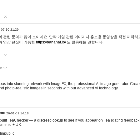
-07-10 21:29
 관련 문의가 많아 보이네요. 만약 게임 관련 이미지나 홍보용 동영상을 직접 제작하고 
과 영상 편집이 가능한
https://bananai.io/
도 활용해볼 만합니다.
11:35
eas into stunning artwork with ImageFX, the professional AI image generator. Create
, and photo-realistic images in seconds with our advanced AI technology.
ame
26-01-09 14:18
 I built TeaChecker — a discreet lookup to see if you appear on Tea (dating feedback
n trust + UX.
dinpublic