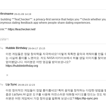
efirstname
26-01-09 14:19
m building **TeaChecker**: a privacy-first service that helps you **check whether y
onymous dating feedback app where people share dating experiences.
Link:**
https://teachecker.net/
답글달기
Hubble Birthday
26-04-17 15:15
이런 게임들은 정말 창의력을 자극하네요! 이렇게 독특한 음악과 캐릭터를 만들 
는 사실에 흥미를 느꼈어요. 저도 NASA 아카이브에서 허블 생일 이미지를 찾아
얻어봤답니다. 여러분은 어떤 영감을 받아보셨나요?
https://hubblebirthday.org
Lip Sync
26-06-23 12:23
이런 창의적인 게임들이 정말 흥미롭네요! 특히 음악을 창작하는 다양한 방법을 탐
즘은 LipSync AI 같은 도구를 사용해 자연스러운 대화형 비디오를 만드는 것도 
러분은 어떤 게임에서 가장 창의성을 발휘해 보셨나요?
https://lip-sync.pro