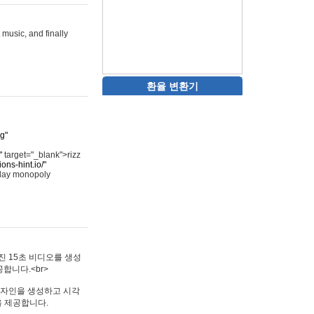
 music, and finally
환율 변환기
rg"
"
target="_blank">rizz
ons-hint.io/"
play monopoly
멋진 15초 비디오를 생성
합니다.<br>
타투 디자인을 생성하고 시각
을 제공합니다.