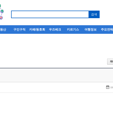
부동산
구인구직
카페/동호회
우즈베크
키르기스
여행정보
주요연
18