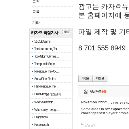
문화
광고는 카자흐뉴
교육
본 홈페이지에 
기타
파일 제작 및 기
카자흐 특집기사
more
51 Club Game
8 701 555 8949
The Unassuming Thr…
Top Platform Games…
The speed in Slope
Pokerogue: The Pok…
Snow Rider: Endles…
Re: Pokerogue: The…
댓글목록
948
Drive Mad: 물리 엔진이 …
When every fractio…
Pokemon Infinit…
24-08-14 17:
Some areas in
https://pokemoni
When every move ge…
challenges test players' proble
Empty room
Keep in touch
답글달기