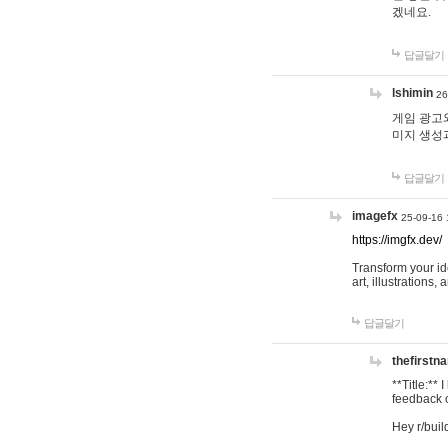
겠네요.
답글달기
lshimin
26
게임 광고와
미지 생성
답글달기
imagefx
25-09-16 
https://imgfx.dev/
Transform your id
art, illustrations
답글달기
thefirstn
**Title:**
feedback o
Hey r/buil