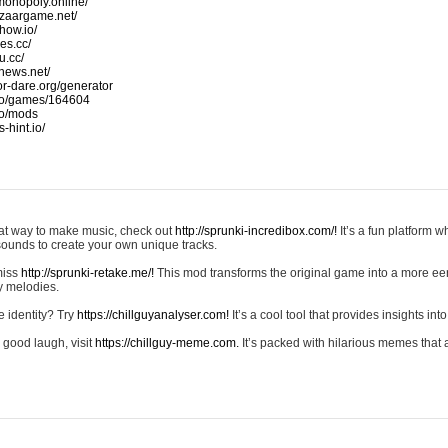
monopoly.online/
azaargame.net/
how.io/
nes.cc/
u.cc/
news.net/
-or-dare.org/generator
io/games/164604
io/mods
-hint.io/
reat way to make music, check out
http://sprunki-incredibox.com/!
It’s a fun platform 
sounds to create your own unique tracks.
 miss
http://sprunki-retake.me/!
This mod transforms the original game into a more ee
ky melodies.
e identity? Try
https://chillguyanalyser.com!
It’s a cool tool that provides insights into 
 good laugh, visit
https://chillguy-meme.com.
It’s packed with hilarious memes that 