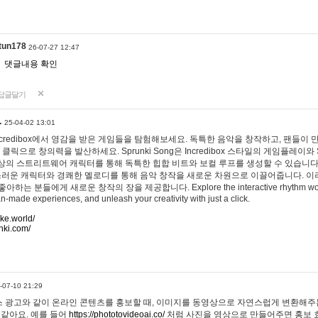
tun178
26-07-27 12:47
댓글내용 확인
답글달기
…
25-04-02 13:01
 Incredibox에서 영감을 받은 게임들을 탐험해보세요. 독특한 음악을 창작하고, 팬들이
 클릭으로 창의력을 발산하세요. Sprunki Song은 Incredibox 스타일의 게임플레이와 
상의 스트리트웨어 캐릭터를 통해 독특한 힙합 비트와 보컬 루프를 생성할 수 있습니다. 또한
사랑스러운 캐릭터와 경쾌한 멜로디를 통해 음악 창작을 새로운 차원으로 이끌어줍니다. 이
는 분들에게 새로운 창작의 장을 제공합니다. Explore the interactive rhythm world 
n-made experiences, and unleash your creativity with just a click.
ake.world/
nki.com/
-07-10 21:29
 광고와 같이 온라인 콘텐츠를 홍보할 때, 이미지를 동영상으로 자연스럽게 변환해주는
 같아요. 예를 들어
https://phototovideoai.co/
처럼 사진을 영상으로 만들어주면 홍보 효