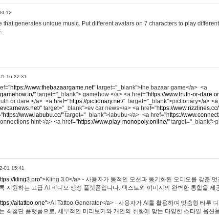
00:12
hat generates unique music. Put different avatars on 7 characters to play different
.
01-16 22:31
ref="
https://www.thebazaargame.net"
target="_blank">the bazaar game</a> <a
.gamehow.io/"
target="_blank"> gamehow </a> <a href="
https://www.truth-or-dare.o
ruth or dare </a> <a href="
https://pictionary.net/"
target="_blank">pictionary</a> <a
.evcarnews.net/"
target="_blank">ev car news</a> <a href="
https://www.rizzlines.cc/
="
https://www.labubu.cc/"
target="_blank">labubu</a> <a href="
https://www.connecti
onnections hint</a> <a href="
https://www.play-monopoly.online/"
target="_blank">
2-01 15:41
ttps://kling3.pro"
>Kling 3.0</a> - 사용자가 동적인 모션과 동기화된 오디오를 갖춘 
록 지원하는 고급 AI 비디오 생성 플랫폼입니다. 텍스트와 이미지의 완벽한 통합을 제공
ttps://aitattoo.one"
>AI Tattoo Generator</a> - 사용자가 AI를 활용하여 맞춤형 
있는 최첨단 플랫폼으로, 세부적인 미리보기와 개인의 취향에 맞는 다양한 스타일 옵션