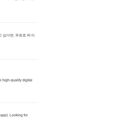
싶다면, 무료로 AI 이
 high-quality digital
 app). Looking for