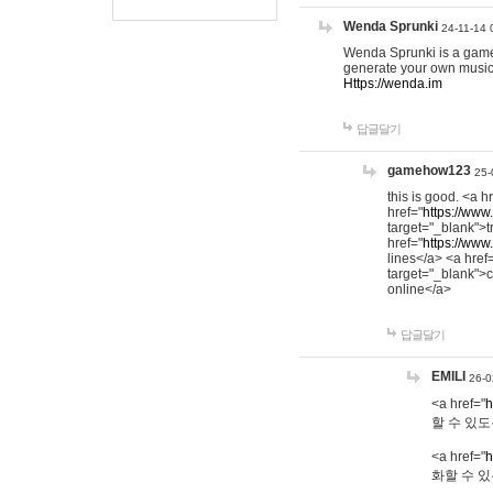
Wenda Sprunki
24-11-14 
Wenda Sprunki is a game t
generate your own music
Https://wenda.im
답글달기
gamehow123
25-
this is good. <a h
href="
https://www
target="_blank">t
href="
https://www
lines</a> <a href
target="_blank">c
online</a>
답글달기
EMILI
26-0
<a href="
h
할 수 있도
<a href="
h
화할 수 