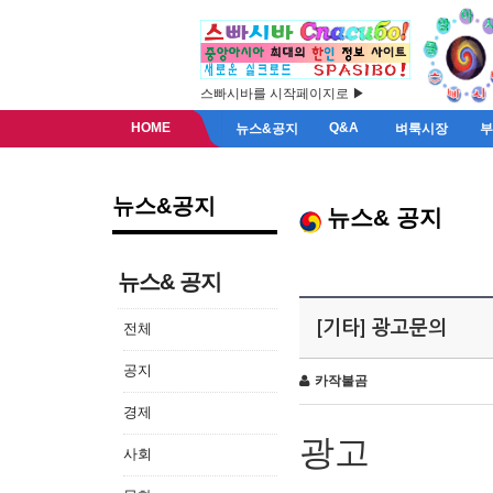
스빠시바를 시작페이지로 ▶
HOME
Q&A
뉴스&공지
벼룩시장
뉴스&공지
뉴스& 공지
뉴스& 공지
[기타] 광고문의
전체
공지
카작불곰
경제
광고
사회