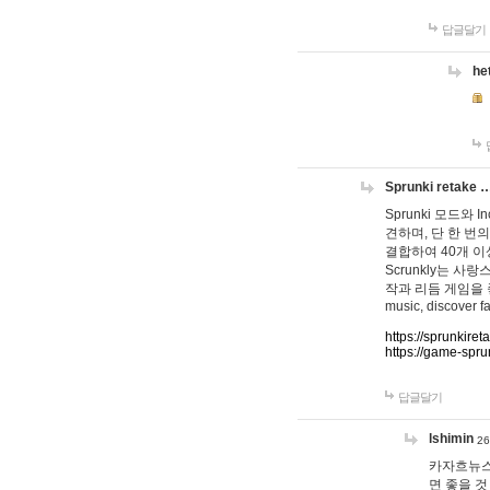
답글달기
he
Sprunki retake 
Sprunki 모드와
견하며, 단 한 번의
결합하여 40개 이
Scrunkly는 
작과 리듬 게임을 좋아하
music, discover fa
https://sprunkiret
https://game-spru
답글달기
lshimin
26
카자흐뉴스
면 좋을 것