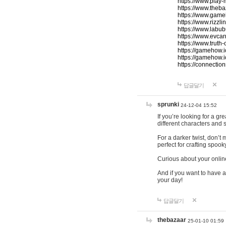
https://www.play-
https://www.theb
https://www.game
https://www.rizzli
https://www.labub
https://www.evcar
https://www.truth
https://gamehow.
https://gamehow.
https://connections
답글달기
sprunki
24-12-04 15:52
If you’re looking for a g
different characters and 
For a darker twist, don’t
perfect for crafting spoo
Curious about your onlin
And if you want to have a
your day!
답글달기
thebazaar
25-01-10 01:59