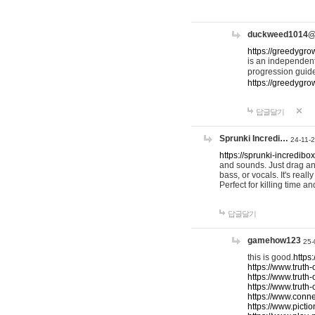
duckweed1014
https://greedygro
is an independent
progression guid
https://greedygr
답글달기
Sprunki Incredi…
24-11-
https://sprunki-incredibo
and sounds. Just drag an
bass, or vocals. It's rea
Perfect for killing time an
답글달기
gamehow123
25-
this is good.
https
https://www.truth-
https://www.truth-
https://www.truth
https://www.connec
https://www.pictio