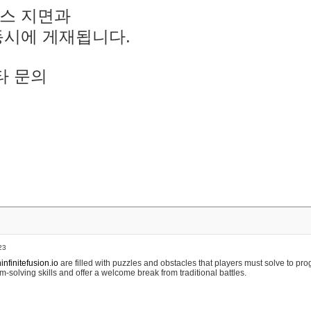
스 지면과
동시에 게재됩니다.
타 문의
23
nfinitefusion.io
are filled with puzzles and obstacles that players must solve to pr
m-solving skills and offer a welcome break from traditional battles.