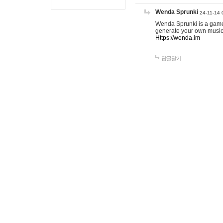
Wenda Sprunki
24-11-14 
Wenda Sprunki is a game t
generate your own music
Https://wenda.im
답글달기
gamehow123
25-
this is good. <a h
href="
https://www
target="_blank">t
href="
https://www
lines</a> <a href
target="_blank">c
online</a>
답글달기
EMILI
26-0
<a href="
h
할 수 있도
<a href="
h
화할 수 