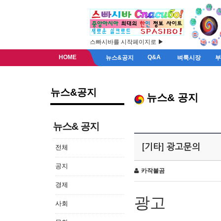
스빠시바를 시작페이지로 ▶
HOME
Q&A
뉴스&공지
벼룩시장
뉴스&공지
뉴스& 공지
뉴스& 공지
[기타] 광고문의
전체
공지
카작불곰
경제
광고
사회