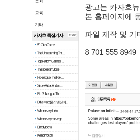
문화
광고는 카자흐뉴
교육
본 홈페이지에 
기타
파일 제작 및 기
카자흐 특집기사
more
51 Club Game
8 701 555 8949
The Unassuming Thr…
Top Platform Games…
The speed in Slope
Pokerogue: The Pok…
Snow Rider: Endles…
Re: Pokerogue: The…
댓글목록
949
Drive Mad: 물리 엔진이 …
When every fractio…
Pokemon Infinit…
24-08-14 17:
Some areas in
https://pokemoni
When every move ge…
challenges test players' proble
Empty room
Keep in touch
답글달기