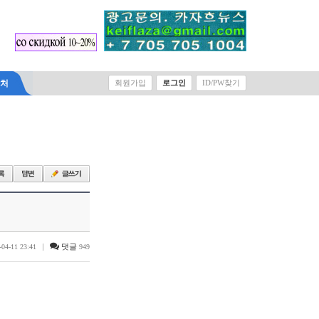
락처
회원가입
로그인
ID/PW찾기
|
댓글
-04-11 23:41
949