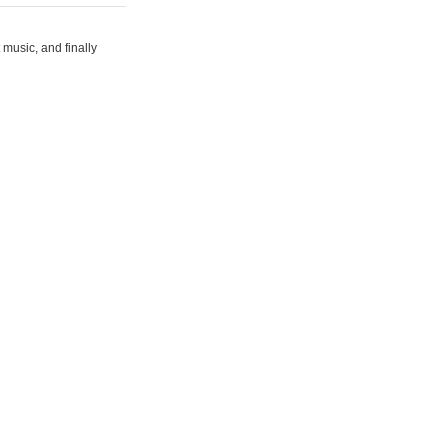
 music, and finally
rg"
"
target="_blank">rizz
ons-hint.io/"
play monopoly
멋진 15초 비디오를 생성
합니다.<br>
타투 디자인을 생성하고 시각
을 제공합니다.