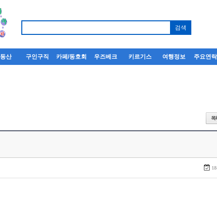
부동산
구인구직
카페/동호회
우즈베크
키르기스
여행정보
주요연
18