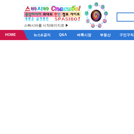
스빠시바를 시작페이지로 ▶
HOME
Q&A
뉴스&공지
벼룩시장
부동산
구인구직