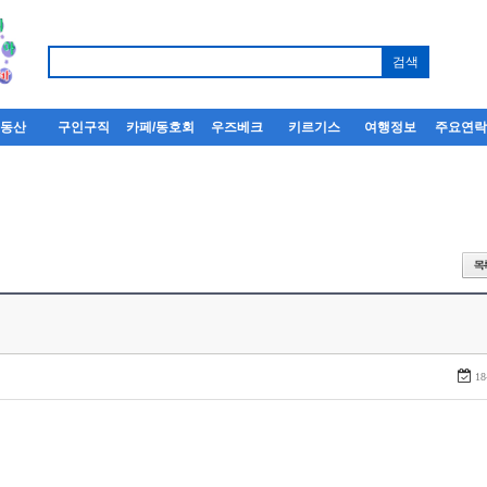
부동산
구인구직
카페/동호회
우즈베크
키르기스
여행정보
주요연
18