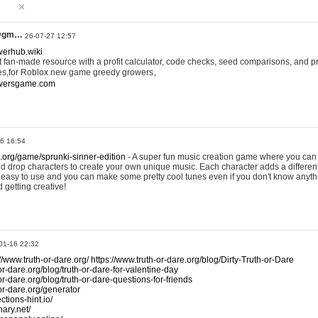
@gm…
26-07-27 12:57
werhub.wiki
 fan-made resource with a profit calculator, code checks, seed comparisons, and pr
es,for Roblox new game greedy growers。
owersgame.com
26 16:54
x.org/game/sprunki-sinner-edition
- A super fun music creation game where you can 
d drop characters to create your own unique music. Each character adds a differen
lly easy to use and you can make some pretty cool tunes even if you don't know anyt
d getting creative!
01-16 22:32
://www.truth-or-dare.org/
https://www.truth-or-dare.org/blog/Dirty-Truth-or-Dare
or-dare.org/blog/truth-or-dare-for-valentine-day
or-dare.org/blog/truth-or-dare-questions-for-friends
-or-dare.org/generator
tions-hint.io/
nary.net/