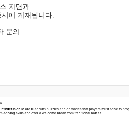
스 지면과
동시에 게재됩니다.
타 문의
23
nfinitefusion.io
are filled with puzzles and obstacles that players must solve to pr
m-solving skills and offer a welcome break from traditional battles.