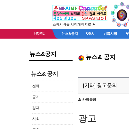
스빠시바를 시작페이지로 ▶
HOME
Q&A
뉴스&공지
벼룩시장
뉴스&공지
뉴스& 공지
뉴스& 공지
[기타] 광고문의
전체
공지
카작불곰
경제
광고
사회