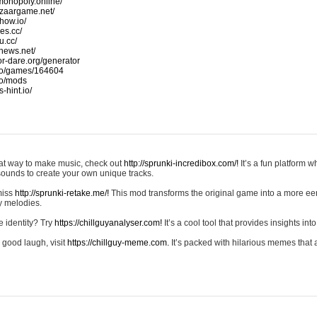
monopoly.online/
azaargame.net/
how.io/
nes.cc/
u.cc/
news.net/
-or-dare.org/generator
io/games/164604
io/mods
-hint.io/
reat way to make music, check out
http://sprunki-incredibox.com/!
It’s a fun platform 
sounds to create your own unique tracks.
 miss
http://sprunki-retake.me/!
This mod transforms the original game into a more ee
ky melodies.
e identity? Try
https://chillguyanalyser.com!
It’s a cool tool that provides insights into 
 good laugh, visit
https://chillguy-meme.com.
It’s packed with hilarious memes that 