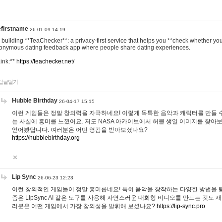
efirstname
26-01-09 14:19
m building **TeaChecker**: a privacy-first service that helps you **check whether y
onymous dating feedback app where people share dating experiences.
Link:**
https://teachecker.net/
답글달기
Hubble Birthday
26-04-17 15:15
이런 게임들은 정말 창의력을 자극하네요! 이렇게 독특한 음악과 캐릭터를 만들 
는 사실에 흥미를 느꼈어요. 저도 NASA 아카이브에서 허블 생일 이미지를 찾아
얻어봤답니다. 여러분은 어떤 영감을 받아보셨나요?
https://hubblebirthday.org
Lip Sync
26-06-23 12:23
이런 창의적인 게임들이 정말 흥미롭네요! 특히 음악을 창작하는 다양한 방법을 탐
즘은 LipSync AI 같은 도구를 사용해 자연스러운 대화형 비디오를 만드는 것도 
러분은 어떤 게임에서 가장 창의성을 발휘해 보셨나요?
https://lip-sync.pro