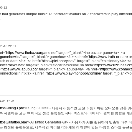
00:12
hat generates unique music. Put different avatars on 7 characters to play different
.
01-16 22:31
ref="
https://www.thebazaargame.net"
target="_blank">the bazaar game</a> <a
.gamehow.io/"
target="_blank"> gamehow </a> <a href="
https://www.truth-or-dare.o
ruth or dare </a> <a href="
https://pictionary.net/"
target="_blank">pictionary</a> <a
.evcarnews.net/"
target="_blank">ev car news</a> <a href="
https://www.rizzlines.cc/
="
https://www.labubu.cc/"
target="_blank">labubu</a> <a href="
https://www.connecti
onnections hint</a> <a href="
https://www.play-monopoly.online/"
target="_blank">
2-01 15:41
ttps://kling3.pro"
>Kling 3.0</a> - 사용자가 동적인 모션과 동기화된 오디오를 갖춘 
록 지원하는 고급 AI 비디오 생성 플랫폼입니다. 텍스트와 이미지의 완벽한 통합을 제공
ttps://aitattoo.one"
>AI Tattoo Generator</a> - 사용자가 AI를 활용하여 맞춤형 
있는 최첨단 플랫폼으로, 세부적인 미리보기와 개인의 취향에 맞는 다양한 스타일 옵션