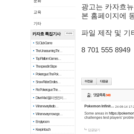
문화
광고는 카자흐뉴
교육
본 홈페이지에 
기타
파일 제작 및 기
카자흐 특집기사
more
51 Club Game
8 701 555 8949
The Unassuming Thr…
Top Platform Games…
The speed in Slope
Pokerogue: The Pok…
Snow Rider: Endles…
Re: Pokerogue: The…
댓글목록
948
Drive Mad: 물리 엔진이 …
When every fractio…
Pokemon Infinit…
24-08-14 17:
Some areas in
https://pokemoni
When every move ge…
challenges test players' proble
Empty room
Keep in touch
답글달기