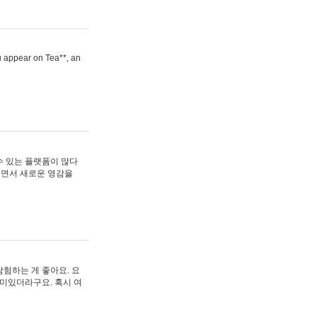
ou appear on Tea**, an
수 있는 플랫폼이 많다
보면서 새로운 영감을
험하는 게 좋아요. 요
재미있더라구요. 혹시 여