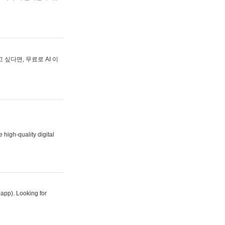
싶다면, 무료로 AI 이
 high-quality digital
 app). Looking for