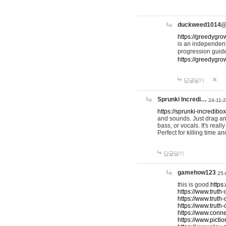
duckweed1014
https://greedygro
is an independent
progression guid
https://greedygr
답글달기
Sprunki Incredi…
24-11-
https://sprunki-incredibo
and sounds. Just drag an
bass, or vocals. It's rea
Perfect for killing time an
답글달기
gamehow123
25-
this is good.
https
https://www.truth-
https://www.truth-
https://www.truth
https://www.connec
https://www.pictio