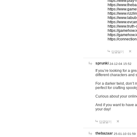
https://www.play-
https://www.theb
https://www.game
https://www.rizzli
https://www.labub
https://www.evcar
https://www.truth
https://gamehow.
https://gamehow.
https://connections
답글달기
sprunki
24-12-04 15:52
If you’re looking for a g
different characters and 
For a darker twist, don’t
perfect for crafting spoo
Curious about your onlin
And if you want to have a
your day!
답글달기
thebazaar
25-01-10 01:59