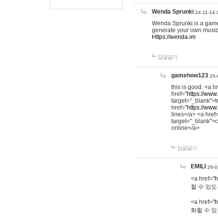
Wenda Sprunki
24-11-14 
Wenda Sprunki is a game t
generate your own music
Https://wenda.im
답글달기
gamehow123
25-
this is good. <a h
href="
https://www
target="_blank">t
href="
https://www
lines</a> <a href
target="_blank">c
online</a>
답글달기
EMILI
26-0
<a href="
h
할 수 있도
<a href="
h
화할 수 