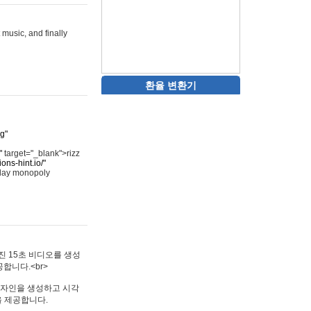
 music, and finally
환율 변환기
rg"
"
target="_blank">rizz
ons-hint.io/"
play monopoly
멋진 15초 비디오를 생성
합니다.<br>
타투 디자인을 생성하고 시각
을 제공합니다.