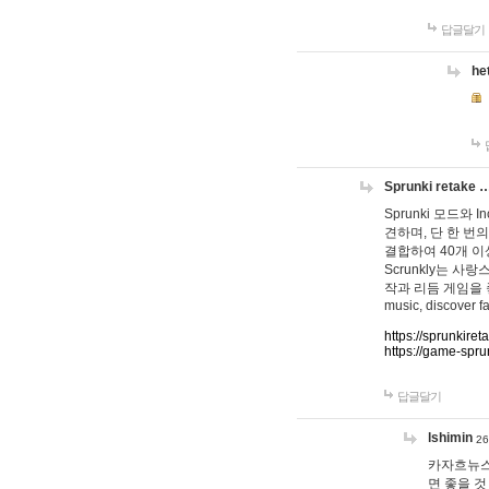
답글달기
he
Sprunki retake 
Sprunki 모드와
견하며, 단 한 번의
결합하여 40개 이
Scrunkly는 
작과 리듬 게임을 좋아하
music, discover fa
https://sprunkiret
https://game-spru
답글달기
lshimin
26
카자흐뉴스
면 좋을 것