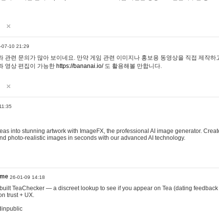
-07-10 21:29
 관련 문의가 많아 보이네요. 만약 게임 관련 이미지나 홍보용 동영상을 직접 제작하고 
과 영상 편집이 가능한
https://bananai.io/
도 활용해볼 만합니다.
11:35
eas into stunning artwork with ImageFX, the professional AI image generator. Create
, and photo-realistic images in seconds with our advanced AI technology.
ame
26-01-09 14:18
 I built TeaChecker — a discreet lookup to see if you appear on Tea (dating feedback
n trust + UX.
dinpublic