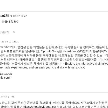
tun178
26-07-27 12:47
댓글내용 확인
답글달기
…
25-04-02 13:01
 Incredibox에서 영감을 받은 게임들을 탐험해보세요. 독특한 음악을 창작하고, 팬들이
 클릭으로 창의력을 발산하세요. Sprunki Song은 Incredibox 스타일의 게임플레이와 
상의 스트리트웨어 캐릭터를 통해 독특한 힙합 비트와 보컬 루프를 생성할 수 있습니다. 또한
사랑스러운 캐릭터와 경쾌한 멜로디를 통해 음악 창작을 새로운 차원으로 이끌어줍니다. 이
는 분들에게 새로운 창작의 장을 제공합니다. Explore the interactive rhythm world 
n-made experiences, and unleash your creativity with just a click.
ake.world/
nki.com/
-07-10 21:29
 광고와 같이 온라인 콘텐츠를 홍보할 때, 이미지를 동영상으로 자연스럽게 변환해주는
 같아요. 예를 들어
https://phototovideoai.co/
처럼 사진을 영상으로 만들어주면 홍보 효