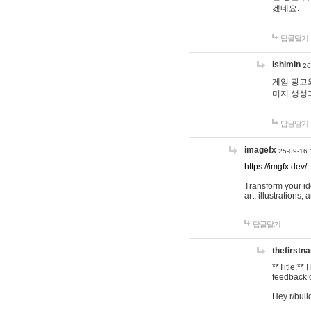
겠네요.
답글달기
lshimin
26
게임 광고와
미지 생성
답글달기
imagefx
25-09-16 
https://imgfx.dev/
Transform your id
art, illustrations
답글달기
thefirstn
**Title:**
feedback o
Hey r/buil