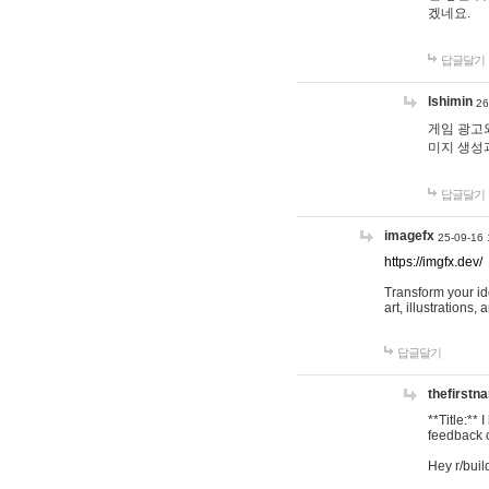
겠네요.
답글달기
lshimin
26
게임 광고와
미지 생성
답글달기
imagefx
25-09-16 
https://imgfx.dev/
Transform your id
art, illustrations
답글달기
thefirstn
**Title:**
feedback o
Hey r/buil