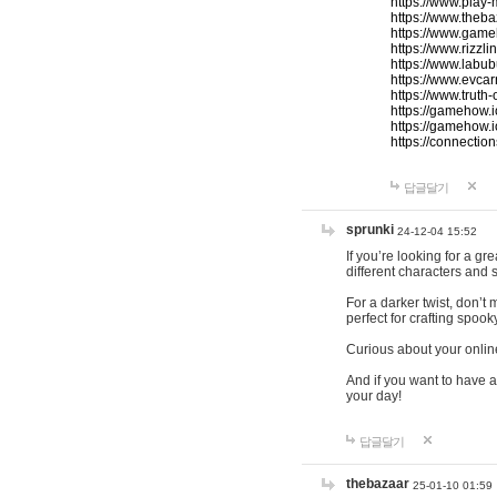
https://www.play-
https://www.theb
https://www.game
https://www.rizzli
https://www.labub
https://www.evcar
https://www.truth
https://gamehow.
https://gamehow.
https://connections
답글달기
sprunki
24-12-04 15:52
If you’re looking for a g
different characters and 
For a darker twist, don’t
perfect for crafting spoo
Curious about your onlin
And if you want to have a
your day!
답글달기
thebazaar
25-01-10 01:59