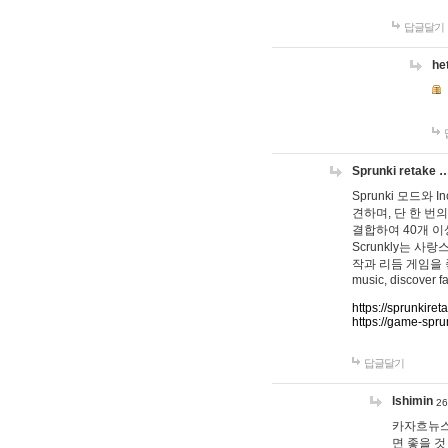
답글달기
he
Sprunki retake 
Sprunki 모드와
견하며, 단 한 번의
결합하여 40개 이
Scrunkly는 
작과 리듬 게임을 좋아하
music, discover fa
https://sprunkiret
https://game-spru
답글달기
lshimin
26
카자흐뉴스
면 좋을 것