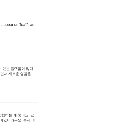
ou appear on Tea**, an
수 있는 플랫폼이 많다
보면서 새로운 영감을
험하는 게 좋아요. 요
재미있더라구요. 혹시 여