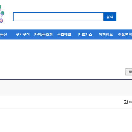
부동산
구인구직
카페/동호회
우즈베크
키르기스
여행정보
주요연
18