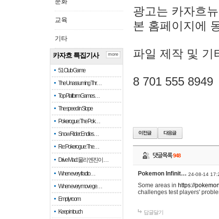
문화
광고는 카자흐뉴
교육
본 홈페이지에 
기타
파일 제작 및 기
카자흐 특집기사
more
51 Club Game
8 701 555 8949
The Unassuming Thr…
Top Platform Games…
The speed in Slope
Pokerogue: The Pok…
Snow Rider: Endles…
Re: Pokerogue: The…
댓글목록
948
Drive Mad: 물리 엔진이 …
When every fractio…
Pokemon Infinit…
24-08-14 17:
Some areas in
https://pokemoni
When every move ge…
challenges test players' proble
Empty room
Keep in touch
답글달기