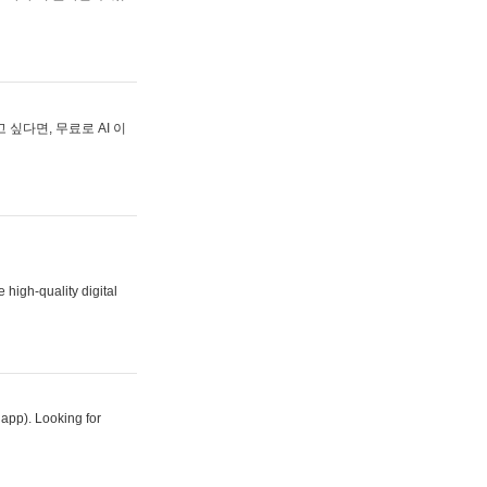
싶다면, 무료로 AI 이
 high-quality digital
 app). Looking for