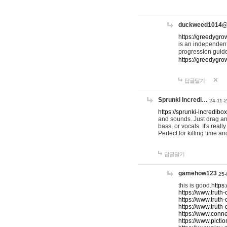
duckweed1014
https://greedygro
is an independent
progression guid
https://greedygr
답글달기
Sprunki Incredi…
24-11-
https://sprunki-incredibo
and sounds. Just drag an
bass, or vocals. It's rea
Perfect for killing time an
답글달기
gamehow123
25-
this is good.
https
https://www.truth-
https://www.truth-
https://www.truth
https://www.connec
https://www.pictio