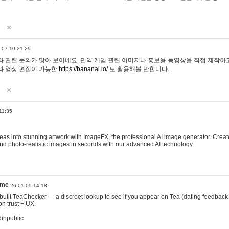
-07-10 21:29
 관련 문의가 많아 보이네요. 만약 게임 관련 이미지나 홍보용 동영상을 직접 제작하고 
과 영상 편집이 가능한
https://bananai.io/
도 활용해볼 만합니다.
11:35
eas into stunning artwork with ImageFX, the professional AI image generator. Create
, and photo-realistic images in seconds with our advanced AI technology.
ame
26-01-09 14:18
 I built TeaChecker — a discreet lookup to see if you appear on Tea (dating feedback
n trust + UX.
dinpublic