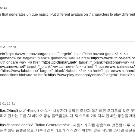
00:12
hat generates unique music. Put different avatars on 7 characters to play different
.
01-16 22:31
ref="
https://www.thebazaargame.net"
target="_blank">the bazaar game</a> <a
.gamehow.io/"
target="_blank"> gamehow </a> <a href="
https://www.truth-or-dare.o
ruth or dare </a> <a href="
https://pictionary.net/"
target="_blank">pictionary</a> <a
.evcarnews.net/"
target="_blank">ev car news</a> <a href="
https://www.rizzlines.cc/
="
https://www.labubu.cc/"
target="_blank">labubu</a> <a href="
https://www.connecti
onnections hint</a> <a href="
https://www.play-monopoly.online/"
target="_blank">
2-01 15:41
ttps://kling3.pro"
>Kling 3.0</a> - 사용자가 동적인 모션과 동기화된 오디오를 갖춘 
록 지원하는 고급 AI 비디오 생성 플랫폼입니다. 텍스트와 이미지의 완벽한 통합을 제공
ttps://aitattoo.one"
>AI Tattoo Generator</a> - 사용자가 AI를 활용하여 맞춤형 
있는 최첨단 플랫폼으로, 세부적인 미리보기와 개인의 취향에 맞는 다양한 스타일 옵션