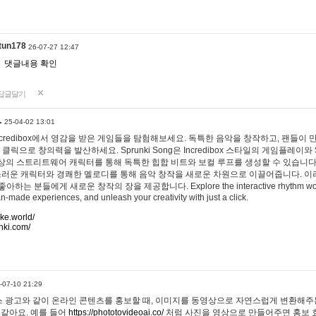
tun178
26-07-27 12:47
댓글내용 확인
답글달기
…
25-04-02 13:01
 Incredibox에서 영감을 받은 게임들을 탐험해보세요. 독특한 음악을 창작하고, 팬들이
 클릭으로 창의력을 발산하세요. Sprunki Song은 Incredibox 스타일의 게임플레이와 
상의 스트리트웨어 캐릭터를 통해 독특한 힙합 비트와 보컬 루프를 생성할 수 있습니다. 또한
사랑스러운 캐릭터와 경쾌한 멜로디를 통해 음악 창작을 새로운 차원으로 이끌어줍니다. 이
는 분들에게 새로운 창작의 장을 제공합니다. Explore the interactive rhythm world 
n-made experiences, and unleash your creativity with just a click.
ake.world/
nki.com/
-07-10 21:29
 광고와 같이 온라인 콘텐츠를 홍보할 때, 이미지를 동영상으로 자연스럽게 변환해주는
 같아요. 예를 들어
https://phototovideoai.co/
처럼 사진을 영상으로 만들어주면 홍보 효