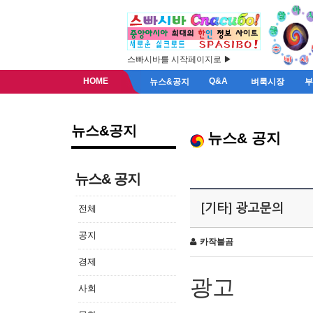
스빠시바를 시작페이지로 ▶
HOME
Q&A
뉴스&공지
벼룩시장
뉴스&공지
뉴스& 공지
뉴스& 공지
[기타] 광고문의
전체
공지
카작불곰
경제
광고
사회