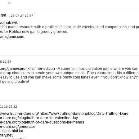
@gm…
26-07-27 12:57
werhub.wiki
 fan-made resource with a profit calculator, code checks, seed comparisons, and pr
es,for Roblox new game greedy growers。
owersgame.com
26 16:54
x.org/game/sprunki-sinner-edition
- A super fun music creation game where you can 
d drop characters to create your own unique music. Each character adds a differen
lly easy to use and you can make some pretty cool tunes even if you don't know anyt
d getting creative!
01-16 22:32
://www.truth-or-dare.org/
https://www.truth-or-dare.org/blog/Dirty-Truth-or-Dare
or-dare.org/blog/truth-or-dare-for-valentine-day
or-dare.org/blog/truth-or-dare-questions-for-friends
-or-dare.org/generator
tions-hint.io/
nary.net/