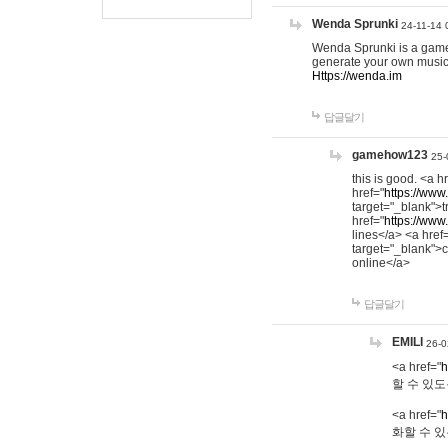
Wenda Sprunki
24-11-14 
Wenda Sprunki is a game t
generate your own music
Https://wenda.im
답글달기
gamehow123
25-
this is good. <a h
href="
https://www
target="_blank">t
href="
https://www
lines</a> <a href
target="_blank">c
online</a>
답글달기
EMILI
26-0
<a href="
h
할 수 있도
<a href="
h
화할 수 