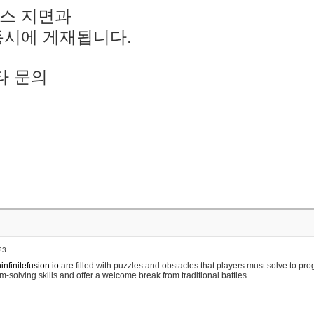
스 지면과
동시에 게재됩니다.
타 문의
23
nfinitefusion.io
are filled with puzzles and obstacles that players must solve to pr
m-solving skills and offer a welcome break from traditional battles.