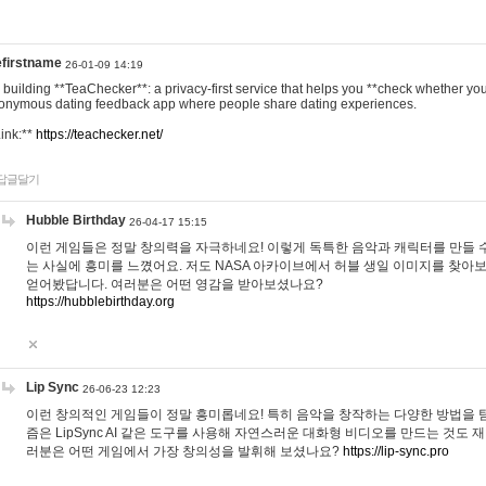
efirstname
26-01-09 14:19
m building **TeaChecker**: a privacy-first service that helps you **check whether y
onymous dating feedback app where people share dating experiences.
Link:**
https://teachecker.net/
답글달기
Hubble Birthday
26-04-17 15:15
이런 게임들은 정말 창의력을 자극하네요! 이렇게 독특한 음악과 캐릭터를 만들 
는 사실에 흥미를 느꼈어요. 저도 NASA 아카이브에서 허블 생일 이미지를 찾아
얻어봤답니다. 여러분은 어떤 영감을 받아보셨나요?
https://hubblebirthday.org
Lip Sync
26-06-23 12:23
이런 창의적인 게임들이 정말 흥미롭네요! 특히 음악을 창작하는 다양한 방법을 탐
즘은 LipSync AI 같은 도구를 사용해 자연스러운 대화형 비디오를 만드는 것도 
러분은 어떤 게임에서 가장 창의성을 발휘해 보셨나요?
https://lip-sync.pro