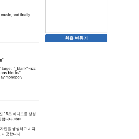
 music, and finally
환율 변환기
rg"
"
target="_blank">rizz
ons-hint.io/"
play monopoly
멋진 15초 비디오를 생성
합니다.<br>
타투 디자인을 생성하고 시각
을 제공합니다.