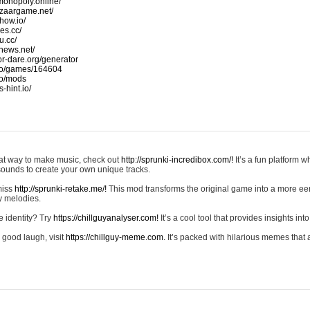
monopoly.online/
azaargame.net/
how.io/
nes.cc/
u.cc/
news.net/
-or-dare.org/generator
io/games/164604
io/mods
-hint.io/
reat way to make music, check out
http://sprunki-incredibox.com/!
It’s a fun platform 
sounds to create your own unique tracks.
 miss
http://sprunki-retake.me/!
This mod transforms the original game into a more ee
ky melodies.
e identity? Try
https://chillguyanalyser.com!
It’s a cool tool that provides insights into 
 good laugh, visit
https://chillguy-meme.com.
It’s packed with hilarious memes that 