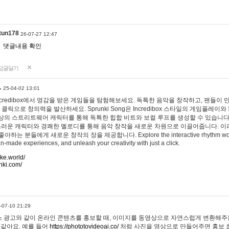
tun178
26-07-27 12:47
댓글내용 확인
답글달기
…
25-04-02 13:01
 Incredibox에서 영감을 받은 게임들을 탐험해보세요. 독특한 음악을 창작하고, 팬들이
 클릭으로 창의력을 발산하세요. Sprunki Song은 Incredibox 스타일의 게임플레이와 
상의 스트리트웨어 캐릭터를 통해 독특한 힙합 비트와 보컬 루프를 생성할 수 있습니다. 또한
사랑스러운 캐릭터와 경쾌한 멜로디를 통해 음악 창작을 새로운 차원으로 이끌어줍니다. 이
는 분들에게 새로운 창작의 장을 제공합니다. Explore the interactive rhythm world 
n-made experiences, and unleash your creativity with just a click.
ake.world/
nki.com/
-07-10 21:29
 광고와 같이 온라인 콘텐츠를 홍보할 때, 이미지를 동영상으로 자연스럽게 변환해주는
 같아요. 예를 들어
https://phototovideoai.co/
처럼 사진을 영상으로 만들어주면 홍보 효