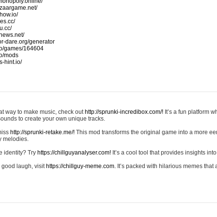
monopoly.online/
azaargame.net/
how.io/
nes.cc/
u.cc/
news.net/
-or-dare.org/generator
io/games/164604
io/mods
-hint.io/
reat way to make music, check out
http://sprunki-incredibox.com/!
It’s a fun platform 
sounds to create your own unique tracks.
 miss
http://sprunki-retake.me/!
This mod transforms the original game into a more ee
ky melodies.
e identity? Try
https://chillguyanalyser.com!
It’s a cool tool that provides insights into 
 good laugh, visit
https://chillguy-meme.com.
It’s packed with hilarious memes that 