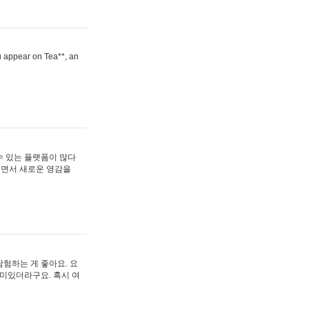
ou appear on Tea**, an
수 있는 플랫폼이 많다
보면서 새로운 영감을
험하는 게 좋아요. 요
재미있더라구요. 혹시 여