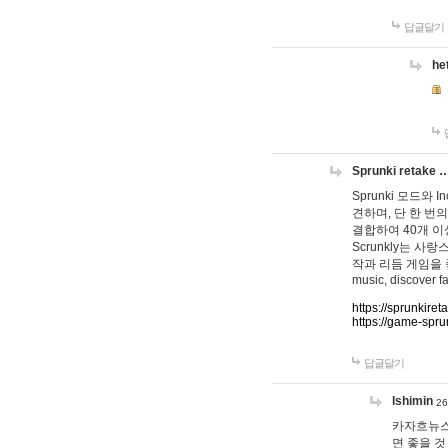
답글달기
he
Sprunki retake 
Sprunki 모드와
견하며, 단 한 번의
결합하여 40개 이
Scrunkly는 
작과 리듬 게임을 좋아하
music, discover fa
https://sprunkiret
https://game-spru
답글달기
lshimin
26
카자흐뉴스
면 좋을 것