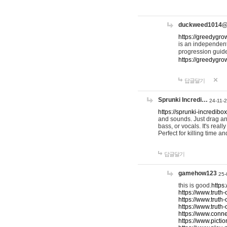
duckweed1014
https://greedygro
is an independent
progression guid
https://greedygr
답글달기
Sprunki Incredi…
24-11-
https://sprunki-incredibo
and sounds. Just drag an
bass, or vocals. It's rea
Perfect for killing time an
답글달기
gamehow123
25-
this is good.
https
https://www.truth-
https://www.truth-
https://www.truth
https://www.connec
https://www.pictio