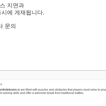
스 지면과
동시에 게재됩니다.
타 문의
23
nfinitefusion.io
are filled with puzzles and obstacles that players must solve to pr
m-solving skills and offer a welcome break from traditional battles.