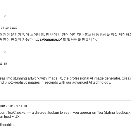
-07-10 21:29
 관련 문의가 많아 보이네요. 만약 게임 관련 이미지나 홍보용 동영상을 직접 제작하고 
과 영상 편집이 가능한
https://bananai.io/
도 활용해볼 만합니다.
11:35
eas into stunning artwork with ImageFX, the professional AI image generator. Create
, and photo-realistic images in seconds with our advanced AI technology.
ame
26-01-09 14:18
 I built TeaChecker — a discreet lookup to see if you appear on Tea (dating feedback
n trust + UX.
dinpublic