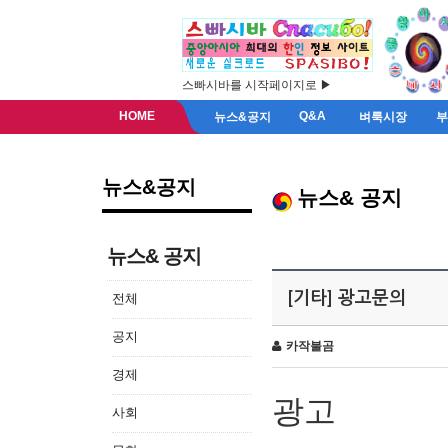
스빠시바를 시작페이지로 ▶
HOME
Q&A
뉴스&공지
벼룩시장
뉴스&공지
뉴스& 공지
뉴스& 공지
[기타] 광고문의
전체
공지
카작불곰
경제
광고
사회