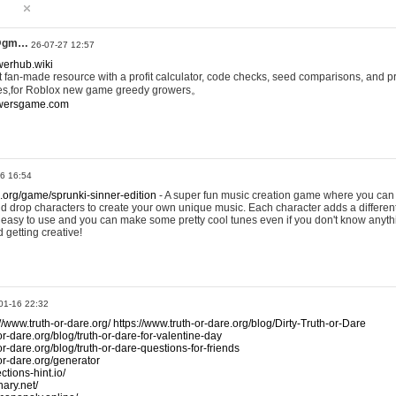
@gm…
26-07-27 12:57
werhub.wiki
 fan-made resource with a profit calculator, code checks, seed comparisons, and pr
es,for Roblox new game greedy growers。
owersgame.com
26 16:54
x.org/game/sprunki-sinner-edition
- A super fun music creation game where you can 
d drop characters to create your own unique music. Each character adds a differen
lly easy to use and you can make some pretty cool tunes even if you don't know anyt
d getting creative!
01-16 22:32
://www.truth-or-dare.org/
https://www.truth-or-dare.org/blog/Dirty-Truth-or-Dare
or-dare.org/blog/truth-or-dare-for-valentine-day
or-dare.org/blog/truth-or-dare-questions-for-friends
-or-dare.org/generator
tions-hint.io/
nary.net/