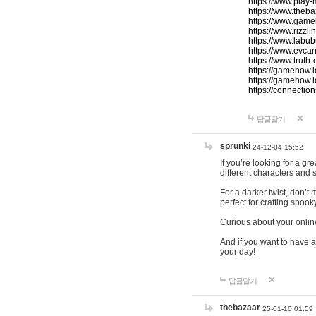
https://www.play-
https://www.theb
https://www.game
https://www.rizzli
https://www.labub
https://www.evcar
https://www.truth
https://gamehow.
https://gamehow.
https://connections
답글달기
sprunki
24-12-04 15:52
If you’re looking for a g
different characters and 
For a darker twist, don’t
perfect for crafting spoo
Curious about your onlin
And if you want to have a
your day!
답글달기
thebazaar
25-01-10 01:59