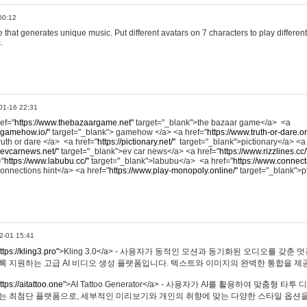
00:12
hat generates unique music. Put different avatars on 7 characters to play different
.
01-16 22:31
ref="
https://www.thebazaargame.net"
target="_blank">the bazaar game</a> <a
.gamehow.io/"
target="_blank"> gamehow </a> <a href="
https://www.truth-or-dare.o
ruth or dare </a> <a href="
https://pictionary.net/"
target="_blank">pictionary</a> <a
.evcarnews.net/"
target="_blank">ev car news</a> <a href="
https://www.rizzlines.cc/
="
https://www.labubu.cc/"
target="_blank">labubu</a> <a href="
https://www.connecti
onnections hint</a> <a href="
https://www.play-monopoly.online/"
target="_blank">
2-01 15:41
ttps://kling3.pro"
>Kling 3.0</a> - 사용자가 동적인 모션과 동기화된 오디오를 갖춘 
록 지원하는 고급 AI 비디오 생성 플랫폼입니다. 텍스트와 이미지의 완벽한 통합을 제공
ttps://aitattoo.one"
>AI Tattoo Generator</a> - 사용자가 AI를 활용하여 맞춤형 
있는 최첨단 플랫폼으로, 세부적인 미리보기와 개인의 취향에 맞는 다양한 스타일 옵션