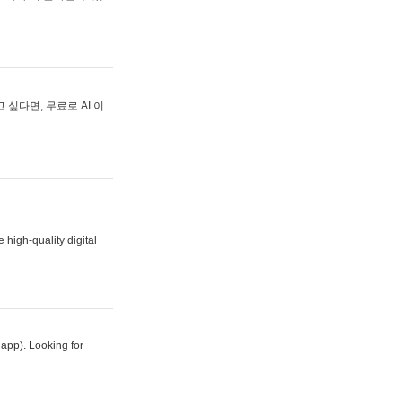
싶다면, 무료로 AI 이
 high-quality digital
 app). Looking for