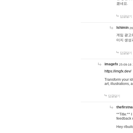
겠네요.
답글달기
lshimin
26
게임 광고와
미지 생성
답글달기
imagefx
25-09-16 
https://imgfx.dev/
Transform your id
art, illustrations
답글달기
thefirstn
**Title:**
feedback o
Hey r/buil