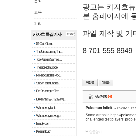
문화
광고는 카자흐뉴
교육
본 홈페이지에 
기타
파일 제작 및 기
카자흐 특집기사
more
51 Club Game
8 701 555 8949
The Unassuming Thr…
Top Platform Games…
The speed in Slope
Pokerogue: The Pok…
Snow Rider: Endles…
Re: Pokerogue: The…
댓글목록
946
Drive Mad: 물리 엔진이 …
When every fractio…
Pokemon Infinit…
24-08-14 17:
Some areas in
https://pokemoni
When every move ge…
challenges test players' proble
Empty room
Keep in touch
답글달기