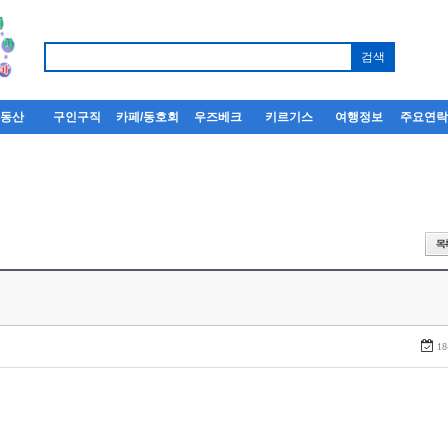
부동산
구인구직
카페/동호회
우즈베크
키르기스
여행정보
주요연
18