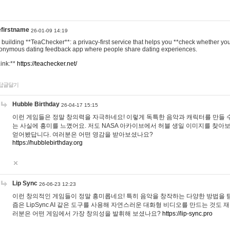
efirstname
26-01-09 14:19
m building **TeaChecker**: a privacy-first service that helps you **check whether y
onymous dating feedback app where people share dating experiences.
Link:**
https://teachecker.net/
답글달기
Hubble Birthday
26-04-17 15:15
이런 게임들은 정말 창의력을 자극하네요! 이렇게 독특한 음악과 캐릭터를 만들 
는 사실에 흥미를 느꼈어요. 저도 NASA 아카이브에서 허블 생일 이미지를 찾아
얻어봤답니다. 여러분은 어떤 영감을 받아보셨나요?
https://hubblebirthday.org
Lip Sync
26-06-23 12:23
이런 창의적인 게임들이 정말 흥미롭네요! 특히 음악을 창작하는 다양한 방법을 탐
즘은 LipSync AI 같은 도구를 사용해 자연스러운 대화형 비디오를 만드는 것도 
러분은 어떤 게임에서 가장 창의성을 발휘해 보셨나요?
https://lip-sync.pro