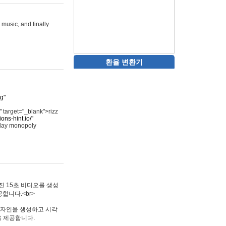
 music, and finally
환율 변환기
rg"
"
target="_blank">rizz
ons-hint.io/"
play monopoly
멋진 15초 비디오를 생성
합니다.<br>
타투 디자인을 생성하고 시각
을 제공합니다.