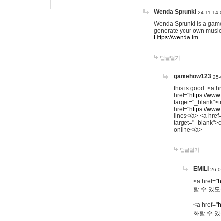
Wenda Sprunki
24-11-14 
Wenda Sprunki is a game t
generate your own music
Https://wenda.im
답글달기
gamehow123
25-
this is good. <a h
href="
https://www
target="_blank">t
href="
https://www
lines</a> <a href
target="_blank">c
online</a>
답글달기
EMILI
26-0
<a href="
h
할 수 있도
<a href="
h
화할 수 