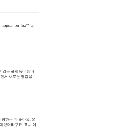
ou appear on Tea**, an
수 있는 플랫폼이 많다
보면서 새로운 영감을
험하는 게 좋아요. 요
재미있더라구요. 혹시 여