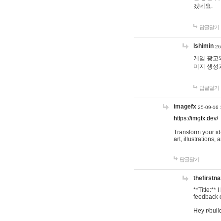
겠네요.
답글달기
lshimin
26
게임 광고와
미지 생성
답글달기
imagefx
25-09-16 
https://imgfx.dev/
Transform your id
art, illustrations
답글달기
thefirstn
**Title:**
feedback o
Hey r/buil