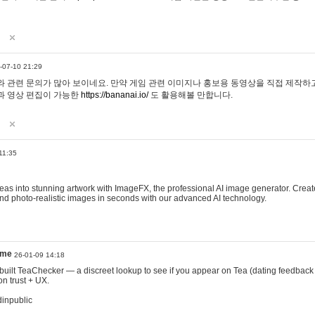
-07-10 21:29
 관련 문의가 많아 보이네요. 만약 게임 관련 이미지나 홍보용 동영상을 직접 제작하고 
과 영상 편집이 가능한
https://bananai.io/
도 활용해볼 만합니다.
11:35
eas into stunning artwork with ImageFX, the professional AI image generator. Create
, and photo-realistic images in seconds with our advanced AI technology.
ame
26-01-09 14:18
 I built TeaChecker — a discreet lookup to see if you appear on Tea (dating feedback
n trust + UX.
dinpublic