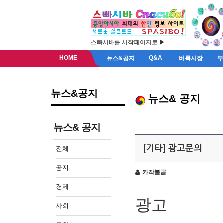
스빠시바를 시작페이지로 ▶
HOME
Q&A
뉴스&공지
벼룩시장
뉴스&공지
뉴스& 공지
뉴스& 공지
[기타] 광고문의
전체
공지
카작불곰
경제
광고
사회