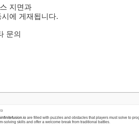
스 지면과
동시에 게재됩니다.
타 문의
23
nfinitefusion.io
are filled with puzzles and obstacles that players must solve to pr
m-solving skills and offer a welcome break from traditional battles.