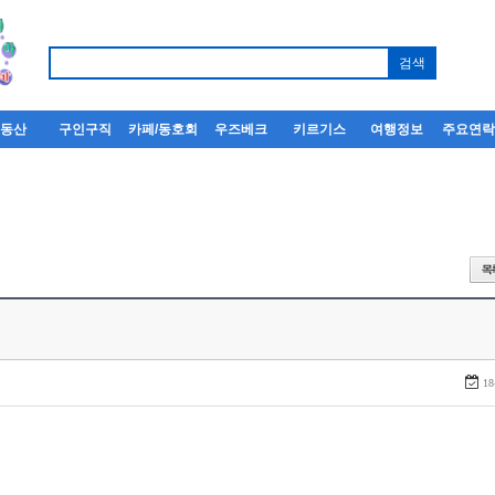
부동산
구인구직
카페/동호회
우즈베크
키르기스
여행정보
주요연
18