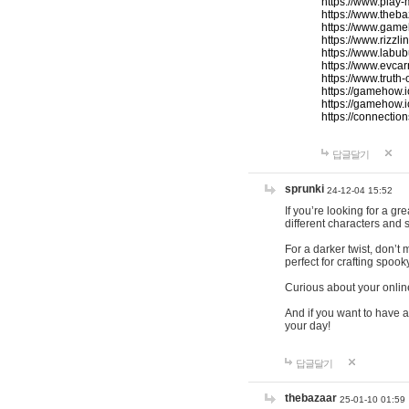
https://www.play-
https://www.theb
https://www.game
https://www.rizzli
https://www.labub
https://www.evcar
https://www.truth
https://gamehow.
https://gamehow.
https://connections
답글달기
sprunki
24-12-04 15:52
If you’re looking for a g
different characters and 
For a darker twist, don’t
perfect for crafting spoo
Curious about your onlin
And if you want to have a
your day!
답글달기
thebazaar
25-01-10 01:59