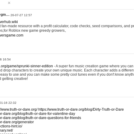
@gm…
26-07-27 12:57
werhub.wiki
 fan-made resource with a profit calculator, code checks, seed comparisons, and pr
es,for Roblox new game greedy growers。
owersgame.com
26 16:54
x.org/game/sprunki-sinner-edition
- A super fun music creation game where you can 
d drop characters to create your own unique music. Each character adds a differen
lly easy to use and you can make some pretty cool tunes even if you don't know anyt
d getting creative!
01-16 22:32
://www.truth-or-dare.org/
https://www.truth-or-dare.org/blog/Dirty-Truth-or-Dare
or-dare.org/blog/truth-or-dare-for-valentine-day
or-dare.org/blog/truth-or-dare-questions-for-friends
-or-dare.org/generator
tions-hint.io/
nary.net/