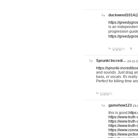
duckweed1014
https://greedygro
is an independent
progression guid
https://greedygr
답글달기
Sprunki Incredi…
24-11-
https://sprunki-incredibo
and sounds. Just drag an
bass, or vocals. It's rea
Perfect for killing time an
답글달기
gamehow123
25-
this is good.
https
https://www.truth-
https://www.truth-
https://www.truth
https://www.connec
https://www.pictio