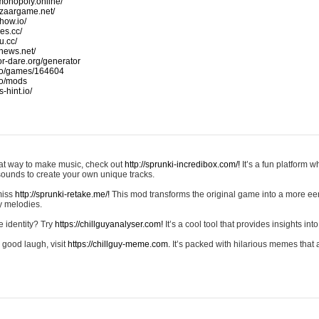
monopoly.online/
azaargame.net/
how.io/
nes.cc/
u.cc/
news.net/
-or-dare.org/generator
io/games/164604
io/mods
-hint.io/
reat way to make music, check out
http://sprunki-incredibox.com/!
It’s a fun platform 
sounds to create your own unique tracks.
 miss
http://sprunki-retake.me/!
This mod transforms the original game into a more ee
ky melodies.
e identity? Try
https://chillguyanalyser.com!
It’s a cool tool that provides insights into 
 good laugh, visit
https://chillguy-meme.com.
It’s packed with hilarious memes that 