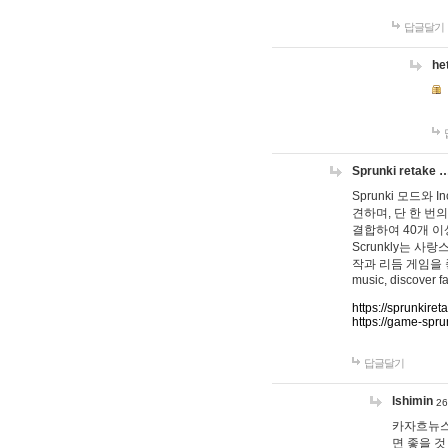
답글달기
he
Sprunki retake 
Sprunki 모드와
견하며, 단 한 번의
결합하여 40개 이
Scrunkly는 
작과 리듬 게임을 좋아하
music, discover fa
https://sprunkiret
https://game-spru
답글달기
lshimin
26
카자흐뉴스
면 좋을 것