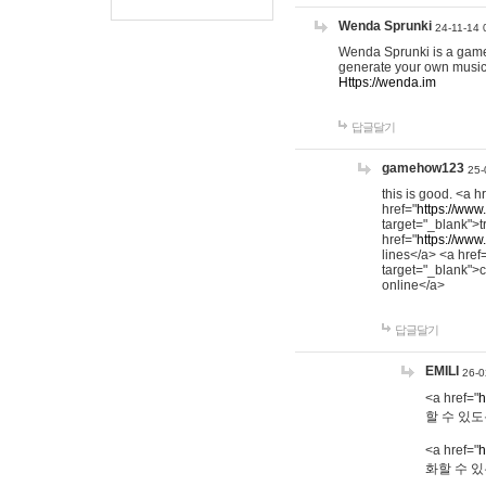
Wenda Sprunki
24-11-14 
Wenda Sprunki is a game t
generate your own music
Https://wenda.im
답글달기
gamehow123
25-
this is good. <a h
href="
https://www
target="_blank">t
href="
https://www
lines</a> <a href
target="_blank">c
online</a>
답글달기
EMILI
26-0
<a href="
h
할 수 있도
<a href="
h
화할 수 