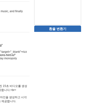
 music, and finally
환율 변환기
rg"
"
target="_blank">rizz
ons-hint.io/"
play monopoly
멋진 15초 비디오를 생성
합니다.<br>
타투 디자인을 생성하고 시각
을 제공합니다.