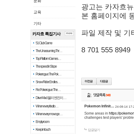
문화
광고는 카자흐뉴
교육
본 홈페이지에 
기타
파일 제작 및 기
카자흐 특집기사
more
51 Club Game
8 701 555 8949
The Unassuming Thr…
Top Platform Games…
The speed in Slope
Pokerogue: The Pok…
Snow Rider: Endles…
Re: Pokerogue: The…
댓글목록
948
Drive Mad: 물리 엔진이 …
When every fractio…
Pokemon Infinit…
24-08-14 17:
Some areas in
https://pokemoni
When every move ge…
challenges test players' proble
Empty room
Keep in touch
답글달기