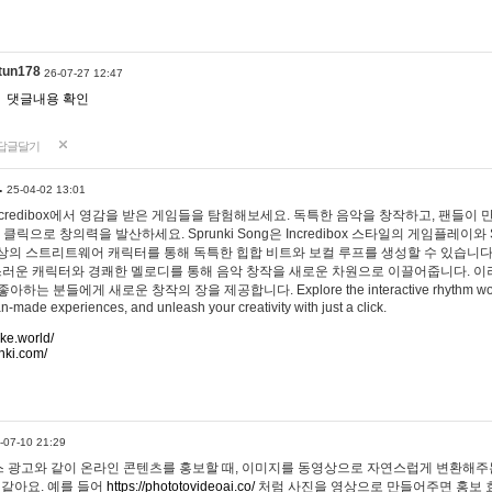
tun178
26-07-27 12:47
댓글내용 확인
답글달기
…
25-04-02 13:01
 Incredibox에서 영감을 받은 게임들을 탐험해보세요. 독특한 음악을 창작하고, 팬들이
 클릭으로 창의력을 발산하세요. Sprunki Song은 Incredibox 스타일의 게임플레이와 
상의 스트리트웨어 캐릭터를 통해 독특한 힙합 비트와 보컬 루프를 생성할 수 있습니다. 또한
사랑스러운 캐릭터와 경쾌한 멜로디를 통해 음악 창작을 새로운 차원으로 이끌어줍니다. 이
는 분들에게 새로운 창작의 장을 제공합니다. Explore the interactive rhythm world 
n-made experiences, and unleash your creativity with just a click.
ake.world/
nki.com/
-07-10 21:29
 광고와 같이 온라인 콘텐츠를 홍보할 때, 이미지를 동영상으로 자연스럽게 변환해주는
 같아요. 예를 들어
https://phototovideoai.co/
처럼 사진을 영상으로 만들어주면 홍보 효