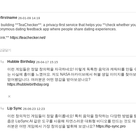
efirstname
26-01-09 14:19
m building **TeaChecker**: a privacy-first service that helps you **check whether y
onymous dating feedback app where people share dating experiences.
Link:**
https://teachecker.net/
답글달기
Hubble Birthday
26-04-17 15:15
이런 게임들은 정말 창의력을 자극하네요! 이렇게 독특한 음악과 캐릭터를 만들 
는 사실에 흥미를 느꼈어요. 저도 NASA 아카이브에서 허블 생일 이미지를 찾아
얻어봤답니다. 여러분은 어떤 영감을 받아보셨나요?
https://hubblebirthday.org
Lip Sync
26-06-23 12:23
이런 창의적인 게임들이 정말 흥미롭네요! 특히 음악을 창작하는 다양한 방법을 탐
즘은 LipSync AI 같은 도구를 사용해 자연스러운 대화형 비디오를 만드는 것도 
러분은 어떤 게임에서 가장 창의성을 발휘해 보셨나요?
https://lip-sync.pro