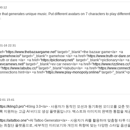
00:12
hat generates unique music. Put different avatars on 7 characters to play different
.
01-16 22:31
ref="
https://www.thebazaargame.net"
target="_blank">the bazaar game</a> <a
.gamehow.io/"
target="_blank"> gamehow </a> <a href="
https://www.truth-or-dare.o
ruth or dare </a> <a href="
https://pictionary.net/"
target="_blank">pictionary</a> <a
.evcarnews.net/"
target="_blank">ev car news</a> <a href="
https://www.rizzlines.cc/
="
https://www.labubu.cc/"
target="_blank">labubu</a> <a href="
https://www.connecti
onnections hint</a> <a href="
https://www.play-monopoly.online/"
target="_blank">
2-01 15:41
ttps://kling3.pro"
>Kling 3.0</a> - 사용자가 동적인 모션과 동기화된 오디오를 갖춘 
록 지원하는 고급 AI 비디오 생성 플랫폼입니다. 텍스트와 이미지의 완벽한 통합을 제공
ttps://aitattoo.one"
>AI Tattoo Generator</a> - 사용자가 AI를 활용하여 맞춤형 
있는 최첨단 플랫폼으로, 세부적인 미리보기와 개인의 취향에 맞는 다양한 스타일 옵션