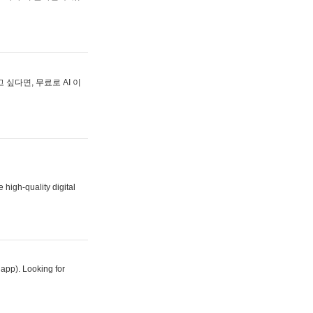
싶다면, 무료로 AI 이
 high-quality digital
 app). Looking for