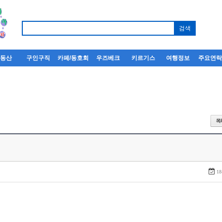
부동산
구인구직
카페/동호회
우즈베크
키르기스
여행정보
주요연
18