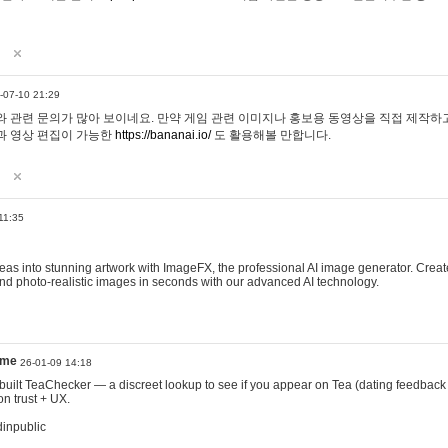
-07-10 21:29
 관련 문의가 많아 보이네요. 만약 게임 관련 이미지나 홍보용 동영상을 직접 제작하고 
과 영상 편집이 가능한
https://bananai.io/
도 활용해볼 만합니다.
11:35
eas into stunning artwork with ImageFX, the professional AI image generator. Create
, and photo-realistic images in seconds with our advanced AI technology.
ame
26-01-09 14:18
 I built TeaChecker — a discreet lookup to see if you appear on Tea (dating feedback
n trust + UX.
dinpublic