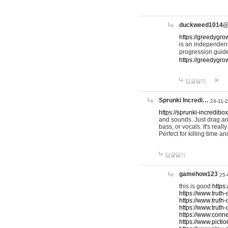
duckweed1014
https://greedygro
is an independent
progression guid
https://greedygr
답글달기
Sprunki Incredi…
24-11-
https://sprunki-incredibo
and sounds. Just drag an
bass, or vocals. It's rea
Perfect for killing time an
답글달기
gamehow123
25-
this is good.
https
https://www.truth-
https://www.truth-
https://www.truth
https://www.connec
https://www.pictio