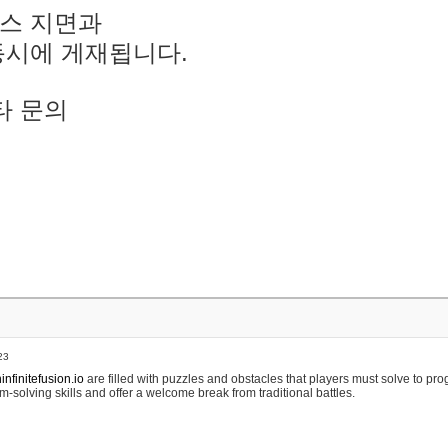
스 지면과
동시에 게재됩니다.
타 문의
23
nfinitefusion.io
are filled with puzzles and obstacles that players must solve to pr
m-solving skills and offer a welcome break from traditional battles.