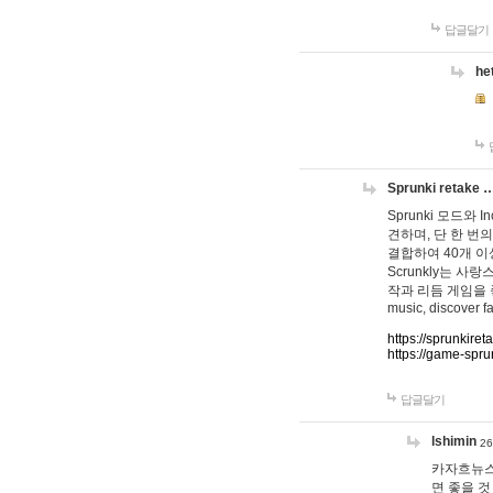
답글달기
he
Sprunki retake 
Sprunki 모드와
견하며, 단 한 번의
결합하여 40개 이
Scrunkly는 
작과 리듬 게임을 좋아하
music, discover fa
https://sprunkiret
https://game-spru
답글달기
lshimin
26
카자흐뉴스
면 좋을 것