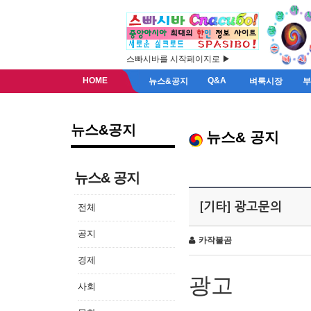
스빠시바를 시작페이지로 ▶
HOME
Q&A
뉴스&공지
벼룩시장
뉴스&공지
뉴스& 공지
뉴스& 공지
[기타] 광고문의
전체
공지
카작불곰
경제
광고
사회