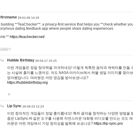
efirstname
26-01-09 14:19
m building **TeaChecker**: a privacy-first service that helps you **check whether y
onymous dating feedback app where people share dating experiences.
Link:**
https://teachecker.net/
답글달기
Hubble Birthday
26-04-17 15:15
이런 게임들은 정말 창의력을 자극하네요! 이렇게 독특한 음악과 캐릭터를 만들 
는 사실에 흥미를 느꼈어요. 저도 NASA 아카이브에서 허블 생일 이미지를 찾아
얻어봤답니다. 여러분은 어떤 영감을 받아보셨나요?
https://hubblebirthday.org
Lip Sync
26-06-23 12:23
이런 창의적인 게임들이 정말 흥미롭네요! 특히 음악을 창작하는 다양한 방법을 탐
즘은 LipSync AI 같은 도구를 사용해 자연스러운 대화형 비디오를 만드는 것도 
러분은 어떤 게임에서 가장 창의성을 발휘해 보셨나요?
https://lip-sync.pro