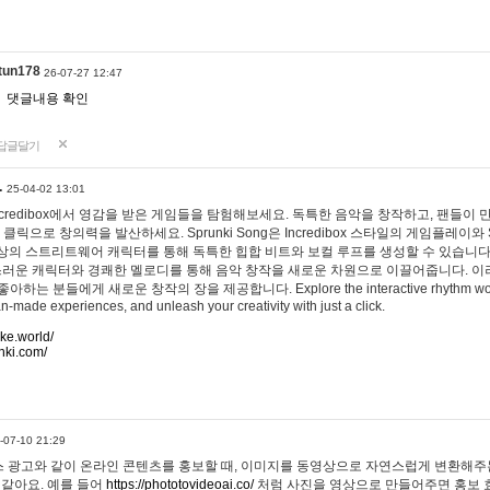
tun178
26-07-27 12:47
댓글내용 확인
답글달기
…
25-04-02 13:01
 Incredibox에서 영감을 받은 게임들을 탐험해보세요. 독특한 음악을 창작하고, 팬들이
 클릭으로 창의력을 발산하세요. Sprunki Song은 Incredibox 스타일의 게임플레이와 
상의 스트리트웨어 캐릭터를 통해 독특한 힙합 비트와 보컬 루프를 생성할 수 있습니다. 또한
사랑스러운 캐릭터와 경쾌한 멜로디를 통해 음악 창작을 새로운 차원으로 이끌어줍니다. 이
는 분들에게 새로운 창작의 장을 제공합니다. Explore the interactive rhythm world 
n-made experiences, and unleash your creativity with just a click.
ake.world/
nki.com/
-07-10 21:29
 광고와 같이 온라인 콘텐츠를 홍보할 때, 이미지를 동영상으로 자연스럽게 변환해주는
 같아요. 예를 들어
https://phototovideoai.co/
처럼 사진을 영상으로 만들어주면 홍보 효