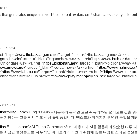
00:12
hat generates unique music. Put different avatars on 7 characters to play different
.
01-16 22:31
ref="
https://www.thebazaargame.net"
target="_blank">the bazaar game</a> <a
.gamehow.io/"
target="_blank"> gamehow </a> <a href="
https://www.truth-or-dare.o
ruth or dare </a> <a href="
https://pictionary.net/"
target="_blank">pictionary</a> <a
.evcarnews.net/"
target="_blank">ev car news</a> <a href="
https://www.rizzlines.cc/
="
https://www.labubu.cc/"
target="_blank">labubu</a> <a href="
https://www.connecti
onnections hint</a> <a href="
https://www.play-monopoly.online/"
target="_blank">
2-01 15:41
ttps://kling3.pro"
>Kling 3.0</a> - 사용자가 동적인 모션과 동기화된 오디오를 갖춘 
록 지원하는 고급 AI 비디오 생성 플랫폼입니다. 텍스트와 이미지의 완벽한 통합을 제공
ttps://aitattoo.one"
>AI Tattoo Generator</a> - 사용자가 AI를 활용하여 맞춤형 
있는 최첨단 플랫폼으로, 세부적인 미리보기와 개인의 취향에 맞는 다양한 스타일 옵션