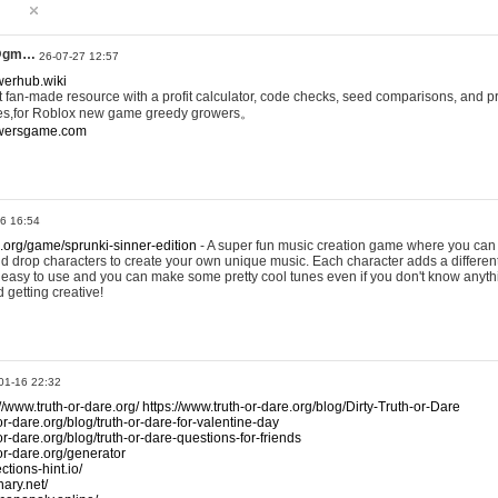
@gm…
26-07-27 12:57
werhub.wiki
 fan-made resource with a profit calculator, code checks, seed comparisons, and pr
es,for Roblox new game greedy growers。
owersgame.com
26 16:54
x.org/game/sprunki-sinner-edition
- A super fun music creation game where you can 
d drop characters to create your own unique music. Each character adds a differen
lly easy to use and you can make some pretty cool tunes even if you don't know anyt
d getting creative!
01-16 22:32
://www.truth-or-dare.org/
https://www.truth-or-dare.org/blog/Dirty-Truth-or-Dare
or-dare.org/blog/truth-or-dare-for-valentine-day
or-dare.org/blog/truth-or-dare-questions-for-friends
-or-dare.org/generator
tions-hint.io/
nary.net/