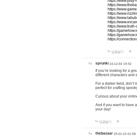
https://www.play-
https://www.theb
https://www.game
https://www.rizzli
https://www.labub
https://www.evcar
https://www.truth
https://gamehow.
https://gamehow.
https://connections
답글달기
sprunki
24-12-04 15:52
If you’re looking for a g
different characters and 
For a darker twist, don’t
perfect for crafting spoo
Curious about your onlin
And if you want to have a
your day!
답글달기
thebazaar
25-01-10 01:59