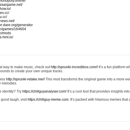
monopoly.online/
azaargame.net/
how.io/
nes.cc/
u.cc/
news.net/
-or-dare.org/generator
io/games/164604
io/mods
-hint.io/
reat way to make music, check out
http://sprunki-incredibox.com/!
It’s a fun platform 
sounds to create your own unique tracks.
 miss
http://sprunki-retake.me/!
This mod transforms the original game into a more ee
ky melodies.
e identity? Try
https://chillguyanalyser.com!
It’s a cool tool that provides insights into 
 good laugh, visit
https://chillguy-meme.com.
It’s packed with hilarious memes that 