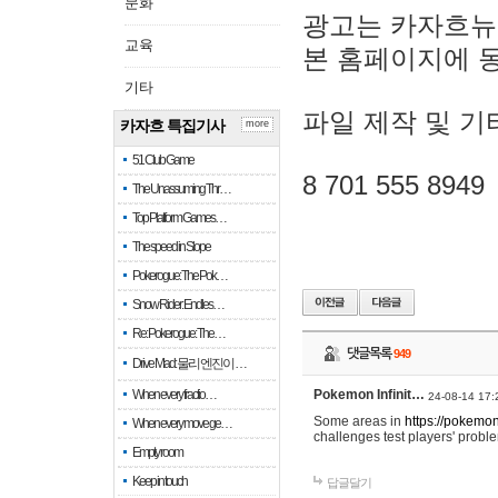
문화
광고는 카자흐뉴
교육
본 홈페이지에 
기타
파일 제작 및 기
카자흐 특집기사
more
51 Club Game
8 701 555 8949
The Unassuming Thr…
Top Platform Games…
The speed in Slope
Pokerogue: The Pok…
Snow Rider: Endles…
Re: Pokerogue: The…
댓글목록
949
Drive Mad: 물리 엔진이 …
When every fractio…
Pokemon Infinit…
24-08-14 17:
Some areas in
https://pokemoni
When every move ge…
challenges test players' proble
Empty room
Keep in touch
답글달기