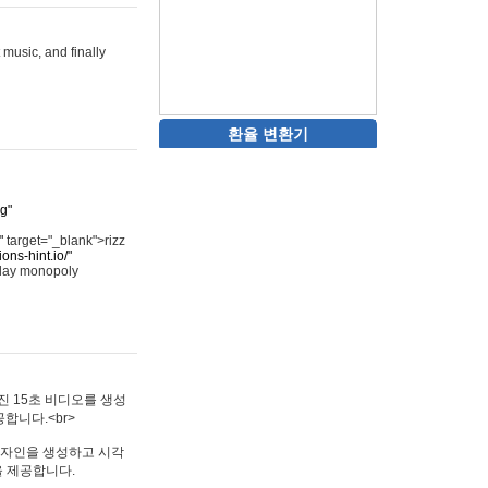
 music, and finally
환율 변환기
rg"
"
target="_blank">rizz
ons-hint.io/"
play monopoly
멋진 15초 비디오를 생성
합니다.<br>
타투 디자인을 생성하고 시각
을 제공합니다.