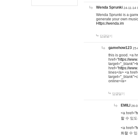
Wenda Sprunki
24-11-14 
Wenda Sprunki is a game t
generate your own music
Https://wenda.im
답글달기
gamehow123
25-
this is good. <a h
href="
https://www
target="_blank">t
href="
https://www
lines</a> <a href
target="_blank">c
online</a>
답글달기
EMILI
26-0
<a href="
h
할 수 있도
<a href="
h
화할 수 