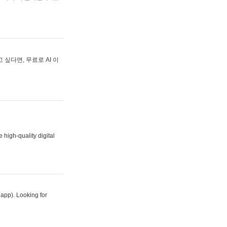
싶다면, 무료로 AI 이
 high-quality digital
 app). Looking for