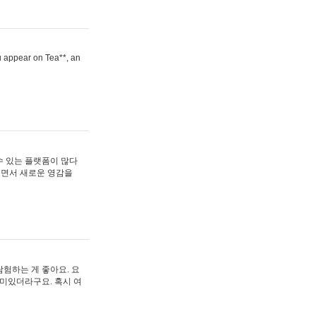
ou appear on Tea**, an
수 있는 플랫폼이 많다
보면서 새로운 영감을
험하는 게 좋아요. 요
재미있더라구요. 혹시 여