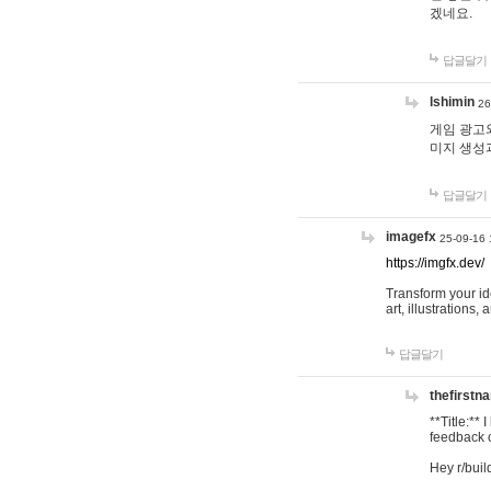
겠네요.
답글달기
lshimin
26
게임 광고와
미지 생성
답글달기
imagefx
25-09-16 
https://imgfx.dev/
Transform your id
art, illustrations
답글달기
thefirstn
**Title:**
feedback o
Hey r/buil