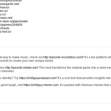
monopoly.online/
azaargame.net/
how.io/
nes.cc/
u.cc/
news.net/
-or-dare.org/generator
io/games/164604
io/mods
-hint.io/
reat way to make music, check out
http://sprunki-incredibox.com/!
It’s a fun platform 
sounds to create your own unique tracks.
 miss
http://sprunki-retake.me/!
This mod transforms the original game into a more ee
ky melodies.
e identity? Try
https://chillguyanalyser.com!
It’s a cool tool that provides insights into 
 good laugh, visit
https://chillguy-meme.com.
It’s packed with hilarious memes that 