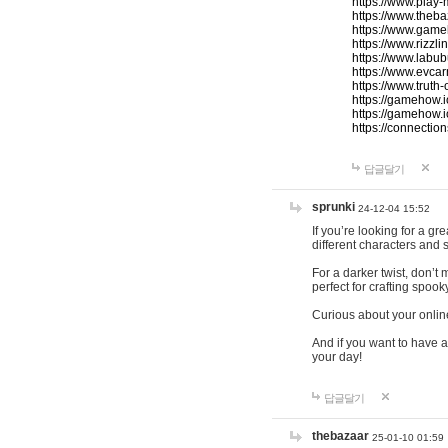
https://www.play-
https://www.theb
https://www.game
https://www.rizzli
https://www.labub
https://www.evcar
https://www.truth
https://gamehow.
https://gamehow.
https://connections
답글달기
sprunki
24-12-04 15:52
If you’re looking for a g
different characters and 
For a darker twist, don’t
perfect for crafting spoo
Curious about your onlin
And if you want to have a
your day!
답글달기
thebazaar
25-01-10 01:59