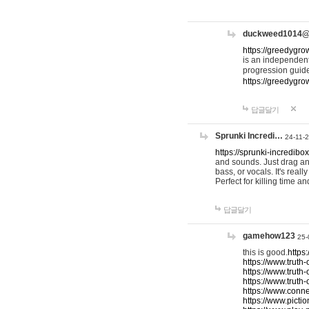
duckweed1014
https://greedygro
is an independent
progression guid
https://greedygr
답글달기
Sprunki Incredi…
24-11-
https://sprunki-incredibo
and sounds. Just drag an
bass, or vocals. It's rea
Perfect for killing time an
답글달기
gamehow123
25-
this is good.
https
https://www.truth-
https://www.truth-
https://www.truth
https://www.connec
https://www.pictio