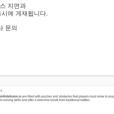
스 지면과
동시에 게재됩니다.
타 문의
23
nfinitefusion.io
are filled with puzzles and obstacles that players must solve to pr
m-solving skills and offer a welcome break from traditional battles.