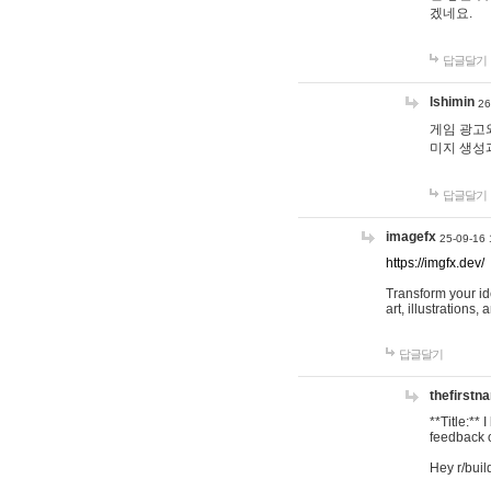
겠네요.
답글달기
lshimin
26
게임 광고와
미지 생성
답글달기
imagefx
25-09-16 
https://imgfx.dev/
Transform your id
art, illustrations
답글달기
thefirstn
**Title:**
feedback o
Hey r/buil