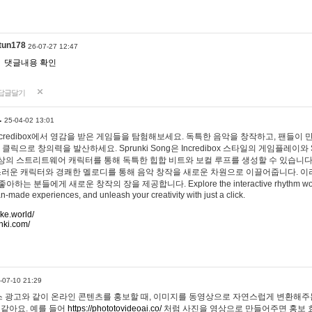
tun178
26-07-27 12:47
댓글내용 확인
답글달기
…
25-04-02 13:01
 Incredibox에서 영감을 받은 게임들을 탐험해보세요. 독특한 음악을 창작하고, 팬들이
 클릭으로 창의력을 발산하세요. Sprunki Song은 Incredibox 스타일의 게임플레이와 
상의 스트리트웨어 캐릭터를 통해 독특한 힙합 비트와 보컬 루프를 생성할 수 있습니다. 또한
사랑스러운 캐릭터와 경쾌한 멜로디를 통해 음악 창작을 새로운 차원으로 이끌어줍니다. 이
는 분들에게 새로운 창작의 장을 제공합니다. Explore the interactive rhythm world 
n-made experiences, and unleash your creativity with just a click.
ake.world/
nki.com/
-07-10 21:29
 광고와 같이 온라인 콘텐츠를 홍보할 때, 이미지를 동영상으로 자연스럽게 변환해주는
 같아요. 예를 들어
https://phototovideoai.co/
처럼 사진을 영상으로 만들어주면 홍보 효