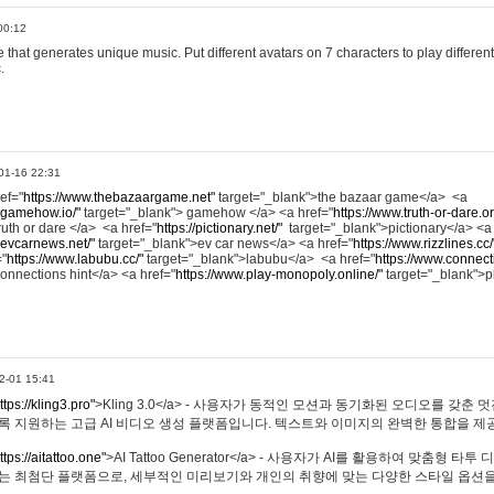
00:12
hat generates unique music. Put different avatars on 7 characters to play different
.
01-16 22:31
ref="
https://www.thebazaargame.net"
target="_blank">the bazaar game</a> <a
.gamehow.io/"
target="_blank"> gamehow </a> <a href="
https://www.truth-or-dare.o
ruth or dare </a> <a href="
https://pictionary.net/"
target="_blank">pictionary</a> <a
.evcarnews.net/"
target="_blank">ev car news</a> <a href="
https://www.rizzlines.cc/
="
https://www.labubu.cc/"
target="_blank">labubu</a> <a href="
https://www.connecti
onnections hint</a> <a href="
https://www.play-monopoly.online/"
target="_blank">
2-01 15:41
ttps://kling3.pro"
>Kling 3.0</a> - 사용자가 동적인 모션과 동기화된 오디오를 갖춘 
록 지원하는 고급 AI 비디오 생성 플랫폼입니다. 텍스트와 이미지의 완벽한 통합을 제공
ttps://aitattoo.one"
>AI Tattoo Generator</a> - 사용자가 AI를 활용하여 맞춤형 
있는 최첨단 플랫폼으로, 세부적인 미리보기와 개인의 취향에 맞는 다양한 스타일 옵션