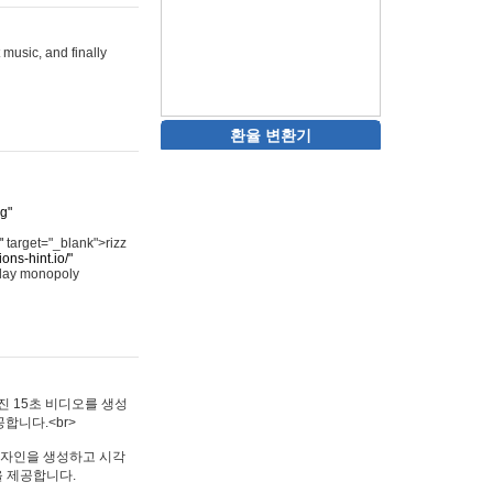
 music, and finally
환율 변환기
rg"
"
target="_blank">rizz
ons-hint.io/"
play monopoly
멋진 15초 비디오를 생성
합니다.<br>
타투 디자인을 생성하고 시각
을 제공합니다.