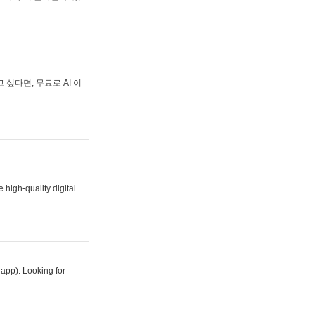
싶다면, 무료로 AI 이
 high-quality digital
 app). Looking for