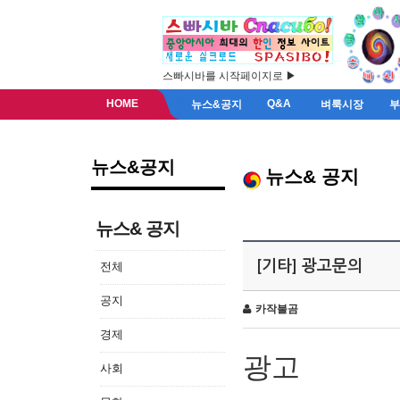
스빠시바를 시작페이지로 ▶
HOME
Q&A
뉴스&공지
벼룩시장
뉴스&공지
뉴스& 공지
뉴스& 공지
[기타] 광고문의
전체
공지
카작불곰
경제
광고
사회