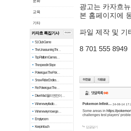
문화
광고는 카자흐뉴
교육
본 홈페이지에 
기타
파일 제작 및 기
카자흐 특집기사
more
51 Club Game
8 701 555 8949
The Unassuming Thr…
Top Platform Games…
The speed in Slope
Pokerogue: The Pok…
Snow Rider: Endles…
Re: Pokerogue: The…
댓글목록
948
Drive Mad: 물리 엔진이 …
When every fractio…
Pokemon Infinit…
24-08-14 17:
Some areas in
https://pokemoni
When every move ge…
challenges test players' proble
Empty room
Keep in touch
답글달기