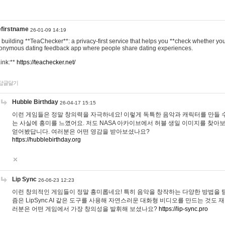
efirstname
26-01-09 14:19
m building **TeaChecker**: a privacy-first service that helps you **check whether y
onymous dating feedback app where people share dating experiences.
Link:**
https://teachecker.net/
답글달기
Hubble Birthday
26-04-17 15:15
이런 게임들은 정말 창의력을 자극하네요! 이렇게 독특한 음악과 캐릭터를 만들 
는 사실에 흥미를 느꼈어요. 저도 NASA 아카이브에서 허블 생일 이미지를 찾아
얻어봤답니다. 여러분은 어떤 영감을 받아보셨나요?
https://hubblebirthday.org
Lip Sync
26-06-23 12:23
이런 창의적인 게임들이 정말 흥미롭네요! 특히 음악을 창작하는 다양한 방법을 탐
즘은 LipSync AI 같은 도구를 사용해 자연스러운 대화형 비디오를 만드는 것도 
러분은 어떤 게임에서 가장 창의성을 발휘해 보셨나요?
https://lip-sync.pro