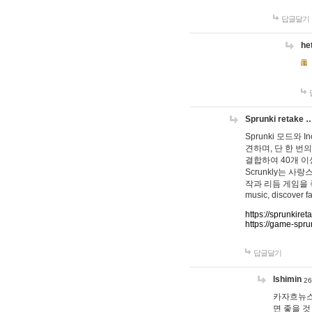
답글달기
he
Sprunki retake 
Sprunki 모드와
견하며, 단 한 번의
결합하여 40개 이
Scrunkly는 
작과 리듬 게임을 좋아하
music, discover fa
https://sprunkiret
https://game-spru
답글달기
lshimin
26
카자흐뉴스
면 좋을 것