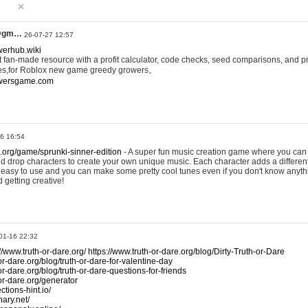
@gm…
26-07-27 12:57
werhub.wiki
 fan-made resource with a profit calculator, code checks, seed comparisons, and pr
es,for Roblox new game greedy growers。
owersgame.com
26 16:54
x.org/game/sprunki-sinner-edition
- A super fun music creation game where you can 
d drop characters to create your own unique music. Each character adds a differen
lly easy to use and you can make some pretty cool tunes even if you don't know anyt
d getting creative!
01-16 22:32
://www.truth-or-dare.org/
https://www.truth-or-dare.org/blog/Dirty-Truth-or-Dare
or-dare.org/blog/truth-or-dare-for-valentine-day
or-dare.org/blog/truth-or-dare-questions-for-friends
-or-dare.org/generator
tions-hint.io/
nary.net/