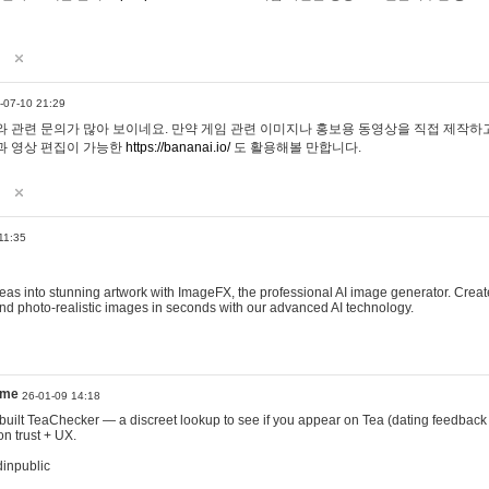
-07-10 21:29
 관련 문의가 많아 보이네요. 만약 게임 관련 이미지나 홍보용 동영상을 직접 제작하고 
과 영상 편집이 가능한
https://bananai.io/
도 활용해볼 만합니다.
11:35
eas into stunning artwork with ImageFX, the professional AI image generator. Create
, and photo-realistic images in seconds with our advanced AI technology.
ame
26-01-09 14:18
 I built TeaChecker — a discreet lookup to see if you appear on Tea (dating feedback
n trust + UX.
dinpublic