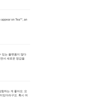
ou appear on Tea**, an
수 있는 플랫폼이 많다
보면서 새로운 영감을
험하는 게 좋아요. 요
재미있더라구요. 혹시 여