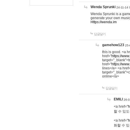
Wenda Sprunki
24-11-14 
Wenda Sprunki is a game t
generate your own music
Https://wenda.im
답글달기
gamehow123
25-
this is good. <a h
href="
https://www
target="_blank">t
href="
https://www
lines</a> <a href
target="_blank">c
online</a>
답글달기
EMILI
26-0
<a href="
h
할 수 있도
<a href="
h
화할 수 