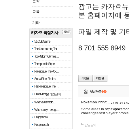
문화
광고는 카자흐뉴
교육
본 홈페이지에 
기타
파일 제작 및 기
카자흐 특집기사
more
51 Club Game
8 701 555 8949
The Unassuming Thr…
Top Platform Games…
The speed in Slope
Pokerogue: The Pok…
Snow Rider: Endles…
Re: Pokerogue: The…
댓글목록
949
Drive Mad: 물리 엔진이 …
When every fractio…
Pokemon Infinit…
24-08-14 17:
Some areas in
https://pokemoni
When every move ge…
challenges test players' proble
Empty room
Keep in touch
답글달기