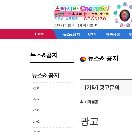
스빠시바를 시작페이지로 ▶
HOME
Q&A
뉴스&공지
벼룩시장
뉴스&공지
뉴스& 공지
뉴스& 공지
[기타] 광고문의
전체
공지
카작불곰
경제
광고
사회