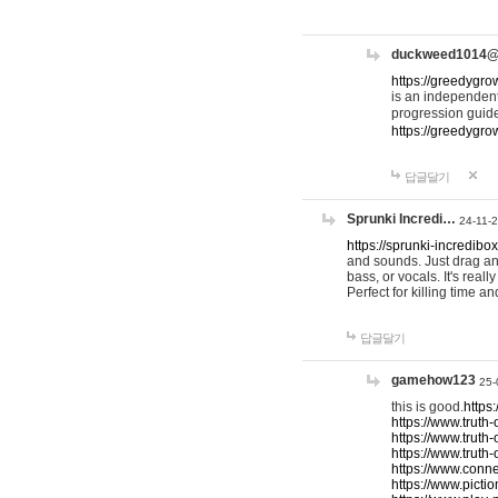
duckweed1014
https://greedygro
is an independent
progression guid
https://greedygr
답글달기
Sprunki Incredi…
24-11-
https://sprunki-incredibo
and sounds. Just drag an
bass, or vocals. It's rea
Perfect for killing time an
답글달기
gamehow123
25-
this is good.
https
https://www.truth-
https://www.truth-
https://www.truth
https://www.connec
https://www.pictio