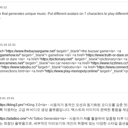
00:12
hat generates unique music. Put different avatars on 7 characters to play different
.
01-16 22:31
ref="
https://www.thebazaargame.net"
target="_blank">the bazaar game</a> <a
.gamehow.io/"
target="_blank"> gamehow </a> <a href="
https://www.truth-or-dare.o
ruth or dare </a> <a href="
https://pictionary.net/"
target="_blank">pictionary</a> <a
.evcarnews.net/"
target="_blank">ev car news</a> <a href="
https://www.rizzlines.cc/
="
https://www.labubu.cc/"
target="_blank">labubu</a> <a href="
https://www.connecti
onnections hint</a> <a href="
https://www.play-monopoly.online/"
target="_blank">
2-01 15:41
ttps://kling3.pro"
>Kling 3.0</a> - 사용자가 동적인 모션과 동기화된 오디오를 갖춘 
록 지원하는 고급 AI 비디오 생성 플랫폼입니다. 텍스트와 이미지의 완벽한 통합을 제공
ttps://aitattoo.one"
>AI Tattoo Generator</a> - 사용자가 AI를 활용하여 맞춤형 
있는 최첨단 플랫폼으로, 세부적인 미리보기와 개인의 취향에 맞는 다양한 스타일 옵션