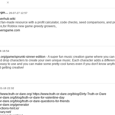
@gm…
26-07-27 12:57
werhub.wiki
 fan-made resource with a profit calculator, code checks, seed comparisons, and pr
es,for Roblox new game greedy growers。
owersgame.com
26 16:54
x.org/game/sprunki-sinner-edition
- A super fun music creation game where you can 
d drop characters to create your own unique music. Each character adds a differen
lly easy to use and you can make some pretty cool tunes even if you don't know anyt
d getting creative!
01-16 22:32
://www.truth-or-dare.org/
https://www.truth-or-dare.org/blog/Dirty-Truth-or-Dare
or-dare.org/blog/truth-or-dare-for-valentine-day
or-dare.org/blog/truth-or-dare-questions-for-friends
-or-dare.org/generator
tions-hint.io/
nary.net/