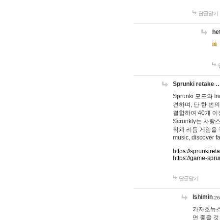
답글달기
he
Sprunki retake 
Sprunki 모드와
견하며, 단 한 번의
결합하여 40개 이
Scrunkly는 
작과 리듬 게임을 좋아하
music, discover fa
https://sprunkiret
https://game-spru
답글달기
lshimin
26
카자흐뉴스
면 좋을 것