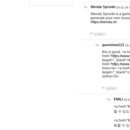
Wenda Sprunki
24-11-14 
Wenda Sprunki is a game t
generate your own music
Https://wenda.im
답글달기
gamehow123
25-
this is good. <a h
href="
https://www
target="_blank">t
href="
https://www
lines</a> <a href
target="_blank">c
online</a>
답글달기
EMILI
26-0
<a href="
h
할 수 있도
<a href="
h
화할 수 