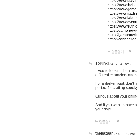
https://www.play-
https://www.theb
https://www.game
https://www.rizzli
https://www.labub
https://www.evcar
https://www.truth
https://gamehow.
https://gamehow.
https://connections
답글달기
sprunki
24-12-04 15:52
If you’re looking for a g
different characters and 
For a darker twist, don’t
perfect for crafting spoo
Curious about your onlin
And if you want to have a
your day!
답글달기
thebazaar
25-01-10 01:59