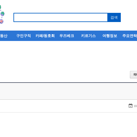
부동산
구인구직
카페/동호회
우즈베크
키르기스
여행정보
주요연
18