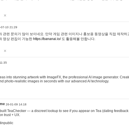
-07-10 21:29
 관련 문의가 많아 보이네요. 만약 게임 관련 이미지나 홍보용 동영상을 직접 제작하고 
과 영상 편집이 가능한
https://bananai.io/
도 활용해볼 만합니다.
11:35
eas into stunning artwork with ImageFX, the professional AI image generator. Create
, and photo-realistic images in seconds with our advanced AI technology.
ame
26-01-09 14:18
 I built TeaChecker — a discreet lookup to see if you appear on Tea (dating feedback
n trust + UX.
dinpublic