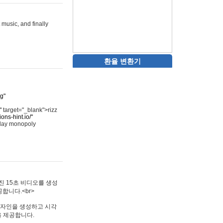
 music, and finally
환율 변환기
rg"
"
target="_blank">rizz
ons-hint.io/"
play monopoly
멋진 15초 비디오를 생성
합니다.<br>
타투 디자인을 생성하고 시각
을 제공합니다.