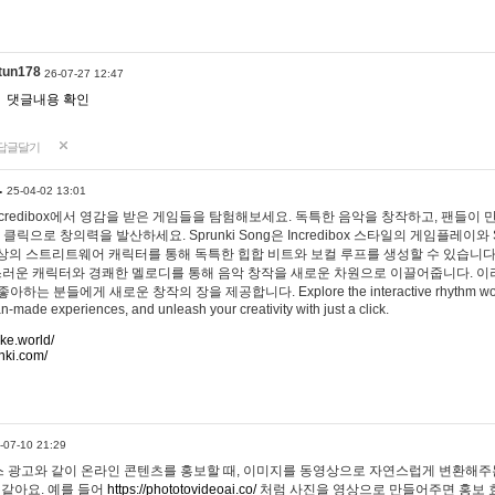
tun178
26-07-27 12:47
댓글내용 확인
답글달기
…
25-04-02 13:01
 Incredibox에서 영감을 받은 게임들을 탐험해보세요. 독특한 음악을 창작하고, 팬들이
 클릭으로 창의력을 발산하세요. Sprunki Song은 Incredibox 스타일의 게임플레이와 
상의 스트리트웨어 캐릭터를 통해 독특한 힙합 비트와 보컬 루프를 생성할 수 있습니다. 또한
사랑스러운 캐릭터와 경쾌한 멜로디를 통해 음악 창작을 새로운 차원으로 이끌어줍니다. 이
는 분들에게 새로운 창작의 장을 제공합니다. Explore the interactive rhythm world 
n-made experiences, and unleash your creativity with just a click.
ake.world/
nki.com/
-07-10 21:29
 광고와 같이 온라인 콘텐츠를 홍보할 때, 이미지를 동영상으로 자연스럽게 변환해주는
 같아요. 예를 들어
https://phototovideoai.co/
처럼 사진을 영상으로 만들어주면 홍보 효