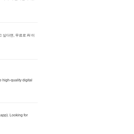
싶다면, 무료로 AI 이
 high-quality digital
 app). Looking for