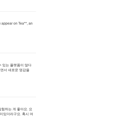
ou appear on Tea**, an
수 있는 플랫폼이 많다
보면서 새로운 영감을
험하는 게 좋아요. 요
재미있더라구요. 혹시 여