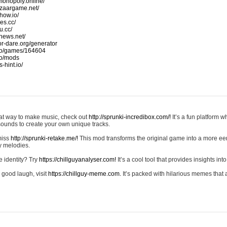
monopoly.online/
azaargame.net/
how.io/
nes.cc/
u.cc/
news.net/
-or-dare.org/generator
io/games/164604
io/mods
-hint.io/
reat way to make music, check out
http://sprunki-incredibox.com/!
It’s a fun platform 
sounds to create your own unique tracks.
 miss
http://sprunki-retake.me/!
This mod transforms the original game into a more ee
ky melodies.
e identity? Try
https://chillguyanalyser.com!
It’s a cool tool that provides insights into 
 good laugh, visit
https://chillguy-meme.com.
It’s packed with hilarious memes that 