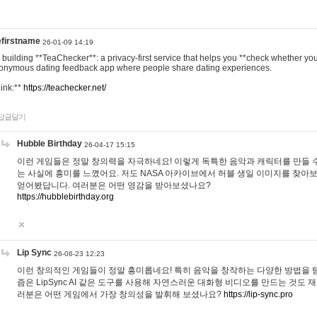
efirstname
26-01-09 14:19
m building **TeaChecker**: a privacy-first service that helps you **check whether y
onymous dating feedback app where people share dating experiences.
Link:**
https://teachecker.net/
답글달기
Hubble Birthday
26-04-17 15:15
이런 게임들은 정말 창의력을 자극하네요! 이렇게 독특한 음악과 캐릭터를 만들 
는 사실에 흥미를 느꼈어요. 저도 NASA 아카이브에서 허블 생일 이미지를 찾아
얻어봤답니다. 여러분은 어떤 영감을 받아보셨나요?
https://hubblebirthday.org
Lip Sync
26-06-23 12:23
이런 창의적인 게임들이 정말 흥미롭네요! 특히 음악을 창작하는 다양한 방법을 탐
즘은 LipSync AI 같은 도구를 사용해 자연스러운 대화형 비디오를 만드는 것도 
러분은 어떤 게임에서 가장 창의성을 발휘해 보셨나요?
https://lip-sync.pro