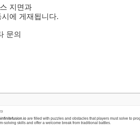
스 지면과
동시에 게재됩니다.
타 문의
23
nfinitefusion.io
are filled with puzzles and obstacles that players must solve to pr
m-solving skills and offer a welcome break from traditional battles.