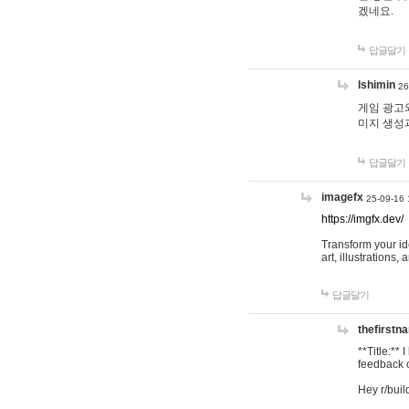
겠네요.
답글달기
lshimin
26
게임 광고와
미지 생성
답글달기
imagefx
25-09-16 
https://imgfx.dev/
Transform your id
art, illustrations
답글달기
thefirstn
**Title:**
feedback o
Hey r/buil