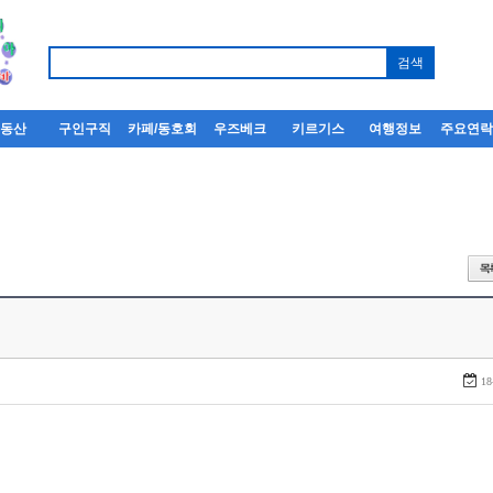
부동산
구인구직
카페/동호회
우즈베크
키르기스
여행정보
주요연
18