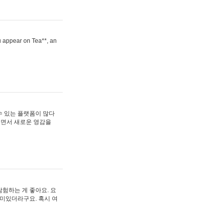
ou appear on Tea**, an
수 있는 플랫폼이 많다
보면서 새로운 영감을
험하는 게 좋아요. 요
재미있더라구요. 혹시 여