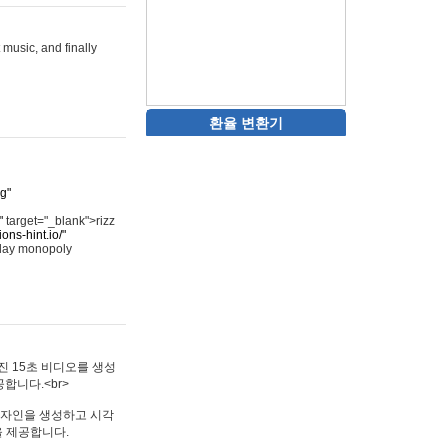
 music, and finally
환율 변환기
rg"
"
target="_blank">rizz
ons-hint.io/"
play monopoly
멋진 15초 비디오를 생성
합니다.<br>
타투 디자인을 생성하고 시각
을 제공합니다.