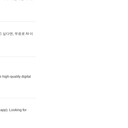
싶다면, 무료로 AI 이
 high-quality digital
 app). Looking for