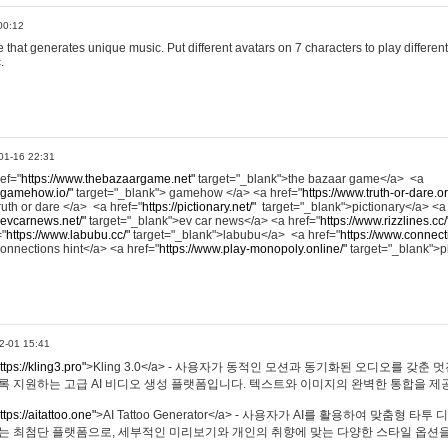
00:12
hat generates unique music. Put different avatars on 7 characters to play different
.
01-16 22:31
ref="
https://www.thebazaargame.net"
target="_blank">the bazaar game</a> <a
.gamehow.io/"
target="_blank"> gamehow </a> <a href="
https://www.truth-or-dare.o
ruth or dare </a> <a href="
https://pictionary.net/"
target="_blank">pictionary</a> <a
.evcarnews.net/"
target="_blank">ev car news</a> <a href="
https://www.rizzlines.cc/
="
https://www.labubu.cc/"
target="_blank">labubu</a> <a href="
https://www.connecti
onnections hint</a> <a href="
https://www.play-monopoly.online/"
target="_blank">
2-01 15:41
ttps://kling3.pro"
>Kling 3.0</a> - 사용자가 동적인 모션과 동기화된 오디오를 갖춘 
록 지원하는 고급 AI 비디오 생성 플랫폼입니다. 텍스트와 이미지의 완벽한 통합을 제공
ttps://aitattoo.one"
>AI Tattoo Generator</a> - 사용자가 AI를 활용하여 맞춤형 
있는 최첨단 플랫폼으로, 세부적인 미리보기와 개인의 취향에 맞는 다양한 스타일 옵션