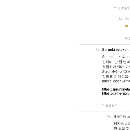
답글달기
he
Sprunki retake 
Sprunki 모드와
견하며, 단 한 번의
결합하여 40개 이
Scrunkly는 
작과 리듬 게임을 좋아하
music, discover fa
https://sprunkiret
https://game-spru
답글달기
lshimin
26
카자흐뉴스
면 좋을 것