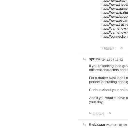
https://www.play-
https://www.theb
https://www.game
https://www.rizzli
https://www.labub
https://www.evcar
https://www.truth
https://gamehow.
https://gamehow.
https://connections
답글달기
sprunki
24-12-04 15:52
If you’re looking for a g
different characters and 
For a darker twist, don’t
perfect for crafting spoo
Curious about your onlin
And if you want to have a
your day!
답글달기
thebazaar
25-01-10 01:59