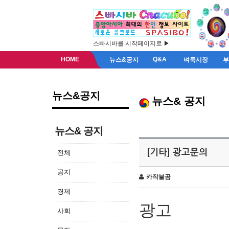
스빠시바를 시작페이지로 ▶
HOME
Q&A
뉴스&공지
벼룩시장
뉴스&공지
뉴스& 공지
뉴스& 공지
[기타] 광고문의
전체
공지
카작불곰
경제
광고
사회