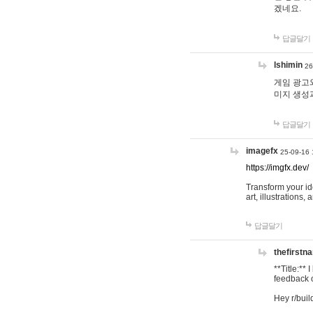
겠네요.
답글달기
lshimin
26
게임 광고와
미지 생성
답글달기
imagefx
25-09-16 
https://imgfx.dev/
Transform your id
art, illustrations
답글달기
thefirstn
**Title:**
feedback o
Hey r/buil