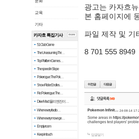
문화
광고는 카자흐뉴
교육
본 홈페이지에 
기타
파일 제작 및 기
카자흐 특집기사
more
51 Club Game
8 701 555 8949
The Unassuming Thr…
Top Platform Games…
The speed in Slope
Pokerogue: The Pok…
Snow Rider: Endles…
Re: Pokerogue: The…
댓글목록
949
Drive Mad: 물리 엔진이 …
When every fractio…
Pokemon Infinit…
24-08-14 17:
Some areas in
https://pokemoni
When every move ge…
challenges test players' proble
Empty room
Keep in touch
답글달기