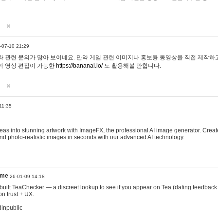
-07-10 21:29
 관련 문의가 많아 보이네요. 만약 게임 관련 이미지나 홍보용 동영상을 직접 제작하고 
과 영상 편집이 가능한
https://bananai.io/
도 활용해볼 만합니다.
11:35
eas into stunning artwork with ImageFX, the professional AI image generator. Create
, and photo-realistic images in seconds with our advanced AI technology.
ame
26-01-09 14:18
 I built TeaChecker — a discreet lookup to see if you appear on Tea (dating feedback
n trust + UX.
dinpublic