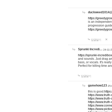
duckweed1014
https://greedygro
is an independent
progression guid
https://greedygr
답글달기
Sprunki Incredi…
24-11-
https://sprunki-incredibo
and sounds. Just drag an
bass, or vocals. It's rea
Perfect for killing time an
답글달기
gamehow123
25-
this is good.
https
https://www.truth-
https://www.truth-
https://www.truth
https://www.connec
https://www.pictio