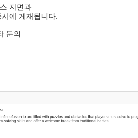
스 지면과
동시에 게재됩니다.
타 문의
23
nfinitefusion.io
are filled with puzzles and obstacles that players must solve to pr
m-solving skills and offer a welcome break from traditional battles.