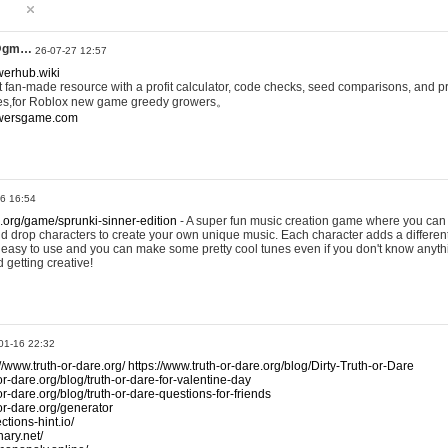
@gm…
26-07-27 12:57
werhub.wiki
 fan-made resource with a profit calculator, code checks, seed comparisons, and pr
es,for Roblox new game greedy growers。
owersgame.com
26 16:54
x.org/game/sprunki-sinner-edition
- A super fun music creation game where you can 
d drop characters to create your own unique music. Each character adds a differen
lly easy to use and you can make some pretty cool tunes even if you don't know anyt
d getting creative!
01-16 22:32
://www.truth-or-dare.org/
https://www.truth-or-dare.org/blog/Dirty-Truth-or-Dare
or-dare.org/blog/truth-or-dare-for-valentine-day
or-dare.org/blog/truth-or-dare-questions-for-friends
-or-dare.org/generator
tions-hint.io/
nary.net/