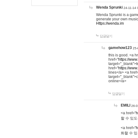
Wenda Sprunki
24-11-14 
Wenda Sprunki is a game t
generate your own music
Https://wenda.im
답글달기
gamehow123
25-
this is good. <a h
href="
https://www
target="_blank">t
href="
https://www
lines</a> <a href
target="_blank">c
online</a>
답글달기
EMILI
26-0
<a href="
h
할 수 있도
<a href="
h
화할 수 