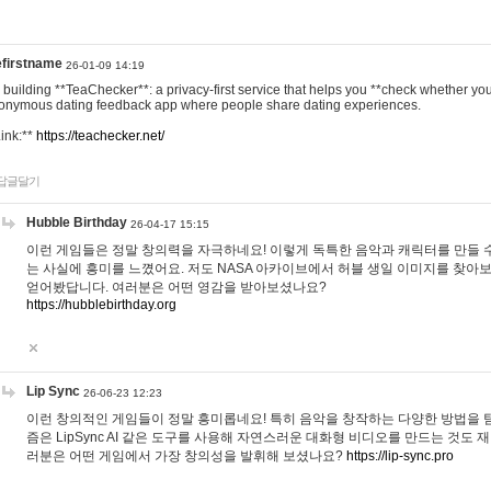
efirstname
26-01-09 14:19
m building **TeaChecker**: a privacy-first service that helps you **check whether y
onymous dating feedback app where people share dating experiences.
Link:**
https://teachecker.net/
답글달기
Hubble Birthday
26-04-17 15:15
이런 게임들은 정말 창의력을 자극하네요! 이렇게 독특한 음악과 캐릭터를 만들 
는 사실에 흥미를 느꼈어요. 저도 NASA 아카이브에서 허블 생일 이미지를 찾아
얻어봤답니다. 여러분은 어떤 영감을 받아보셨나요?
https://hubblebirthday.org
Lip Sync
26-06-23 12:23
이런 창의적인 게임들이 정말 흥미롭네요! 특히 음악을 창작하는 다양한 방법을 탐
즘은 LipSync AI 같은 도구를 사용해 자연스러운 대화형 비디오를 만드는 것도 
러분은 어떤 게임에서 가장 창의성을 발휘해 보셨나요?
https://lip-sync.pro