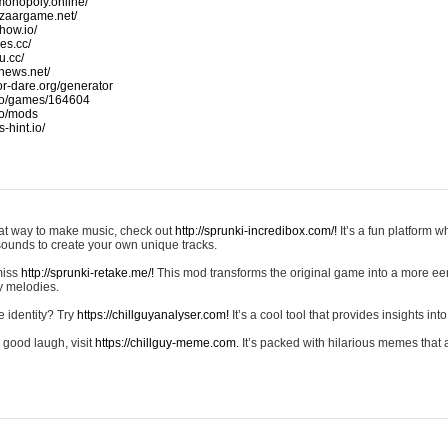
monopoly.online/
azaargame.net/
how.io/
nes.cc/
u.cc/
news.net/
-or-dare.org/generator
io/games/164604
io/mods
-hint.io/
reat way to make music, check out
http://sprunki-incredibox.com/!
It’s a fun platform 
sounds to create your own unique tracks.
 miss
http://sprunki-retake.me/!
This mod transforms the original game into a more ee
ky melodies.
e identity? Try
https://chillguyanalyser.com!
It’s a cool tool that provides insights into 
 good laugh, visit
https://chillguy-meme.com.
It’s packed with hilarious memes that 