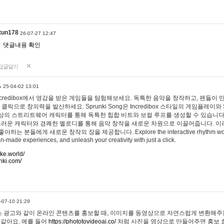
tun178
26-07-27 12:47
댓글내용 확인
답글달기
…
25-04-02 13:01
 Incredibox에서 영감을 받은 게임들을 탐험해보세요. 독특한 음악을 창작하고, 팬들이
 클릭으로 창의력을 발산하세요. Sprunki Song은 Incredibox 스타일의 게임플레이와 
상의 스트리트웨어 캐릭터를 통해 독특한 힙합 비트와 보컬 루프를 생성할 수 있습니다. 또한
사랑스러운 캐릭터와 경쾌한 멜로디를 통해 음악 창작을 새로운 차원으로 이끌어줍니다. 이
는 분들에게 새로운 창작의 장을 제공합니다. Explore the interactive rhythm world 
n-made experiences, and unleash your creativity with just a click.
ake.world/
nki.com/
-07-10 21:29
 광고와 같이 온라인 콘텐츠를 홍보할 때, 이미지를 동영상으로 자연스럽게 변환해주는
 같아요. 예를 들어
https://phototovideoai.co/
처럼 사진을 영상으로 만들어주면 홍보 효