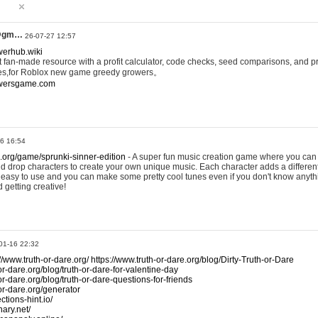
@gm…
26-07-27 12:57
werhub.wiki
 fan-made resource with a profit calculator, code checks, seed comparisons, and pr
es,for Roblox new game greedy growers。
owersgame.com
26 16:54
x.org/game/sprunki-sinner-edition
- A super fun music creation game where you can 
d drop characters to create your own unique music. Each character adds a differen
lly easy to use and you can make some pretty cool tunes even if you don't know anyt
d getting creative!
01-16 22:32
://www.truth-or-dare.org/
https://www.truth-or-dare.org/blog/Dirty-Truth-or-Dare
or-dare.org/blog/truth-or-dare-for-valentine-day
or-dare.org/blog/truth-or-dare-questions-for-friends
-or-dare.org/generator
tions-hint.io/
nary.net/