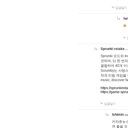
답글달기
he
Sprunki retake 
Sprunki 모드와
견하며, 단 한 번의
결합하여 40개 이
Scrunkly는 
작과 리듬 게임을 좋아하
music, discover fa
https://sprunkiret
https://game-spru
답글달기
lshimin
26
카자흐뉴스
면 좋을 것