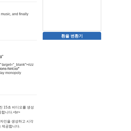
 music, and finally
환율 변환기
rg"
"
target="_blank">rizz
ons-hint.io/"
play monopoly
멋진 15초 비디오를 생성
합니다.<br>
타투 디자인을 생성하고 시각
을 제공합니다.