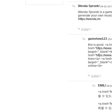
Wenda Sprunki
24-11-14 
Wenda Sprunki is a game t
generate your own music
Https://wenda.im
답글달기
gamehow123
25-
this is good. <a h
href="
https://www
target="_blank">t
href="
https://www
lines</a> <a href
target="_blank">c
online</a>
답글달기
EMILI
26-0
<a href="
h
할 수 있도
<a href="
h
화할 수 