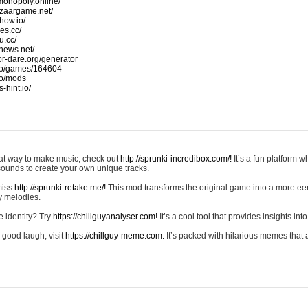
monopoly.online/
azaargame.net/
how.io/
nes.cc/
u.cc/
news.net/
-or-dare.org/generator
io/games/164604
io/mods
-hint.io/
reat way to make music, check out
http://sprunki-incredibox.com/!
It’s a fun platform 
sounds to create your own unique tracks.
 miss
http://sprunki-retake.me/!
This mod transforms the original game into a more ee
ky melodies.
e identity? Try
https://chillguyanalyser.com!
It’s a cool tool that provides insights into 
 good laugh, visit
https://chillguy-meme.com.
It’s packed with hilarious memes that 