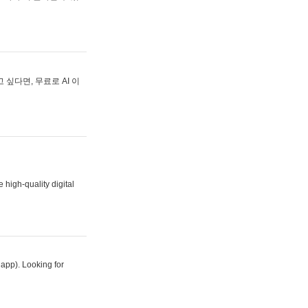
싶다면, 무료로 AI 이
 high-quality digital
 app). Looking for