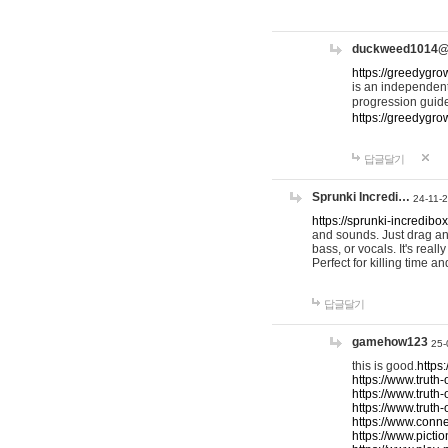
duckweed1014
https://greedygro
is an independent
progression guid
https://greedygr
답글달기
Sprunki Incredi…
24-11-
https://sprunki-incredibo
and sounds. Just drag an
bass, or vocals. It's rea
Perfect for killing time an
답글달기
gamehow123
25-
this is good.
https
https://www.truth-
https://www.truth-
https://www.truth
https://www.connec
https://www.pictio