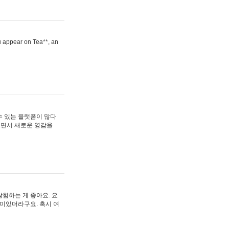
ou appear on Tea**, an
수 있는 플랫폼이 많다
보면서 새로운 영감을
험하는 게 좋아요. 요
재미있더라구요. 혹시 여