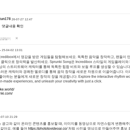
tun178
26-07-27 12:47
댓글내용 확인
답글달기
…
25-04-02 13:01
 Incredibox에서 영감을 받은 게임들을 탐험해보세요. 독특한 음악을 창작하고, 팬들이
 클릭으로 창의력을 발산하세요. Sprunki Song은 Incredibox 스타일의 게임플레이와 
상의 스트리트웨어 캐릭터를 통해 독특한 힙합 비트와 보컬 루프를 생성할 수 있습니다. 또한
사랑스러운 캐릭터와 경쾌한 멜로디를 통해 음악 창작을 새로운 차원으로 이끌어줍니다. 이
는 분들에게 새로운 창작의 장을 제공합니다. Explore the interactive rhythm world 
n-made experiences, and unleash your creativity with just a click.
ake.world/
nki.com/
-07-10 21:29
 광고와 같이 온라인 콘텐츠를 홍보할 때, 이미지를 동영상으로 자연스럽게 변환해주는
 같아요. 예를 들어
https://phototovideoai.co/
처럼 사진을 영상으로 만들어주면 홍보 효