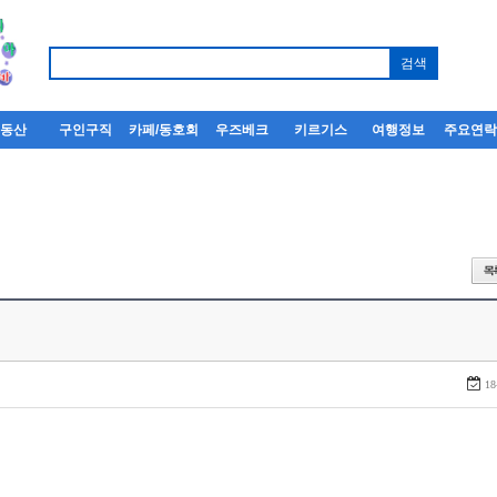
부동산
구인구직
카페/동호회
우즈베크
키르기스
여행정보
주요연
18