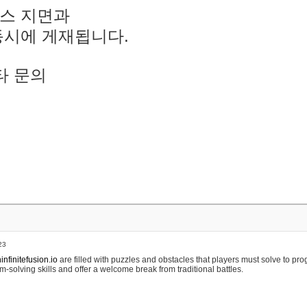
스 지면과
동시에 게재됩니다.
타 문의
23
nfinitefusion.io
are filled with puzzles and obstacles that players must solve to pr
m-solving skills and offer a welcome break from traditional battles.