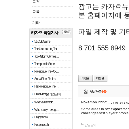
문화
광고는 카자흐뉴
교육
본 홈페이지에 
기타
파일 제작 및 기
카자흐 특집기사
more
51 Club Game
8 701 555 8949
The Unassuming Thr…
Top Platform Games…
The speed in Slope
Pokerogue: The Pok…
Snow Rider: Endles…
Re: Pokerogue: The…
댓글목록
949
Drive Mad: 물리 엔진이 …
When every fractio…
Pokemon Infinit…
24-08-14 17:
Some areas in
https://pokemoni
When every move ge…
challenges test players' proble
Empty room
Keep in touch
답글달기