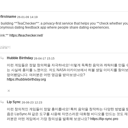
efirstname
26-01-09 14:19
m building **TeaChecker**: a privacy-first service that helps you **check whether y
onymous dating feedback app where people share dating experiences.
Link:**
https://teachecker.net/
답글달기
Hubble Birthday
26-04-17 15:15
이런 게임들은 정말 창의력을 자극하네요! 이렇게 독특한 음악과 캐릭터를 만들 
는 사실에 흥미를 느꼈어요. 저도 NASA 아카이브에서 허블 생일 이미지를 찾아
얻어봤답니다. 여러분은 어떤 영감을 받아보셨나요?
https://hubblebirthday.org
Lip Sync
26-06-23 12:23
이런 창의적인 게임들이 정말 흥미롭네요! 특히 음악을 창작하는 다양한 방법을 탐
즘은 LipSync AI 같은 도구를 사용해 자연스러운 대화형 비디오를 만드는 것도 
러분은 어떤 게임에서 가장 창의성을 발휘해 보셨나요?
https://lip-sync.pro