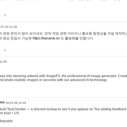
-07-10 21:29
 관련 문의가 많아 보이네요. 만약 게임 관련 이미지나 홍보용 동영상을 직접 제작하고 
과 영상 편집이 가능한
https://bananai.io/
도 활용해볼 만합니다.
11:35
eas into stunning artwork with ImageFX, the professional AI image generator. Create
, and photo-realistic images in seconds with our advanced AI technology.
ame
26-01-09 14:18
 I built TeaChecker — a discreet lookup to see if you appear on Tea (dating feedback
n trust + UX.
dinpublic