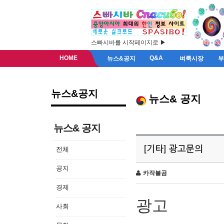
스빠시바를 시작페이지로 ▶
HOME
Q&A
뉴스&공지
벼룩시장
뉴스&공지
뉴스& 공지
뉴스& 공지
[기타] 광고문의
전체
공지
카작불곰
경제
광고
사회