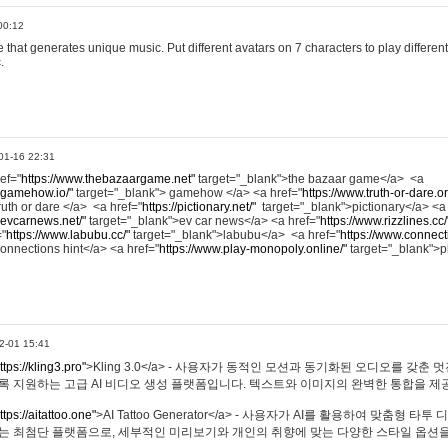
00:12
hat generates unique music. Put different avatars on 7 characters to play different
.
01-16 22:31
ref="
https://www.thebazaargame.net"
target="_blank">the bazaar game</a> <a
.gamehow.io/"
target="_blank"> gamehow </a> <a href="
https://www.truth-or-dare.o
ruth or dare </a> <a href="
https://pictionary.net/"
target="_blank">pictionary</a> <a
.evcarnews.net/"
target="_blank">ev car news</a> <a href="
https://www.rizzlines.cc/
="
https://www.labubu.cc/"
target="_blank">labubu</a> <a href="
https://www.connecti
onnections hint</a> <a href="
https://www.play-monopoly.online/"
target="_blank">
2-01 15:41
ttps://kling3.pro"
>Kling 3.0</a> - 사용자가 동적인 모션과 동기화된 오디오를 갖춘 
록 지원하는 고급 AI 비디오 생성 플랫폼입니다. 텍스트와 이미지의 완벽한 통합을 제공
ttps://aitattoo.one"
>AI Tattoo Generator</a> - 사용자가 AI를 활용하여 맞춤형 
있는 최첨단 플랫폼으로, 세부적인 미리보기와 개인의 취향에 맞는 다양한 스타일 옵션