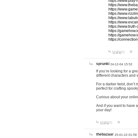
https://www.play-
https://www.theb
https://www.game
https://www.rizzli
https://www.labub
https://www.evcar
https://www.truth
https://gamehow.
https://gamehow.
https://connections
답글달기
sprunki
24-12-04 15:52
If you’re looking for a g
different characters and 
For a darker twist, don’t
perfect for crafting spoo
Curious about your onlin
And if you want to have a
your day!
답글달기
thebazaar
25-01-10 01:59