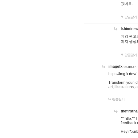
겠네요.
답글달기
lshimin
26
게임 광고와
미지 생성
답글달기
imagefx
25-09-16 
https://imgfx.dev/
Transform your id
art, illustrations
답글달기
thefirstn
**Title:**
feedback o
Hey r/buil