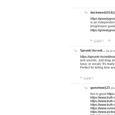
duckweed1014
https://greedygro
is an independent
progression guid
https://greedygr
답글달기
Sprunki Incredi…
24-11-
https://sprunki-incredibo
and sounds. Just drag an
bass, or vocals. It's rea
Perfect for killing time an
답글달기
gamehow123
25-
this is good.
https
https://www.truth-
https://www.truth-
https://www.truth
https://www.connec
https://www.pictio