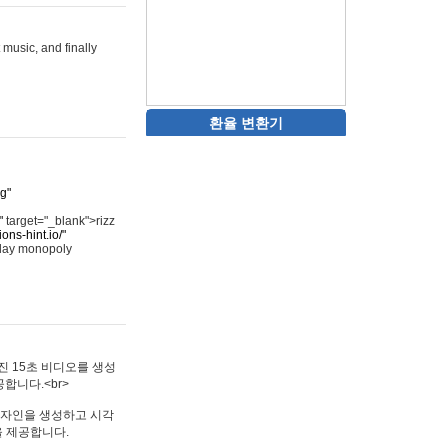
 music, and finally
환율 변환기
rg"
"
target="_blank">rizz
ons-hint.io/"
play monopoly
멋진 15초 비디오를 생성
합니다.<br>
타투 디자인을 생성하고 시각
을 제공합니다.