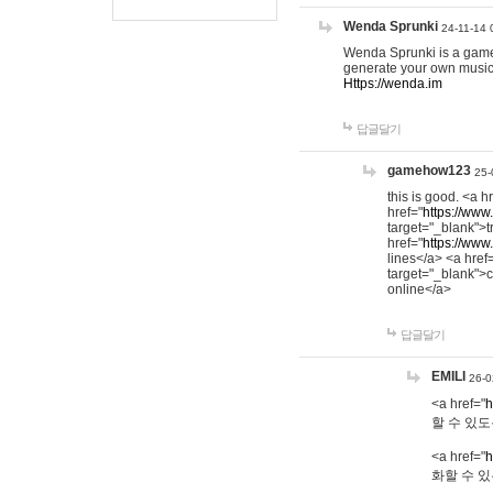
Wenda Sprunki
24-11-14 
Wenda Sprunki is a game t
generate your own music
Https://wenda.im
답글달기
gamehow123
25-
this is good. <a h
href="
https://www
target="_blank">t
href="
https://www
lines</a> <a href
target="_blank">c
online</a>
답글달기
EMILI
26-0
<a href="
h
할 수 있도
<a href="
h
화할 수 