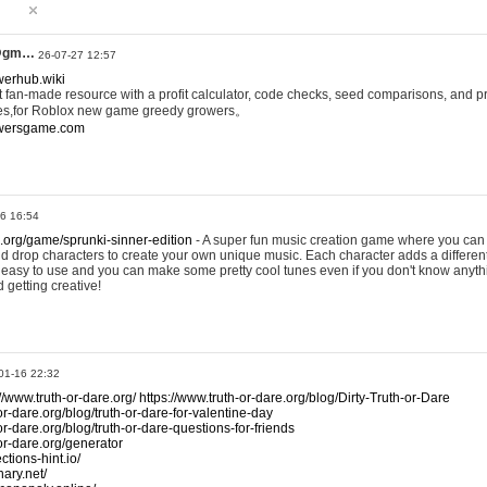
@gm…
26-07-27 12:57
werhub.wiki
 fan-made resource with a profit calculator, code checks, seed comparisons, and pr
es,for Roblox new game greedy growers。
owersgame.com
26 16:54
x.org/game/sprunki-sinner-edition
- A super fun music creation game where you can 
d drop characters to create your own unique music. Each character adds a differen
lly easy to use and you can make some pretty cool tunes even if you don't know anyt
d getting creative!
01-16 22:32
://www.truth-or-dare.org/
https://www.truth-or-dare.org/blog/Dirty-Truth-or-Dare
or-dare.org/blog/truth-or-dare-for-valentine-day
or-dare.org/blog/truth-or-dare-questions-for-friends
-or-dare.org/generator
tions-hint.io/
nary.net/