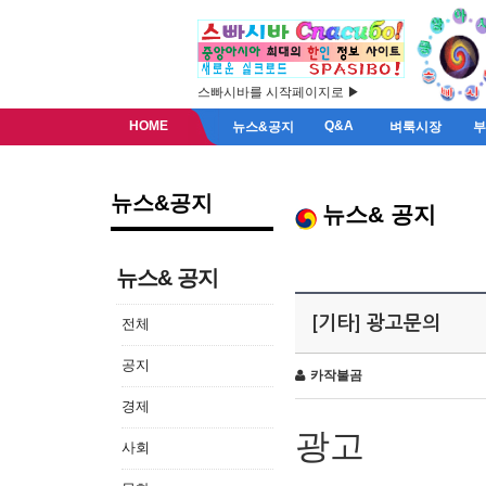
스빠시바를 시작페이지로 ▶
HOME
Q&A
뉴스&공지
벼룩시장
뉴스&공지
뉴스& 공지
뉴스& 공지
[기타] 광고문의
전체
공지
카작불곰
경제
광고
사회