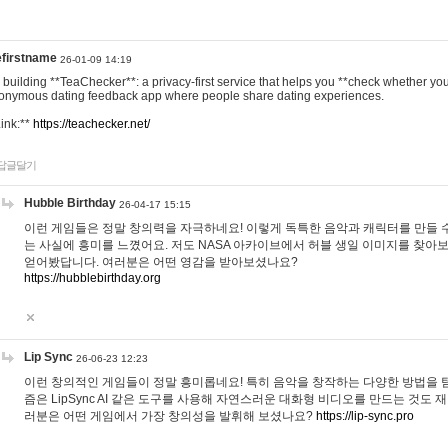
efirstname
26-01-09 14:19
m building **TeaChecker**: a privacy-first service that helps you **check whether y
onymous dating feedback app where people share dating experiences.
Link:**
https://teachecker.net/
답글달기
Hubble Birthday
26-04-17 15:15
이런 게임들은 정말 창의력을 자극하네요! 이렇게 독특한 음악과 캐릭터를 만들 
는 사실에 흥미를 느꼈어요. 저도 NASA 아카이브에서 허블 생일 이미지를 찾아
얻어봤답니다. 여러분은 어떤 영감을 받아보셨나요?
https://hubblebirthday.org
Lip Sync
26-06-23 12:23
이런 창의적인 게임들이 정말 흥미롭네요! 특히 음악을 창작하는 다양한 방법을 탐
즘은 LipSync AI 같은 도구를 사용해 자연스러운 대화형 비디오를 만드는 것도 
러분은 어떤 게임에서 가장 창의성을 발휘해 보셨나요?
https://lip-sync.pro