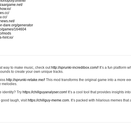
monopoly.online/
azaargame.net/
how.io/
nes.cc/
u.cc/
news.net/
-or-dare.org/generator
io/games/164604
io/mods
-hint.io/
reat way to make music, check out
http://sprunki-incredibox.com/!
It’s a fun platform 
sounds to create your own unique tracks.
 miss
http://sprunki-retake.me/!
This mod transforms the original game into a more ee
ky melodies.
e identity? Try
https://chillguyanalyser.com!
It’s a cool tool that provides insights into 
 good laugh, visit
https://chillguy-meme.com.
It’s packed with hilarious memes that 