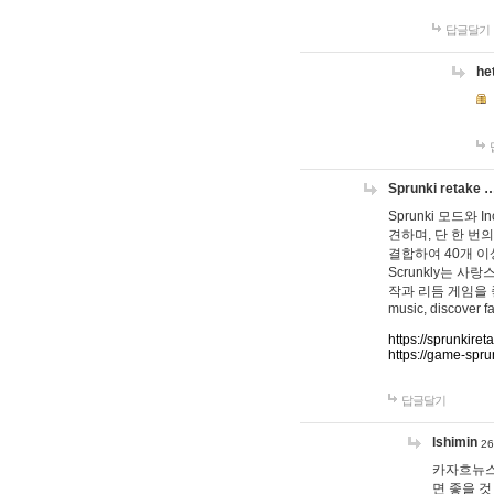
답글달기
he
Sprunki retake 
Sprunki 모드와
견하며, 단 한 번의
결합하여 40개 이
Scrunkly는 
작과 리듬 게임을 좋아하
music, discover fa
https://sprunkiret
https://game-spru
답글달기
lshimin
26
카자흐뉴스
면 좋을 것