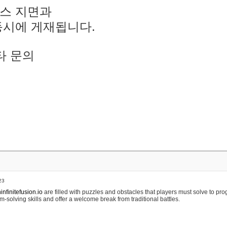
스 지면과
동시에 게재됩니다.
타 문의
23
nfinitefusion.io
are filled with puzzles and obstacles that players must solve to pr
m-solving skills and offer a welcome break from traditional battles.