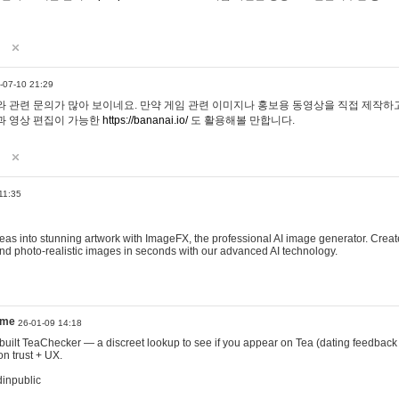
-07-10 21:29
 관련 문의가 많아 보이네요. 만약 게임 관련 이미지나 홍보용 동영상을 직접 제작하고 
과 영상 편집이 가능한
https://bananai.io/
도 활용해볼 만합니다.
11:35
eas into stunning artwork with ImageFX, the professional AI image generator. Create
, and photo-realistic images in seconds with our advanced AI technology.
ame
26-01-09 14:18
 I built TeaChecker — a discreet lookup to see if you appear on Tea (dating feedback
n trust + UX.
dinpublic