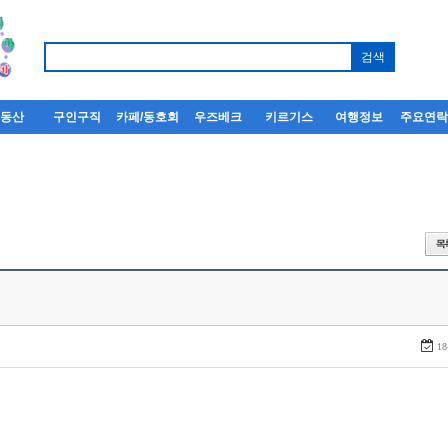
부동산
구인구직
카페/동호회
우즈베크
키르기스
여행정보
주요연
18