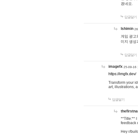
겠네요.
답글달기
lshimin
26
게임 광고와
미지 생성
답글달기
imagefx
25-09-16 
https://imgfx.dev/
Transform your id
art, illustrations
답글달기
thefirstn
**Title:**
feedback o
Hey r/buil