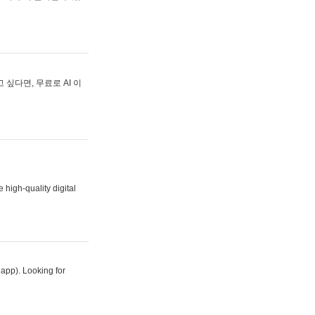
싶다면, 무료로 AI 이
 high-quality digital
 app). Looking for