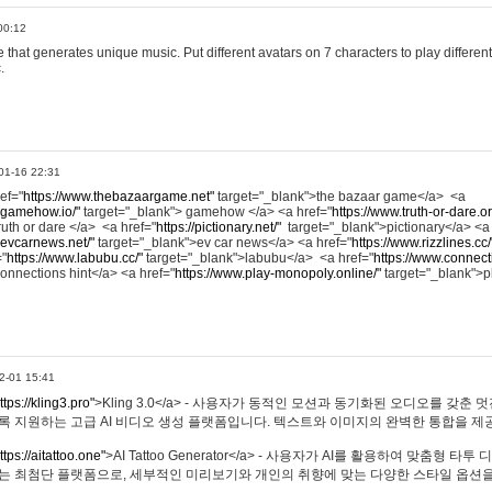
00:12
hat generates unique music. Put different avatars on 7 characters to play different
.
01-16 22:31
ref="
https://www.thebazaargame.net"
target="_blank">the bazaar game</a> <a
.gamehow.io/"
target="_blank"> gamehow </a> <a href="
https://www.truth-or-dare.o
ruth or dare </a> <a href="
https://pictionary.net/"
target="_blank">pictionary</a> <a
.evcarnews.net/"
target="_blank">ev car news</a> <a href="
https://www.rizzlines.cc/
="
https://www.labubu.cc/"
target="_blank">labubu</a> <a href="
https://www.connecti
onnections hint</a> <a href="
https://www.play-monopoly.online/"
target="_blank">
2-01 15:41
ttps://kling3.pro"
>Kling 3.0</a> - 사용자가 동적인 모션과 동기화된 오디오를 갖춘 
록 지원하는 고급 AI 비디오 생성 플랫폼입니다. 텍스트와 이미지의 완벽한 통합을 제공
ttps://aitattoo.one"
>AI Tattoo Generator</a> - 사용자가 AI를 활용하여 맞춤형 
있는 최첨단 플랫폼으로, 세부적인 미리보기와 개인의 취향에 맞는 다양한 스타일 옵션