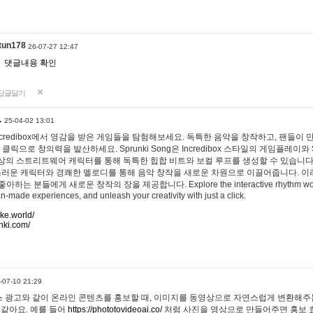
tun178
26-07-27 12:47
댓글내용 확인
답글달기
…
25-04-02 13:01
 Incredibox에서 영감을 받은 게임들을 탐험해보세요. 독특한 음악을 창작하고, 팬들이
 클릭으로 창의력을 발산하세요. Sprunki Song은 Incredibox 스타일의 게임플레이와 
상의 스트리트웨어 캐릭터를 통해 독특한 힙합 비트와 보컬 루프를 생성할 수 있습니다. 또한
사랑스러운 캐릭터와 경쾌한 멜로디를 통해 음악 창작을 새로운 차원으로 이끌어줍니다. 이
는 분들에게 새로운 창작의 장을 제공합니다. Explore the interactive rhythm world 
n-made experiences, and unleash your creativity with just a click.
ake.world/
nki.com/
-07-10 21:29
 광고와 같이 온라인 콘텐츠를 홍보할 때, 이미지를 동영상으로 자연스럽게 변환해주는
 같아요. 예를 들어
https://phototovideoai.co/
처럼 사진을 영상으로 만들어주면 홍보 효