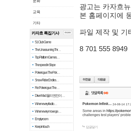
문화
광고는 카자흐뉴
교육
본 홈페이지에 
기타
파일 제작 및 기
카자흐 특집기사
more
51 Club Game
8 701 555 8949
The Unassuming Thr…
Top Platform Games…
The speed in Slope
Pokerogue: The Pok…
Snow Rider: Endles…
Re: Pokerogue: The…
댓글목록
949
Drive Mad: 물리 엔진이 …
When every fractio…
Pokemon Infinit…
24-08-14 17:
Some areas in
https://pokemoni
When every move ge…
challenges test players' proble
Empty room
Keep in touch
답글달기