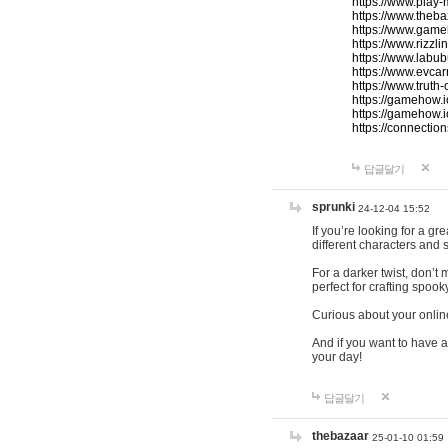
https://www.play-
https://www.theb
https://www.game
https://www.rizzli
https://www.labub
https://www.evcar
https://www.truth
https://gamehow.
https://gamehow.
https://connections
답글달기
sprunki
24-12-04 15:52
If you’re looking for a g
different characters and 
For a darker twist, don’t
perfect for crafting spoo
Curious about your onlin
And if you want to have a
your day!
답글달기
thebazaar
25-01-10 01:59