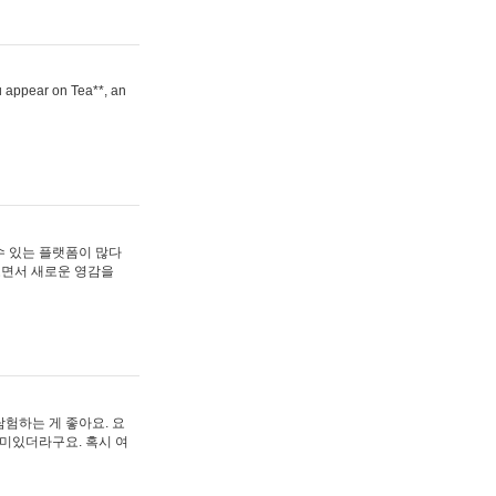
ou appear on Tea**, an
수 있는 플랫폼이 많다
보면서 새로운 영감을
험하는 게 좋아요. 요
재미있더라구요. 혹시 여