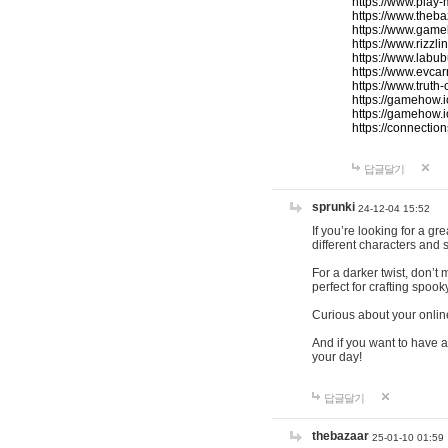
https://www.play-
https://www.theb
https://www.game
https://www.rizzli
https://www.labub
https://www.evcar
https://www.truth
https://gamehow.
https://gamehow.
https://connections
답글달기
sprunki
24-12-04 15:52
If you’re looking for a g
different characters and 
For a darker twist, don’t
perfect for crafting spoo
Curious about your onlin
And if you want to have a
your day!
답글달기
thebazaar
25-01-10 01:59