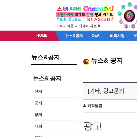
스빠시바를 시작페이지로 ▶
HOME
Q&A
뉴스&공지
벼룩시장
뉴스&공지
뉴스& 공지
뉴스& 공지
[기타] 광고문의
전체
공지
카작불곰
경제
광고
사회