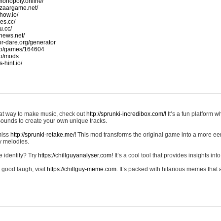
monopoly.online/
azaargame.net/
how.io/
nes.cc/
u.cc/
news.net/
-or-dare.org/generator
io/games/164604
io/mods
-hint.io/
reat way to make music, check out
http://sprunki-incredibox.com/!
It’s a fun platform 
sounds to create your own unique tracks.
 miss
http://sprunki-retake.me/!
This mod transforms the original game into a more ee
ky melodies.
e identity? Try
https://chillguyanalyser.com!
It’s a cool tool that provides insights into 
 good laugh, visit
https://chillguy-meme.com.
It’s packed with hilarious memes that 