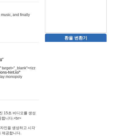
 music, and finally
환율 변환기
rg"
"
target="_blank">rizz
ons-hint.io/"
play monopoly
멋진 15초 비디오를 생성
합니다.<br>
타투 디자인을 생성하고 시각
을 제공합니다.