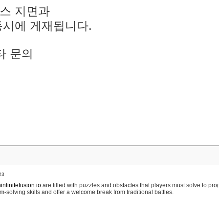
스 지면과
동시에 게재됩니다.
타 문의
23
nfinitefusion.io
are filled with puzzles and obstacles that players must solve to pr
m-solving skills and offer a welcome break from traditional battles.