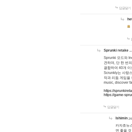
답글달기
he
Sprunki retake 
Sprunki 모드와
견하며, 단 한 번의
결합하여 40개 이
Scrunkly는 
작과 리듬 게임을 좋아하
music, discover fa
https://sprunkiret
https://game-spru
답글달기
lshimin
26
카자흐뉴스
면 좋을 것