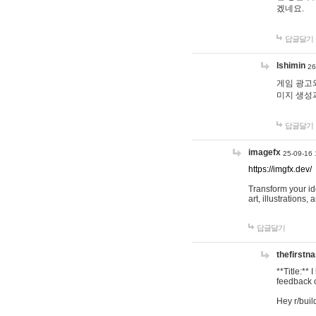
겠네요.
답글달기
lshimin
26
게임 광고와
미지 생성
답글달기
imagefx
25-09-16 
https://imgfx.dev/
Transform your id
art, illustrations
답글달기
thefirstn
**Title:**
feedback o
Hey r/buil