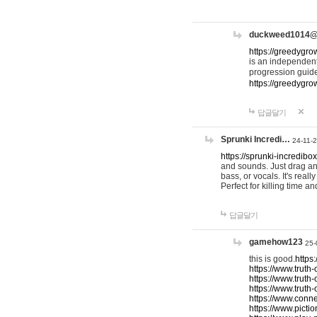
duckweed1014
https://greedygro
is an independent
progression guid
https://greedygr
답글달기
Sprunki Incredi…
24-11-
https://sprunki-incredibo
and sounds. Just drag an
bass, or vocals. It's rea
Perfect for killing time an
답글달기
gamehow123
25-
this is good.
https
https://www.truth-
https://www.truth-
https://www.truth
https://www.connec
https://www.pictio