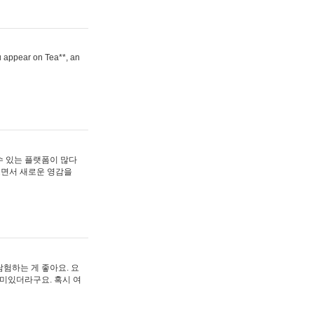
ou appear on Tea**, an
수 있는 플랫폼이 많다
보면서 새로운 영감을
험하는 게 좋아요. 요
재미있더라구요. 혹시 여