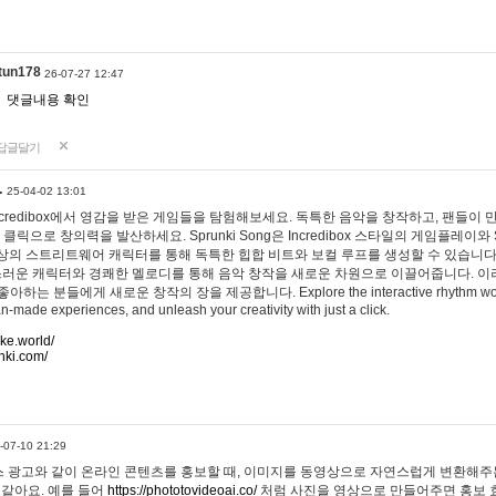
tun178
26-07-27 12:47
댓글내용 확인
답글달기
…
25-04-02 13:01
 Incredibox에서 영감을 받은 게임들을 탐험해보세요. 독특한 음악을 창작하고, 팬들이
 클릭으로 창의력을 발산하세요. Sprunki Song은 Incredibox 스타일의 게임플레이와 
상의 스트리트웨어 캐릭터를 통해 독특한 힙합 비트와 보컬 루프를 생성할 수 있습니다. 또한
사랑스러운 캐릭터와 경쾌한 멜로디를 통해 음악 창작을 새로운 차원으로 이끌어줍니다. 이
는 분들에게 새로운 창작의 장을 제공합니다. Explore the interactive rhythm world 
n-made experiences, and unleash your creativity with just a click.
ake.world/
nki.com/
-07-10 21:29
 광고와 같이 온라인 콘텐츠를 홍보할 때, 이미지를 동영상으로 자연스럽게 변환해주는
 같아요. 예를 들어
https://phototovideoai.co/
처럼 사진을 영상으로 만들어주면 홍보 효