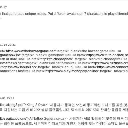
00:12
hat generates unique music. Put different avatars on 7 characters to play different
.
01-16 22:31
ref="
https://www.thebazaargame.net"
target="_blank">the bazaar game</a> <a
.gamehow.io/"
target="_blank"> gamehow </a> <a href="
https://www.truth-or-dare.o
ruth or dare </a> <a href="
https://pictionary.net/"
target="_blank">pictionary</a> <a
.evcarnews.net/"
target="_blank">ev car news</a> <a href="
https://www.rizzlines.cc/
="
https://www.labubu.cc/"
target="_blank">labubu</a> <a href="
https://www.connecti
onnections hint</a> <a href="
https://www.play-monopoly.online/"
target="_blank">
2-01 15:41
ttps://kling3.pro"
>Kling 3.0</a> - 사용자가 동적인 모션과 동기화된 오디오를 갖춘 
록 지원하는 고급 AI 비디오 생성 플랫폼입니다. 텍스트와 이미지의 완벽한 통합을 제공
ttps://aitattoo.one"
>AI Tattoo Generator</a> - 사용자가 AI를 활용하여 맞춤형 
있는 최첨단 플랫폼으로, 세부적인 미리보기와 개인의 취향에 맞는 다양한 스타일 옵션