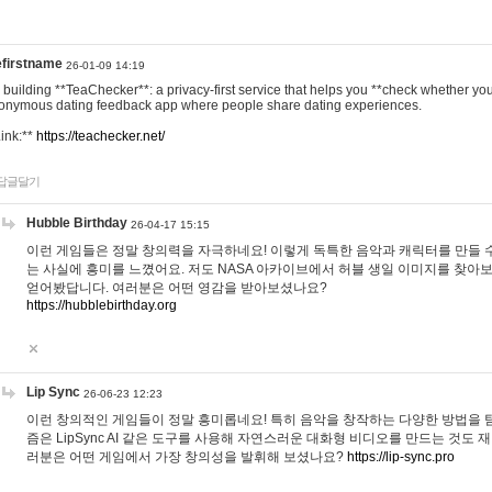
efirstname
26-01-09 14:19
m building **TeaChecker**: a privacy-first service that helps you **check whether y
onymous dating feedback app where people share dating experiences.
Link:**
https://teachecker.net/
답글달기
Hubble Birthday
26-04-17 15:15
이런 게임들은 정말 창의력을 자극하네요! 이렇게 독특한 음악과 캐릭터를 만들 
는 사실에 흥미를 느꼈어요. 저도 NASA 아카이브에서 허블 생일 이미지를 찾아
얻어봤답니다. 여러분은 어떤 영감을 받아보셨나요?
https://hubblebirthday.org
Lip Sync
26-06-23 12:23
이런 창의적인 게임들이 정말 흥미롭네요! 특히 음악을 창작하는 다양한 방법을 탐
즘은 LipSync AI 같은 도구를 사용해 자연스러운 대화형 비디오를 만드는 것도 
러분은 어떤 게임에서 가장 창의성을 발휘해 보셨나요?
https://lip-sync.pro