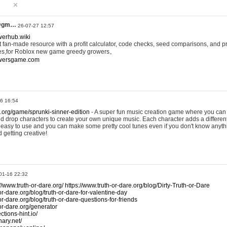
@gm…
26-07-27 12:57
werhub.wiki
 fan-made resource with a profit calculator, code checks, seed comparisons, and pr
es,for Roblox new game greedy growers。
owersgame.com
26 16:54
x.org/game/sprunki-sinner-edition
- A super fun music creation game where you can 
d drop characters to create your own unique music. Each character adds a differen
lly easy to use and you can make some pretty cool tunes even if you don't know anyt
d getting creative!
01-16 22:32
://www.truth-or-dare.org/
https://www.truth-or-dare.org/blog/Dirty-Truth-or-Dare
or-dare.org/blog/truth-or-dare-for-valentine-day
or-dare.org/blog/truth-or-dare-questions-for-friends
-or-dare.org/generator
tions-hint.io/
nary.net/