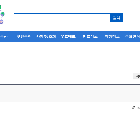
부동산
구인구직
카페/동호회
우즈베크
키르기스
여행정보
주요연
18