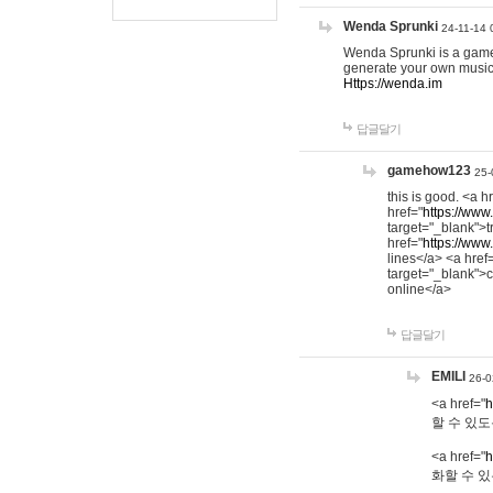
Wenda Sprunki
24-11-14 
Wenda Sprunki is a game t
generate your own music
Https://wenda.im
답글달기
gamehow123
25-
this is good. <a h
href="
https://www
target="_blank">t
href="
https://www
lines</a> <a href
target="_blank">c
online</a>
답글달기
EMILI
26-0
<a href="
h
할 수 있도
<a href="
h
화할 수 