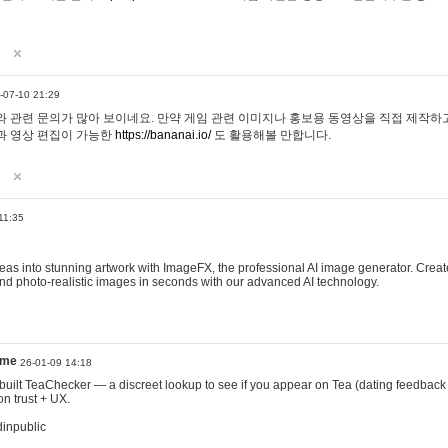
-07-10 21:29
 관련 문의가 많아 보이네요. 만약 게임 관련 이미지나 홍보용 동영상을 직접 제작하고 
과 영상 편집이 가능한
https://bananai.io/
도 활용해볼 만합니다.
11:35
eas into stunning artwork with ImageFX, the professional AI image generator. Create
, and photo-realistic images in seconds with our advanced AI technology.
ame
26-01-09 14:18
 I built TeaChecker — a discreet lookup to see if you appear on Tea (dating feedback
n trust + UX.
dinpublic