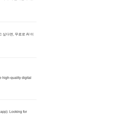
싶다면, 무료로 AI 이
 high-quality digital
 app). Looking for