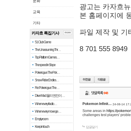
문화
광고는 카자흐뉴
교육
본 홈페이지에 
기타
파일 제작 및 기
카자흐 특집기사
more
51 Club Game
8 701 555 8949
The Unassuming Thr…
Top Platform Games…
The speed in Slope
Pokerogue: The Pok…
Snow Rider: Endles…
Re: Pokerogue: The…
댓글목록
948
Drive Mad: 물리 엔진이 …
When every fractio…
Pokemon Infinit…
24-08-14 17:
Some areas in
https://pokemoni
When every move ge…
challenges test players' proble
Empty room
Keep in touch
답글달기