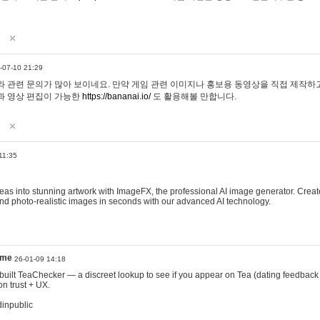
-07-10 21:29
 관련 문의가 많아 보이네요. 만약 게임 관련 이미지나 홍보용 동영상을 직접 제작하고 
과 영상 편집이 가능한
https://bananai.io/
도 활용해볼 만합니다.
11:35
eas into stunning artwork with ImageFX, the professional AI image generator. Create
, and photo-realistic images in seconds with our advanced AI technology.
ame
26-01-09 14:18
 I built TeaChecker — a discreet lookup to see if you appear on Tea (dating feedback
n trust + UX.
dinpublic