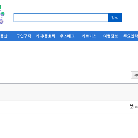
부동산
구인구직
카페/동호회
우즈베크
키르기스
여행정보
주요연
18