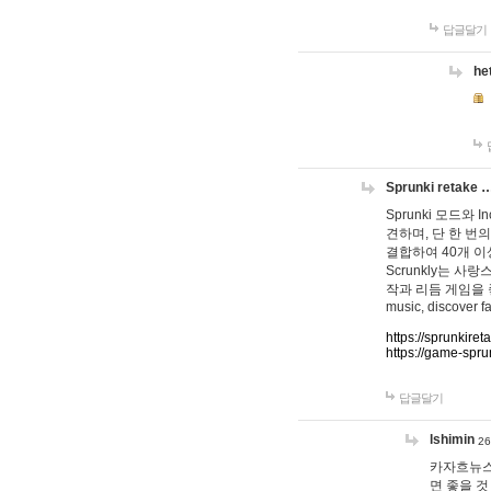
답글달기
he
Sprunki retake 
Sprunki 모드와
견하며, 단 한 번의
결합하여 40개 이
Scrunkly는 
작과 리듬 게임을 좋아하
music, discover fa
https://sprunkiret
https://game-spru
답글달기
lshimin
26
카자흐뉴스
면 좋을 것