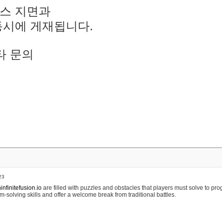
스 지면과
동시에 게재됩니다.
타 문의
23
nfinitefusion.io
are filled with puzzles and obstacles that players must solve to pr
m-solving skills and offer a welcome break from traditional battles.