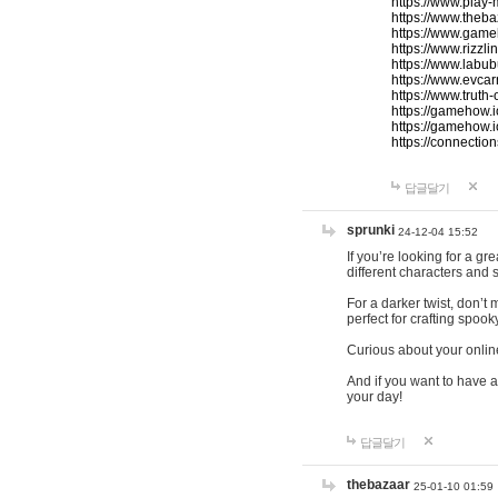
https://www.play-
https://www.theb
https://www.game
https://www.rizzli
https://www.labub
https://www.evcar
https://www.truth
https://gamehow.
https://gamehow.
https://connections
답글달기
sprunki
24-12-04 15:52
If you’re looking for a g
different characters and 
For a darker twist, don’t
perfect for crafting spoo
Curious about your onlin
And if you want to have a
your day!
답글달기
thebazaar
25-01-10 01:59