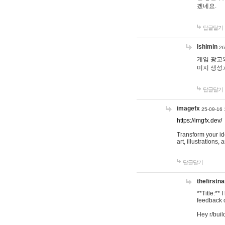
겠네요.
답글달기
lshimin
26
게임 광고와
미지 생성
답글달기
imagefx
25-09-16 
https://imgfx.dev/
Transform your id
art, illustrations
답글달기
thefirstn
**Title:**
feedback o
Hey r/buil