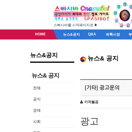
스빠시바를 시작페이지로 ▶
HOME
Q&A
뉴스&공지
벼룩시장
뉴스&공지
뉴스& 공지
뉴스& 공지
[기타] 광고문의
전체
공지
카작불곰
경제
광고
사회