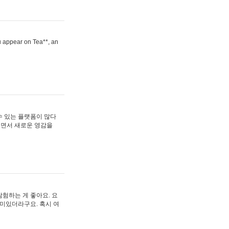
ou appear on Tea**, an
수 있는 플랫폼이 많다
보면서 새로운 영감을
험하는 게 좋아요. 요
재미있더라구요. 혹시 여