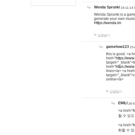
Wenda Sprunki
24-11-14 
Wenda Sprunki is a game t
generate your own music
Https://wenda.im
답글달기
gamehow123
25-
this is good. <a h
href="
https://www
target="_blank">t
href="
https://www
lines</a> <a href
target="_blank">c
online</a>
답글달기
EMILI
26-0
<a href="
h
할 수 있도
<a href="
h
화할 수 