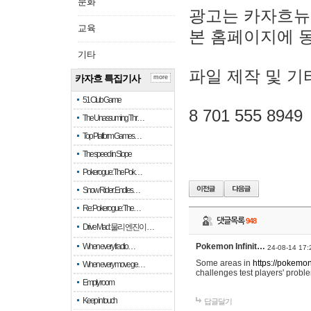
문화
광고는 카자흐뉴
교육
본 홈페이지에 
기타
파일 제작 및 기
카자흐 특집기사
more
51 Club Game
8 701 555 8949
The Unassuming Thr…
Top Platform Games…
The speed in Slope
Pokerogue: The Pok…
Snow Rider: Endles…
Re: Pokerogue: The…
댓글목록
948
Drive Mad: 물리 엔진이 …
When every fractio…
Pokemon Infinit…
24-08-14 17:
Some areas in
https://pokemoni
When every move ge…
challenges test players' proble
Empty room
Keep in touch
답글달기