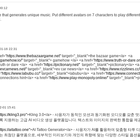
00:12
hat generates unique music. Put different avatars on 7 characters to play different
.
01-16 22:31
ref="
https://www.thebazaargame.net"
target="_blank">the bazaar game</a> <a
.gamehow.io/"
target="_blank"> gamehow </a> <a href="
https://www.truth-or-dare.o
ruth or dare </a> <a href="
https://pictionary.net/"
target="_blank">pictionary</a> <a
.evcarnews.net/"
target="_blank">ev car news</a> <a href="
https://www.rizzlines.cc/
="
https://www.labubu.cc/"
target="_blank">labubu</a> <a href="
https://www.connecti
onnections hint</a> <a href="
https://www.play-monopoly.online/"
target="_blank">
2-01 15:41
ttps://kling3.pro"
>Kling 3.0</a> - 사용자가 동적인 모션과 동기화된 오디오를 갖춘 
록 지원하는 고급 AI 비디오 생성 플랫폼입니다. 텍스트와 이미지의 완벽한 통합을 제공
ttps://aitattoo.one"
>AI Tattoo Generator</a> - 사용자가 AI를 활용하여 맞춤형 
있는 최첨단 플랫폼으로, 세부적인 미리보기와 개인의 취향에 맞는 다양한 스타일 옵션