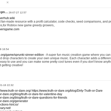
@gm…
26-07-27 12:57
werhub.wiki
 fan-made resource with a profit calculator, code checks, seed comparisons, and pr
es,for Roblox new game greedy growers。
owersgame.com
26 16:54
x.org/game/sprunki-sinner-edition
- A super fun music creation game where you can 
d drop characters to create your own unique music. Each character adds a differen
lly easy to use and you can make some pretty cool tunes even if you don't know anyt
d getting creative!
01-16 22:32
://www.truth-or-dare.org/
https://www.truth-or-dare.org/blog/Dirty-Truth-or-Dare
or-dare.org/blog/truth-or-dare-for-valentine-day
or-dare.org/blog/truth-or-dare-questions-for-friends
-or-dare.org/generator
tions-hint.io/
nary.net/