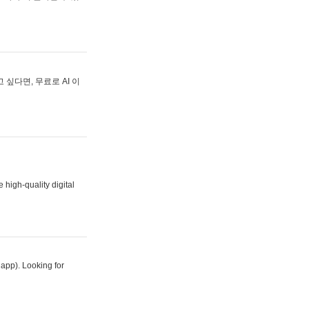
싶다면, 무료로 AI 이
 high-quality digital
 app). Looking for