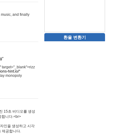
 music, and finally
환율 변환기
rg"
"
target="_blank">rizz
ons-hint.io/"
play monopoly
멋진 15초 비디오를 생성
합니다.<br>
타투 디자인을 생성하고 시각
을 제공합니다.