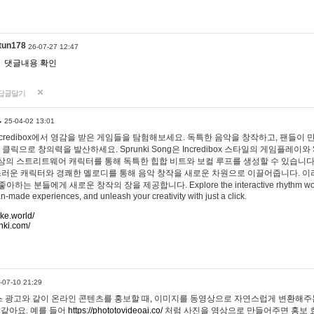
tun178
26-07-27 12:47
댓글내용 확인
답글달기
…
25-04-02 13:01
 Incredibox에서 영감을 받은 게임들을 탐험해보세요. 독특한 음악을 창작하고, 팬들이
 클릭으로 창의력을 발산하세요. Sprunki Song은 Incredibox 스타일의 게임플레이와 
상의 스트리트웨어 캐릭터를 통해 독특한 힙합 비트와 보컬 루프를 생성할 수 있습니다. 또한
사랑스러운 캐릭터와 경쾌한 멜로디를 통해 음악 창작을 새로운 차원으로 이끌어줍니다. 이
는 분들에게 새로운 창작의 장을 제공합니다. Explore the interactive rhythm world 
n-made experiences, and unleash your creativity with just a click.
ake.world/
nki.com/
-07-10 21:29
 광고와 같이 온라인 콘텐츠를 홍보할 때, 이미지를 동영상으로 자연스럽게 변환해주는
 같아요. 예를 들어
https://phototovideoai.co/
처럼 사진을 영상으로 만들어주면 홍보 효