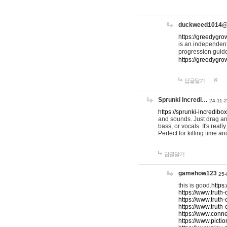
duckweed1014
https://greedygro
is an independent
progression guid
https://greedygr
답글달기
Sprunki Incredi…
24-11-
https://sprunki-incredibo
and sounds. Just drag an
bass, or vocals. It's rea
Perfect for killing time an
답글달기
gamehow123
25-
this is good.
https
https://www.truth-
https://www.truth-
https://www.truth
https://www.connec
https://www.pictio