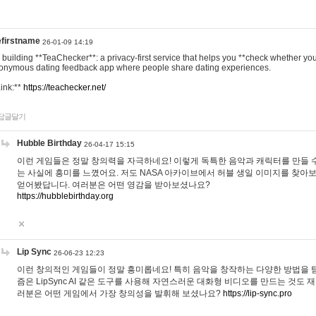
efirstname
26-01-09 14:19
m building **TeaChecker**: a privacy-first service that helps you **check whether y
onymous dating feedback app where people share dating experiences.
Link:**
https://teachecker.net/
답글달기
Hubble Birthday
26-04-17 15:15
이런 게임들은 정말 창의력을 자극하네요! 이렇게 독특한 음악과 캐릭터를 만들 
는 사실에 흥미를 느꼈어요. 저도 NASA 아카이브에서 허블 생일 이미지를 찾아
얻어봤답니다. 여러분은 어떤 영감을 받아보셨나요?
https://hubblebirthday.org
Lip Sync
26-06-23 12:23
이런 창의적인 게임들이 정말 흥미롭네요! 특히 음악을 창작하는 다양한 방법을 탐
즘은 LipSync AI 같은 도구를 사용해 자연스러운 대화형 비디오를 만드는 것도 
러분은 어떤 게임에서 가장 창의성을 발휘해 보셨나요?
https://lip-sync.pro