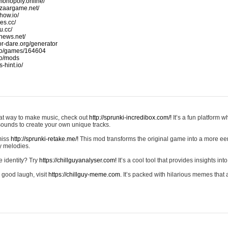
monopoly.online/
azaargame.net/
how.io/
nes.cc/
u.cc/
news.net/
-or-dare.org/generator
io/games/164604
io/mods
-hint.io/
reat way to make music, check out
http://sprunki-incredibox.com/!
It’s a fun platform 
sounds to create your own unique tracks.
 miss
http://sprunki-retake.me/!
This mod transforms the original game into a more ee
ky melodies.
e identity? Try
https://chillguyanalyser.com!
It’s a cool tool that provides insights into 
 good laugh, visit
https://chillguy-meme.com.
It’s packed with hilarious memes that 