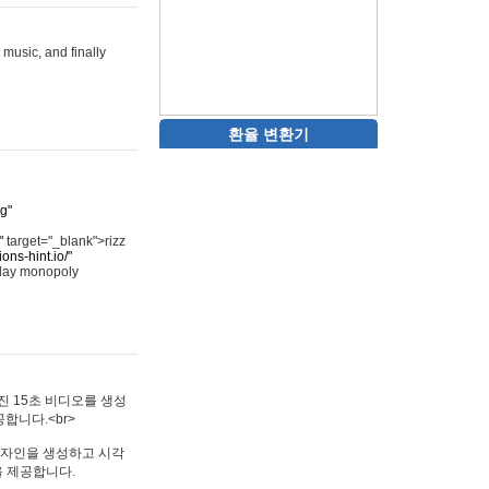
 music, and finally
환율 변환기
rg"
"
target="_blank">rizz
ons-hint.io/"
play monopoly
멋진 15초 비디오를 생성
합니다.<br>
타투 디자인을 생성하고 시각
을 제공합니다.