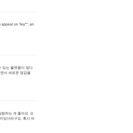
ou appear on Tea**, an
수 있는 플랫폼이 많다
보면서 새로운 영감을
험하는 게 좋아요. 요
재미있더라구요. 혹시 여