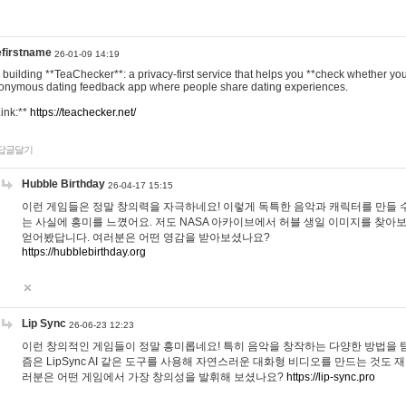
efirstname
26-01-09 14:19
m building **TeaChecker**: a privacy-first service that helps you **check whether y
onymous dating feedback app where people share dating experiences.
Link:**
https://teachecker.net/
답글달기
Hubble Birthday
26-04-17 15:15
이런 게임들은 정말 창의력을 자극하네요! 이렇게 독특한 음악과 캐릭터를 만들 
는 사실에 흥미를 느꼈어요. 저도 NASA 아카이브에서 허블 생일 이미지를 찾아
얻어봤답니다. 여러분은 어떤 영감을 받아보셨나요?
https://hubblebirthday.org
Lip Sync
26-06-23 12:23
이런 창의적인 게임들이 정말 흥미롭네요! 특히 음악을 창작하는 다양한 방법을 탐
즘은 LipSync AI 같은 도구를 사용해 자연스러운 대화형 비디오를 만드는 것도 
러분은 어떤 게임에서 가장 창의성을 발휘해 보셨나요?
https://lip-sync.pro