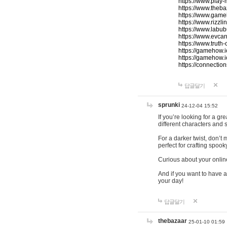
https://www.play-
https://www.theb
https://www.game
https://www.rizzli
https://www.labub
https://www.evcar
https://www.truth
https://gamehow.
https://gamehow.
https://connections
답글달기
sprunki
24-12-04 15:52
If you’re looking for a g
different characters and 
For a darker twist, don’t
perfect for crafting spoo
Curious about your onlin
And if you want to have a
your day!
답글달기
thebazaar
25-01-10 01:59