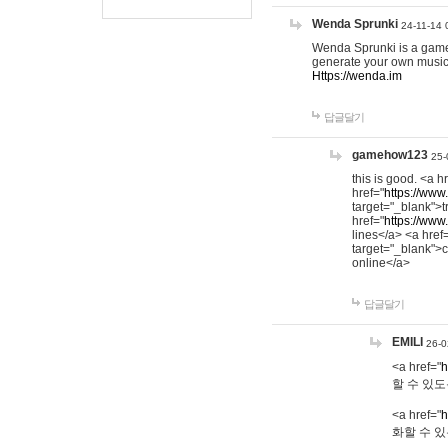
Wenda Sprunki
24-11-14 
Wenda Sprunki is a game t
generate your own music
Https://wenda.im
답글달기
gamehow123
25-
this is good. <a h
href="
https://www
target="_blank">t
href="
https://www
lines</a> <a href
target="_blank">c
online</a>
답글달기
EMILI
26-0
<a href="
h
할 수 있도
<a href="
h
화할 수 