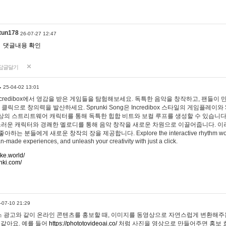
tun178
26-07-27 12:47
댓글내용 확인
답글달기
…
25-04-02 13:01
 Incredibox에서 영감을 받은 게임들을 탐험해보세요. 독특한 음악을 창작하고, 팬들이
 클릭으로 창의력을 발산하세요. Sprunki Song은 Incredibox 스타일의 게임플레이와 
상의 스트리트웨어 캐릭터를 통해 독특한 힙합 비트와 보컬 루프를 생성할 수 있습니다. 또한
사랑스러운 캐릭터와 경쾌한 멜로디를 통해 음악 창작을 새로운 차원으로 이끌어줍니다. 이
는 분들에게 새로운 창작의 장을 제공합니다. Explore the interactive rhythm world 
n-made experiences, and unleash your creativity with just a click.
ake.world/
nki.com/
-07-10 21:29
 광고와 같이 온라인 콘텐츠를 홍보할 때, 이미지를 동영상으로 자연스럽게 변환해주는
 같아요. 예를 들어
https://phototovideoai.co/
처럼 사진을 영상으로 만들어주면 홍보 효