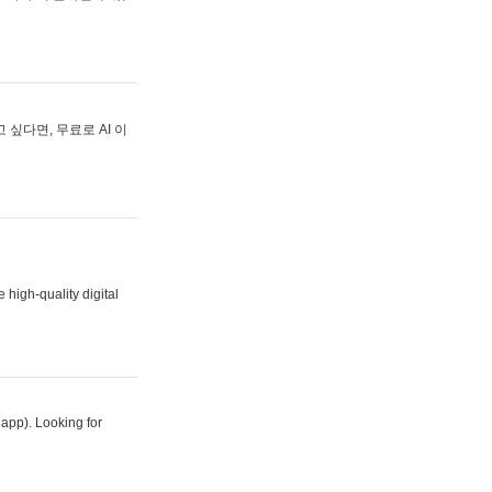
싶다면, 무료로 AI 이
 high-quality digital
 app). Looking for