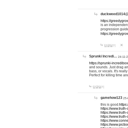
duckweed1014
https://greedygro
is an independent
progression guid
https://greedygr
답글달기
Sprunki Incredi…
24-11-
https://sprunki-incredibo
and sounds. Just drag an
bass, or vocals. It's rea
Perfect for killing time an
답글달기
gamehow123
25-
this is good.
https
https://www.truth-
https://www.truth-
https://www.truth
https://www.connec
https://www.pictio