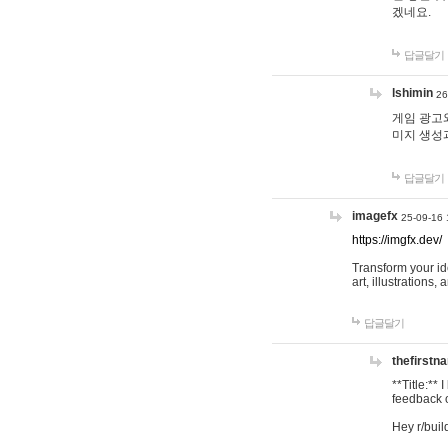
겠네요.
답글달기
lshimin
26
게임 광고와
미지 생성
답글달기
imagefx
25-09-16 
https://imgfx.dev/
Transform your id
art, illustrations
답글달기
thefirstn
**Title:**
feedback o
Hey r/buil