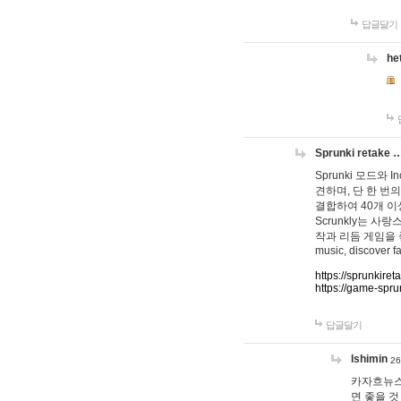
답글달기
he
Sprunki retake 
Sprunki 모드와
견하며, 단 한 번의
결합하여 40개 이
Scrunkly는 
작과 리듬 게임을 좋아하
music, discover fa
https://sprunkiret
https://game-spru
답글달기
lshimin
26
카자흐뉴스
면 좋을 것