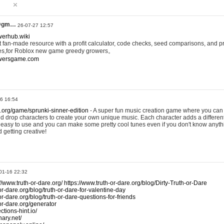
@gm…
26-07-27 12:57
werhub.wiki
 fan-made resource with a profit calculator, code checks, seed comparisons, and pr
es,for Roblox new game greedy growers。
owersgame.com
26 16:54
x.org/game/sprunki-sinner-edition
- A super fun music creation game where you can 
d drop characters to create your own unique music. Each character adds a differen
lly easy to use and you can make some pretty cool tunes even if you don't know anyt
d getting creative!
01-16 22:32
://www.truth-or-dare.org/
https://www.truth-or-dare.org/blog/Dirty-Truth-or-Dare
or-dare.org/blog/truth-or-dare-for-valentine-day
or-dare.org/blog/truth-or-dare-questions-for-friends
-or-dare.org/generator
tions-hint.io/
nary.net/