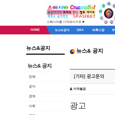
스빠시바를 시작페이지로 ▶
HOME
Q&A
뉴스&공지
벼룩시장
뉴스&공지
뉴스& 공지
뉴스& 공지
[기타] 광고문의
전체
공지
카작불곰
경제
광고
사회