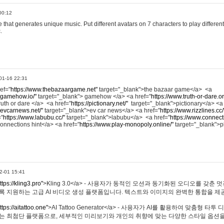
00:12
hat generates unique music. Put different avatars on 7 characters to play different
.
01-16 22:31
ref="
https://www.thebazaargame.net"
target="_blank">the bazaar game</a> <a
.gamehow.io/"
target="_blank"> gamehow </a> <a href="
https://www.truth-or-dare.o
ruth or dare </a> <a href="
https://pictionary.net/"
target="_blank">pictionary</a> <a
.evcarnews.net/"
target="_blank">ev car news</a> <a href="
https://www.rizzlines.cc/
="
https://www.labubu.cc/"
target="_blank">labubu</a> <a href="
https://www.connecti
onnections hint</a> <a href="
https://www.play-monopoly.online/"
target="_blank">
2-01 15:41
ttps://kling3.pro"
>Kling 3.0</a> - 사용자가 동적인 모션과 동기화된 오디오를 갖춘 
록 지원하는 고급 AI 비디오 생성 플랫폼입니다. 텍스트와 이미지의 완벽한 통합을 제공
ttps://aitattoo.one"
>AI Tattoo Generator</a> - 사용자가 AI를 활용하여 맞춤형 
있는 최첨단 플랫폼으로, 세부적인 미리보기와 개인의 취향에 맞는 다양한 스타일 옵션