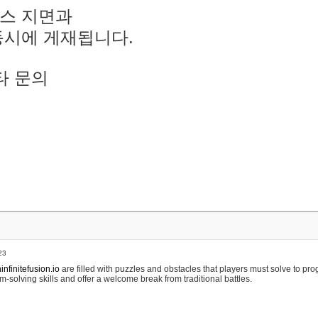
스 지면과
동시에 게재됩니다.
타 문의
23
nfinitefusion.io
are filled with puzzles and obstacles that players must solve to pr
m-solving skills and offer a welcome break from traditional battles.