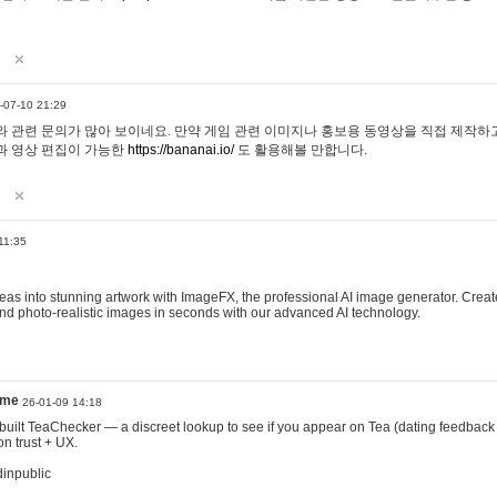
-07-10 21:29
 관련 문의가 많아 보이네요. 만약 게임 관련 이미지나 홍보용 동영상을 직접 제작하고 
과 영상 편집이 가능한
https://bananai.io/
도 활용해볼 만합니다.
11:35
eas into stunning artwork with ImageFX, the professional AI image generator. Create
, and photo-realistic images in seconds with our advanced AI technology.
ame
26-01-09 14:18
 I built TeaChecker — a discreet lookup to see if you appear on Tea (dating feedback
n trust + UX.
dinpublic