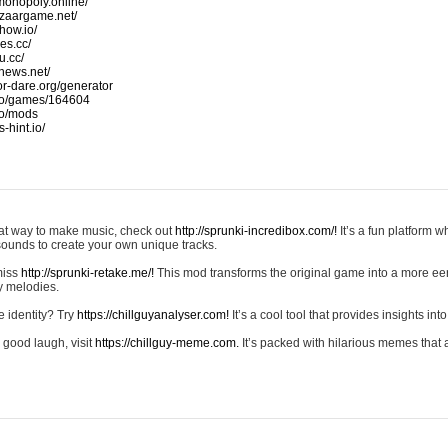
monopoly.online/
azaargame.net/
how.io/
nes.cc/
u.cc/
news.net/
-or-dare.org/generator
io/games/164604
io/mods
-hint.io/
reat way to make music, check out
http://sprunki-incredibox.com/!
It’s a fun platform 
sounds to create your own unique tracks.
 miss
http://sprunki-retake.me/!
This mod transforms the original game into a more ee
ky melodies.
e identity? Try
https://chillguyanalyser.com!
It’s a cool tool that provides insights into 
 good laugh, visit
https://chillguy-meme.com.
It’s packed with hilarious memes that 