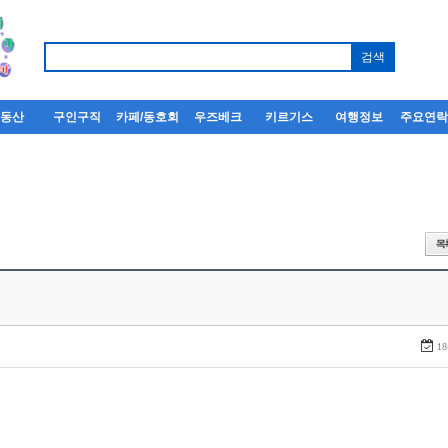
부동산
구인구직
카페/동호회
우즈베크
키르기스
여행정보
주요연
18