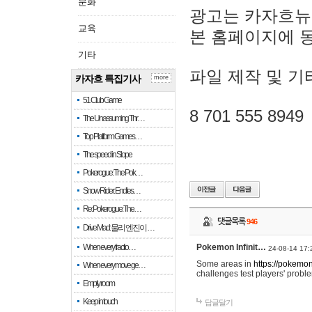
문화
광고는 카자흐뉴
교육
본 홈페이지에 
기타
파일 제작 및 기
카자흐 특집기사
more
51 Club Game
8 701 555 8949
The Unassuming Thr…
Top Platform Games…
The speed in Slope
Pokerogue: The Pok…
Snow Rider: Endles…
Re: Pokerogue: The…
댓글목록
946
Drive Mad: 물리 엔진이 …
When every fractio…
Pokemon Infinit…
24-08-14 17:
Some areas in
https://pokemoni
When every move ge…
challenges test players' proble
Empty room
Keep in touch
답글달기