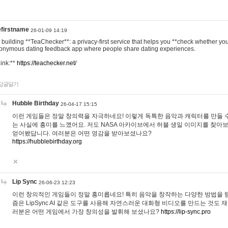
efirstname
26-01-09 14:19
m building **TeaChecker**: a privacy-first service that helps you **check whether y
onymous dating feedback app where people share dating experiences.
Link:**
https://teachecker.net/
답글달기
Hubble Birthday
26-04-17 15:15
이런 게임들은 정말 창의력을 자극하네요! 이렇게 독특한 음악과 캐릭터를 만들 
는 사실에 흥미를 느꼈어요. 저도 NASA 아카이브에서 허블 생일 이미지를 찾아
얻어봤답니다. 여러분은 어떤 영감을 받아보셨나요?
https://hubblebirthday.org
Lip Sync
26-06-23 12:23
이런 창의적인 게임들이 정말 흥미롭네요! 특히 음악을 창작하는 다양한 방법을 탐
즘은 LipSync AI 같은 도구를 사용해 자연스러운 대화형 비디오를 만드는 것도 
러분은 어떤 게임에서 가장 창의성을 발휘해 보셨나요?
https://lip-sync.pro