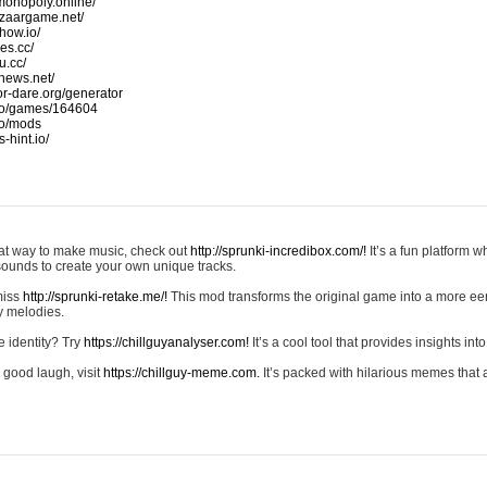
monopoly.online/
azaargame.net/
how.io/
nes.cc/
u.cc/
news.net/
-or-dare.org/generator
io/games/164604
io/mods
-hint.io/
reat way to make music, check out
http://sprunki-incredibox.com/!
It’s a fun platform 
sounds to create your own unique tracks.
 miss
http://sprunki-retake.me/!
This mod transforms the original game into a more ee
ky melodies.
e identity? Try
https://chillguyanalyser.com!
It’s a cool tool that provides insights into 
 good laugh, visit
https://chillguy-meme.com.
It’s packed with hilarious memes that 