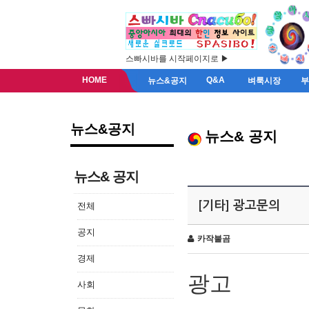
스빠시바를 시작페이지로 ▶
HOME
Q&A
뉴스&공지
벼룩시장
뉴스&공지
뉴스& 공지
뉴스& 공지
[기타] 광고문의
전체
공지
카작불곰
경제
광고
사회