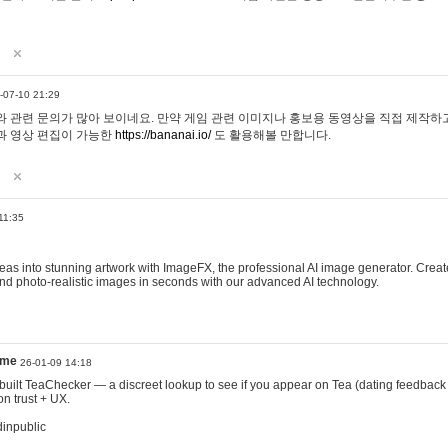
-07-10 21:29
 관련 문의가 많아 보이네요. 만약 게임 관련 이미지나 홍보용 동영상을 직접 제작하고 
과 영상 편집이 가능한
https://bananai.io/
도 활용해볼 만합니다.
11:35
eas into stunning artwork with ImageFX, the professional AI image generator. Create
, and photo-realistic images in seconds with our advanced AI technology.
ame
26-01-09 14:18
 I built TeaChecker — a discreet lookup to see if you appear on Tea (dating feedback
n trust + UX.
dinpublic