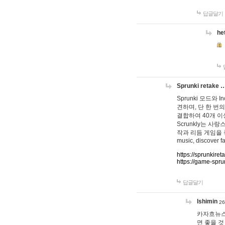
답글달기
he
Sprunki retake 
Sprunki 모드와
견하며, 단 한 번의
결합하여 40개 이
Scrunkly는 
작과 리듬 게임을 좋아하
music, discover fa
https://sprunkiret
https://game-spru
답글달기
lshimin
26
카자흐뉴스
면 좋을 것