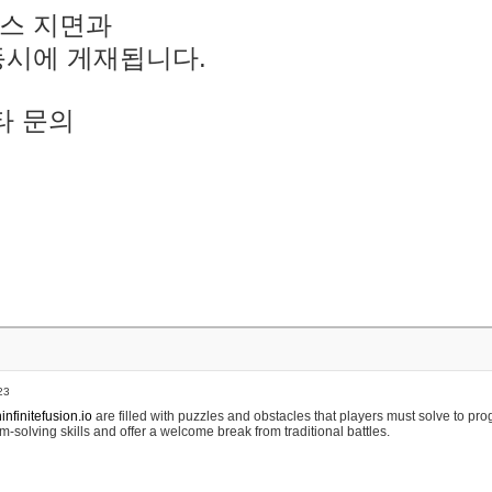
스 지면과
동시에 게재됩니다.
타 문의
23
nfinitefusion.io
are filled with puzzles and obstacles that players must solve to pr
m-solving skills and offer a welcome break from traditional battles.