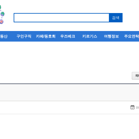
부동산
구인구직
카페/동호회
우즈베크
키르기스
여행정보
주요연
18