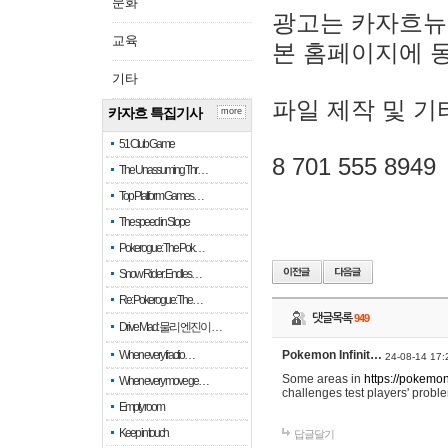
문화
광고는 카자흐뉴
교육
본 홈페이지에 
기타
파일 제작 및 기
카자흐 특집기사
more
51 Club Game
8 701 555 8949
The Unassuming Thr…
Top Platform Games…
The speed in Slope
Pokerogue: The Pok…
Snow Rider: Endles…
Re: Pokerogue: The…
댓글목록
949
Drive Mad: 물리 엔진이 …
When every fractio…
Pokemon Infinit…
24-08-14 17:
Some areas in
https://pokemoni
When every move ge…
challenges test players' proble
Empty room
Keep in touch
답글달기