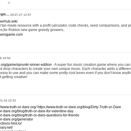
@gm…
26-07-27 12:57
werhub.wiki
 fan-made resource with a profit calculator, code checks, seed comparisons, and pr
es,for Roblox new game greedy growers。
owersgame.com
26 16:54
x.org/game/sprunki-sinner-edition
- A super fun music creation game where you can 
d drop characters to create your own unique music. Each character adds a differen
lly easy to use and you can make some pretty cool tunes even if you don't know anyt
d getting creative!
01-16 22:32
://www.truth-or-dare.org/
https://www.truth-or-dare.org/blog/Dirty-Truth-or-Dare
or-dare.org/blog/truth-or-dare-for-valentine-day
or-dare.org/blog/truth-or-dare-questions-for-friends
-or-dare.org/generator
tions-hint.io/
nary.net/