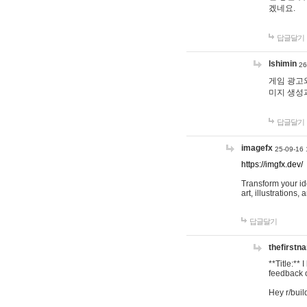
겠네요.
답글달기
lshimin
26
게임 광고와
미지 생성
답글달기
imagefx
25-09-16 
https://imgfx.dev/
Transform your id
art, illustrations
답글달기
thefirstn
**Title:**
feedback o
Hey r/buil