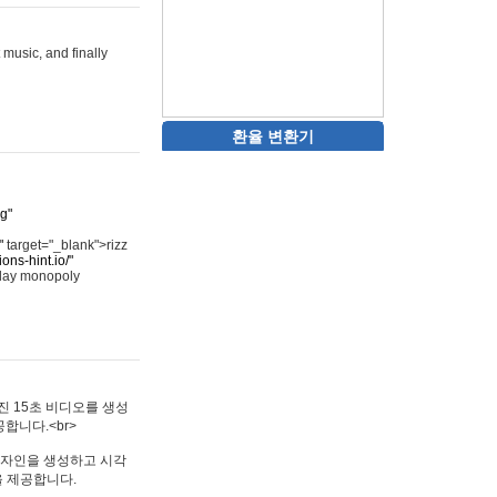
 music, and finally
환율 변환기
rg"
"
target="_blank">rizz
ons-hint.io/"
play monopoly
멋진 15초 비디오를 생성
합니다.<br>
타투 디자인을 생성하고 시각
을 제공합니다.