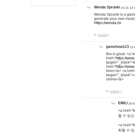
Wenda Sprunki
24-11-14 
Wenda Sprunki is a game t
generate your own music
Https://wenda.im
답글달기
gamehow123
25-
this is good. <a h
href="
https://www
target="_blank">t
href="
https://www
lines</a> <a href
target="_blank">c
online</a>
답글달기
EMILI
26-0
<a href="
h
할 수 있도
<a href="
h
화할 수 