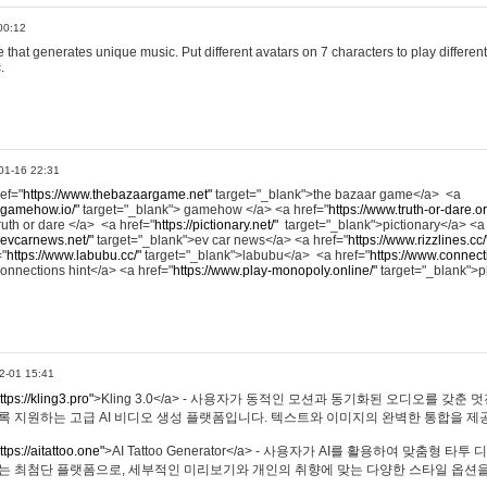
00:12
hat generates unique music. Put different avatars on 7 characters to play different
.
01-16 22:31
ref="
https://www.thebazaargame.net"
target="_blank">the bazaar game</a> <a
.gamehow.io/"
target="_blank"> gamehow </a> <a href="
https://www.truth-or-dare.o
ruth or dare </a> <a href="
https://pictionary.net/"
target="_blank">pictionary</a> <a
.evcarnews.net/"
target="_blank">ev car news</a> <a href="
https://www.rizzlines.cc/
="
https://www.labubu.cc/"
target="_blank">labubu</a> <a href="
https://www.connecti
onnections hint</a> <a href="
https://www.play-monopoly.online/"
target="_blank">
2-01 15:41
ttps://kling3.pro"
>Kling 3.0</a> - 사용자가 동적인 모션과 동기화된 오디오를 갖춘 
록 지원하는 고급 AI 비디오 생성 플랫폼입니다. 텍스트와 이미지의 완벽한 통합을 제공
ttps://aitattoo.one"
>AI Tattoo Generator</a> - 사용자가 AI를 활용하여 맞춤형 
있는 최첨단 플랫폼으로, 세부적인 미리보기와 개인의 취향에 맞는 다양한 스타일 옵션