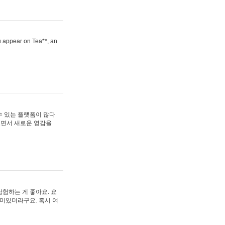
ou appear on Tea**, an
수 있는 플랫폼이 많다
보면서 새로운 영감을
험하는 게 좋아요. 요
재미있더라구요. 혹시 여