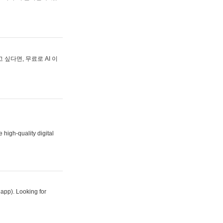
싶다면, 무료로 AI 이
 high-quality digital
 app). Looking for