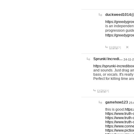
duckweed1014
https://greedygro
is an independent
progression guid
https://greedygr
답글달기
Sprunki Incredi…
24-11-
https://sprunki-incredibo
and sounds. Just drag an
bass, or vocals. It's rea
Perfect for killing time an
답글달기
gamehow123
25-
this is good.
https
https://www.truth-
https://www.truth-
https://www.truth
https://www.connec
https://www.pictio