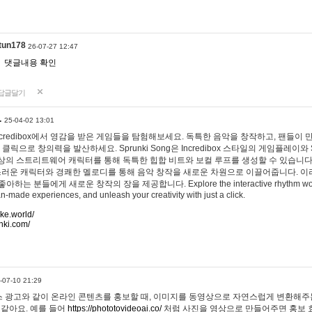
tun178
26-07-27 12:47
댓글내용 확인
답글달기
…
25-04-02 13:01
 Incredibox에서 영감을 받은 게임들을 탐험해보세요. 독특한 음악을 창작하고, 팬들이
 클릭으로 창의력을 발산하세요. Sprunki Song은 Incredibox 스타일의 게임플레이와 
상의 스트리트웨어 캐릭터를 통해 독특한 힙합 비트와 보컬 루프를 생성할 수 있습니다. 또한
사랑스러운 캐릭터와 경쾌한 멜로디를 통해 음악 창작을 새로운 차원으로 이끌어줍니다. 이
는 분들에게 새로운 창작의 장을 제공합니다. Explore the interactive rhythm world 
n-made experiences, and unleash your creativity with just a click.
ake.world/
nki.com/
-07-10 21:29
 광고와 같이 온라인 콘텐츠를 홍보할 때, 이미지를 동영상으로 자연스럽게 변환해주는
 같아요. 예를 들어
https://phototovideoai.co/
처럼 사진을 영상으로 만들어주면 홍보 효