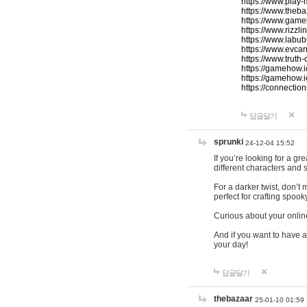
https://www.play-
https://www.theb
https://www.game
https://www.rizzli
https://www.labub
https://www.evcar
https://www.truth
https://gamehow.
https://gamehow.
https://connections
답글달기
sprunki
24-12-04 15:52
If you’re looking for a g
different characters and 
For a darker twist, don’t
perfect for crafting spoo
Curious about your onlin
And if you want to have a
your day!
답글달기
thebazaar
25-01-10 01:59