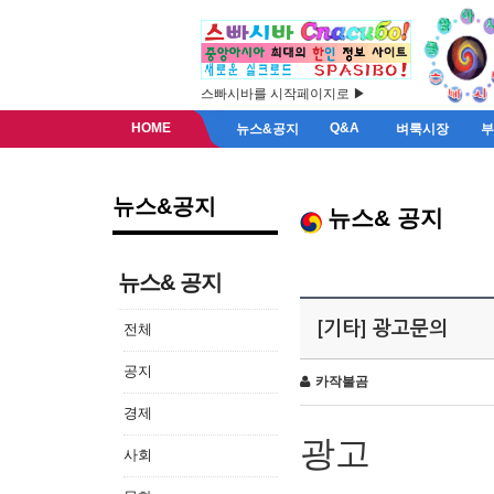
스빠시바를 시작페이지로 ▶
HOME
Q&A
뉴스&공지
벼룩시장
뉴스&공지
뉴스& 공지
뉴스& 공지
[기타] 광고문의
전체
공지
카작불곰
경제
광고
사회