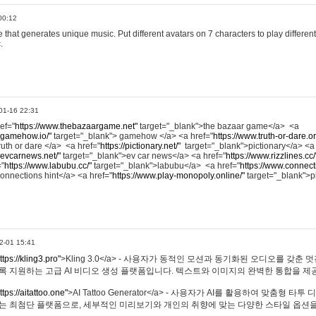
00:12
hat generates unique music. Put different avatars on 7 characters to play different
.
01-16 22:31
ref="
https://www.thebazaargame.net"
target="_blank">the bazaar game</a> <a
.gamehow.io/"
target="_blank"> gamehow </a> <a href="
https://www.truth-or-dare.o
ruth or dare </a> <a href="
https://pictionary.net/"
target="_blank">pictionary</a> <a
.evcarnews.net/"
target="_blank">ev car news</a> <a href="
https://www.rizzlines.cc/
="
https://www.labubu.cc/"
target="_blank">labubu</a> <a href="
https://www.connecti
onnections hint</a> <a href="
https://www.play-monopoly.online/"
target="_blank">
2-01 15:41
ttps://kling3.pro"
>Kling 3.0</a> - 사용자가 동적인 모션과 동기화된 오디오를 갖춘 
록 지원하는 고급 AI 비디오 생성 플랫폼입니다. 텍스트와 이미지의 완벽한 통합을 제공
ttps://aitattoo.one"
>AI Tattoo Generator</a> - 사용자가 AI를 활용하여 맞춤형 
있는 최첨단 플랫폼으로, 세부적인 미리보기와 개인의 취향에 맞는 다양한 스타일 옵션