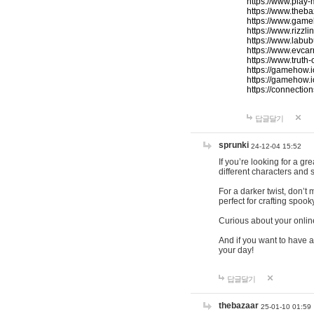
https://www.play-
https://www.theb
https://www.game
https://www.rizzli
https://www.labub
https://www.evcar
https://www.truth
https://gamehow.
https://gamehow.
https://connections
답글달기
sprunki
24-12-04 15:52
If you’re looking for a g
different characters and 
For a darker twist, don’t
perfect for crafting spoo
Curious about your onlin
And if you want to have a
your day!
답글달기
thebazaar
25-01-10 01:59