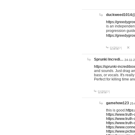
duckweed1014
https://greedygro
is an independent
progression guid
https://greedygr
답글달기
Sprunki Incredi…
24-11-
https://sprunki-incredibo
and sounds. Just drag an
bass, or vocals. It's rea
Perfect for killing time an
답글달기
gamehow123
25-
this is good.
https
https://www.truth-
https://www.truth-
https://www.truth
https://www.connec
https://www.pictio