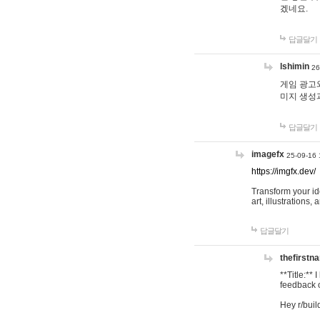
겠네요.
답글달기
lshimin
26
게임 광고와
미지 생성
답글달기
imagefx
25-09-16 
https://imgfx.dev/
Transform your id
art, illustrations
답글달기
thefirstn
**Title:**
feedback o
Hey r/buil