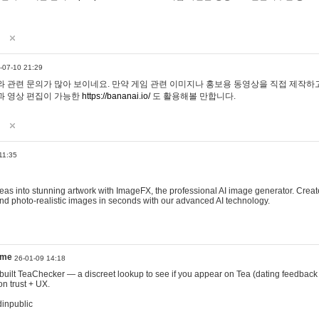
-07-10 21:29
 관련 문의가 많아 보이네요. 만약 게임 관련 이미지나 홍보용 동영상을 직접 제작하고 
과 영상 편집이 가능한
https://bananai.io/
도 활용해볼 만합니다.
11:35
eas into stunning artwork with ImageFX, the professional AI image generator. Create
, and photo-realistic images in seconds with our advanced AI technology.
ame
26-01-09 14:18
 I built TeaChecker — a discreet lookup to see if you appear on Tea (dating feedback
n trust + UX.
dinpublic