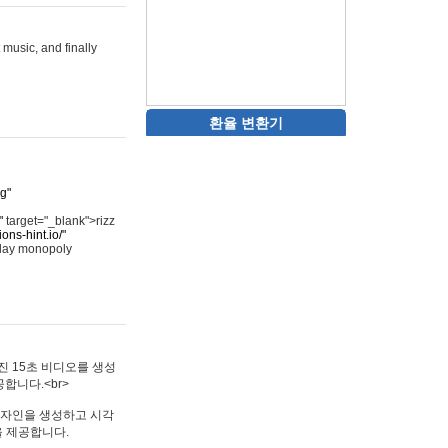
 music, and finally
환율 변환기
rg"
"
target="_blank">rizz
ons-hint.io/"
play monopoly
멋진 15초 비디오를 생성
합니다.<br>
타투 디자인을 생성하고 시각
을 제공합니다.