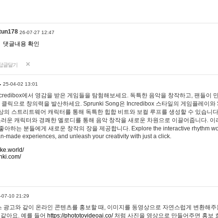
tun178
26-07-27 12:47
댓글내용 확인
답글달기
…
25-04-02 13:01
 Incredibox에서 영감을 받은 게임들을 탐험해보세요. 독특한 음악을 창작하고, 팬들이
 클릭으로 창의력을 발산하세요. Sprunki Song은 Incredibox 스타일의 게임플레이와 
상의 스트리트웨어 캐릭터를 통해 독특한 힙합 비트와 보컬 루프를 생성할 수 있습니다. 또한
사랑스러운 캐릭터와 경쾌한 멜로디를 통해 음악 창작을 새로운 차원으로 이끌어줍니다. 이
는 분들에게 새로운 창작의 장을 제공합니다. Explore the interactive rhythm world 
n-made experiences, and unleash your creativity with just a click.
ake.world/
nki.com/
-07-10 21:29
 광고와 같이 온라인 콘텐츠를 홍보할 때, 이미지를 동영상으로 자연스럽게 변환해주는
 같아요. 예를 들어
https://phototovideoai.co/
처럼 사진을 영상으로 만들어주면 홍보 효