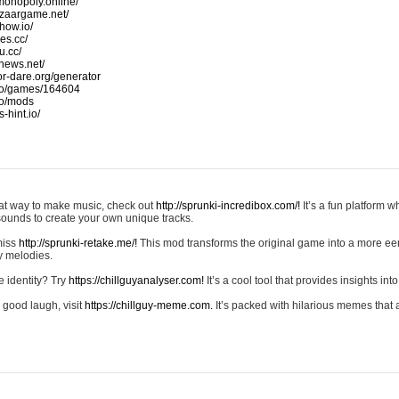
monopoly.online/
azaargame.net/
how.io/
nes.cc/
u.cc/
news.net/
-or-dare.org/generator
io/games/164604
io/mods
-hint.io/
reat way to make music, check out
http://sprunki-incredibox.com/!
It’s a fun platform 
sounds to create your own unique tracks.
 miss
http://sprunki-retake.me/!
This mod transforms the original game into a more ee
ky melodies.
e identity? Try
https://chillguyanalyser.com!
It’s a cool tool that provides insights into 
 good laugh, visit
https://chillguy-meme.com.
It’s packed with hilarious memes that 