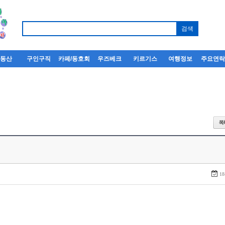
부동산
구인구직
카페/동호회
우즈베크
키르기스
여행정보
주요연
18