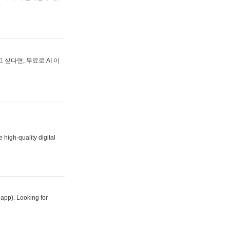
싶다면, 무료로 AI 이
 high-quality digital
 app). Looking for