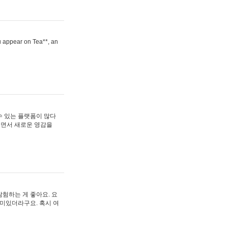
ou appear on Tea**, an
수 있는 플랫폼이 많다
보면서 새로운 영감을
험하는 게 좋아요. 요
재미있더라구요. 혹시 여