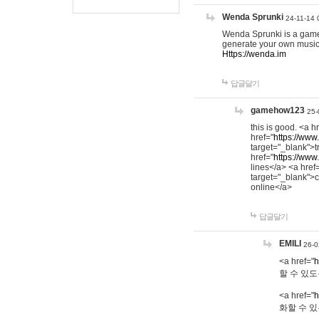
Wenda Sprunki
24-11-14 
Wenda Sprunki is a game t
generate your own music
Https://wenda.im
답글달기
gamehow123
25-
this is good. <a h
href="
https://www
target="_blank">t
href="
https://www
lines</a> <a href
target="_blank">c
online</a>
답글달기
EMILI
26-0
<a href="
h
할 수 있도
<a href="
h
화할 수 