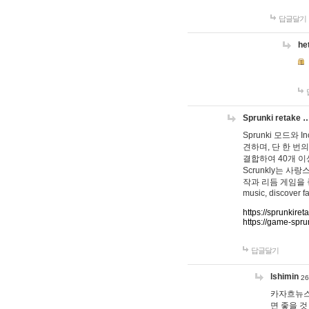
답글달기
he
Sprunki retake 
Sprunki 모드와
견하며, 단 한 번의
결합하여 40개 이
Scrunkly는 
작과 리듬 게임을 좋아하
music, discover fa
https://sprunkiret
https://game-spru
답글달기
lshimin
26
카자흐뉴스
면 좋을 것