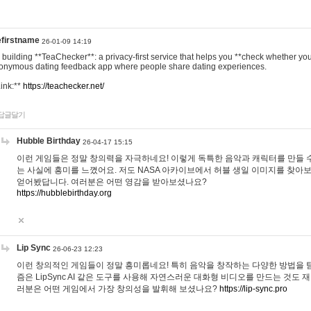
efirstname
26-01-09 14:19
m building **TeaChecker**: a privacy-first service that helps you **check whether y
onymous dating feedback app where people share dating experiences.
Link:**
https://teachecker.net/
답글달기
Hubble Birthday
26-04-17 15:15
이런 게임들은 정말 창의력을 자극하네요! 이렇게 독특한 음악과 캐릭터를 만들 
는 사실에 흥미를 느꼈어요. 저도 NASA 아카이브에서 허블 생일 이미지를 찾아
얻어봤답니다. 여러분은 어떤 영감을 받아보셨나요?
https://hubblebirthday.org
Lip Sync
26-06-23 12:23
이런 창의적인 게임들이 정말 흥미롭네요! 특히 음악을 창작하는 다양한 방법을 탐
즘은 LipSync AI 같은 도구를 사용해 자연스러운 대화형 비디오를 만드는 것도 
러분은 어떤 게임에서 가장 창의성을 발휘해 보셨나요?
https://lip-sync.pro