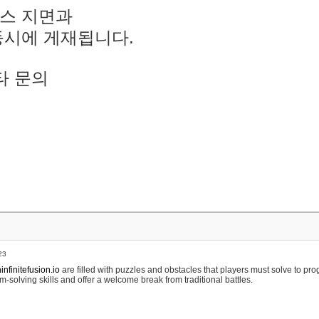
스 지면과
동시에 게재됩니다.
타 문의
23
nfinitefusion.io
are filled with puzzles and obstacles that players must solve to pr
m-solving skills and offer a welcome break from traditional battles.