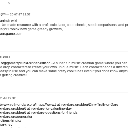
@gm…
26-07-27 12:57
werhub.wiki
 fan-made resource with a profit calculator, code checks, seed comparisons, and pr
es,for Roblox new game greedy growers。
owersgame.com
26 16:54
x.org/game/sprunki-sinner-edition
- A super fun music creation game where you can 
d drop characters to create your own unique music. Each character adds a differen
lly easy to use and you can make some pretty cool tunes even if you don't know anyt
d getting creative!
01-16 22:32
://www.truth-or-dare.org/
https://www.truth-or-dare.org/blog/Dirty-Truth-or-Dare
or-dare.org/blog/truth-or-dare-for-valentine-day
or-dare.org/blog/truth-or-dare-questions-for-friends
-or-dare.org/generator
tions-hint.io/
nary.net/