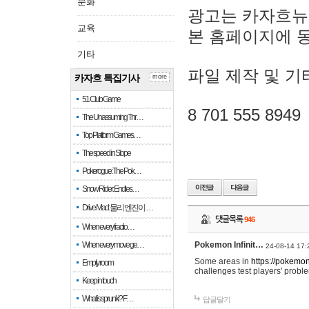
문화
광고는 카자흐뉴
교육
본 홈페이지에 
기타
파일 제작 및 기
카자흐 특집기사
more
51 Club Game
8 701 555 8949
The Unassuming Thr…
Top Platform Games…
The speed in Slope
Pokerogue: The Pok…
Snow Rider: Endles…
Drive Mad: 물리 엔진이 …
댓글목록
946
When every fractio…
When every move ge…
Pokemon Infinit…
24-08-14 17:
Some areas in
https://pokemoni
Empty room
challenges test players' proble
Keep in touch
What is sprunki? F…
답글달기