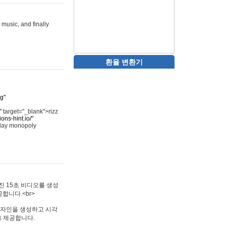
 music, and finally
환율 변환기
rg"
"
target="_blank">rizz
ons-hint.io/"
play monopoly
멋진 15초 비디오를 생성
합니다.<br>
타투 디자인을 생성하고 시각
을 제공합니다.