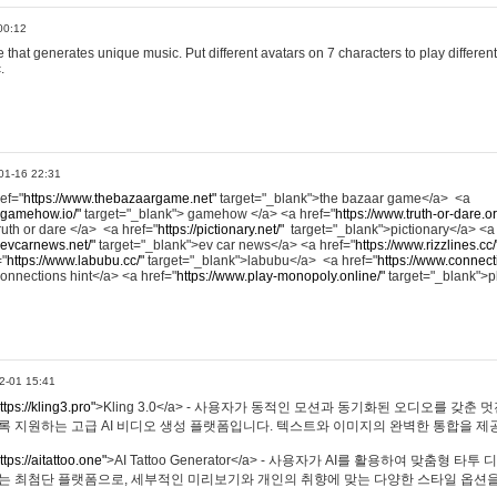
00:12
hat generates unique music. Put different avatars on 7 characters to play different
.
01-16 22:31
ref="
https://www.thebazaargame.net"
target="_blank">the bazaar game</a> <a
.gamehow.io/"
target="_blank"> gamehow </a> <a href="
https://www.truth-or-dare.o
ruth or dare </a> <a href="
https://pictionary.net/"
target="_blank">pictionary</a> <a
.evcarnews.net/"
target="_blank">ev car news</a> <a href="
https://www.rizzlines.cc/
="
https://www.labubu.cc/"
target="_blank">labubu</a> <a href="
https://www.connecti
onnections hint</a> <a href="
https://www.play-monopoly.online/"
target="_blank">
2-01 15:41
ttps://kling3.pro"
>Kling 3.0</a> - 사용자가 동적인 모션과 동기화된 오디오를 갖춘 
록 지원하는 고급 AI 비디오 생성 플랫폼입니다. 텍스트와 이미지의 완벽한 통합을 제공
ttps://aitattoo.one"
>AI Tattoo Generator</a> - 사용자가 AI를 활용하여 맞춤형 
있는 최첨단 플랫폼으로, 세부적인 미리보기와 개인의 취향에 맞는 다양한 스타일 옵션