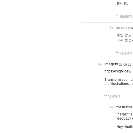
겠네요.
답글달기
lshimin
26
게임 광고와
미지 생성
답글달기
imagefx
25-09-16 
https://imgfx.dev/
Transform your id
art, illustrations
답글달기
thefirstn
**Title:**
feedback o
Hey r/buil