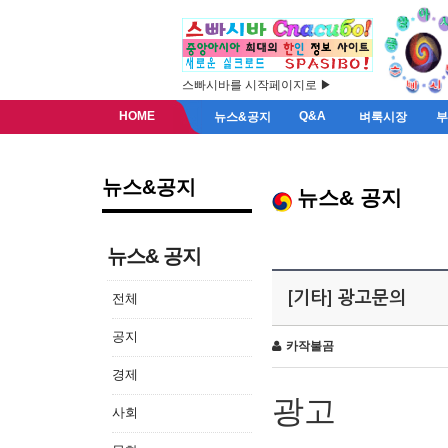
스빠시바를 시작페이지로 ▶
HOME
Q&A
뉴스&공지
벼룩시장
뉴스&공지
뉴스& 공지
뉴스& 공지
[기타] 광고문의
전체
공지
카작불곰
경제
광고
사회