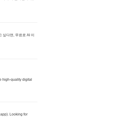
싶다면, 무료로 AI 이
 high-quality digital
 app). Looking for