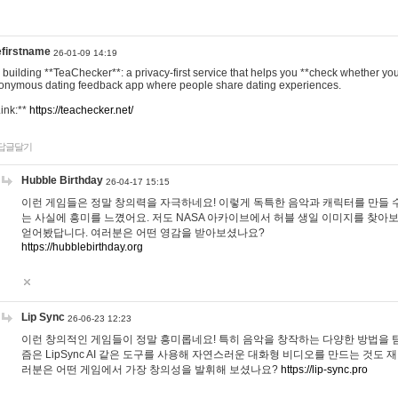
efirstname
26-01-09 14:19
m building **TeaChecker**: a privacy-first service that helps you **check whether y
onymous dating feedback app where people share dating experiences.
Link:**
https://teachecker.net/
답글달기
Hubble Birthday
26-04-17 15:15
이런 게임들은 정말 창의력을 자극하네요! 이렇게 독특한 음악과 캐릭터를 만들 
는 사실에 흥미를 느꼈어요. 저도 NASA 아카이브에서 허블 생일 이미지를 찾아
얻어봤답니다. 여러분은 어떤 영감을 받아보셨나요?
https://hubblebirthday.org
Lip Sync
26-06-23 12:23
이런 창의적인 게임들이 정말 흥미롭네요! 특히 음악을 창작하는 다양한 방법을 탐
즘은 LipSync AI 같은 도구를 사용해 자연스러운 대화형 비디오를 만드는 것도 
러분은 어떤 게임에서 가장 창의성을 발휘해 보셨나요?
https://lip-sync.pro