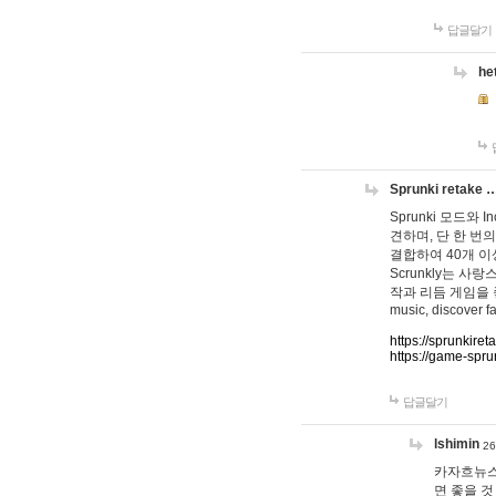
답글달기
he
Sprunki retake 
Sprunki 모드와
견하며, 단 한 번의
결합하여 40개 이
Scrunkly는 
작과 리듬 게임을 좋아하
music, discover fa
https://sprunkiret
https://game-spru
답글달기
lshimin
26
카자흐뉴스
면 좋을 것