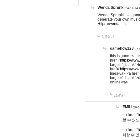
Wenda Sprunki
24-11-14 
Wenda Sprunki is a game t
generate your own music
Https://wenda.im
답글달기
gamehow123
25-
this is good. <a h
href="
https://www
target="_blank">t
href="
https://www
lines</a> <a href
target="_blank">c
online</a>
답글달기
EMILI
26-0
<a href="
h
할 수 있도
<a href="
h
화할 수 