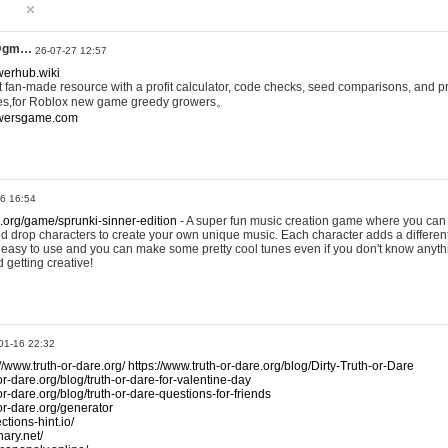
@gm…
26-07-27 12:57
werhub.wiki
 fan-made resource with a profit calculator, code checks, seed comparisons, and pr
es,for Roblox new game greedy growers。
owersgame.com
26 16:54
x.org/game/sprunki-sinner-edition
- A super fun music creation game where you can 
d drop characters to create your own unique music. Each character adds a differen
lly easy to use and you can make some pretty cool tunes even if you don't know anyt
d getting creative!
01-16 22:32
://www.truth-or-dare.org/
https://www.truth-or-dare.org/blog/Dirty-Truth-or-Dare
or-dare.org/blog/truth-or-dare-for-valentine-day
or-dare.org/blog/truth-or-dare-questions-for-friends
-or-dare.org/generator
tions-hint.io/
nary.net/