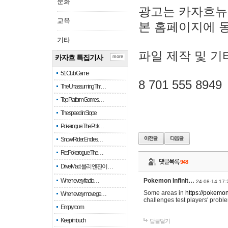
문화
광고는 카자흐뉴
교육
본 홈페이지에 
기타
파일 제작 및 기
카자흐 특집기사
more
51 Club Game
8 701 555 8949
The Unassuming Thr…
Top Platform Games…
The speed in Slope
Pokerogue: The Pok…
Snow Rider: Endles…
Re: Pokerogue: The…
댓글목록
948
Drive Mad: 물리 엔진이 …
When every fractio…
Pokemon Infinit…
24-08-14 17:
Some areas in
https://pokemoni
When every move ge…
challenges test players' proble
Empty room
Keep in touch
답글달기