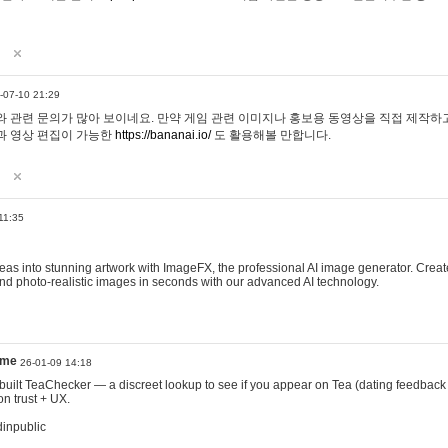
-07-10 21:29
 관련 문의가 많아 보이네요. 만약 게임 관련 이미지나 홍보용 동영상을 직접 제작하고 
과 영상 편집이 가능한
https://bananai.io/
도 활용해볼 만합니다.
11:35
eas into stunning artwork with ImageFX, the professional AI image generator. Create
, and photo-realistic images in seconds with our advanced AI technology.
ame
26-01-09 14:18
 I built TeaChecker — a discreet lookup to see if you appear on Tea (dating feedback
n trust + UX.
dinpublic