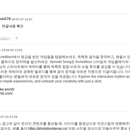
tun178
26-07-27 12:47
댓글내용 확인
답글달기
…
25-04-02 13:01
 Incredibox에서 영감을 받은 게임들을 탐험해보세요. 독특한 음악을 창작하고, 팬들이
 클릭으로 창의력을 발산하세요. Sprunki Song은 Incredibox 스타일의 게임플레이와 
상의 스트리트웨어 캐릭터를 통해 독특한 힙합 비트와 보컬 루프를 생성할 수 있습니다. 또한
사랑스러운 캐릭터와 경쾌한 멜로디를 통해 음악 창작을 새로운 차원으로 이끌어줍니다. 이
는 분들에게 새로운 창작의 장을 제공합니다. Explore the interactive rhythm world 
n-made experiences, and unleash your creativity with just a click.
ake.world/
nki.com/
-07-10 21:29
 광고와 같이 온라인 콘텐츠를 홍보할 때, 이미지를 동영상으로 자연스럽게 변환해주는
 같아요. 예를 들어
https://phototovideoai.co/
처럼 사진을 영상으로 만들어주면 홍보 효