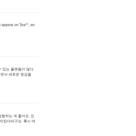
ou appear on Tea**, an
수 있는 플랫폼이 많다
보면서 새로운 영감을
험하는 게 좋아요. 요
재미있더라구요. 혹시 여