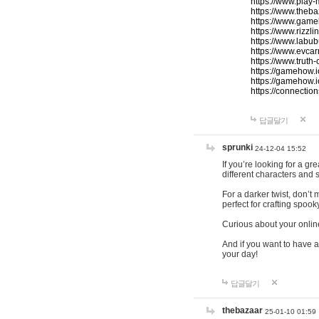
https://www.play-
https://www.theb
https://www.game
https://www.rizzli
https://www.labub
https://www.evcar
https://www.truth
https://gamehow.
https://gamehow.
https://connections
답글달기
sprunki
24-12-04 15:52
If you’re looking for a g
different characters and 
For a darker twist, don’t
perfect for crafting spoo
Curious about your onlin
And if you want to have a
your day!
답글달기
thebazaar
25-01-10 01:59