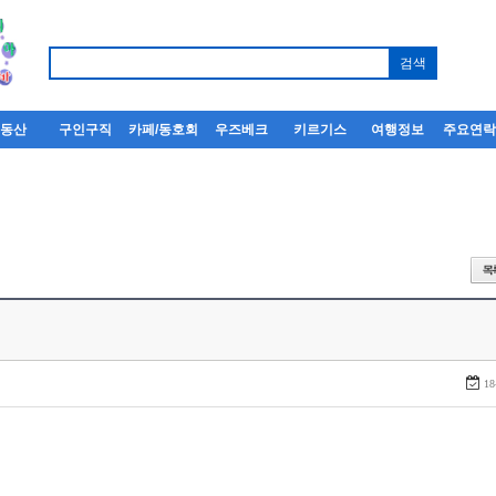
부동산
구인구직
카페/동호회
우즈베크
키르기스
여행정보
주요연
18