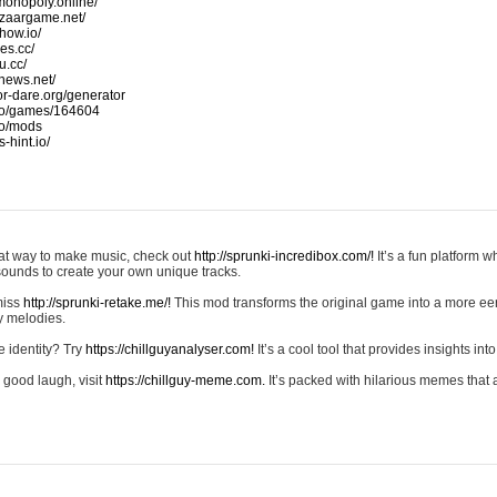
monopoly.online/
azaargame.net/
how.io/
nes.cc/
u.cc/
news.net/
-or-dare.org/generator
io/games/164604
io/mods
-hint.io/
reat way to make music, check out
http://sprunki-incredibox.com/!
It’s a fun platform 
sounds to create your own unique tracks.
 miss
http://sprunki-retake.me/!
This mod transforms the original game into a more ee
ky melodies.
e identity? Try
https://chillguyanalyser.com!
It’s a cool tool that provides insights into 
 good laugh, visit
https://chillguy-meme.com.
It’s packed with hilarious memes that 