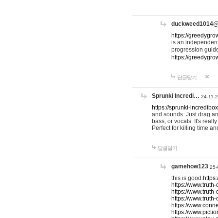
duckweed1014
https://greedygro
is an independent
progression guid
https://greedygr
답글달기
Sprunki Incredi…
24-11-
https://sprunki-incredibo
and sounds. Just drag an
bass, or vocals. It's rea
Perfect for killing time an
답글달기
gamehow123
25-
this is good.
https
https://www.truth-
https://www.truth-
https://www.truth
https://www.connec
https://www.pictio