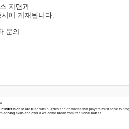
스 지면과
동시에 게재됩니다.
타 문의
23
nfinitefusion.io
are filled with puzzles and obstacles that players must solve to pr
m-solving skills and offer a welcome break from traditional battles.