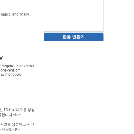
 music, and finally
환율 변환기
rg"
"
target="_blank">rizz
ons-hint.io/"
play monopoly
멋진 15초 비디오를 생성
합니다.<br>
타투 디자인을 생성하고 시각
을 제공합니다.