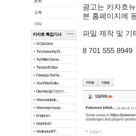
문화
광고는 카자흐뉴
교육
본 홈페이지에 
기타
파일 제작 및 기
카자흐 특집기사
more
51 Club Game
8 701 555 8949
The Unassuming Thr…
Top Platform Games…
The speed in Slope
Pokerogue: The Pok…
Snow Rider: Endles…
Drive Mad: 물리 엔진이 …
댓글목록
946
When every fractio…
When every move ge…
Pokemon Infinit…
24-08-14 17:
Some areas in
https://pokemoni
Empty room
challenges test players' proble
Keep in touch
What is sprunki? F…
답글달기