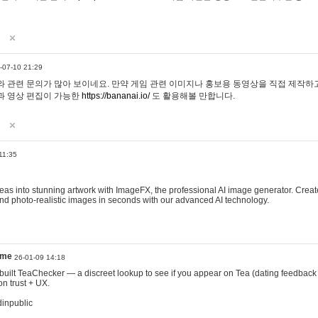
-07-10 21:29
 관련 문의가 많아 보이네요. 만약 게임 관련 이미지나 홍보용 동영상을 직접 제작하고 
과 영상 편집이 가능한
https://bananai.io/
도 활용해볼 만합니다.
11:35
eas into stunning artwork with ImageFX, the professional AI image generator. Create
, and photo-realistic images in seconds with our advanced AI technology.
ame
26-01-09 14:18
 I built TeaChecker — a discreet lookup to see if you appear on Tea (dating feedback
n trust + UX.
dinpublic