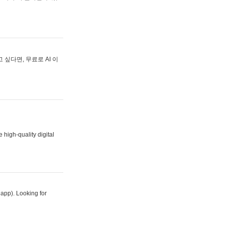
싶다면, 무료로 AI 이
 high-quality digital
 app). Looking for