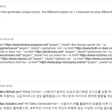
00:12
hat generates unique music. Put different avatars on 7 characters to play different
.
01-16 22:31
ref="
https://www.thebazaargame.net"
target="_blank">the bazaar game</a> <a
.gamehow.io/"
target="_blank"> gamehow </a> <a href="
https://www.truth-or-dare.o
ruth or dare </a> <a href="
https://pictionary.net/"
target="_blank">pictionary</a> <a
.evcarnews.net/"
target="_blank">ev car news</a> <a href="
https://www.rizzlines.cc/
="
https://www.labubu.cc/"
target="_blank">labubu</a> <a href="
https://www.connecti
onnections hint</a> <a href="
https://www.play-monopoly.online/"
target="_blank">
2-01 15:41
ttps://kling3.pro"
>Kling 3.0</a> - 사용자가 동적인 모션과 동기화된 오디오를 갖춘 
록 지원하는 고급 AI 비디오 생성 플랫폼입니다. 텍스트와 이미지의 완벽한 통합을 제공
ttps://aitattoo.one"
>AI Tattoo Generator</a> - 사용자가 AI를 활용하여 맞춤형 
있는 최첨단 플랫폼으로, 세부적인 미리보기와 개인의 취향에 맞는 다양한 스타일 옵션