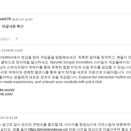
tun178
26-07-27 12:47
댓글내용 확인
답글달기
…
25-04-02 13:01
 Incredibox에서 영감을 받은 게임들을 탐험해보세요. 독특한 음악을 창작하고, 팬들이
 클릭으로 창의력을 발산하세요. Sprunki Song은 Incredibox 스타일의 게임플레이와 
상의 스트리트웨어 캐릭터를 통해 독특한 힙합 비트와 보컬 루프를 생성할 수 있습니다. 또한
사랑스러운 캐릭터와 경쾌한 멜로디를 통해 음악 창작을 새로운 차원으로 이끌어줍니다. 이
는 분들에게 새로운 창작의 장을 제공합니다. Explore the interactive rhythm world 
n-made experiences, and unleash your creativity with just a click.
ake.world/
nki.com/
-07-10 21:29
 광고와 같이 온라인 콘텐츠를 홍보할 때, 이미지를 동영상으로 자연스럽게 변환해주는
 같아요. 예를 들어
https://phototovideoai.co/
처럼 사진을 영상으로 만들어주면 홍보 효