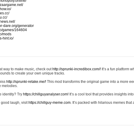
monopoly.online/
azaargame.net/
how.io/
nes.cc/
u.cc/
news.net/
-or-dare.org/generator
io/games/164604
io/mods
-hint.io/
reat way to make music, check out
http://sprunki-incredibox.com/!
It’s a fun platform 
sounds to create your own unique tracks.
 miss
http://sprunki-retake.me/!
This mod transforms the original game into a more ee
ky melodies.
e identity? Try
https://chillguyanalyser.com!
It’s a cool tool that provides insights into 
 good laugh, visit
https://chillguy-meme.com.
It’s packed with hilarious memes that 