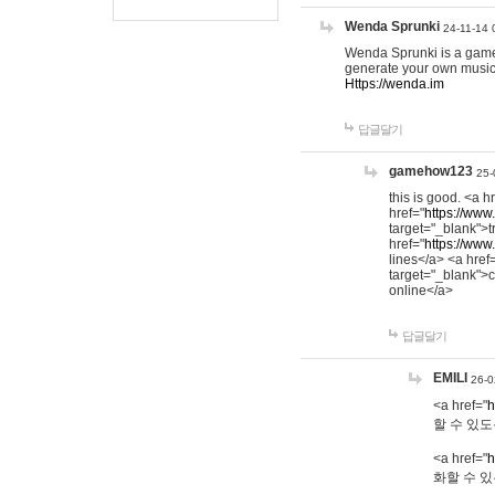
Wenda Sprunki
24-11-14 
Wenda Sprunki is a game t
generate your own music
Https://wenda.im
답글달기
gamehow123
25-
this is good. <a h
href="
https://www
target="_blank">t
href="
https://www
lines</a> <a href
target="_blank">c
online</a>
답글달기
EMILI
26-0
<a href="
h
할 수 있도
<a href="
h
화할 수 