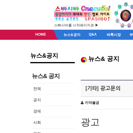
스빠시바를 시작페이지로 ▶
HOME
Q&A
뉴스&공지
벼룩시장
뉴스&공지
뉴스& 공지
뉴스& 공지
[기타] 광고문의
전체
공지
카작불곰
경제
광고
사회