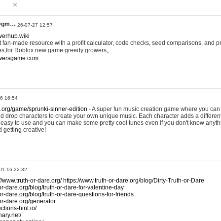
@gm…
26-07-27 12:57
werhub.wiki
 fan-made resource with a profit calculator, code checks, seed comparisons, and pr
es,for Roblox new game greedy growers。
owersgame.com
26 16:54
x.org/game/sprunki-sinner-edition
- A super fun music creation game where you can 
d drop characters to create your own unique music. Each character adds a differen
lly easy to use and you can make some pretty cool tunes even if you don't know anyt
d getting creative!
01-16 22:32
://www.truth-or-dare.org/
https://www.truth-or-dare.org/blog/Dirty-Truth-or-Dare
or-dare.org/blog/truth-or-dare-for-valentine-day
or-dare.org/blog/truth-or-dare-questions-for-friends
-or-dare.org/generator
tions-hint.io/
nary.net/