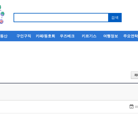
부동산
구인구직
카페/동호회
우즈베크
키르기스
여행정보
주요연
18