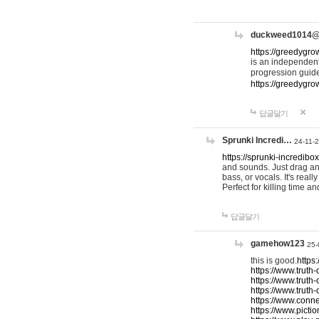
duckweed1014
https://greedygro
is an independent
progression guid
https://greedygr
답글달기
Sprunki Incredi…
24-11-
https://sprunki-incredibo
and sounds. Just drag an
bass, or vocals. It's rea
Perfect for killing time an
답글달기
gamehow123
25-
this is good.
https
https://www.truth-
https://www.truth-
https://www.truth
https://www.connec
https://www.pictio