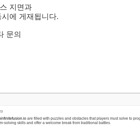
스 지면과
동시에 게재됩니다.
타 문의
23
nfinitefusion.io
are filled with puzzles and obstacles that players must solve to pr
m-solving skills and offer a welcome break from traditional battles.