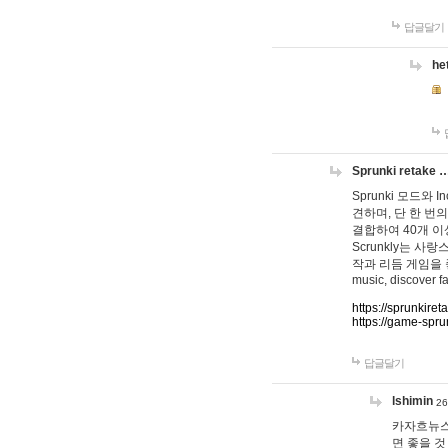
답글달기
he
Sprunki retake 
Sprunki 모드와
견하며, 단 한 번의
결합하여 40개 이
Scrunkly는 
작과 리듬 게임을 좋아하
music, discover fa
https://sprunkiret
https://game-spru
답글달기
lshimin
26
카자흐뉴스
면 좋을 것