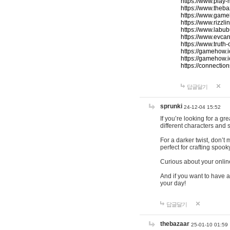
https://www.play-
https://www.theb
https://www.game
https://www.rizzli
https://www.labub
https://www.evcar
https://www.truth
https://gamehow.
https://gamehow.
https://connections
답글달기
sprunki
24-12-04 15:52
If you’re looking for a g
different characters and 
For a darker twist, don’t
perfect for crafting spoo
Curious about your onlin
And if you want to have a
your day!
답글달기
thebazaar
25-01-10 01:59