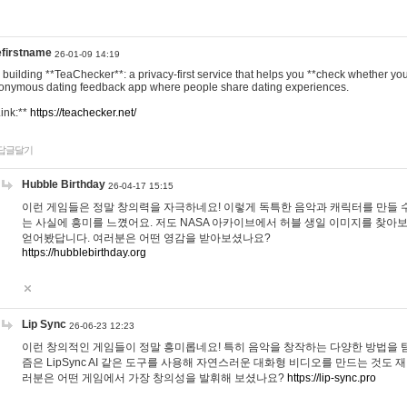
efirstname
26-01-09 14:19
m building **TeaChecker**: a privacy-first service that helps you **check whether y
onymous dating feedback app where people share dating experiences.
Link:**
https://teachecker.net/
답글달기
Hubble Birthday
26-04-17 15:15
이런 게임들은 정말 창의력을 자극하네요! 이렇게 독특한 음악과 캐릭터를 만들 
는 사실에 흥미를 느꼈어요. 저도 NASA 아카이브에서 허블 생일 이미지를 찾아
얻어봤답니다. 여러분은 어떤 영감을 받아보셨나요?
https://hubblebirthday.org
Lip Sync
26-06-23 12:23
이런 창의적인 게임들이 정말 흥미롭네요! 특히 음악을 창작하는 다양한 방법을 탐
즘은 LipSync AI 같은 도구를 사용해 자연스러운 대화형 비디오를 만드는 것도 
러분은 어떤 게임에서 가장 창의성을 발휘해 보셨나요?
https://lip-sync.pro