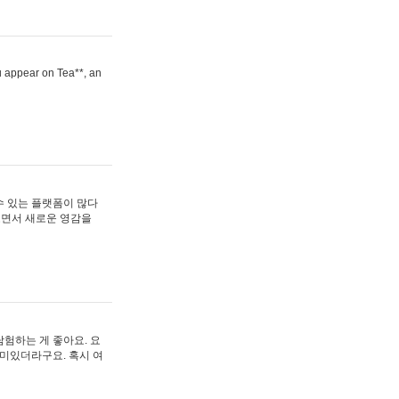
ou appear on Tea**, an
수 있는 플랫폼이 많다
보면서 새로운 영감을
험하는 게 좋아요. 요
재미있더라구요. 혹시 여