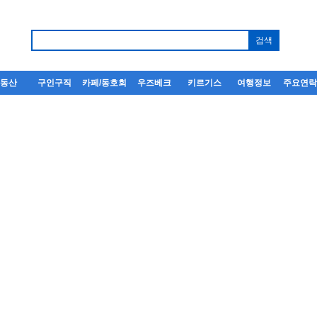
부동산
구인구직
카페/동호회
우즈베크
키르기스
여행정보
주요연