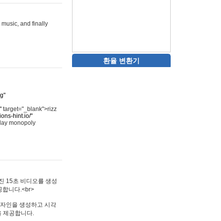
 music, and finally
환율 변환기
rg"
"
target="_blank">rizz
ons-hint.io/"
play monopoly
멋진 15초 비디오를 생성
합니다.<br>
타투 디자인을 생성하고 시각
을 제공합니다.