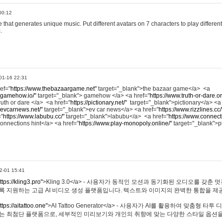
00:12
hat generates unique music. Put different avatars on 7 characters to play different
.
01-16 22:31
ref="
https://www.thebazaargame.net"
target="_blank">the bazaar game</a> <a
.gamehow.io/"
target="_blank"> gamehow </a> <a href="
https://www.truth-or-dare.o
ruth or dare </a> <a href="
https://pictionary.net/"
target="_blank">pictionary</a> <a
.evcarnews.net/"
target="_blank">ev car news</a> <a href="
https://www.rizzlines.cc/
="
https://www.labubu.cc/"
target="_blank">labubu</a> <a href="
https://www.connecti
onnections hint</a> <a href="
https://www.play-monopoly.online/"
target="_blank">
2-01 15:41
ttps://kling3.pro"
>Kling 3.0</a> - 사용자가 동적인 모션과 동기화된 오디오를 갖춘 
록 지원하는 고급 AI 비디오 생성 플랫폼입니다. 텍스트와 이미지의 완벽한 통합을 제공
ttps://aitattoo.one"
>AI Tattoo Generator</a> - 사용자가 AI를 활용하여 맞춤형 
있는 최첨단 플랫폼으로, 세부적인 미리보기와 개인의 취향에 맞는 다양한 스타일 옵션