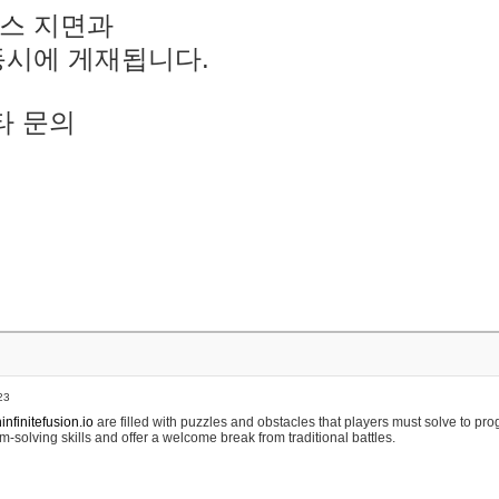
스 지면과
동시에 게재됩니다.
타 문의
23
nfinitefusion.io
are filled with puzzles and obstacles that players must solve to pr
m-solving skills and offer a welcome break from traditional battles.