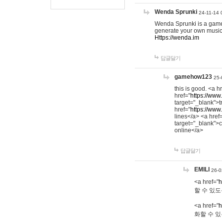
Wenda Sprunki
24-11-14 
Wenda Sprunki is a game t
generate your own music
Https://wenda.im
답글달기
gamehow123
25-
this is good. <a h
href="
https://www
target="_blank">t
href="
https://www
lines</a> <a href
target="_blank">c
online</a>
답글달기
EMILI
26-0
<a href="
h
할 수 있도
<a href="
h
화할 수 