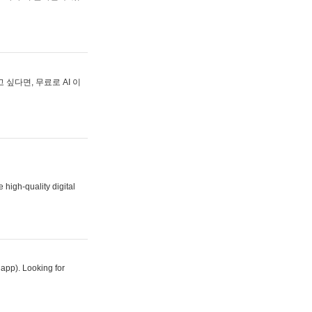
싶다면, 무료로 AI 이
 high-quality digital
 app). Looking for