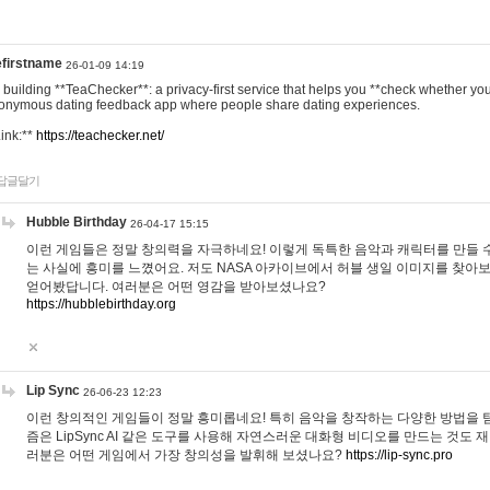
efirstname
26-01-09 14:19
m building **TeaChecker**: a privacy-first service that helps you **check whether y
onymous dating feedback app where people share dating experiences.
Link:**
https://teachecker.net/
답글달기
Hubble Birthday
26-04-17 15:15
이런 게임들은 정말 창의력을 자극하네요! 이렇게 독특한 음악과 캐릭터를 만들 
는 사실에 흥미를 느꼈어요. 저도 NASA 아카이브에서 허블 생일 이미지를 찾아
얻어봤답니다. 여러분은 어떤 영감을 받아보셨나요?
https://hubblebirthday.org
Lip Sync
26-06-23 12:23
이런 창의적인 게임들이 정말 흥미롭네요! 특히 음악을 창작하는 다양한 방법을 탐
즘은 LipSync AI 같은 도구를 사용해 자연스러운 대화형 비디오를 만드는 것도 
러분은 어떤 게임에서 가장 창의성을 발휘해 보셨나요?
https://lip-sync.pro