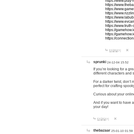
https://www.play-
https://www.theb
https://www.game
https://www.rizzli
https://www.labub
https://www.evcar
https://www.truth
https://gamehow.
https://gamehow.
https://connections
답글달기
sprunki
24-12-04 15:52
If you’re looking for a g
different characters and 
For a darker twist, don’t
perfect for crafting spoo
Curious about your onlin
And if you want to have a
your day!
답글달기
thebazaar
25-01-10 01:59