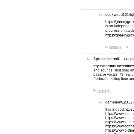
duckweed1014
https://greedygro
is an independent
progression guid
https://greedygr
답글달기
Sprunki Incredi…
24-11-
https://sprunki-incredibo
and sounds. Just drag an
bass, or vocals. It's rea
Perfect for killing time an
답글달기
gamehow123
25-
this is good.
https
https://www.truth-
https://www.truth-
https://www.truth
https://www.connec
https://www.pictio