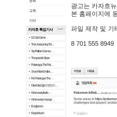
문화
광고는 카자흐뉴
교육
본 홈페이지에 
기타
파일 제작 및 기
카자흐 특집기사
more
51 Club Game
8 701 555 8949
The Unassuming Thr…
Top Platform Games…
The speed in Slope
Pokerogue: The Pok…
Snow Rider: Endles…
Re: Pokerogue: The…
댓글목록
946
Drive Mad: 물리 엔진이 …
When every fractio…
Pokemon Infinit…
24-08-14 17:
Some areas in
https://pokemoni
When every move ge…
challenges test players' proble
Empty room
Keep in touch
답글달기