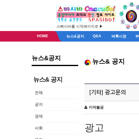
스빠시바를 시작페이지로 ▶
HOME
Q&A
뉴스&공지
벼룩시장
뉴스&공지
뉴스& 공지
뉴스& 공지
[기타] 광고문의
전체
공지
카작불곰
경제
광고
사회