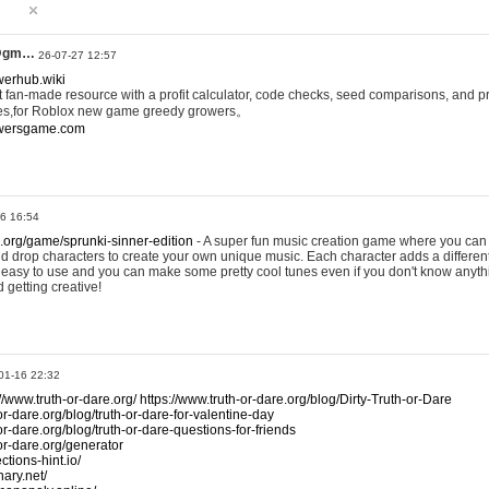
@gm…
26-07-27 12:57
werhub.wiki
 fan-made resource with a profit calculator, code checks, seed comparisons, and pr
es,for Roblox new game greedy growers。
owersgame.com
26 16:54
x.org/game/sprunki-sinner-edition
- A super fun music creation game where you can 
d drop characters to create your own unique music. Each character adds a differen
lly easy to use and you can make some pretty cool tunes even if you don't know anyt
d getting creative!
01-16 22:32
://www.truth-or-dare.org/
https://www.truth-or-dare.org/blog/Dirty-Truth-or-Dare
or-dare.org/blog/truth-or-dare-for-valentine-day
or-dare.org/blog/truth-or-dare-questions-for-friends
-or-dare.org/generator
tions-hint.io/
nary.net/