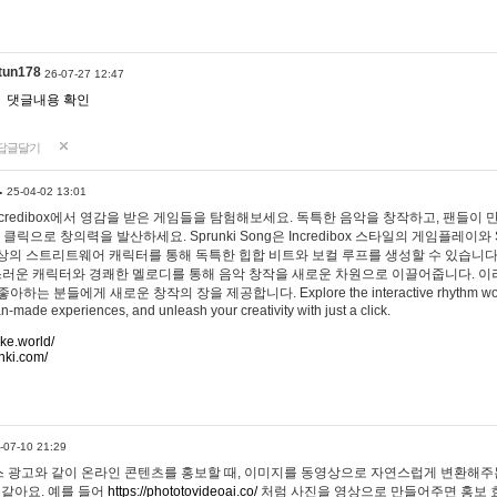
tun178
26-07-27 12:47
댓글내용 확인
답글달기
…
25-04-02 13:01
 Incredibox에서 영감을 받은 게임들을 탐험해보세요. 독특한 음악을 창작하고, 팬들이
 클릭으로 창의력을 발산하세요. Sprunki Song은 Incredibox 스타일의 게임플레이와 
상의 스트리트웨어 캐릭터를 통해 독특한 힙합 비트와 보컬 루프를 생성할 수 있습니다. 또한
사랑스러운 캐릭터와 경쾌한 멜로디를 통해 음악 창작을 새로운 차원으로 이끌어줍니다. 이
는 분들에게 새로운 창작의 장을 제공합니다. Explore the interactive rhythm world 
n-made experiences, and unleash your creativity with just a click.
ake.world/
nki.com/
-07-10 21:29
 광고와 같이 온라인 콘텐츠를 홍보할 때, 이미지를 동영상으로 자연스럽게 변환해주는
 같아요. 예를 들어
https://phototovideoai.co/
처럼 사진을 영상으로 만들어주면 홍보 효