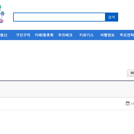
부동산
구인구직
카페/동호회
우즈베크
키르기스
여행정보
주요연
18