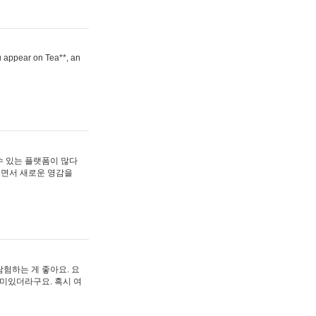
ou appear on Tea**, an
수 있는 플랫폼이 많다
보면서 새로운 영감을
험하는 게 좋아요. 요
재미있더라구요. 혹시 여