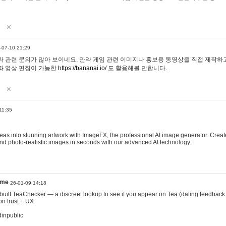
-07-10 21:29
 관련 문의가 많아 보이네요. 만약 게임 관련 이미지나 홍보용 동영상을 직접 제작하고 
과 영상 편집이 가능한
https://bananai.io/
도 활용해볼 만합니다.
11:35
eas into stunning artwork with ImageFX, the professional AI image generator. Create
, and photo-realistic images in seconds with our advanced AI technology.
ame
26-01-09 14:18
 I built TeaChecker — a discreet lookup to see if you appear on Tea (dating feedback
n trust + UX.
dinpublic