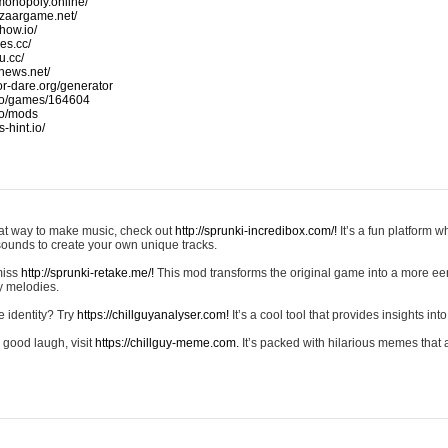
monopoly.online/
azaargame.net/
how.io/
nes.cc/
u.cc/
news.net/
-or-dare.org/generator
io/games/164604
io/mods
-hint.io/
reat way to make music, check out
http://sprunki-incredibox.com/!
It’s a fun platform 
sounds to create your own unique tracks.
 miss
http://sprunki-retake.me/!
This mod transforms the original game into a more ee
ky melodies.
e identity? Try
https://chillguyanalyser.com!
It’s a cool tool that provides insights into 
 good laugh, visit
https://chillguy-meme.com.
It’s packed with hilarious memes that 