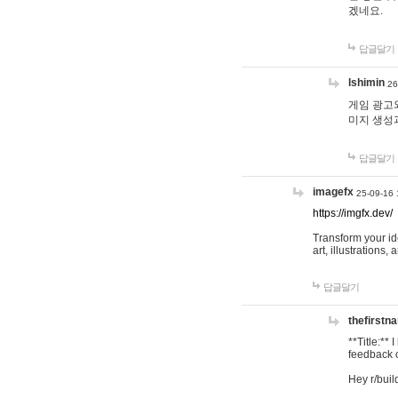
겠네요.
답글달기
lshimin
26
게임 광고와
미지 생성
답글달기
imagefx
25-09-16 
https://imgfx.dev/
Transform your id
art, illustrations
답글달기
thefirstn
**Title:**
feedback o
Hey r/buil