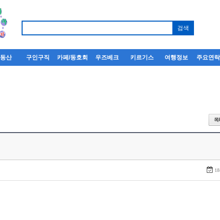
부동산
구인구직
카페/동호회
우즈베크
키르기스
여행정보
주요연
18