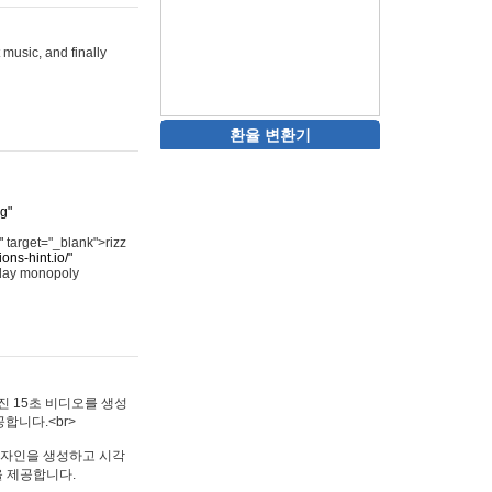
 music, and finally
환율 변환기
rg"
"
target="_blank">rizz
ons-hint.io/"
play monopoly
멋진 15초 비디오를 생성
합니다.<br>
타투 디자인을 생성하고 시각
을 제공합니다.