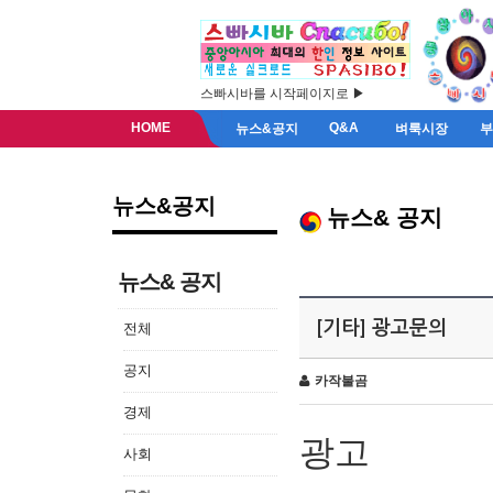
스빠시바를 시작페이지로 ▶
HOME
Q&A
뉴스&공지
벼룩시장
뉴스&공지
뉴스& 공지
뉴스& 공지
[기타] 광고문의
전체
공지
카작불곰
경제
광고
사회