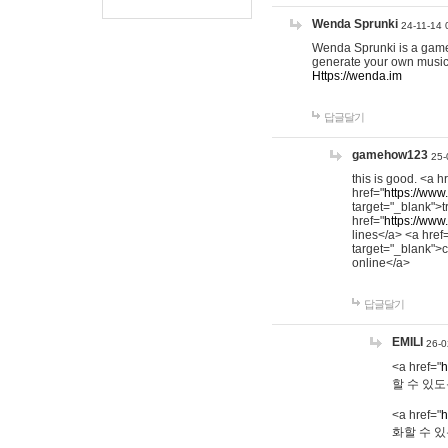
Wenda Sprunki
24-11-14 
Wenda Sprunki is a game t
generate your own music
Https://wenda.im
답글달기
gamehow123
25-
this is good. <a h
href="
https://www
target="_blank">t
href="
https://www
lines</a> <a href
target="_blank">c
online</a>
답글달기
EMILI
26-0
<a href="
h
할 수 있도
<a href="
h
화할 수 