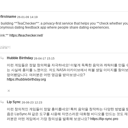
efirstname
26-01-09 14:19
m building **TeaChecker**: a privacy-first service that helps you **check whether y
onymous dating feedback app where people share dating experiences.
Link:**
https://teachecker.net/
답글달기
Hubble Birthday
26-04-17 15:15
이런 게임들은 정말 창의력을 자극하네요! 이렇게 독특한 음악과 캐릭터를 만들 
는 사실에 흥미를 느꼈어요. 저도 NASA 아카이브에서 허블 생일 이미지를 찾아
얻어봤답니다. 여러분은 어떤 영감을 받아보셨나요?
https://hubblebirthday.org
Lip Sync
26-06-23 12:23
이런 창의적인 게임들이 정말 흥미롭네요! 특히 음악을 창작하는 다양한 방법을 탐
즘은 LipSync AI 같은 도구를 사용해 자연스러운 대화형 비디오를 만드는 것도 
러분은 어떤 게임에서 가장 창의성을 발휘해 보셨나요?
https://lip-sync.pro