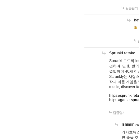
답글달기
he
Sprunki retake 
Sprunki 모드와
견하며, 단 한 번의
결합하여 40개 이
Scrunkly는 
작과 리듬 게임을 좋아하
music, discover fa
https://sprunkiret
https://game-spru
답글달기
lshimin
26
카자흐뉴스
면 좋을 것