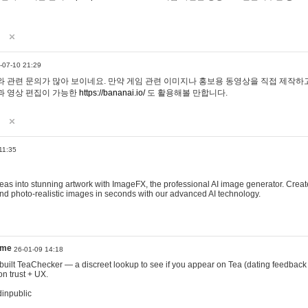
-07-10 21:29
 관련 문의가 많아 보이네요. 만약 게임 관련 이미지나 홍보용 동영상을 직접 제작하고 
과 영상 편집이 가능한
https://bananai.io/
도 활용해볼 만합니다.
11:35
eas into stunning artwork with ImageFX, the professional AI image generator. Create
, and photo-realistic images in seconds with our advanced AI technology.
ame
26-01-09 14:18
 I built TeaChecker — a discreet lookup to see if you appear on Tea (dating feedback
n trust + UX.
dinpublic