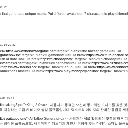
00:12
hat generates unique music. Put different avatars on 7 characters to play different
.
01-16 22:31
ref="
https://www.thebazaargame.net"
target="_blank">the bazaar game</a> <a
.gamehow.io/"
target="_blank"> gamehow </a> <a href="
https://www.truth-or-dare.o
ruth or dare </a> <a href="
https://pictionary.net/"
target="_blank">pictionary</a> <a
.evcarnews.net/"
target="_blank">ev car news</a> <a href="
https://www.rizzlines.cc/
="
https://www.labubu.cc/"
target="_blank">labubu</a> <a href="
https://www.connecti
onnections hint</a> <a href="
https://www.play-monopoly.online/"
target="_blank">
2-01 15:41
ttps://kling3.pro"
>Kling 3.0</a> - 사용자가 동적인 모션과 동기화된 오디오를 갖춘 
록 지원하는 고급 AI 비디오 생성 플랫폼입니다. 텍스트와 이미지의 완벽한 통합을 제공
ttps://aitattoo.one"
>AI Tattoo Generator</a> - 사용자가 AI를 활용하여 맞춤형 
있는 최첨단 플랫폼으로, 세부적인 미리보기와 개인의 취향에 맞는 다양한 스타일 옵션