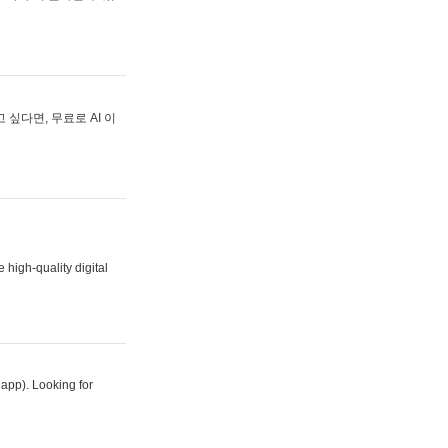
싶다면, 무료로 AI 이
 high-quality digital
 app). Looking for