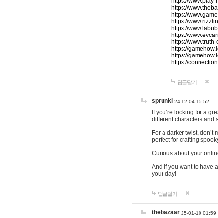
https://www.play-
https://www.theb
https://www.game
https://www.rizzli
https://www.labub
https://www.evcar
https://www.truth
https://gamehow.
https://gamehow.
https://connections
답글달기
sprunki
24-12-04 15:52
If you’re looking for a g
different characters and 
For a darker twist, don’t
perfect for crafting spoo
Curious about your onlin
And if you want to have a
your day!
답글달기
thebazaar
25-01-10 01:59