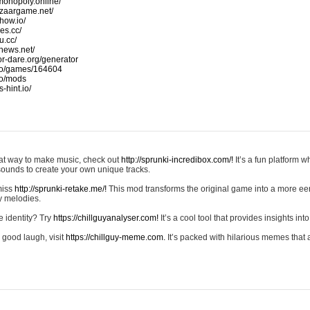
monopoly.online/
azaargame.net/
how.io/
nes.cc/
u.cc/
news.net/
-or-dare.org/generator
io/games/164604
io/mods
-hint.io/
reat way to make music, check out
http://sprunki-incredibox.com/!
It’s a fun platform 
sounds to create your own unique tracks.
 miss
http://sprunki-retake.me/!
This mod transforms the original game into a more ee
ky melodies.
e identity? Try
https://chillguyanalyser.com!
It’s a cool tool that provides insights into 
 good laugh, visit
https://chillguy-meme.com.
It’s packed with hilarious memes that 