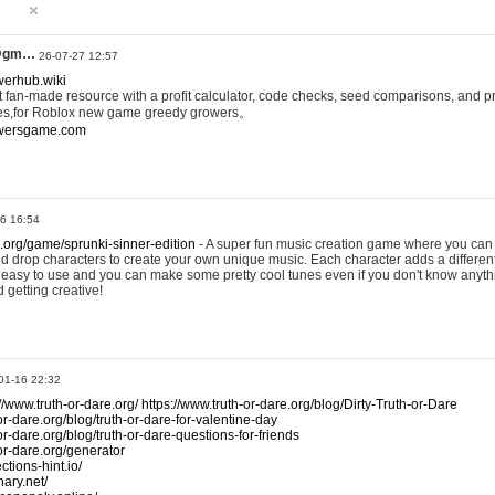
@gm…
26-07-27 12:57
werhub.wiki
 fan-made resource with a profit calculator, code checks, seed comparisons, and pr
es,for Roblox new game greedy growers。
owersgame.com
26 16:54
x.org/game/sprunki-sinner-edition
- A super fun music creation game where you can 
d drop characters to create your own unique music. Each character adds a differen
lly easy to use and you can make some pretty cool tunes even if you don't know anyt
d getting creative!
01-16 22:32
://www.truth-or-dare.org/
https://www.truth-or-dare.org/blog/Dirty-Truth-or-Dare
or-dare.org/blog/truth-or-dare-for-valentine-day
or-dare.org/blog/truth-or-dare-questions-for-friends
-or-dare.org/generator
tions-hint.io/
nary.net/