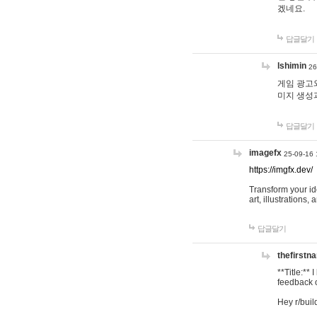
겠네요.
답글달기
lshimin
26
게임 광고와
미지 생성
답글달기
imagefx
25-09-16 
https://imgfx.dev/
Transform your id
art, illustrations
답글달기
thefirstn
**Title:**
feedback o
Hey r/buil