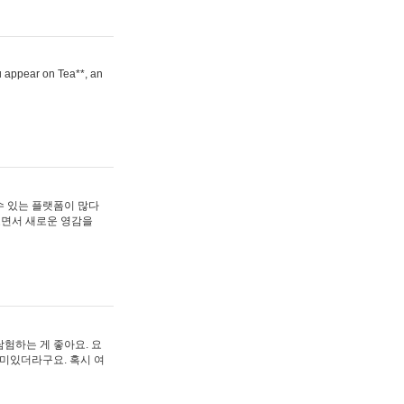
ou appear on Tea**, an
수 있는 플랫폼이 많다
보면서 새로운 영감을
험하는 게 좋아요. 요
재미있더라구요. 혹시 여