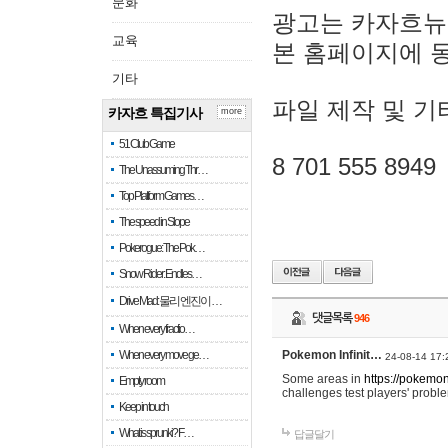
문화
광고는 카자흐뉴
교육
본 홈페이지에 
기타
파일 제작 및 기
카자흐 특집기사
more
51 Club Game
8 701 555 8949
The Unassuming Thr…
Top Platform Games…
The speed in Slope
Pokerogue: The Pok…
Snow Rider: Endles…
Drive Mad: 물리 엔진이 …
댓글목록
946
When every fractio…
When every move ge…
Pokemon Infinit…
24-08-14 17:
Some areas in
https://pokemoni
Empty room
challenges test players' proble
Keep in touch
What is sprunki? F…
답글달기