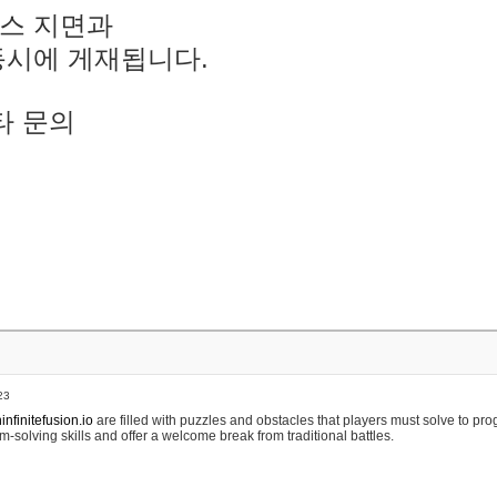
스 지면과
동시에 게재됩니다.
타 문의
23
nfinitefusion.io
are filled with puzzles and obstacles that players must solve to pr
m-solving skills and offer a welcome break from traditional battles.