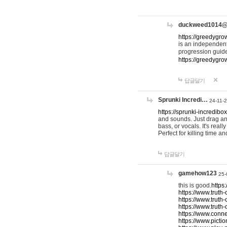
duckweed1014
https://greedygro
is an independent
progression guid
https://greedygr
답글달기
Sprunki Incredi…
24-11-
https://sprunki-incredibo
and sounds. Just drag an
bass, or vocals. It's rea
Perfect for killing time an
답글달기
gamehow123
25-
this is good.
https
https://www.truth-
https://www.truth-
https://www.truth
https://www.connec
https://www.pictio