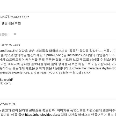
tun178
26-07-27 12:47
댓글내용 확인
답글달기
…
25-04-02 13:01
 Incredibox에서 영감을 받은 게임들을 탐험해보세요. 독특한 음악을 창작하고, 팬들이
 클릭으로 창의력을 발산하세요. Sprunki Song은 Incredibox 스타일의 게임플레이와 
상의 스트리트웨어 캐릭터를 통해 독특한 힙합 비트와 보컬 루프를 생성할 수 있습니다. 또한
사랑스러운 캐릭터와 경쾌한 멜로디를 통해 음악 창작을 새로운 차원으로 이끌어줍니다. 이
는 분들에게 새로운 창작의 장을 제공합니다. Explore the interactive rhythm world 
n-made experiences, and unleash your creativity with just a click.
ake.world/
nki.com/
-07-10 21:29
 광고와 같이 온라인 콘텐츠를 홍보할 때, 이미지를 동영상으로 자연스럽게 변환해주는
 같아요. 예를 들어
https://phototovideoai.co/
처럼 사진을 영상으로 만들어주면 홍보 효